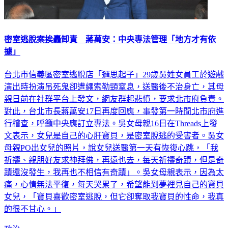
密室逃脫案挨轟卸責 蔣萬安：中央專法管理「地方才有依
據」
台北市信義區密室逃脫店「邏思起子」29歲吳姓女員工於遊戲
演出時扮演吊死鬼卻遭繩索勒頸窒息，送醫後不治身亡，其母
親日前在社群平台上發文，網友群起悲憤，要求北市府負責。
對此，台北市長蔣萬安17日再度回應，事發第一時間北市府進
行稽查，呼籲中央應訂立專法。吳女母親16日在Threads上發
文表示，女兒是自己的心肝寶貝，是密室脫逃的受害者。吳女
母親PO出女兒的照片，說女兒送醫第一天有恢復心跳，「我
祈禱、親朋好友求神拜佛，再遠也去，每天祈禱奇蹟，但是奇
蹟還沒發生，我再也不相信有奇蹟」。吳女母親表示，因為太
痛，心情無法平復，每天哭累了，希望能到夢裡見自己的寶貝
女兒，「寶貝喜歡密室逃脫，但它卻奪取我寶貝的性命，我真
的很不甘心。」