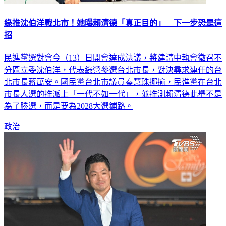
綠推沈伯洋戰北市！她曝賴清德「真正目的」 下一步恐是這
招
民進黨選對會今（13）日開會達成決議，將建請中執會徵召不
分區立委沈伯洋，代表綠營參選台北市長，對決尋求連任的台
北市長蔣萬安。國民黨台北市議員秦慧珠揶揄，民進黨在台北
市長人選的推派上「一代不如一代」，並推測賴清德此舉不是
為了勝選，而是要為2028大選鋪路。
政治