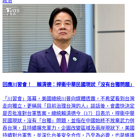
政治
回應川習會！ 賴清德：捍衛中華民國現狀「沒有台獨問題」
「川習會」落幕，美國總統川普向媒體透露，不希望看到台灣
走向獨立，更稱與「目前治理台灣的人」談話後，會盡快決定
是否批准對台軍售案。總統賴清德今（17）日表示，捍衛中華
民國現狀，沒有「台獨」問題，並指在中國始終不放棄武力併
吞台灣，且持續擴充軍力，企圖改變區域及兩岸現狀下，美國
持續對台軍售，並深化台美安全合作，乃至為必要，也是維護