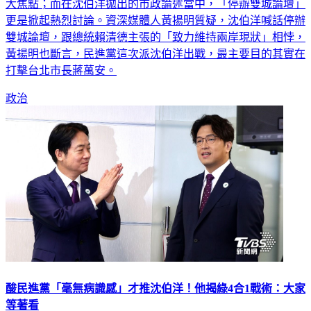
大焦點；而在沈伯洋拋出的市政論述當中，「停辦雙城論壇」
更是掀起熱烈討論。資深媒體人黃揚明質疑，沈伯洋喊話停辦
雙城論壇，跟總統賴清德主張的「致力維持兩岸現狀」相悖，
黃揚明也斷言，民進黨這次派沈伯洋出戰，最主要目的其實在
打擊台北市長蔣萬安。
政治
酸民進黨「毫無病識感」才推沈伯洋！他揭綠4合1戰術：大家
等著看