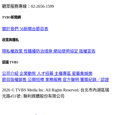
觀眾服務專線：02-2656-1599
TVBS新聞網
關於我們
56新聞台節目表
政策與隱私
隱私權政策
性騷擾防治措施
網站使用協定
版權宣告
認識 TVBS
公司介紹
企業動態
人才招募
主播專區
星藝象娛樂
節目版權銷售
公開招標
業務服務
官方聲明
獲獎紀錄／認證
2026 © TVBS Media Inc. All Rights Reserved. 台北市內湖區瑞
光路451號 | 聯利媒體股份有限公司