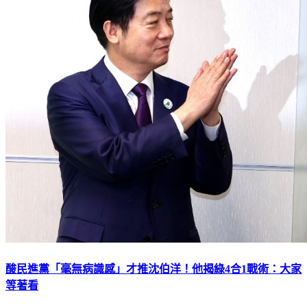
酸民進黨「毫無病識感」才推沈伯洋！他揭綠4合1戰術：大家
等著看