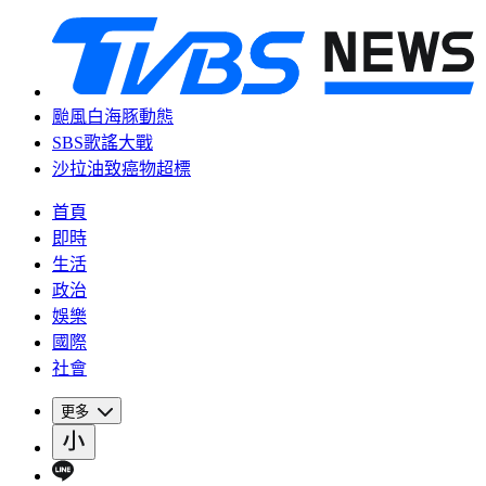
颱風白海豚動態
SBS歌謠大戰
沙拉油致癌物超標
首頁
即時
生活
政治
娛樂
國際
社會
更多