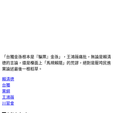
「台獨金孫根本是『騙票』金孫」，王鴻薇痛批，無論是賴清
德的言論，還是檯面上「馬規賴隨」的荒謬，絕對是壓垮民進
黨論述最後一根稻草。
賴清德
台獨
黨綱
王鴻薇
川習會