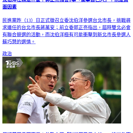
面因素
民進黨昨（13）日正式徵召立委沈伯洋參選台北市長，挑戰尋
求連任的台北市長蔣萬安；前立委郭正亮指出，屆時雙北必會
有聯合競選的活動，而沈伯洋極有可能衝擊到新北市長參選人
蘇巧慧的選情。
政治