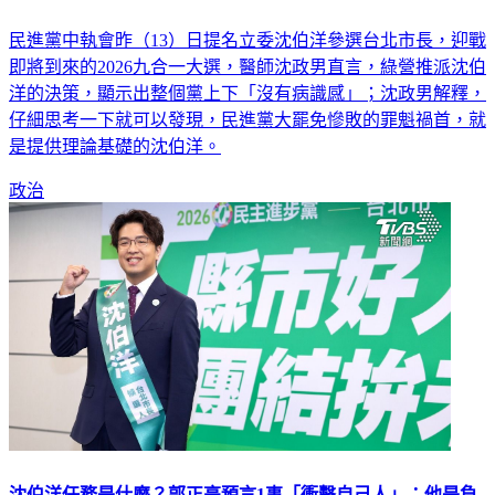
民進黨中執會昨（13）日提名立委沈伯洋參選台北市長，迎戰
即將到來的2026九合一大選，醫師沈政男直言，綠營推派沈伯
洋的決策，顯示出整個黨上下「沒有病識感」；沈政男解釋，
仔細思考一下就可以發現，民進黨大罷免慘敗的罪魁禍首，就
是提供理論基礎的沈伯洋。
政治
沈伯洋任務是什麼？郭正亮預言1事「衝擊自己人」：他是負