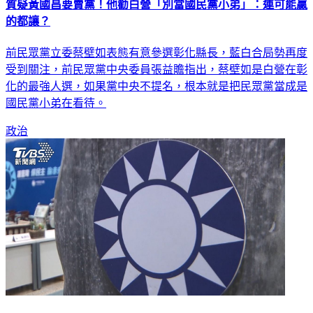
質疑黃國昌要賣黨！他勸白營「別當國民黨小弟」：連可能贏
的都讓？
前民眾黨立委蔡壁如表態有意參選彰化縣長，藍白合局勢再度
受到關注，前民眾黨中央委員張益贍指出，蔡壁如是白營在彰
化的最強人選，如果黨中央不提名，根本就是把民眾黨當成是
國民黨小弟在看待。
政治