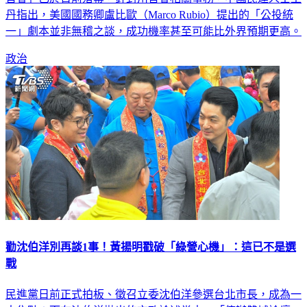
丹指出，美國國務卿盧比歐（Marco Rubio）提出的「公投統
一」劇本並非無稽之談，成功機率甚至可能比外界預期更高。
政治
勸沈伯洋別再談1事！黃揚明戳破「綠營心機」：這已不是選
戰
民進黨日前正式拍板、徵召立委沈伯洋參選台北市長，成為一