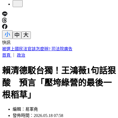
快訊
快訊／下午5點！被動元件大廠「年程科技」開重訊記者會
首頁
｜
政治
賴清德駁台獨！王鴻薇1句話狠
酸 預言「壓垮綠營的最後一
根稻草」
編輯：易軍堯
發佈時間：2026.05.18 07:58