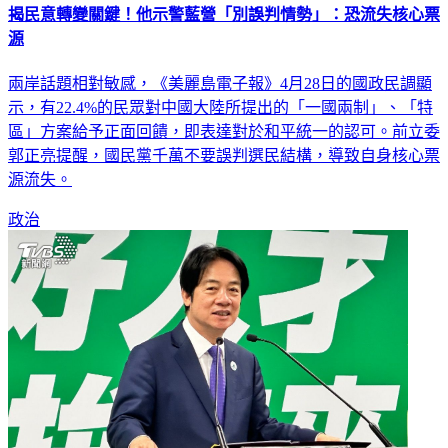
揭民意轉變關鍵！他示警藍營「別誤判情勢」：恐流失核心票
源
兩岸話題相對敏感，《美麗島電子報》4月28日的國政民調顯
示，有22.4%的民眾對中國大陸所提出的「一國兩制」、「特
區」方案給予正面回饋，即表達對於和平統一的認可。前立委
郭正亮提醒，國民黨千萬不要誤判選民結構，導致自身核心票
源流失。
政治