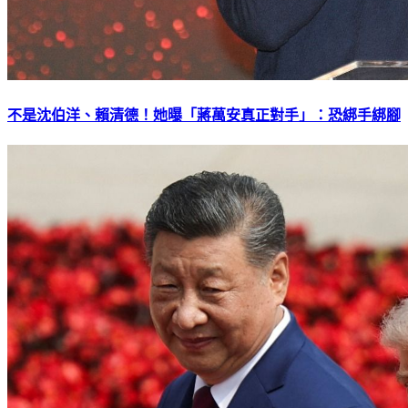
不是沈伯洋、賴清德！她曝「蔣萬安真正對手」：恐綁手綁腳