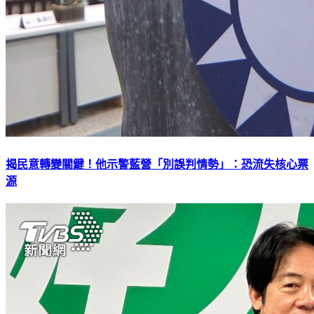
揭民意轉變關鍵！他示警藍營「別誤判情勢」：恐流失核心票
源