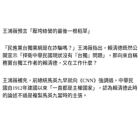
王鴻薇預言「壓垮綠營的最後一根稻草」
「民進黨台獨黨綱是在詐騙嗎？」王鴻薇指出，賴清德既然公
開宣示「捍衛中華民國現狀沒有『台獨』問題」，那向來自稱
務實台獨工作者的賴清德，又在工作什麼？
王鴻薇補充，前總統馬英九早就向《CNN》強調過，中華民
國自1912年建國以來「一直都是主權國家」，認為賴清德此時
的論述不過是複製馬英九當時的主張。