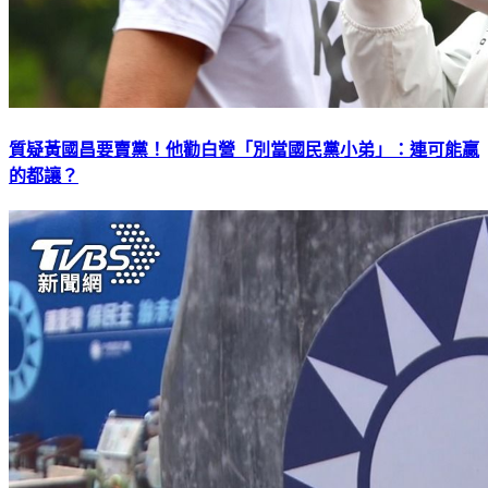
質疑黃國昌要賣黨！他勸白營「別當國民黨小弟」：連可能贏
的都讓？