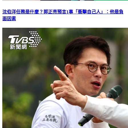
沈伯洋任務是什麼？郭正亮預言1事「衝擊自己人」：他是負
面因素