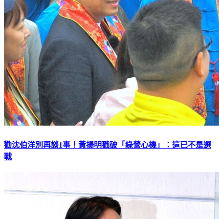
勸沈伯洋別再談1事！黃揚明戳破「綠營心機」：這已不是選
戰