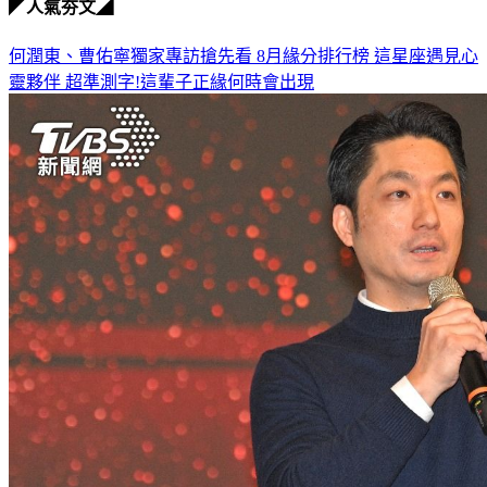
◤人氣夯文◢
何潤東、曹佑寧獨家專訪搶先看
8月緣分排行榜 這星座遇見心
靈夥伴
超準測字!這輩子正緣何時會出現