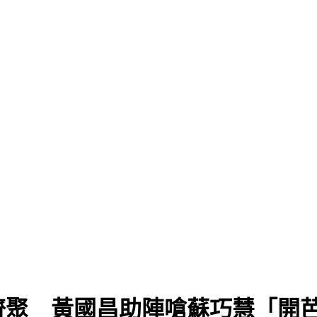
齊聚 黃國昌助陣嗆蘇巧慧「開