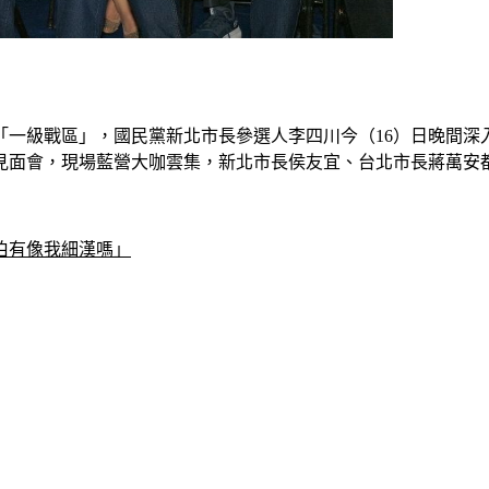
中「一級戰區」，國民黨新北市長參選人李四川今（16）日晚間
見面會，現場藍營大咖雲集，新北市長侯友宜、台北市長蔣萬安
伯有像我細漢嗎」