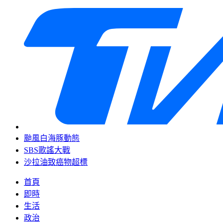
颱風白海豚動態
SBS歌謠大戰
沙拉油致癌物超標
首頁
即時
生活
政治