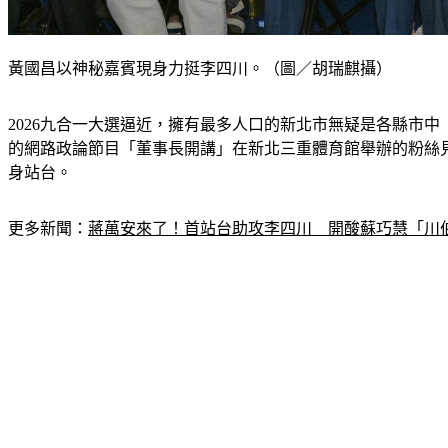
黃國昌以神秘嘉賓現身力挺李四川。（圖／胡瑞麒攝）
2026九合一大選逼近，擁有最多人口的新北市無疑是各縣市
的網路政論節目「董事長開講」在新北三重體育館舉辦的粉絲
身站台。
更多新聞：
蔣萬安來了！首站台助攻李四川　開酸蘇巧慧「川