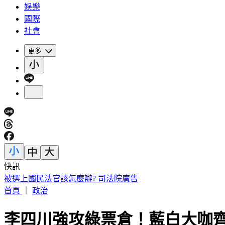
娛樂
國際
社會
更多
快訊
網紅肥大叔離世！醫曝「油煙致癌」：做1頓飯=吸2包菸
首頁
｜
政治
李四川強攻綠票倉！藍白大咖