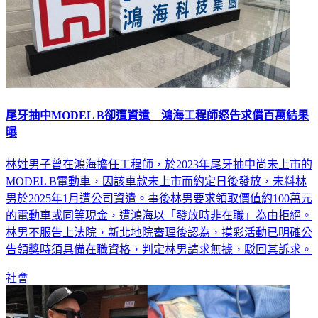
尾牙抽中MODEL B卻遭資遣 鴻海工程師怒告求償百萬結果
曝
林姓男子曾在鴻海擔任工程師，於2023年尾牙抽中尚未上市的
MODEL B電動車，因該車款未上市而約定日後發放，未料林
男於2025年1月遭公司資遣。事後林男要求領取價值約100萬元
的電動車或同等現金，遭鴻海以「發放時非在職」為由拒絕。
林男不服告上法院，新北地院審理後認為，摸彩活動已明確公
告領獎時須具備在職資格，判定林男請求無據，駁回其訴求。
社會