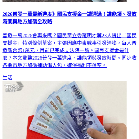
2026普發一萬最新進度》國民支援金一讀通過！誰能領、發放
時間與地方加碼全攻略
普發一萬2026會再來嗎？國民黨立委羅明才等23人提出「國民
支援金」特別條例草案，主張因應中東戰事引發通膨，每人普
發新台幣1萬元，目前已完成立法院一讀。國民支援金是什
麼？本文彙整2026普發一萬進度、誰能領與發放時間。同步收
各縣市地方加碼補助懶人包，確保福利不落空。
生活