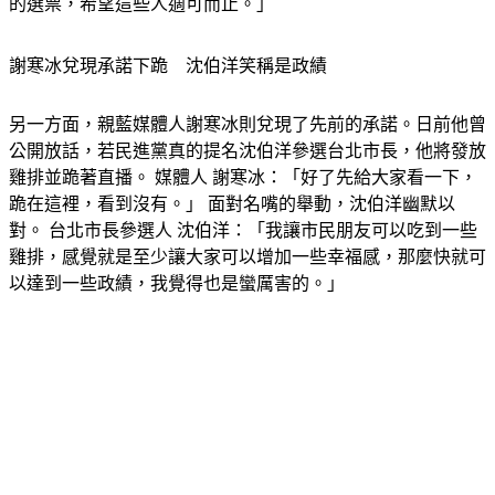
們未來台北市市長的手法，並不可能為蔣萬安市長爭取到更多
的選票，希望這些人適可而止。」
謝寒冰兌現承諾下跪　沈伯洋笑稱是政績
另一方面，親藍媒體人謝寒冰則兌現了先前的承諾。日前他曾
公開放話，若民進黨真的提名沈伯洋參選台北市長，他將發放
雞排並跪著直播。 媒體人 謝寒冰：「好了先給大家看一下，
跪在這裡，看到沒有。」 面對名嘴的舉動，沈伯洋幽默以
對。 台北市長參選人 沈伯洋：「我讓市民朋友可以吃到一些
雞排，感覺就是至少讓大家可以增加一些幸福感，那麼快就可
以達到一些政績，我覺得也是蠻厲害的。」