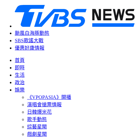
颱風白海豚動態
SBS歌謠大戰
優惠好康情報
首頁
即時
生活
政治
娛樂
《VPOPASIA》開播
演唱會搶票情報
日韓爆米花
歌手動態
綜藝星聞
戲劇星聞