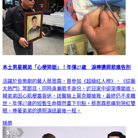
本土男星親弟「心梗猝逝」！年僅27歲 淚捧遺照悲痛告別
活躍於音樂劇的藝人蔡恩霖，曾參加《超級紅人榜》、《綜藝
大熱門》等節目，同時身兼歌手身份，近日家中卻突傳變故。
親弟弟因心肌梗塞昏迷，送醫裝上葉克膜搶救，最終仍不幸離
世，年僅27歲的短暫生命驟然畫下句點。蔡恩霖悲痛到哭紅雙
眼，捧著弟弟的遺照淚送最後一程。
娛樂