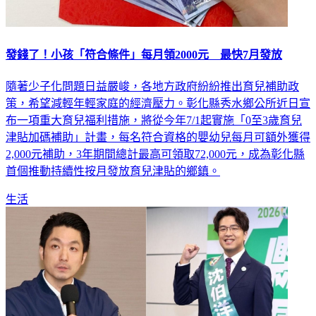
發錢了！小孩「符合條件」每月領2000元 最快7月發放
隨著少子化問題日益嚴峻，各地方政府紛紛推出育兒補助政
策，希望減輕年輕家庭的經濟壓力。彰化縣秀水鄉公所近日宣
布一項重大育兒福利措施，將從今年7/1起實施「0至3歲育兒
津貼加碼補助」計畫，每名符合資格的嬰幼兒每月可額外獲得
2,000元補助，3年期間總計最高可領取72,000元，成為彰化縣
首個推動持續性按月發放育兒津貼的鄉鎮。
生活