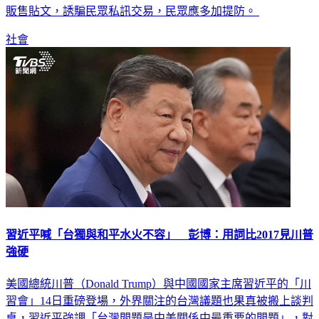
團常在臉書、LINE、Instagram、Threads等社群平台張貼虛假
販售貼文，誘騙民眾私訊交易，民眾應多加提防。
社會
習近平喊「台獨與和平水火不容」 彭博：用詞比2017見川普
強硬
美國總統川普（Donald Trump）與中國國家主席習近平的「川
習會」14日重磅登場，外界關注的台灣議題也果真被搬上談判