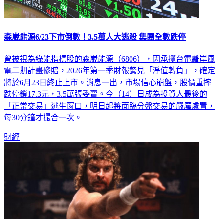
森崴能源6/23下市倒數！3.5萬人大逃殺 集團全數跌停
曾被視為綠能指標股的森崴能源（6806），因承攬台電離岸風
電二期計畫慘賠，2026年第一季財報驚見「淨值轉負」，確定
將於6月23日終止上市。消息一出，市場信心崩盤，股價重摔
跌停鎖17.3元，3.5萬張委賣。今（14）日成為投資人最後的
「正常交易」逃生窗口，明日起將面臨分盤交易的嚴厲處置，
每30分鐘才撮合一次。
財經