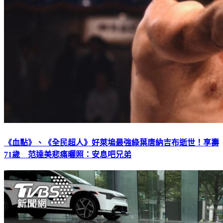
《血點》、《全民超人》好萊塢最強綠葉唐納吉布逝世！享壽
71歲 范達美悲痛曬照：安息吧兄弟