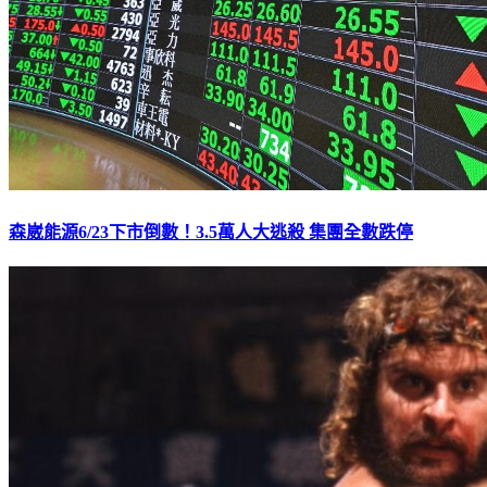
森崴能源6/23下市倒數！3.5萬人大逃殺 集團全數跌停