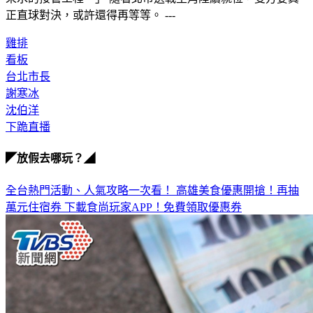
來水的接管工程。」 隨著北市選戰主角陸續就位，雙方要真
正直球對決，或許還得再等等。 ---
雞排
看板
台北市長
謝寒冰
沈伯洋
下跪直播
◤放假去哪玩？◢
全台熱門活動、人氣攻略一次看！
高雄美食優惠開搶！再抽
萬元住宿券
下載食尚玩家APP！免費領取優惠券