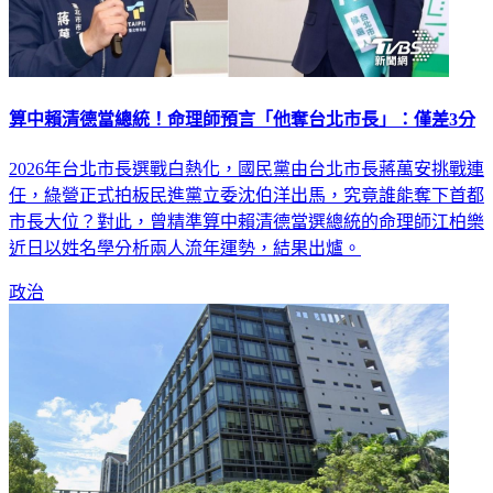
算中賴清德當總統！命理師預言「他奪台北市長」：僅差3分
2026年台北市長選戰白熱化，國民黨由台北市長蔣萬安挑戰連
任，綠營正式拍板民進黨立委沈伯洋出馬，究竟誰能奪下首都
市長大位？對此，曾精準算中賴清德當選總統的命理師江柏樂
近日以姓名學分析兩人流年運勢，結果出爐。
政治