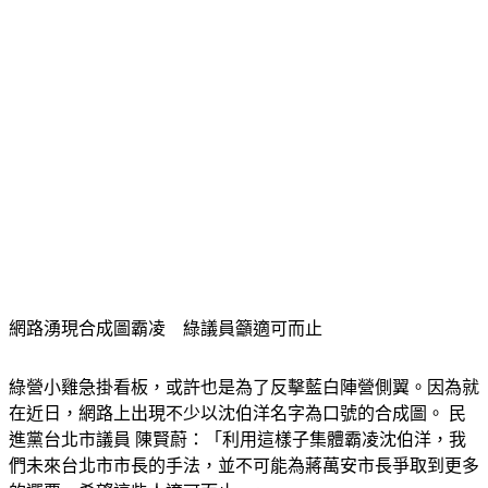
網路湧現合成圖霸凌　綠議員籲適可而止
綠營小雞急掛看板，或許也是為了反擊藍白陣營側翼。因為就
在近日，網路上出現不少以沈伯洋名字為口號的合成圖。 民
進黨台北市議員 陳賢蔚：「利用這樣子集體霸凌沈伯洋，我