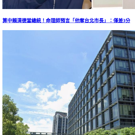
算中賴清德當總統！命理師預言「他奪台北市長」：僅差3分