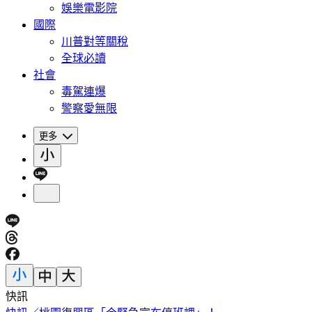
娛樂電影院
國際
川普對等關稅
全球必讀
社會
毒駕連爆
警察愛無限
更多
快訊