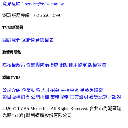
意見反映：service@tvbs.com.tw
觀眾服務專線：02-2656-1599
TVBS新聞網
關於我們
56新聞台節目表
政策與隱私
隱私權政策
性騷擾防治措施
網站使用協定
版權宣告
認識 TVBS
公司介紹
企業動態
人才招募
主播專區
星藝象娛樂
節目版權銷售
公開招標
業務服務
官方聲明
獲獎紀錄／認證
2026 © TVBS Media Inc. All Rights Reserved. 台北市內湖區瑞
光路451號 | 聯利媒體股份有限公司