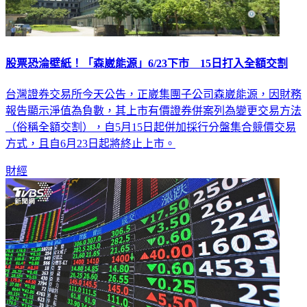
股票恐淪壁紙！「森崴能源」6/23下市 15日打入全額交割
台灣證券交易所今天公告，正崴集團子公司森崴能源，因財務
報告顯示淨值為負數，其上市有價證券併案列為變更交易方法
（俗稱全額交割），自5月15日起併加採行分盤集合競價交易
方式，且自6月23日起將終止上市。
財經