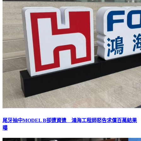
尾牙抽中MODEL B卻遭資遣 鴻海工程師怒告求償百萬結果
曝