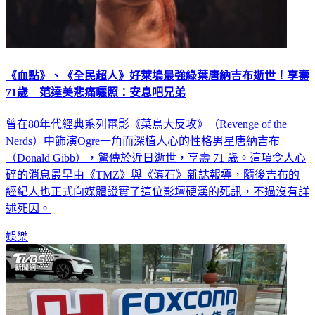
《血點》、《全民超人》好萊塢最強綠葉唐納吉布逝世！享壽
71歲 范達美悲痛曬照：安息吧兄弟
曾在80年代經典系列電影《菜鳥大反攻》（Revenge of the
Nerds）中飾演Ogre一角而深植人心的性格男星唐納吉布
（Donald Gibb），驚傳於近日逝世，享壽 71 歲。這項令人心
碎的消息最早由《TMZ》與《滾石》雜誌報導，隨後吉布的
經紀人也正式向媒體證實了這位影壇硬漢的死訊，不過沒有詳
述死因。
娛樂