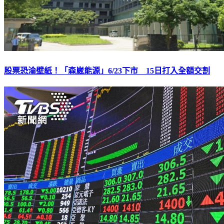
股票恐淪壁紙！「森崴能源」6/23下市 15日打入全額交割