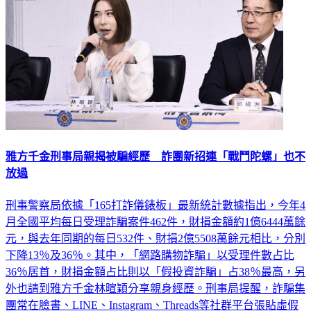
雅方千金刑事局親揭被騙經歷 詐團新招連「戰鬥陀螺」也不
放過
刑事警察局依據「165打詐儀錶板」最新統計數據指出，今年4
月全國平均每日受理詐騙案件462件，財損金額約1億6444萬餘
元，與去年同期的每日532件、財損2億5508萬餘元相比，分別
下降13％及36％。其中，「網路購物詐騙」以受理件數占比
36％居首，財損金額占比則以「假投資詐騙」占38％最高，另
外也請到雅方千金林暄穎分享親身經歷。刑事局提醒，詐騙集