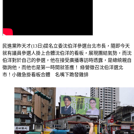
民進黨昨天才(13日)提名立委沈伯洋參選台北市長，隨即今天
就有議員參選人掛上合體沈伯洋的看板，展現團結氣勢，而沈
伯洋對於自己的參選，他在接受廣播專訪時透露，是總統親自
徵詢他，而他也是第一時間就答應！ 綠營徵召沈伯洋選北
市！小雞急掛看板合體　名嘴下跪發雞排