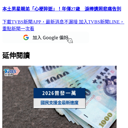
本土男星親弟「心梗猝逝」！年僅27歲 淚捧遺照悲痛告別
下載TVBS新聞APP，最新消息不漏接
加入TVBS新聞LINE，
重點新聞一次看
延伸閱讀