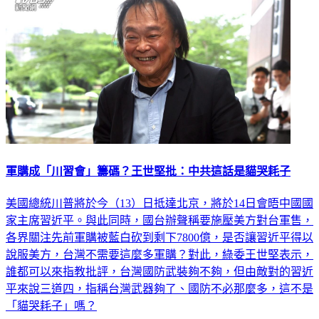
軍購成「川習會」籌碼？王世堅批：中共這話是貓哭耗子
美國總統川普將於今（13）日抵達北京，將於14日會晤中國國
家主席習近平。與此同時，國台辦聲稱要施壓美方對台軍售，
各界關注先前軍購被藍白砍到剩下7800億，是否讓習近平得以
說服美方，台灣不需要這麼多軍購？對此，綠委王世堅表示，
誰都可以來指教批評，台灣國防武裝夠不夠，但由敵對的習近
平來說三道四，指稱台灣武器夠了、國防不必那麼多，這不是
「貓哭耗子」嗎？