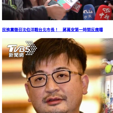
民進黨徵召沈伯洋戰台北市長！ 蔣萬安第一時間反應曝