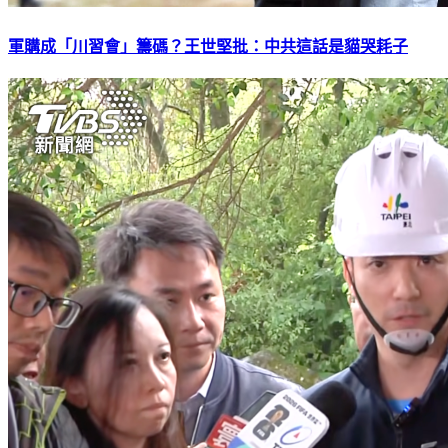
軍購成「川習會」籌碼？王世堅批：中共這話是貓哭耗子