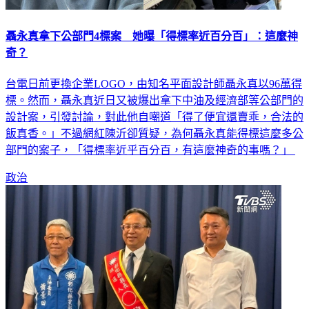
聶永真拿下公部門4標案 她曝「得標率近百分百」：這麼神
奇？
台電日前更換企業LOGO，由知名平面設計師聶永真以96萬得
標。然而，聶永真近日又被爆出拿下中油及經濟部等公部門的
設計案，引發討論，對此他自嘲道「得了便宜還賣乖，合法的
飯真香。」不過網紅陳沂卻質疑，為何聶永真能得標這麼多公
部門的案子，「得標率近乎百分百，有這麼神奇的事嗎？」
政治