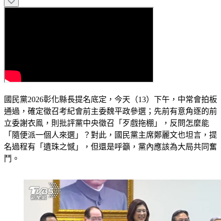
國民黨2026彰化縣長提名底定，今天（13）下午，中常會拍板
通過，確定徵召考紀會前主委魏平政參選；先前有意角逐的前
立委謝衣鳯，則批評黨中央徵召「歹戲拖棚」，反問怎麼能
「隨便派一個人來選」？對此，國民黨主席鄭麗文也坦言，提
名過程有「遺珠之憾」，但還是呼籲，黨內應該為大局共同奮
鬥。