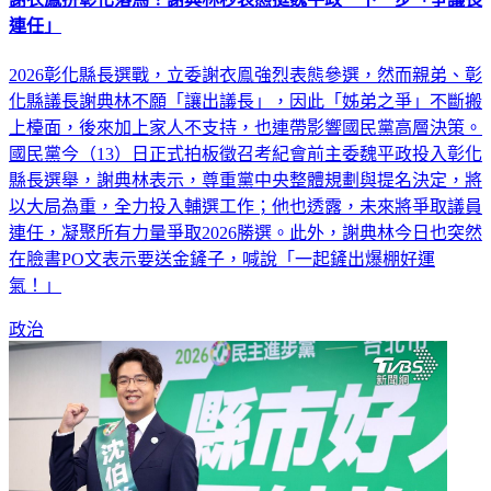
連任」
2026彰化縣長選戰，立委謝衣鳯強烈表態參選，然而親弟、彰
化縣議長謝典林不願「讓出議長」，因此「姊弟之爭」不斷搬
上檯面，後來加上家人不支持，也連帶影響國民黨高層決策。
國民黨今（13）日正式拍板徵召考紀會前主委魏平政投入彰化
縣長選舉，謝典林表示，尊重黨中央整體規劃與提名決定，將
以大局為重，全力投入輔選工作；他也透露，未來將爭取議員
連任，凝聚所有力量爭取2026勝選。此外，謝典林今日也突然
在臉書PO文表示要送金鏟子，喊說「一起鏟出爆棚好運
氣！」
政治