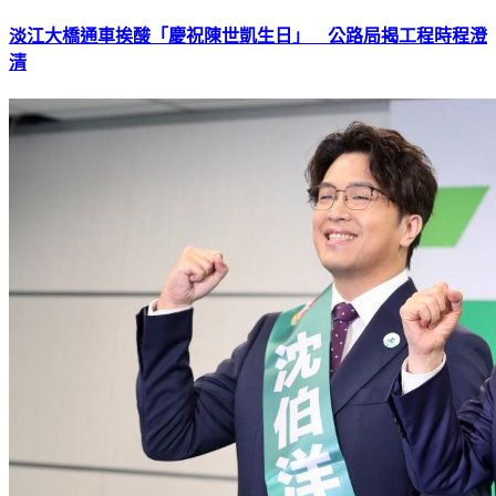
淡江大橋通車挨酸「慶祝陳世凱生日」 公路局揭工程時程澄
清