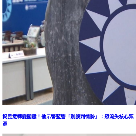
揭民意轉變關鍵！他示警藍營「別誤判情勢」：恐流失核心票
源