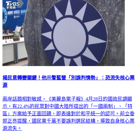
揭民意轉變關鍵！他示警藍營「別誤判情勢」：恐流失核心票
源
兩岸話題相對敏感，《美麗島電子報》4月28日的國政民調顯
示，有22.4%的民眾對中國大陸所提出的「一國兩制」、「特
區」方案給予正面回饋，即表達對於和平統一的認可。前立委
郭正亮提醒，國民黨千萬不要誤判選民結構，導致自身核心票
源流失。