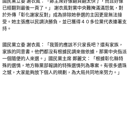
國民黨立委 謝衣鳯：「鄭主席好像翻頁翻太快了，而且好像
已經翻到最後一頁了。」 謝衣鳯對黨中央難掩滿滿怨氣，對
於外傳「彰化謝家反對」成為排除她參選的主因更是無法接
受。她主張應以民調決勝負，並已獲得４０多位黨代表連署支
持。
國民黨立委 謝衣鳯：「我簽的應該不只家長吧？還有家族，
家族的同意書。他們都沒有根據民調來做依據，那黨中央指派
一個隨便的人來選。」國民黨主席 鄭麗文：「根據彰化縣特
殊的選情，地方縣黨部報請的特殊選情列為專案。有很多遺珠
之憾，大家能夠放下個人的規劃，為大局共同地來努力。」