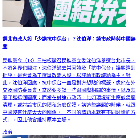
選北市改人設「少講抗中保台」？沈伯洋：談市政時與中國無
關
民進黨今（13）日拍板徵召民進黨立委沈伯洋參選台北市長，
不過各界也關注，沈伯洋過去常因談及「抗中保台」議題遭到
批評，是否會為了選舉改變人設，以談論市政議題為主。對
此，沈伯洋回應，抗中保台一直是對方想貼的標籤，像他在外
交及國防委員會，當然要多談一些跟國際相關的事情，以及怎
麼守護這個國家；而當在討論市政時，比如環境衛生應該怎麼
清理，或討論市民的隱私怎麼保護，講這些議題的時候，就跟
中國沒有什麼太大的關係，「不同的議題本就有不同討論的方
式」，因此他會維持原本立場。
政治