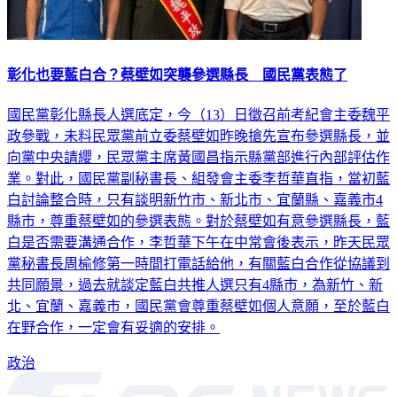
彰化也要藍白合？蔡壁如突襲參選縣長 國民黨表態了
國民黨彰化縣長人選底定，今（13）日徵召前考紀會主委魏平
政參戰，未料民眾黨前立委蔡壁如昨晚搶先宣布參選縣長，並
向黨中央請纓，民眾黨主席黃國昌指示縣黨部進行內部評估作
業。對此，國民黨副秘書長、組發會主委李哲華直指，當初藍
白討論整合時，只有談明新竹市、新北市、宜蘭縣、嘉義市4
縣市，尊重蔡壁如的參選表態。對於蔡壁如有意參選縣長，藍
白是否需要溝通合作，李哲華下午在中常會後表示，昨天民眾
黨秘書長周榆修第一時間打電話給他，有關藍白合作從協議到
共同願景，過去就談定藍白共推人選只有4縣市，為新竹、新
北、宜蘭、嘉義市，國民黨會尊重蔡壁如個人意願，至於藍白
在野合作，一定會有妥適的安排。
政治