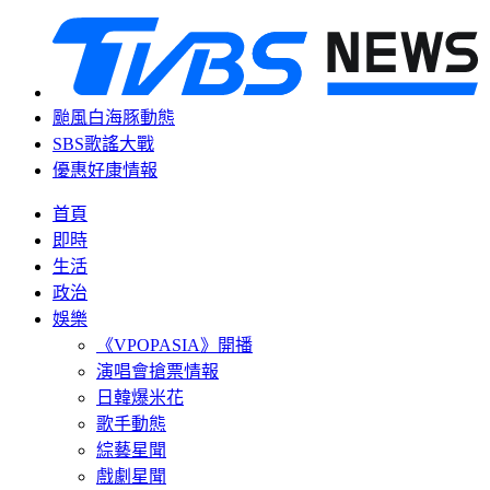
颱風白海豚動態
SBS歌謠大戰
優惠好康情報
首頁
即時
生活
政治
娛樂
《VPOPASIA》開播
演唱會搶票情報
日韓爆米花
歌手動態
綜藝星聞
戲劇星聞