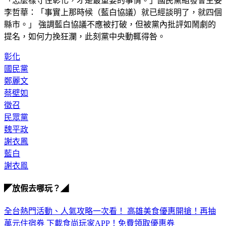
「怎麼樣守住彰化，才是最重要的事情。」國民黨組發會主委
李哲華：「事實上那時候（藍白協議）就已經談明了，就四個
縣市。」 強調藍白協議不應被打破，但被黨內批評如鬧劇的
提名，如何力挽狂瀾，此刻黨中央動輒得咎。
彰化
國民黨
鄭麗文
蔡壁如
徵召
民眾黨
魏平政
謝衣鳳
藍白
謝衣鳯
◤放假去哪玩？◢
全台熱門活動、人氣攻略一次看！
高雄美食優惠開搶！再抽
萬元住宿券
下載食尚玩家APP！免費領取優惠券