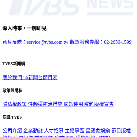
深入時事，一觸即見
意見反映：service@tvbs.com.tw
觀眾服務專線：02-2656-1599
TVBS新聞網
關於我們
56新聞台節目表
政策與隱私
隱私權政策
性騷擾防治措施
網站使用協定
版權宣告
認識 TVBS
公司介紹
企業動態
人才招募
主播專區
星藝象娛樂
節目版權