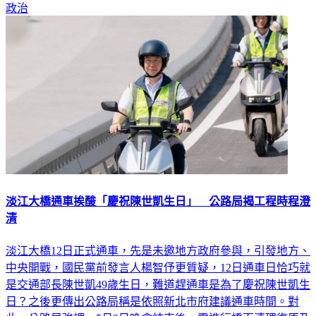
政治
淡江大橋通車挨酸「慶祝陳世凱生日」 公路局揭工程時程澄
清
淡江大橋12日正式通車，先是未邀地方政府參與，引發地方、
中央開戰，國民黨前發言人楊智伃更質疑，12日通車日恰巧就
是交通部長陳世凱49歲生日，難道趕通車是為了慶祝陳世凱生
日？之後更傳出公路局稱是依照新北市府建議通車時間。對