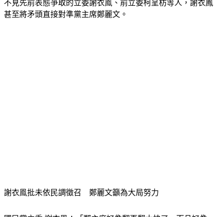
不見先前表態爭取的立委謝衣鳯、前立委柯呈枋等人，謝衣鳳
甚至將矛頭直接對準黨主席鄭麗文。
謝衣鳯批未依民調徵召　鄭麗文籲為大局努力