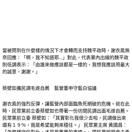
當被問到在什麼樣的情況下才會轉而支持魏平政時，謝衣鳯無
奈回應：「啊，我不知道耶...」對此，代表黨內出線的魏平政
則低調表示：「由誰來做應該都是一樣的，我想我應該用最大
的誠意，謝謝。」
蔡壁如攜民調毛遂自薦　藍營重申守藍白協議
謝衣鳯的強烈反彈，讓藍營內部面臨魚死網破的危機。就在此
時，民眾黨前立委蔡壁如也帶著一份坊間民調出面毛遂自薦。 
民眾黨前立委 蔡壁如：「其實彰化我很少去啦，民調做出來
還有１９％，我是希望能夠來穩住。」 民眾黨主席 黃國昌：