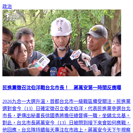
政治
民進黨徵召沈伯洋戰台北市長！ 蔣萬安第一時間反應曝
2026九合一大選升溫，首都台北市一級戰區備受關注，民進黨
選對會今（13）日確定徵召立委沈伯洋，代表民進黨參選台北
市長，更傳出秘書長徐國勇將擔任總督導一職，坐鎮北北基。
對此，台北市長蔣萬安今（13）日被問到接下來會如何應戰，
他回應，台北隊持續每天專注在市政上。蔣萬安今天下午視察