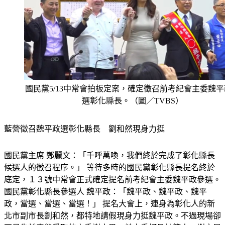
國民黨5/13中常會拍板定案，確定徵召前考紀會主委魏
選彰化縣長。（圖／TVBS）
藍營徵召魏平政選彰化縣長　劉和然現身力挺
國民黨主席 鄭麗文：「千呼萬喚，我們終於完成了彰化縣長
候選人的徵召程序。」 等待多時的國民黨彰化縣長提名終於
底定，１３號中常會正式確定提名前考紀會主委魏平政參選。 
國民黨彰化縣長參選人 魏平政：「魏平政、魏平政、魏平
政，當選、當選、當選！」 提名大會上，連身為彰化人的新
北市副市長劉和然，都特地請假現身力挺魏平政。不過現場卻