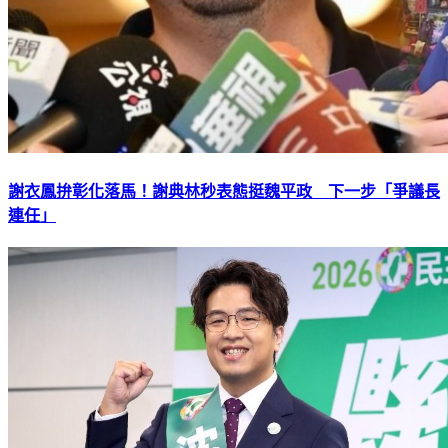
謝衣鳳拚彰化落馬！謝典林秒表態挺魏平政 下一步「爭議長
連任」