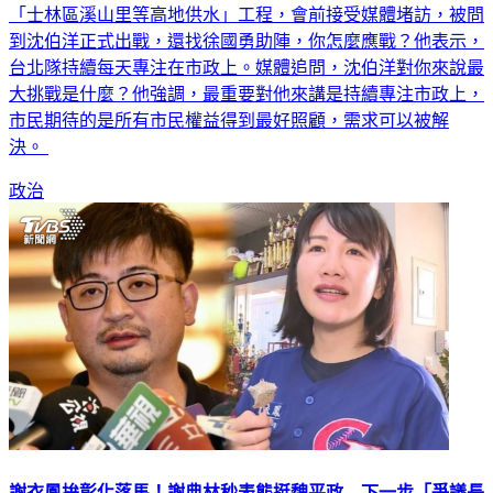
「士林區溪山里等高地供水」工程，會前接受媒體堵訪，被問
到沈伯洋正式出戰，還找徐國勇助陣，你怎麼應戰？他表示，
台北隊持續每天專注在市政上。媒體追問，沈伯洋對你來說最
大挑戰是什麼？他強調，最重要對他來講是持續專注市政上，
市民期待的是所有市民權益得到最好照顧，需求可以被解
決。
政治
謝衣鳳拚彰化落馬！謝典林秒表態挺魏平政 下一步「爭議長