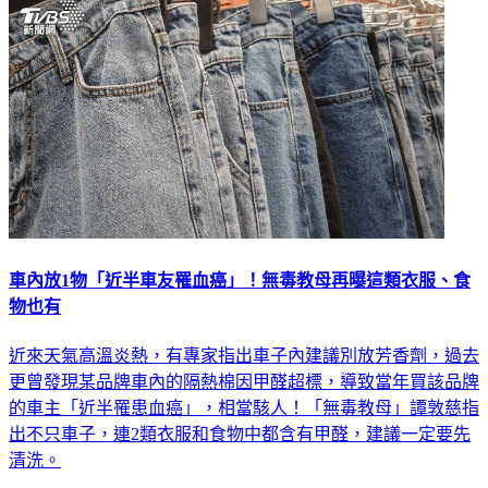
車內放1物「近半車友罹血癌」！無毒教母再曝這類衣服、食
物也有
近來天氣高溫炎熱，有專家指出車子內建議別放芳香劑，過去
更曾發現某品牌車內的隔熱棉因甲醛超標，導致當年買該品牌
的車主「近半罹患血癌」，相當駭人！「無毒教母」譚敦慈指
出不只車子，連2類衣服和食物中都含有甲醛，建議一定要先
清洗。