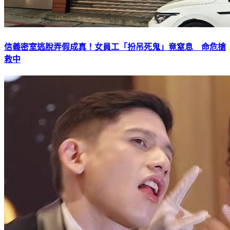
信義密室逃脫弄假成真！女員工「扮吊死鬼」竟窒息 命危搶
救中