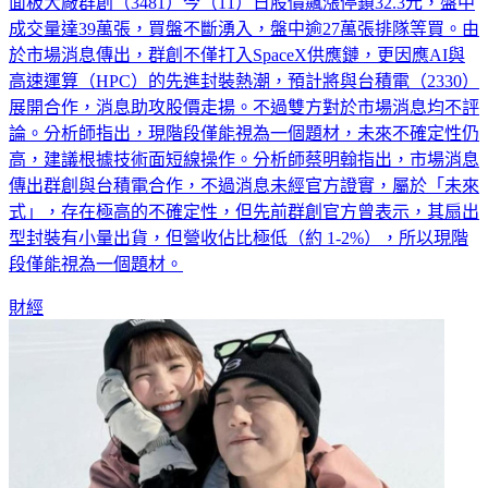
面板大廠群創（3481）今（11）日股價飆漲停鎖32.3元，盤中
成交量達39萬張，買盤不斷湧入，盤中逾27萬張排隊等買。由
於市場消息傳出，群創不僅打入SpaceX供應鏈，更因應AI與
高速運算（HPC）的先進封裝熱潮，預計將與台積電（2330）
展開合作，消息助攻股價走揚。不過雙方對於市場消息均不評
論。分析師指出，現階段僅能視為一個題材，未來不確定性仍
高，建議根據技術面短線操作。分析師蔡明翰指出，市場消息
傳出群創與台積電合作，不過消息未經官方證實，屬於「未來
式」，存在極高的不確定性，但先前群創官方曾表示，其扇出
型封裝有小量出貨，但營收佔比極低（約 1-2%），所以現階
段僅能視為一個題材。
財經