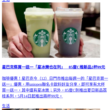
星巴克祭買一送一「星冰樂也在列」 85度C推新品2杯99元
咖啡優惠！星巴克今（12）日門市推出每週一的「星巴克買一
送一」優惠，用uniopen聯名卡飲料好友分享，即可享有大杯
買一送一，其中還有星冰樂；另外，85度C則推出夏日新品荔
枝系列，5月14日起推出兩杯99元。
生活