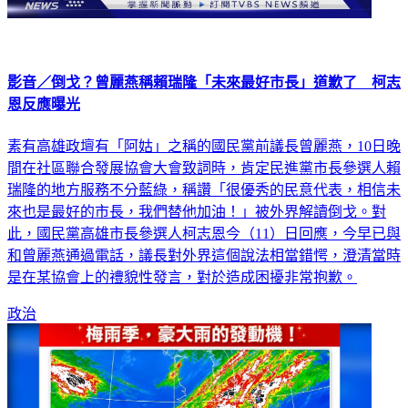
影音／倒戈？曾麗燕稱賴瑞隆「未來最好市長」道歉了 柯志
恩反應曝光
素有高雄政壇有「阿姑」之稱的國民黨前議長曾麗燕，10日晚
間在社區聯合發展協會大會致詞時，肯定民進黨市長參選人賴
瑞隆的地方服務不分藍綠，稱讚「很優秀的民意代表，相信未
來也是最好的市長，我們替他加油！」被外界解讀倒戈。對
此，國民黨高雄市長參選人柯志恩今（11）日回應，今早已與
和曾麗燕通過電話，議長對外界這個說法相當錯愕，澄清當時
是在某協會上的禮貌性發言，對於造成困擾非常抱歉。
政治