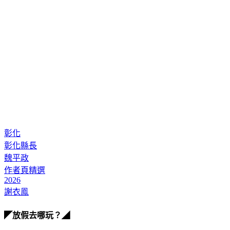
彰化
彰化縣長
魏平政
作者頁精選
2026
謝衣鳯
◤放假去哪玩？◢