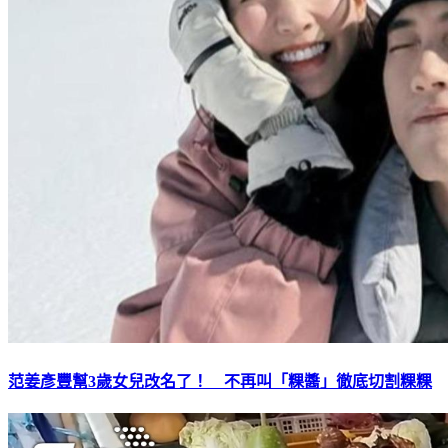
范姜彥豐幫3歲女兒改名了！ 不再叫「粿醬」徹底切割粿粿