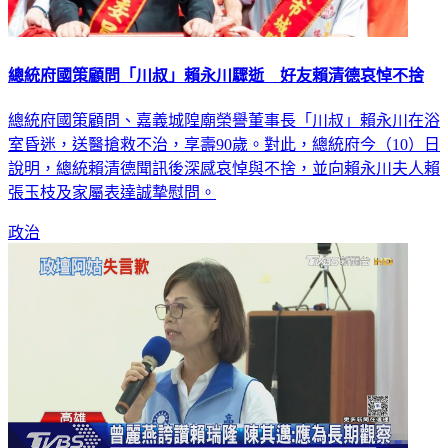
總統府國策顧問「川叔」賴永川驟逝 好友賴清德哀悼不捨
總統府國策顧問、嘉義城隍廟榮譽董事長「川叔」賴永川在浴
室昏迷，送醫搶救不治，享壽90歲。對此，總統府今（10）日
說明，總統賴清德聞訊後深感哀悼與不捨，並向賴永川夫人賴
張玉枝及家屬表達誠摯慰問。
政治