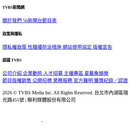
TVBS新聞網
關於我們
56新聞台節目表
政策與隱私
隱私權政策
性騷擾防治措施
網站使用協定
版權宣告
認識 TVBS
公司介紹
企業動態
人才招募
主播專區
星藝象娛樂
節目版權銷售
公開招標
業務服務
官方聲明
獲獎紀錄／認證
2026 © TVBS Media Inc. All Rights Reserved. 台北市內湖區瑞
光路451號 | 聯利媒體股份有限公司