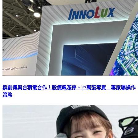
群創傳與台積電合作！股價飆漲停、27萬張等買 專家曝操作
策略