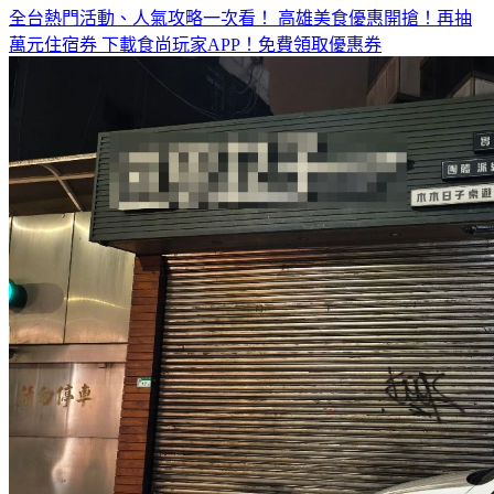
全台熱門活動、人氣攻略一次看！
高雄美食優惠開搶！再抽
萬元住宿券
下載食尚玩家APP！免費領取優惠券