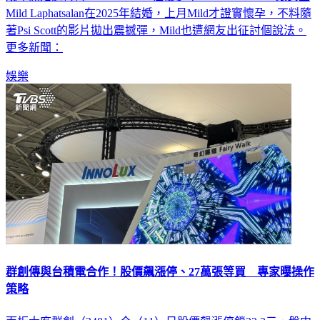
Mild Laphatsalan在2025年結婚，上月Mild才證實懷孕，不料隨
著Psi Scott的影片拋出震撼彈，Mild也遭網友出征討個說法。
更多新聞：
娛樂
群創傳與台積電合作！股價飆漲停、27萬張等買 專家曝操作
策略