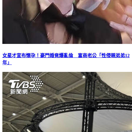
女星才宣布懷孕！豪門婚竟爆亂倫 富商老公「性侵親弟弟12
年」