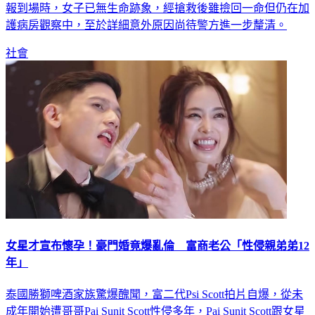
報到場時，女子已無生命跡象，經搶救後雖撿回一命但仍在加
護病房觀察中，至於詳細意外原因尚待警方進一步釐清。
社會
女星才宣布懷孕！豪門婚竟爆亂倫 富商老公「性侵親弟弟12
年」
泰國勝獅啤酒家族驚爆醜聞，富二代Psi Scott拍片自爆，從未
成年開始遭哥哥Pai Sunit Scott性侵多年，Pai Sunit Scott跟女星