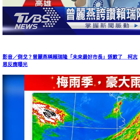
影音／倒戈？曾麗燕稱賴瑞隆「未來最好市長」道歉了 柯志
恩反應曝光