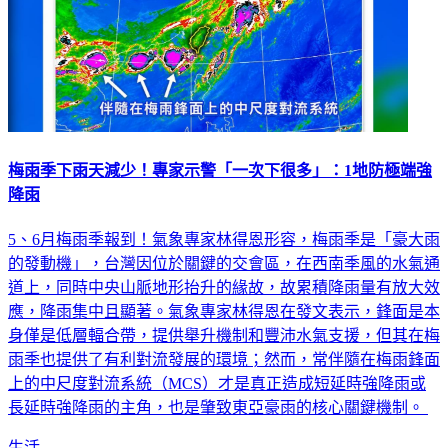
梅雨季下雨天減少！專家示警「一次下很多」：1地防極端強
降雨
5、6月梅雨季報到！氣象專家林得恩形容，梅雨季是「豪大雨
的發動機」，台灣因位於關鍵的交會區，在西南季風的水氣通
道上，同時中央山脈地形抬升的緣故，故累積降雨量有放大效
應，降雨集中且顯著。氣象專家林得恩在發文表示，鋒面是本
身僅是低層輻合帶，提供舉升機制和豐沛水氣支援，但其在梅
雨季也提供了有利對流發展的環境；然而，常伴隨在梅雨鋒面
上的中尺度對流系統（MCS）才是真正造成短延時強降雨或
長延時強降雨的主角，也是肇致東亞豪雨的核心關鍵機制。
生活