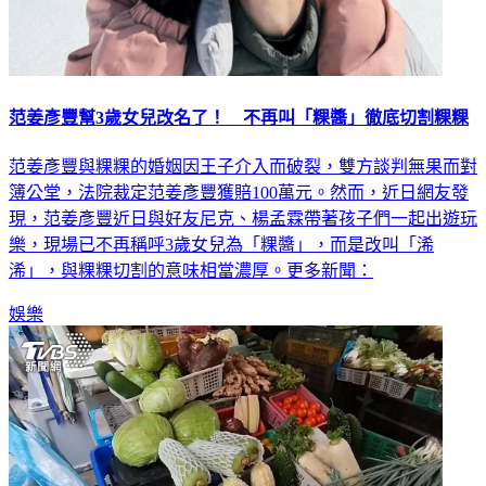
范姜彥豐幫3歲女兒改名了！ 不再叫「粿醬」徹底切割粿粿
范姜彥豐與粿粿的婚姻因王子介入而破裂，雙方談判無果而對
簿公堂，法院裁定范姜彥豐獲賠100萬元。然而，近日網友發
現，范姜彥豐近日與好友尼克、楊孟霖帶著孩子們一起出遊玩
樂，現場已不再稱呼3歲女兒為「粿醬」，而是改叫「浠
浠」，與粿粿切割的意味相當濃厚。更多新聞：
娛樂