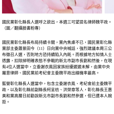
國民黨彰化縣長人選呼之欲出，本週三可望提名律師魏平政。
（圖／翻攝臉書粉專）
國民黨彰化縣長布局持續卡關，黨內焦慮不已，國民黨彰化縣
黨部主委蕭景田今（11）日向黨中央喊話，強烈建議本周三公
布徵召人選，否則地方恐持續陷入內耗。而根據地方知情人士
透露，扣除掉明確表態不參戰的新北市副市長劉和然後，在現
有4位人選當中，立委謝衣鳯因家族紛擾遲遲未解，由黨中央
屬意律師、國民黨前考紀會主委魏平政出線機率最高。
藍營彰化縣長人選當中，包含立委謝衣鳯、考紀會前主委魏平
政，以及彰化縣前副縣長柯呈枋、洪榮章等人，彰化縣長王惠
美和黨高層日前勸說新北市副市長劉和然參選，但已遭本人婉
拒。