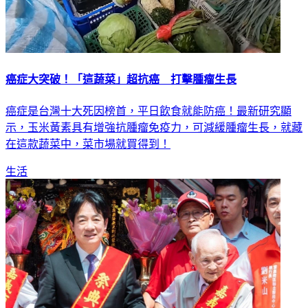
癌症大突破！「這蔬菜」超抗癌 打擊腫瘤生長
癌症是台灣十大死因榜首，平日飲食就能防癌！最新研究顯
示，玉米黃素具有增強抗腫瘤免疫力，可減緩腫瘤生長，就藏
在這款蔬菜中，菜市場就買得到！
生活