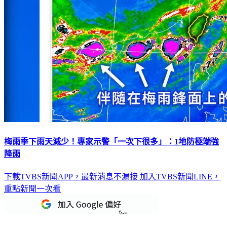
梅雨季下雨天減少！專家示警「一次下很多」：1地防極端強
降雨
下載TVBS新聞APP，最新消息不漏接
加入TVBS新聞LINE，
重點新聞一次看