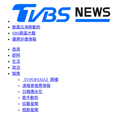
颱風白海豚動態
SBS歌謠大戰
優惠好康情報
首頁
即時
生活
政治
娛樂
《VPOPASIA》開播
演唱會搶票情報
日韓爆米花
歌手動態
綜藝星聞
戲劇星聞