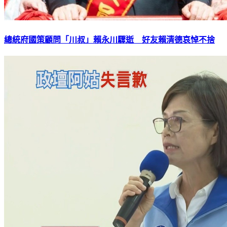
總統府國策顧問「川叔」賴永川驟逝 好友賴清德哀悼不捨