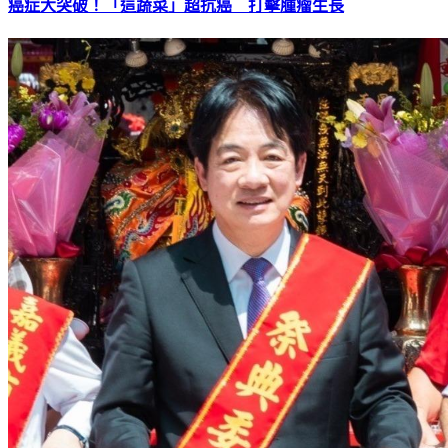
癌症大突破！「這蔬菜」超抗癌 打擊腫瘤生長