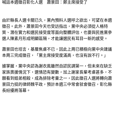
喊話本週徵召彰化人選　蕭景田：鄭主席接受了
由於縣長人選卡關已久，黨內預料人選呼之欲出，可望在本週
徵召。此外，蕭景田今天也受訪指出，黨中央必須從人格特
質、潛在實力和選民接受度等面向整體評估，也要與民進黨參
選人陳素月形成明顯區隔，才能讓選民有耳目一新的感受。
蕭景田也坦言，基層焦慮不已，因此上周已積極向黨中央建議
本周三完成徵召，「黨主席接受度滿高，也沒有說不行。」
據掌握，黨中央認為謝衣鳯雖然自認民調第一，但未來在缺乏
家族奧援情況下，選情恐有變數，加上謝家長輩考慮甚多，不
願看到姐弟相殺，成為排除考量之一，因此徵召人選將轉向蕭
景田力挺的律師魏平政，預計本週三中常會就會徵召，彰化縣
長紛擾將落幕。