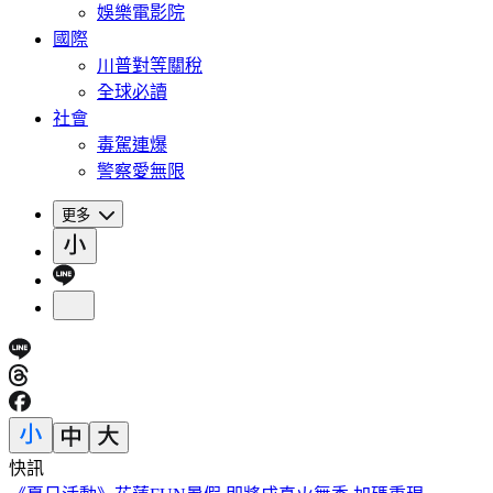
娛樂電影院
國際
川普對等關稅
全球必讀
社會
毒駕連爆
警察愛無限
更多
快訊