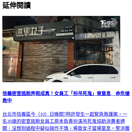
延伸閱讀
信義密室逃脫弄假成真！女員工「扮吊死鬼」竟窒息 命危搶
救中
台北市信義區今（10）日晚間7時許發生一起緊急救護案，一
名30歲的密室逃脫女員工原本負責扮演吊死鬼協助消費者通
關，沒想到過程中疑似操作不慎，導致女子當場窒息。警消獲