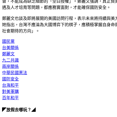
督，不能成為缺乏細節的「空白授權」。鄭麗文強調，真正負
遇及人才培育等問題，都應務實面對，才能確保國防安全。
鄭麗文也談及即將展開的美國訪問行程，表示未來將持續與美
她指出，台灣不應淪為大國博弈下的棋子，應積極掌握自身命
社會期待的方向」。
國民黨
台美關係
鄭麗文
九二共識
兩岸關係
中華民國憲法
國防安全
台海和平
對美軍購
百年和平
◤放假去哪玩？◢