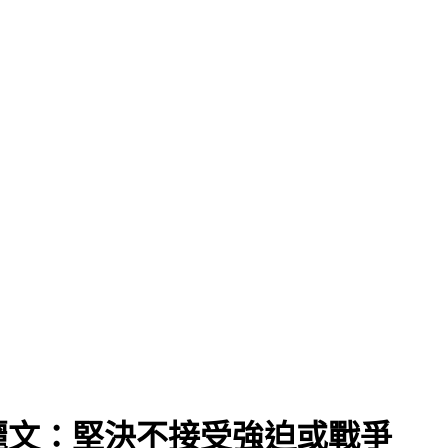
麗文：堅決不接受強迫或戰爭