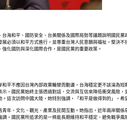
、台海和平、國防安全、台美關係及國際局勢等議題說明國民黨政
發展必須以和平方式進行，並尊重台灣人民意願與福祉，堅決不
、強化國防與深化國際合作，是國民黨的重要政策。
岸和平不應因台灣內部政黨輪替而動盪，台海穩定更不該淪為短
表示，國民黨始終主張透過對話、交流與互信來降低衝突風險，
動。這次訪問中國大陸，她特別強調，「和平是做得到的」，希
括青年、文化、觀光、產業及民間互動。她指出，近年兩岸關係
強調，國民黨所追求的是一條能長期維持和平穩定、避免戰爭風