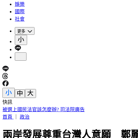
娛樂
國際
社會
更多
快訊
被選上國民法官該怎麼辦? 司法院廣告
首頁
｜
政治
兩岸發展尊重台灣人意願 鄭