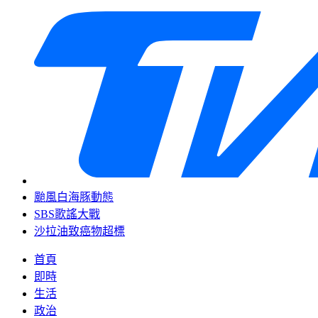
颱風白海豚動態
SBS歌謠大戰
沙拉油致癌物超標
首頁
即時
生活
政治