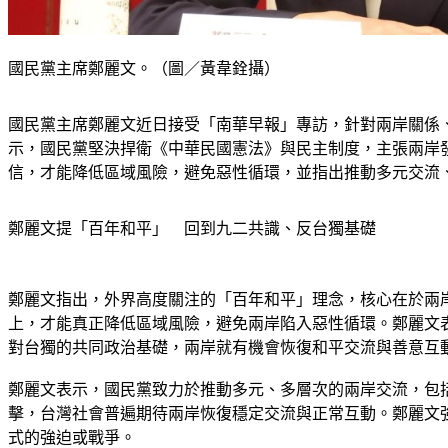
國民黨主席鄭麗文。（圖／黃韋銓攝）
國民黨主席鄭麗文近日接受「南華早報」專訪，針對兩岸關係
示，國民黨堅決捍衛《中華民國憲法》與民主制度，主張兩岸
信，才能降低區域風險，避免惡性循環，並指出推動多元交流
鄭麗文提「百年和平」　回到九二共識、反台獨基礎
鄭麗文指出，外界高度關注的「百年和平」理念，核心在於兩
上，才能真正降低區域風險，避免兩岸陷入惡性循環。鄭麗文
對台獨的共同政治基礎，兩岸就有機會恢復和平交流與善意互
鄭麗文表示，國民黨致力於推動多元、多層次的兩岸交流，包
擊，台灣社會普遍期待兩岸恢復穩定交流與正常互動。鄭麗文
式的強迫或戰爭。