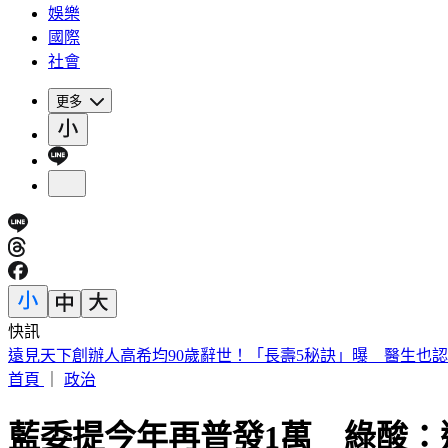
娛樂
國際
社會
更多
快訊
美股開盤／聯準會升息疑慮意外減緩！標普、那指「雙開高」
首頁
｜
政治
藍委提今年再普發1萬 綠酸：