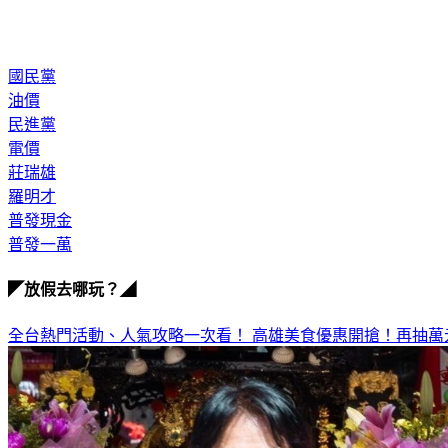
國民黨
油價
民進黨
電價
莊瑞雄
羅明才
普發現金
普發一萬
◤放假去哪玩？◢
全台熱門活動、人氣攻略一次看！
高雄美食優惠開搶！再抽萬