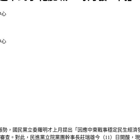
中心
中心
漲勢，國民黨立委羅明才上月提出「因應中東戰事穩定民生經濟
審查。對此，民進黨立院黨團幹事長莊瑞雄今（11）日開酸，