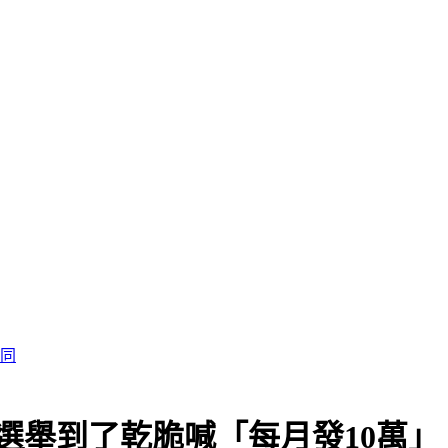
選舉到了乾脆喊「每月發10萬」