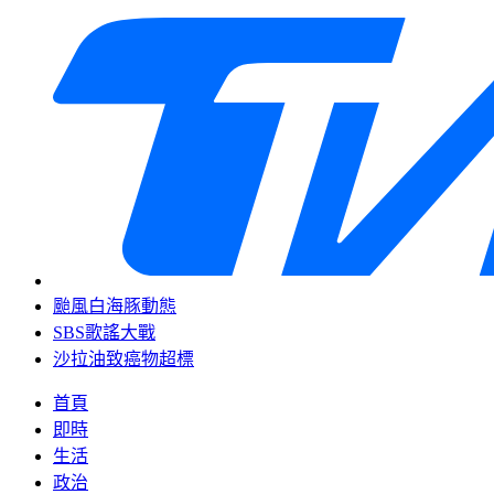
颱風白海豚動態
SBS歌謠大戰
沙拉油致癌物超標
首頁
即時
生活
政治