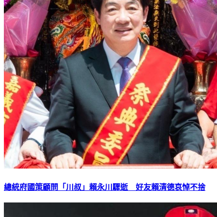
總統府國策顧問「川叔」賴永川驟逝 好友賴清德哀悼不捨