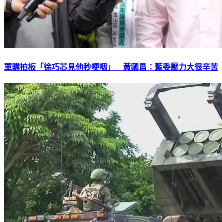
軍購拍板「徐巧芯見他秒哽咽」 黃國昌：藍委壓力大很辛苦