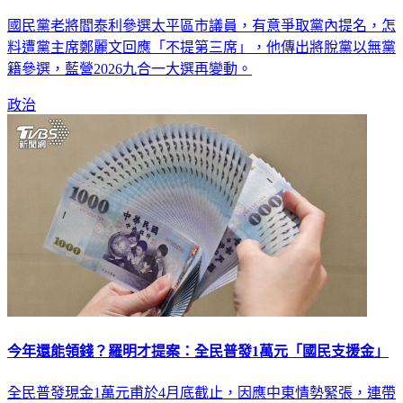
國民黨老將「突傳脫黨」！ 台中選戰變動
國民黨老將閻泰利參選太平區市議員，有意爭取黨內提名，怎
料遭黨主席鄭麗文回應「不提第三席」，他傳出將脫黨以無黨
籍參選，藍營2026九合一大選再變動。
政治
今年還能領錢？羅明才提案：全民普發1萬元「國民支援金」