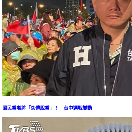
國民黨老將「突傳脫黨」！ 台中選戰變動