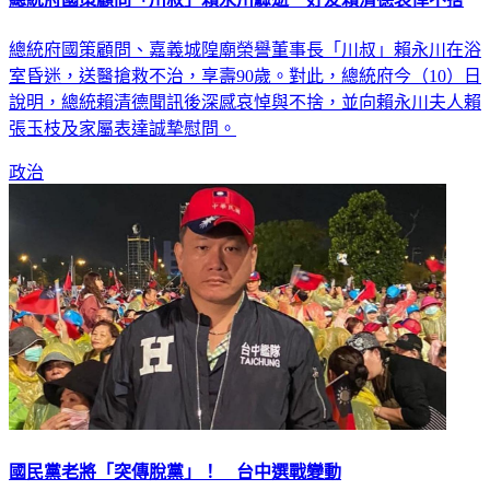
總統府國策顧問「川叔」賴永川驟逝 好友賴清德哀悼不捨
總統府國策顧問、嘉義城隍廟榮譽董事長「川叔」賴永川在浴
室昏迷，送醫搶救不治，享壽90歲。對此，總統府今（10）日
說明，總統賴清德聞訊後深感哀悼與不捨，並向賴永川夫人賴
張玉枝及家屬表達誠摯慰問。
政治