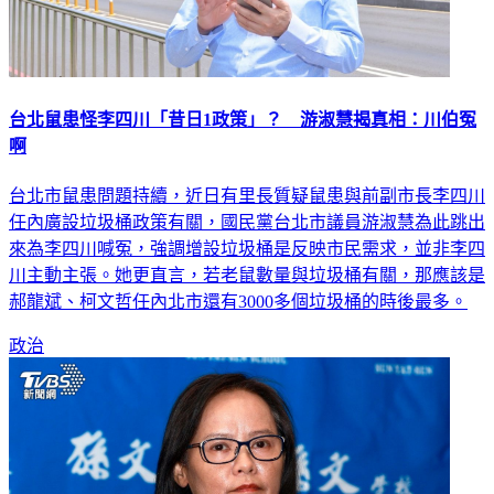
台北鼠患怪李四川「昔日1政策」？ 游淑慧揭真相：川伯冤
啊
台北市鼠患問題持續，近日有里長質疑鼠患與前副市長李四川
任內廣設垃圾桶政策有關，國民黨台北市議員游淑慧為此跳出
來為李四川喊冤，強調增設垃圾桶是反映市民需求，並非李四
川主動主張。她更直言，若老鼠數量與垃圾桶有關，那應該是
郝龍斌、柯文哲任內北市還有3000多個垃圾桶的時後最多。
政治