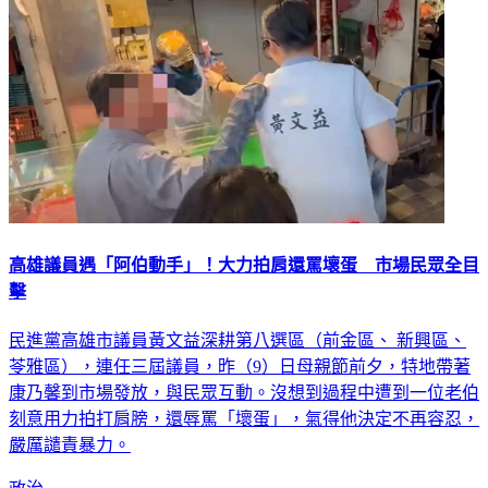
高雄議員遇「阿伯動手」！大力拍肩還罵壞蛋 市場民眾全目
擊
民進黨高雄市議員黃文益深耕第八選區（前金區、 新興區、
苓雅區），連任三屆議員，昨（9）日母親節前夕，特地帶著
康乃馨到市場發放，與民眾互動。沒想到過程中遭到一位老伯
刻意用力拍打肩膀，還辱罵「壞蛋」，氣得他決定不再容忍，
嚴厲譴責暴力。