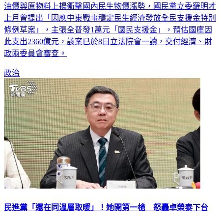
全民普發現金1萬元甫於4月底截止，因應中東情勢緊張，連帶
油價與原物料上揚衝擊國內民生物價漲勢，國民黨立委羅明才
上月曾提出「因應中東戰事穩定民生經濟發放全民支援金特別
條例草案」，主張全普發1萬元「國民支援金」，預估國庫因
此支出2360億元，該案已於8日立法院會一讀，交付經濟、財
政兩委員會審查。
政治
民進黨「還在同溫層取暖」！她開第一槍 怒轟卓榮泰下台