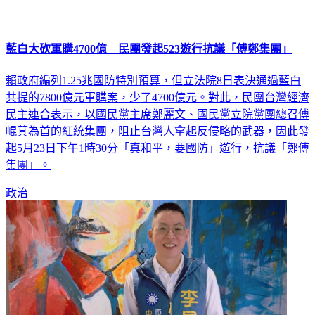
藍白大砍軍購4700億 民團發起523遊行抗議「傅鄭集團」
賴政府編列1.25兆國防特別預算，但立法院8日表決通過藍白
共提的7800億元軍購案，少了4700億元。對此，民團台灣經濟
民主連合表示，以國民黨主席鄭麗文、國民黨立院黨團總召傅
崐萁為首的紅統集團，阻止台灣人拿起反侵略的武器，因此發
起5月23日下午1時30分「真和平，要國防」遊行，抗議「鄭傅
集團」。
政治