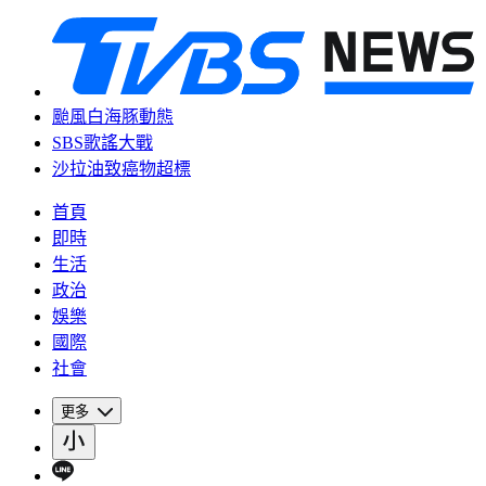
颱風白海豚動態
SBS歌謠大戰
沙拉油致癌物超標
首頁
即時
生活
政治
娛樂
國際
社會
更多