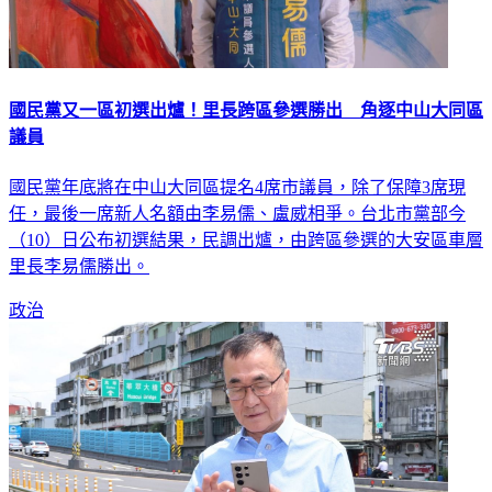
國民黨又一區初選出爐！里長跨區參選勝出 角逐中山大同區
議員
國民黨年底將在中山大同區提名4席市議員，除了保障3席現
任，最後一席新人名額由李易儒、盧威相爭。台北市黨部今
（10）日公布初選結果，民調出爐，由跨區參選的大安區車層
里長李易儒勝出。
政治