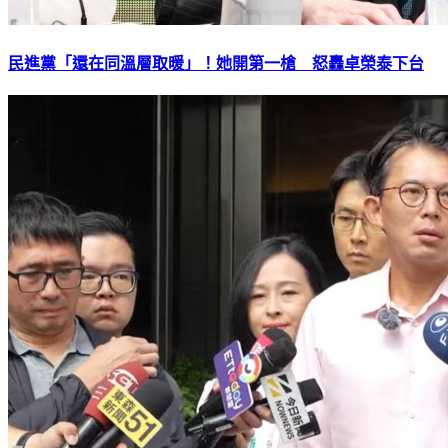
民進黨「還在同溫層取暖」！她開第一槍 怒轟卓榮泰下台