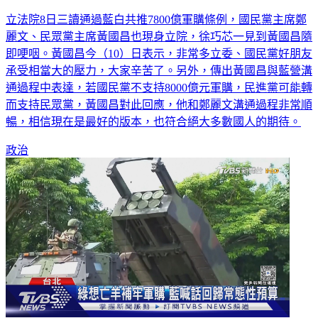
軍購拍板「徐巧芯見他秒哽咽」 黃國昌：藍委壓力大很辛苦
立法院8日三讀通過藍白共推7800億軍購條例，國民黨主席鄭
麗文、民眾黨主席黃國昌也現身立院，徐巧芯一見到黃國昌隨
即哽咽。黃國昌今（10）日表示，非常多立委、國民黨好朋友
承受相當大的壓力，大家辛苦了。另外，傳出黃國昌與藍營溝
通過程中表達，若國民黨不支持8000億元軍購，民進黨可能轉
而支持民眾黨，黃國昌對此回應，他和鄭麗文溝通過程非常順
暢，相信現在是最好的版本，也符合絕大多數國人的期待。
政治