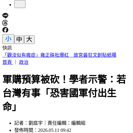
快訊
快訊／熊本今晚又震！規模4.5「極淺層地震」 深度僅10公
里
首頁
｜
政治
軍購預算被砍！學者示警：若
台灣有事「恐害國軍付出生
命」
記者：劉庭宇｜責任編輯：編輯組