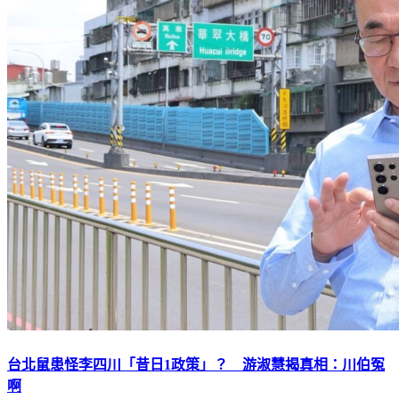
台北鼠患怪李四川「昔日1政策」？ 游淑慧揭真相：川伯冤