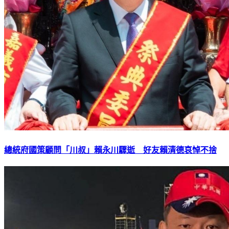
總統府國策顧問「川叔」賴永川驟逝 好友賴清德哀悼不捨