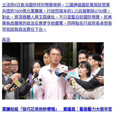
立法院8日表決國防特別預算條例，三讀通過國民黨與民眾黨
共提的7800億元軍購案，行政院版本的1.25兆被刪除4700億。
對此，資深媒體人周玉蔻痛批，不只是藍白砍國防預算，民進
黨執政團隊的政治反應更令她震驚，同時點名行政院長卓榮泰
早就該負政治責任下台。
政治