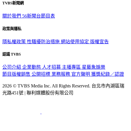
TVBS新聞網
關於我們
56新聞台節目表
政策與隱私
隱私權政策
性騷擾防治措施
網站使用協定
版權宣告
認識 TVBS
公司介紹
企業動態
人才招募
主播專區
星藝象娛樂
節目版權銷售
公開招標
業務服務
官方聲明
獲獎紀錄／認證
2026 © TVBS Media Inc. All Rights Reserved. 台北市內湖區瑞
光路451號 | 聯利媒體股份有限公司