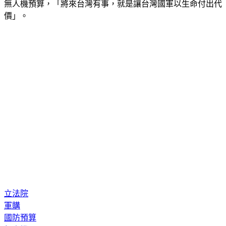
擊，都可以用無人、機無人船來取代國軍戰士，因此藍白刪掉
無人機預算，「將來台灣有事，就是讓台灣國軍以生命付出代
價」。
立法院
軍購