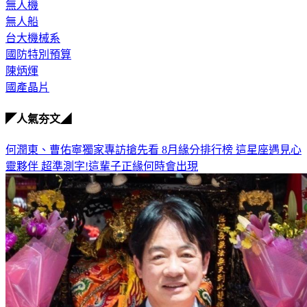
國防預算
無人機
無人船
台大機械系
國防特別預算
陳炳煇
國產晶片
◤人氣夯文◢
何潤東、曹佑寧獨家專訪搶先看
8月緣分排行榜 這星座遇見心
靈夥伴
超準測字!這輩子正緣何時會出現