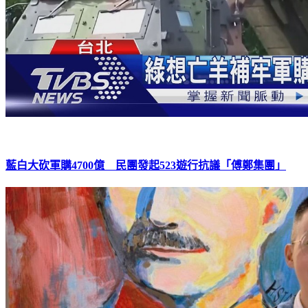
藍白大砍軍購4700億 民團發起523遊行抗議「傅鄭集團」