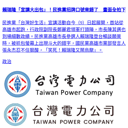
賴瑞隆「宣講大出包」！民進黨招牌口號竟錯了 畫面全拍下
民進黨「台灣好生活」宣講活動自今（9）日起展開，首站從
高雄市起跑，行政院副院長鄭麗君領軍打頭陣，市長陳其邁也
到場細數政績。民進黨高雄市長參選人賴瑞隆登台暢談願景
時，被抓包螢幕上出現斗大的錯字，國民黨高雄市黨部發言人
張永杰忍不住狠酸，「笑死！賴瑞隆又鬧烏龍」。
政治