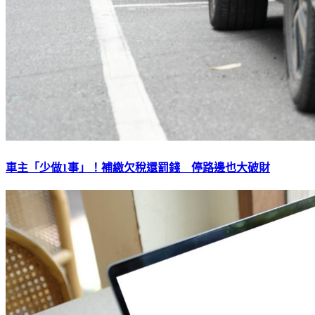
車主「少做1事」！補繳欠稅還罰錢 停路邊也大破財