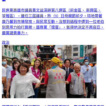
民進黨高雄市議員黃文益深耕第八選區（前金區、 新興區、
苓雅區），連任三屆議員，昨（9）日母親節前夕，特地帶著
康乃馨到市場發放，與民眾互動。沒想到過程中遭到一位老伯
刻意用力拍打肩膀，還辱罵「壞蛋」，氣得他決定不再容忍，
嚴厲譴責暴力。
政治
賴清德好友「昏迷驟逝」！浴室跌倒不治 醫示警長輩健康殺