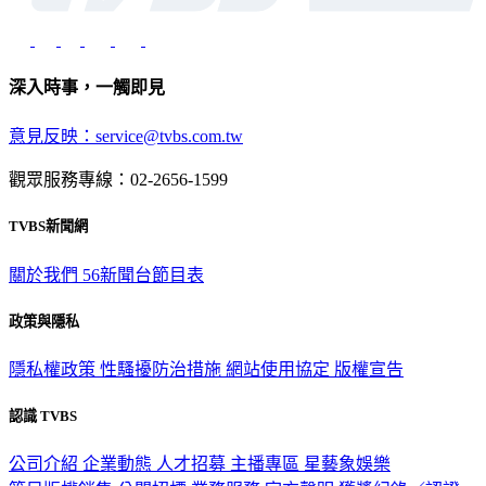
深入時事，一觸即見
意見反映：service@tvbs.com.tw
觀眾服務專線：02-2656-1599
TVBS新聞網
關於我們
56新聞台節目表
政策與隱私
隱私權政策
性騷擾防治措施
網站使用協定
版權宣告
認識 TVBS
公司介紹
企業動態
人才招募
主播專區
星藝象娛樂
節目版權銷售
公開招標
業務服務
官方聲明
獲獎紀錄／認證