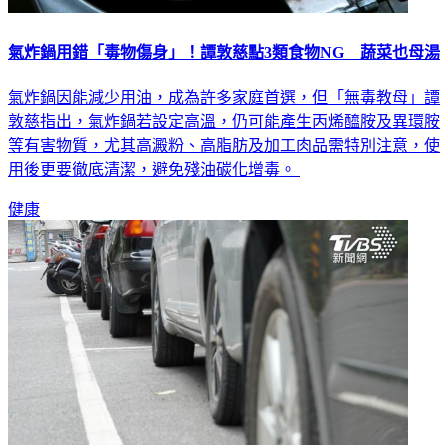
氣炸鍋用錯「毒物傷身」！譚敦慈點3類食物NG 蔬菜也母湯
氣炸鍋因能減少用油，成為許多家庭首選，但「無毒教母」譚
敦慈指出，氣炸鍋若設定高溫，仍可能產生丙烯醯胺及異環胺
等有害物質，尤其高澱粉、高脂肪及加工肉品需特別注意，使
用後更要徹底清潔，避免殘油碳化增毒。
健康