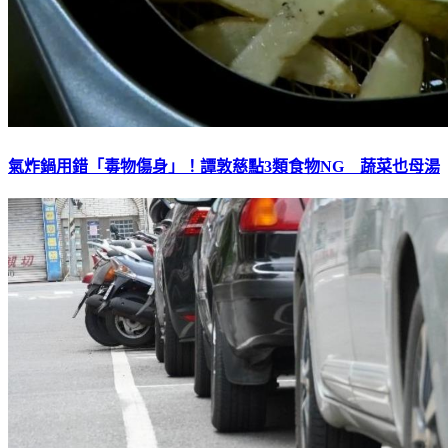
氣炸鍋用錯「毒物傷身」！譚敦慈點3類食物NG 蔬菜也母湯