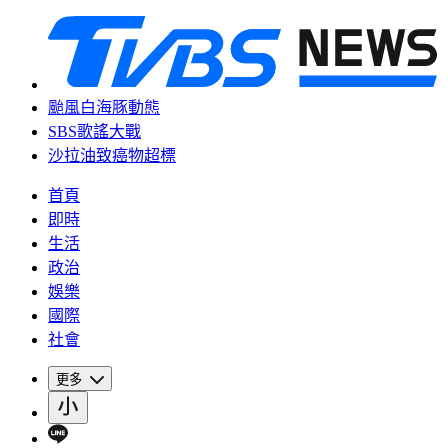
颱風白海豚動態
SBS歌謠大戰
沙拉油致癌物超標
首頁
即時
生活
政治
娛樂
國際
社會
更多