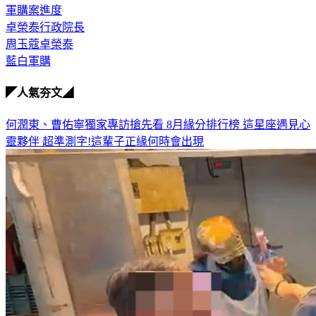
卓榮泰行政院長
周玉蔻卓榮泰
藍白軍購
◤人氣夯文◢
何潤東、曹佑寧獨家專訪搶先看
8月緣分排行榜 這星座遇見心
靈夥伴
超準測字!這輩子正緣何時會出現