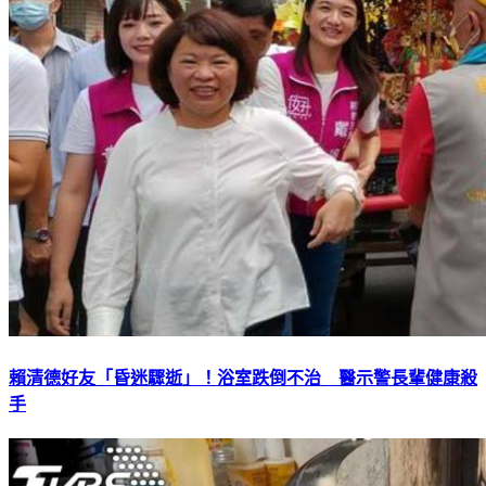
賴清德好友「昏迷驟逝」！浴室跌倒不治 醫示警長輩健康殺
手