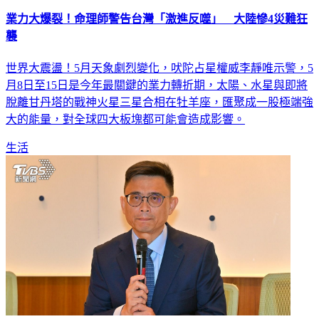
業力大爆裂！命理師警告台灣「激進反噬」 大陸慘4災難狂
襲
世界大震盪！5月天象劇烈變化，吠陀占星權威李靜唯示警，5
月8日至15日是今年最關鍵的業力轉折期，太陽、水星與即將
脫離甘丹塔的戰神火星三星合相在牡羊座，匯聚成一股極端強
大的能量，對全球四大板塊都可能會造成影響。
生活