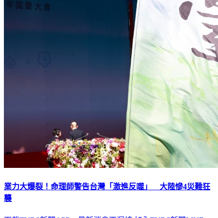
業力大爆裂！命理師警告台灣「激進反噬」 大陸慘4災難狂
襲
下載TVBS新聞APP，最新消息不漏接
加入TVBS新聞LINE，