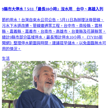
9縣市大停水！5/11「最長10小時」沒水用 台中、高雄入列
節約用水！台灣自來水公司公告，5月11日為辦理汰換管線、
污水下水道改遷、管線連通等工程，台中市、南投縣、雲林
縣、嘉義縣、嘉義市、台南市、高雄市、台東縣及花蓮縣等，
總計9縣市部分區域停水，最長預計停水10小時。《TVBS新
聞網》整理停水範圍與時間，建議提早儲水，以免面臨無水可
用的情況。
生活