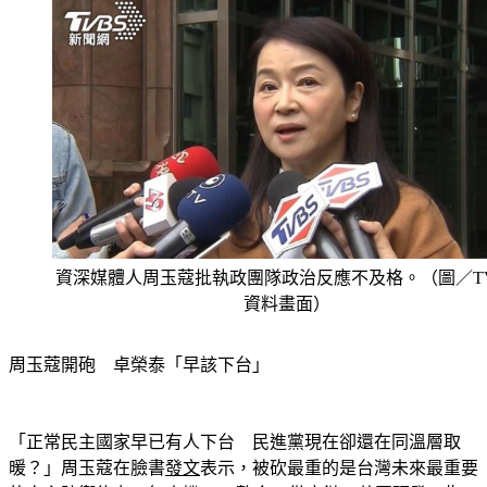
資深媒體人周玉蔻批執政團隊政治反應不及格。（圖／TV
資料畫面）
周玉蔻開砲　卓榮泰「早該下台」
「正常民主國家早已有人下台　民進黨現在卻還在同溫層取
暖？」周玉蔻在臉書
發文
表示，被砍最重的是台灣未來最重要
的自主防衛能力，無人機、AI整合、供應鏈、共同研發、指