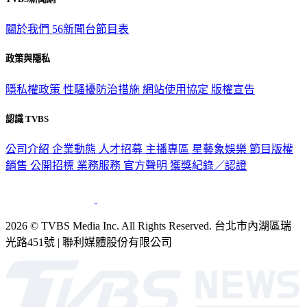
關於我們
56新聞台節目表
政策與隱私
隱私權政策
性騷擾防治措施
網站使用協定
版權宣告
認識 TVBS
公司介紹
企業動態
人才招募
主播專區
星藝象娛樂
節目版權
銷售
公開招標
業務服務
官方聲明
獲獎紀錄／認證
2026 © TVBS Media Inc. All Rights Reserved. 台北市內湖區瑞
光路451號 | 聯利媒體股份有限公司