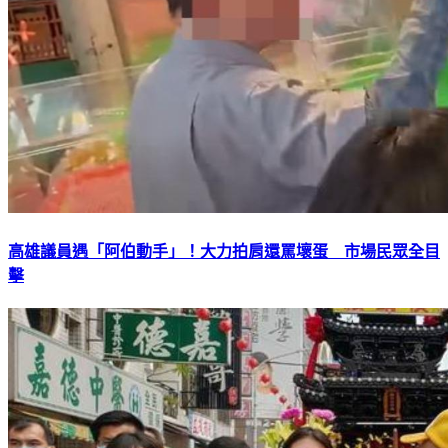
高雄議員遇「阿伯動手」！大力拍肩還罵壞蛋 市場民眾全目
擊