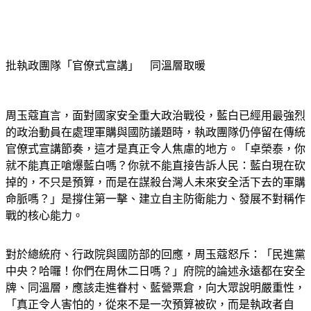
批執政團隊「官僚式宣講」　同溫層取暖
周玉蔻直言，面對國家安全重大政治戰役，藍白已經用最強烈
的政治動員在處理軍購與國防議題時，執政團隊仍停留在傳統
官僚式宣講節奏，這才是真正令人焦慮的地方。「卓榮泰，你
就不能真正嗆爆藍白嗎？你就不能直接告訴人民：藍白現在砍
掉的，不只是預算，而是在謀殺台灣人未來安全活下去的軍購
命脈嗎？」是撐住第一擊、建立自主防衛能力、發展不對稱作
戰的核心能力。
對於總統府、行政院與國防部的回應，周玉蔻怒斥：「民進黨
中央？哈囉！你們在周休二日嗎？」府院的論述永遠都在安全
牌、同溫層，應該走進眷村、藍營票倉，向大眾說明嚴重性，
「真正令人害怕的，從來不是一次預算被砍，而是執政者自
己，開始失去戰鬥意志」。