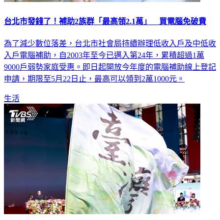
台北市發錢了！補助2族群「最高領2.1萬」 買電腦免破費
為了減少數位落差，台北市社會局持續辦理低收入戶及中低收
入戶電腦補助，自2003年至今已邁入第24年，累積超過1萬
9000戶弱勢家庭受惠。即日起開放今年度的電腦補助線上登記
申請，期限至5月22日止，最高可以領到2萬1000元。
生活