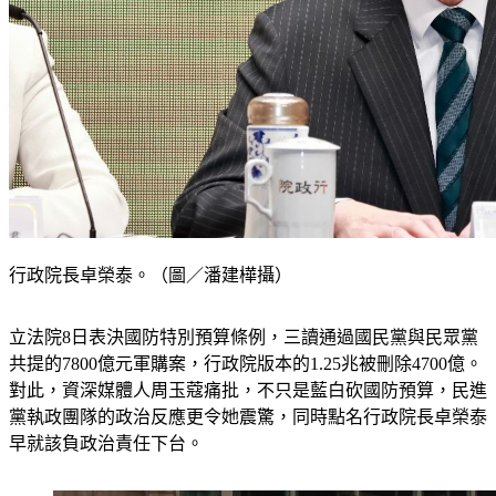
行政院長卓榮泰。（圖／潘建樺攝）
立法院8日表決國防特別預算條例，三讀通過國民黨與民眾黨
共提的7800億元軍購案，行政院版本的1.25兆被刪除4700億。
對此，資深媒體人周玉蔻痛批，不只是藍白砍國防預算，民進
黨執政團隊的政治反應更令她震驚，同時點名行政院長卓榮泰
早就該負政治責任下台。