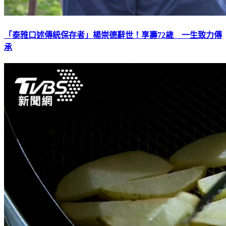
「泰雅口述傳統保存者」楊崇德辭世！享壽72歲 一生致力傳
承