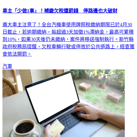
車主「少做1事」！補繳欠稅還罰錢 停路邊也大破財
廣大車主注意了！全台汽機車使用牌照稅繳納期限已於4月30
日截止，若逾期繳納，每超過3天加徵1%滯納金，最高可累積
到10%，如果30天後仍未繳納，案件將移送強制執行。新竹縣
政府稅務局提醒，欠稅車輛行駛或停放於公共道路上，經查獲
會依法開罰。
汽車