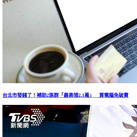
台北市發錢了！補助2族群「最高領2.1萬」 買電腦免破費