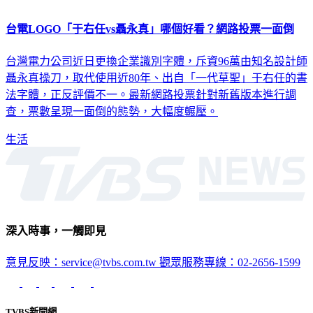
台電LOGO「于右任vs聶永真」哪個好看？網路投票一面倒
台灣電力公司近日更換企業識別字體，斥資96萬由知名設計師
聶永真操刀，取代使用近80年、出自「一代草聖」于右任的書
法字體，正反評價不一。最新網路投票針對新舊版本進行調
查，票數呈現一面倒的態勢，大幅度輾壓。
生活
深入時事，一觸即見
意見反映：service@tvbs.com.tw
觀眾服務專線：02-2656-1599
TVBS新聞網