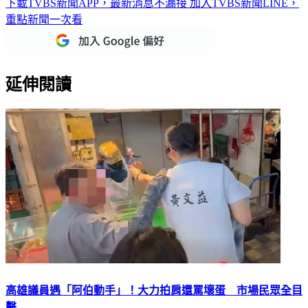
重點新聞一次看
延伸閱讀
高雄議員遇「阿伯動手」！大力拍肩還罵壞蛋 市場民眾全目
擊