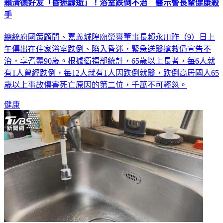
手
總統府國策顧問、嘉義城隍廟榮譽董事長賴永川昨（9）日上
午傳出在住家浴室跌倒、陷入昏迷，緊急送醫搶救仍宣告不
治，享耆壽90歲。根據衛福部統計，65歲以上長者，每6人就
有1人曾經跌倒，每12人就有1人因跌倒就醫，跌倒高居國人65
歲以上事故傷害死亡原因的第二位，千萬不可輕忽。
健康