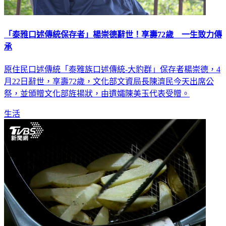
「泰雅口述傳統保存者」楊崇德辭世！享壽72歲 一生致力傳
承
原住民口述傳統「泰雅族口述傳統-大豹群」保存者楊崇德，4
月22日辭世，享壽72歲，文化部文資局長陳濟民今天出席公
祭，並頒贈文化部旌揚狀，由遺孀陳美玉代表受贈。
生活