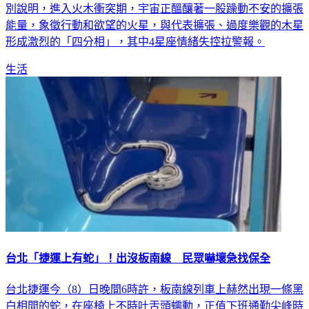
般雨過天晴，卻仍起伏不定，走不出陰霾。命理老師艾菲爾特
別說明，進入火木衝突期，宇宙正醞釀著一股躁動不安的擴張
能量，象徵行動和欲望的火星，與代表擴張、過度樂觀的木星
形成激烈的「四分相」，其中4星座情緒失控拉警報。
生活
台北「捷運上有蛇」！出沒板南線 民眾嚇壞急找保全
台北捷運今（8）日晚間6時許，板南線列車上赫然出現一條黑