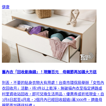
生所陸續接種，符合資格的長者記得預約施打。
健康
舊內衣「回收能換錢」！現賺百元 母親節再加碼大方送
別丟，不要的貼身衣物大有用處！台南市環保局舉辦「女性內
衣回收月」活動，持3件以上乾淨、無破損內衣至指定通路或
村里資收站回收，即可兌換生活用品、優惠券或折抵現金。自
3月8日起至4月底，2個月內已經回收超過1萬3000件，適逢母