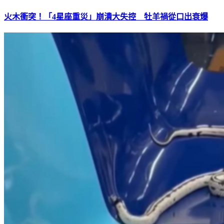
火木衝突！「4星座重災」崩潰大失控 牡羊禍從口出衰爆