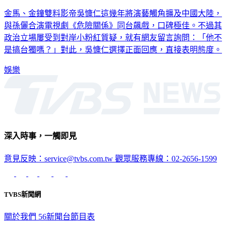
吳慷仁表態了！小粉紅質問「搞台獨」 秒直球回應衝熱搜
金馬、金鐘雙料影帝吳慷仁這幾年將演藝觸角擴及中國大陸，
與孫儷合演電視劇《危險關係》同台飆戲，口碑極佳。不過其
政治立場屢受到對岸小粉紅質疑，就有網友留言詢問：「他不
是搞台獨嗎？」對此，吳慷仁選擇正面回應，直接表明態度。
娛樂
深入時事，一觸即見
意見反映：service@tvbs.com.tw
觀眾服務專線：02-2656-1599
TVBS新聞網