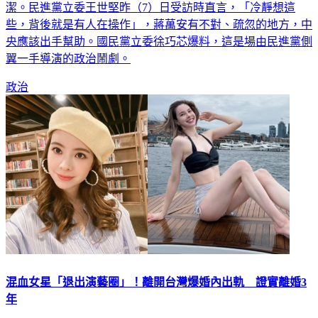
面大清消，環保局也跟消毒班溝通討論，努力做好整體環境整
潔。民進黨立委王世堅昨（7）日受訪時直言，「冷靜想這
些，背後就是有人在操作」，蔣萬安有不對、疏忽的地方，中
央應該出手幫助。國民黨立委徐巧芯爆料，這是場由民進黨側
翼一手導演的政治鬧劇。
政治
混血女星「退出演藝圈」！離開台灣爆婚內出軌 證實離婚3
年