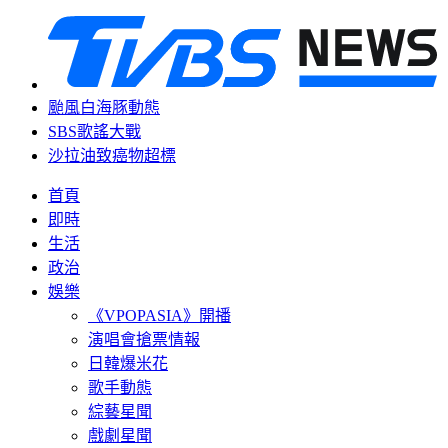
颱風白海豚動態
SBS歌謠大戰
沙拉油致癌物超標
首頁
即時
生活
政治
娛樂
《VPOPASIA》開播
演唱會搶票情報
日韓爆米花
歌手動態
綜藝星聞
戲劇星聞