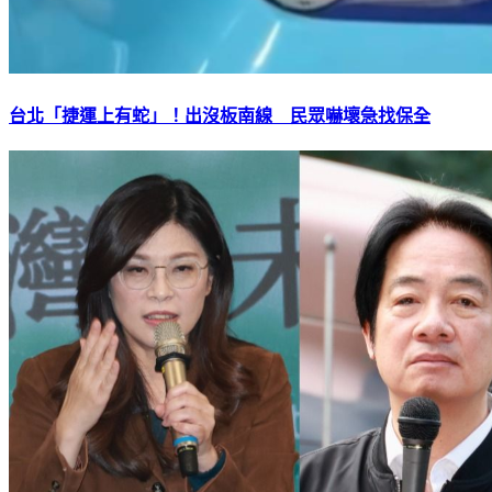
台北「捷運上有蛇」！出沒板南線 民眾嚇壞急找保全