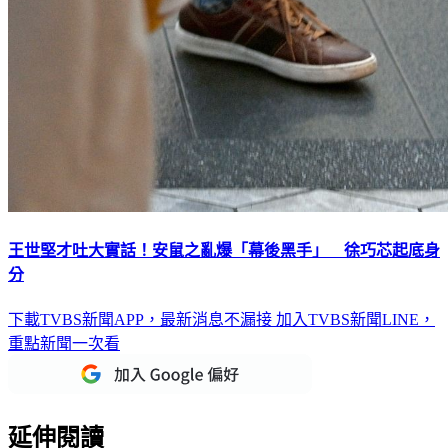
王世堅才吐大實話！安鼠之亂爆「幕後黑手」 徐巧芯起底身
分
下載TVBS新聞APP，最新消息不漏接
加入TVBS新聞LINE，
重點新聞一次看