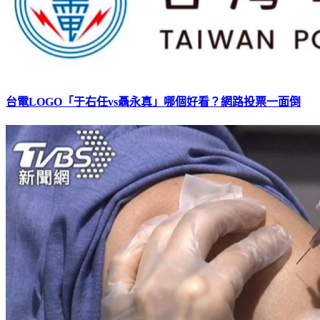
台電LOGO「于右任vs聶永真」哪個好看？網路投票一面倒