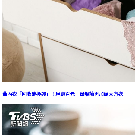
舊內衣「回收能換錢」！現賺百元 母親節再加碼大方送