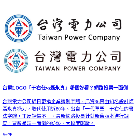
延伸閱讀
台電LOGO「于右任vs聶永真」哪個好看？網路投票一面倒
台灣電力公司近日更換企業識別字體，斥資96萬由知名設計師
聶永真操刀，取代使用近80年、出自「一代草聖」于右任的書
法字體，正反評價不一。最新網路投票針對新舊版本進行調
查，票數呈現一面倒的態勢，大幅度輾壓。