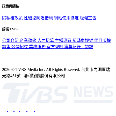
關於我們
56新聞台節目表
政策與隱私
隱私權政策
性騷擾防治措施
網站使用協定
版權宣告
認識 TVBS
公司介紹
企業動態
人才招募
主播專區
星藝象娛樂
節目版權
銷售
公開招標
業務服務
官方聲明
獲獎紀錄／認證
2026 © TVBS Media Inc. All Rights Reserved. 台北市內湖區瑞
光路451號 | 聯利媒體股份有限公司