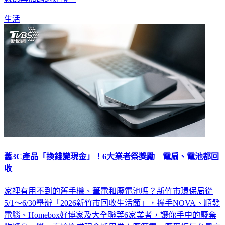
親節再加碼送好禮。
生活
舊3C產品「換錢變現金」！6大業者祭獎勵 電扇、電池都回
收
家裡有用不到的舊手機、筆電和廢電池嗎？新竹市環保局從
5/1～6/30舉辦「2026新竹市回收生活節」，攜手NOVA、順發