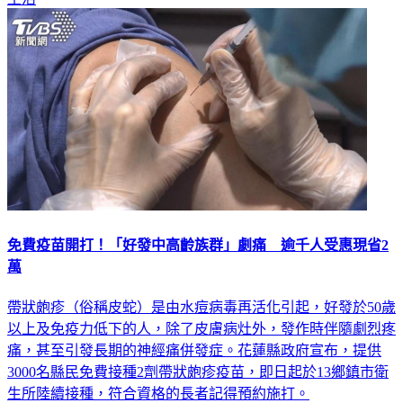
生活
免費疫苗開打！「好發中高齡族群」劇痛 逾千人受惠現省2
萬
帶狀皰疹（俗稱皮蛇）是由水痘病毒再活化引起，好發於50歲
以上及免疫力低下的人，除了皮膚病灶外，發作時伴隨劇烈疼
痛，甚至引發長期的神經痛併發症。花蓮縣政府宣布，提供
3000名縣民免費接種2劑帶狀皰疹疫苗，即日起於13鄉鎮市衛