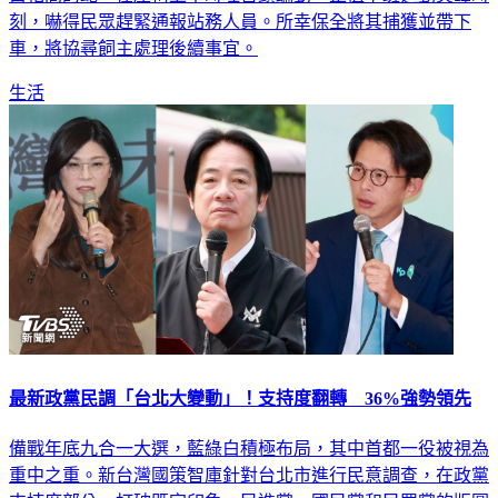
白相間的蛇，在座椅上不時吐舌頭蠕動，正值下班通勤尖峰時
刻，嚇得民眾趕緊通報站務人員。所幸保全將其捕獲並帶下
車，將協尋飼主處理後續事宜。
生活
最新政黨民調「台北大變動」！支持度翻轉 36%強勢領先
備戰年底九合一大選，藍綠白積極布局，其中首都一役被視為