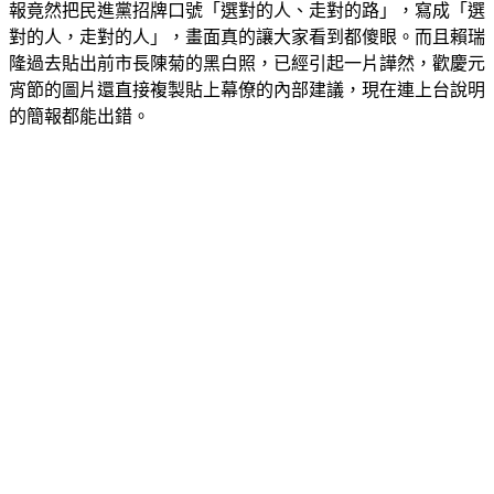
張永杰在臉書
發文
表示，賴瑞隆在宣講大會上，背後的大型簡
報竟然把民進黨招牌口號「選對的人、走對的路」，寫成「選
對的人，走對的人」，畫面真的讓大家看到都傻眼。而且賴瑞
隆過去貼出前市長陳菊的黑白照，已經引起一片譁然，歡慶元
宵節的圖片還直接複製貼上幕僚的內部建議，現在連上台說明
的簡報都能出錯。