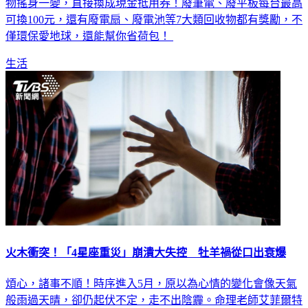
電腦、Homebox好博家及大全聯等6家業者，讓你手中的廢棄
物搖身一變，直接換成現金抵用券！廢筆電、廢平板每台最高
可換100元，還有廢電扇、廢電池等7大類回收物都有獎勵，不
僅環保愛地球，還能幫你省荷包！
生活
火木衝突！「4星座重災」崩潰大失控 牡羊禍從口出衰爆
煩心，諸事不順！時序進入5月，原以為心情的變化會像天氣