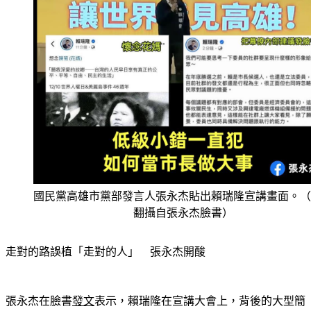
國民黨高雄市黨部發言人張永杰貼出賴瑞隆宣講畫面。（
翻攝自張永杰臉書）
走對的路誤植「走對的人」　張永杰開酸