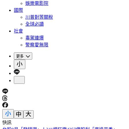
娛樂電影院
國際
川普對等關稅
全球必讀
社會
毒駕連爆
警察愛無限
更多
快訊