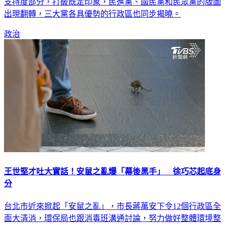
重中之重。新台灣國策智庫針對台北市進行民意調查，在政黨
支持度部分，打破既定印象，民進黨、國民黨和民眾黨的版圖
出現翻轉，三大黨各具優勢的行政區也同步揭曉。
政治
王世堅才吐大實話！安鼠之亂爆「幕後黑手」 徐巧芯起底身
分
台北市近來掀起「安鼠之亂」，市長蔣萬安下令12個行政區全