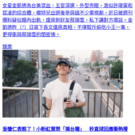
女星金凱德為台美混血，五官深邃、外型亮眼，激似許瑋甯和
昆凌的綜合體，模特兒出道後參與過不少電視劇。近日被週刊
爆料疑似婚內出軌，還背刺好友蔡瑞雪，私下講對方壞話。金
凱德昨（7）日寫下長文還原真相，不僅駁斥偷吃小王一事，
更捍衛與蔡瑞雪的閨密情。
娛樂