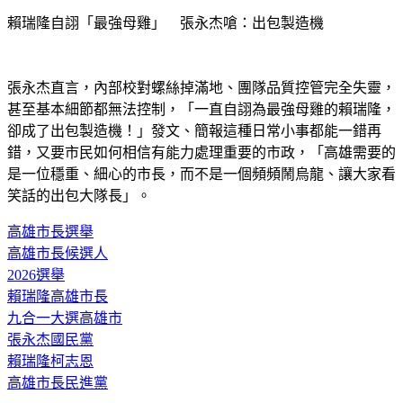
賴瑞隆自詡「最強母雞」　張永杰嗆：出包製造機
張永杰直言，內部校對螺絲掉滿地、團隊品質控管完全失靈，
甚至基本細節都無法控制，「一直自詡為最強母雞的賴瑞隆，
卻成了出包製造機！」發文、簡報這種日常小事都能一錯再
錯，又要市民如何相信有能力處理重要的市政，「高雄需要的
是一位穩重、細心的市長，而不是一個頻頻鬧烏龍、讓大家看
笑話的出包大隊長」。
高雄市長選舉
高雄市長候選人
2026選舉
賴瑞隆高雄市長
九合一大選高雄市
張永杰國民黨
賴瑞隆柯志恩