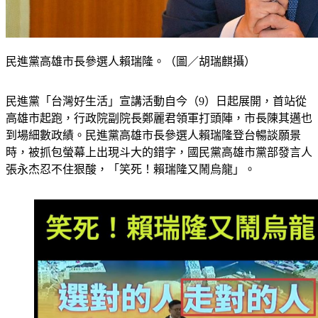
民進黨高雄市長參選人賴瑞隆。（圖／胡瑞麒攝）
民進黨「台灣好生活」宣講活動自今（9）日起展開，首站從
高雄市起跑，行政院副院長鄭麗君領軍打頭陣，市長陳其邁也
到場細數政績。民進黨高雄市長參選人賴瑞隆登台暢談願景
時，被抓包螢幕上出現斗大的錯字，國民黨高雄市黨部發言人
張永杰忍不住狠酸，「笑死！賴瑞隆又鬧烏龍」。