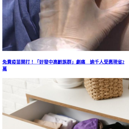
免費疫苗開打！「好發中高齡族群」劇痛 逾千人受惠現省2
萬