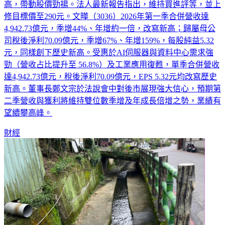
首季財報，Q1合併營收改寫新高，EPS為5.32元同樣創歷史新
高，帶動股價勁揚。法人最新報告指出，維持買進評等，並上
修目標價至290元。文曄（3036）2026年第一季合併營收達
4,942.73億元，季增44%、年增約一倍，改寫新高；歸屬母公
司稅後淨利70.09億元，季增67%、年增159%，每股純益5.32
元，同樣創下歷史新高。受惠於AI伺服器與資料中心需求強
勁（營收占比提升至 56.8%）及工業應用復甦，單季合併營收
達4,942.73億元，稅後淨利70.09億元，EPS 5.32元均改寫歷史
新高。董事長鄭文宗於法說會中對後市展現強大信心，預期第
二季營收與獲利將維持雙位數季增及年成長倍增之勢，業績有
望續攀高峰。
財經