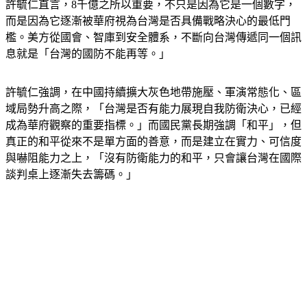
許毓仁直言，8千億之所以重要，不只是因為它是一個數字，
而是因為它逐漸被華府視為台灣是否具備戰略決心的最低門
檻。美方從國會、智庫到安全體系，不斷向台灣傳遞同一個訊
息就是「台灣的國防不能再等。」
許毓仁強調，在中國持續擴大灰色地帶施壓、軍演常態化、區
域局勢升高之際，「台灣是否有能力展現自我防衛決心，已經
成為華府觀察的重要指標。」而國民黨長期強調「和平」，但
真正的和平從來不是單方面的善意，而是建立在實力、可信度
與嚇阻能力之上，「沒有防衛能力的和平，只會讓台灣在國際
談判桌上逐漸失去籌碼。」