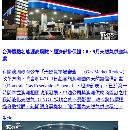
台灣遭點名能源高風險？經濟部掛保證：8、9月天然氣供應無
虞
有關澳洲政府公布「天然氣市場審查」（Gas Market Review）
改革方向，將自明年7月1日起實施澳洲國內天然氣儲備計畫
（Domestic Gas Reservation Scheme），經濟部表示，已於第一
時間掌握澳洲相關政策發展，中油公司與澳洲供應商簽訂之中
長期液化天然氣（LNG）採購合約不受影響。政府將持續透
過分散採購、船期調度等機制，確保國內天然氣供應穩定。
生活