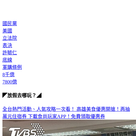
國民黨
美國
立法院
表決
許毓仁
底線
軍購條例
8千億
7800億
◤放假去哪玩？◢
全台熱門活動、人氣攻略一次看！
高雄美食優惠開搶！再抽
萬元住宿券
下載食尚玩家APP！免費領取優惠券