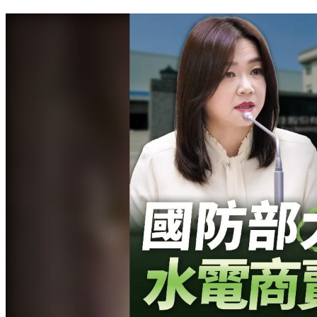
快訊／軍購終於有共識！藍白共提版本7800億 立院今表決