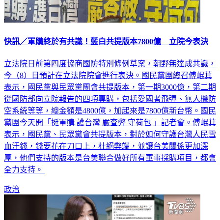
快訊／軍購終於有共識！藍白共提版本7800億 立院今表決
立法院日前第四度協商國防特別條例草案，朝野無達成共識，
今（8）日預計在立法院院會進行表決。國民黨團總召傅崐萁
表示，國民黨與民眾黨團會共提版本，第一期3000億，第二期
從國防部向立院報告的四項專購，包括愛國者飛彈、無人機防
空系統等等，總金額是4800億，加起來是7800億新台幣。國民
黨團今天開「挺軍購 護台灣 嚴查弊 守荷包 」記者會。傅崐萁
表示，國民黨、民眾黨會共提版本，對於如何守護台灣人民雪
血汗錢，錢要花在刀口上，杜絕弊端，並讓台美關係更加深
厚，他們支持的版本是台美聯合做好所有軍事採購項目，都會
全力支持。
政治