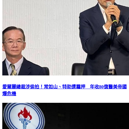
愛爾麗總裁涉偷拍！常如山、特助遭羈押 年收80億醫美帝國
爆危機