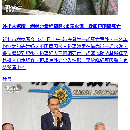
外出未返家！樹林77歲婦倒臥3米深水溝 救起已明顯死亡
新北市樹林區今（8）日上午6時許發生一起死亡意外，一名年
約77歲的許姓婦人不明原因被人發現陳屍在備內街一處水溝，
警消獲報到場後，發現婦人已明顯死亡，趕緊協助將其搬運至
路邊。初步調查，現場無外力介入情形，至於詳細死因警方尚
待釐清中。
社會