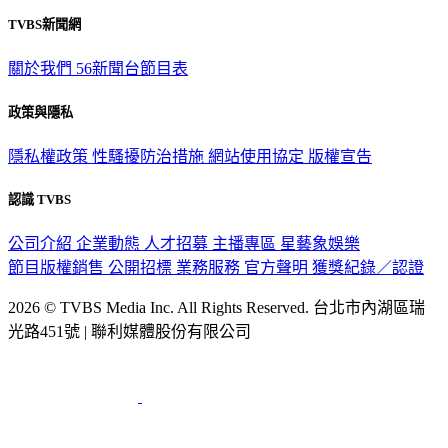
觀眾服務專線：02-2656-1599
TVBS新聞網
關於我們
56新聞台節目表
政策與隱私
隱私權政策
性騷擾防治措施
網站使用協定
版權宣告
認識 TVBS
公司介紹
企業動態
人才招募
主播專區
星藝象娛樂
節目版權銷售
公開招標
業務服務
官方聲明
獲獎紀錄／認證
2026 © TVBS Media Inc. All Rights Reserved. 台北市內湖區瑞
光路451號 | 聯利媒體股份有限公司