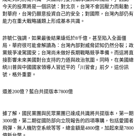
成足夠的防衛共識，美國為何要持續承擔高昂風險？」因此，
今天的投票將是一個訊號：對北京，台灣不會因壓力而鬆動；
對華府，台灣仍願意投資自己的安全；對國際，台灣內部仍有
能力在重大戰略議題上形成基本共識。
許毓仁強調，如果最後結果遠低於8千億，甚至陷入全面僵
局，華府很可能會解讀為：台灣內部對威脅認知仍然分裂；政
黨競爭凌駕國安；台灣尚未做好長期戰略競爭準備。而這將直
接影響未來美國對台支持的力道與政治氛圍。同時，在美國總
統川普與中國國家領導人習近平的「川習會」前夕，這份訊
號，格外重要。
還差200億？藍白共提版本7800億
據了解，國民黨團與民眾黨團已達成共識將共提版本，第一期
3000億，第二期從國防部向立院報告的四項專購，包括愛國者
飛彈、無人機防空系統等等，總金額是4800億，加起來是7800