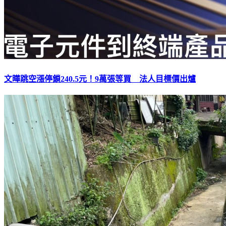
文曄跳空漲停鎖240.5元！9萬張等買 法人目標價出爐