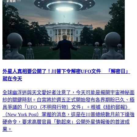
外星人真相要公開了！川普下令解密UFO文件 「解密日」
就在今天
全球幽浮迷與天文愛好者注意了，今天可能是揭開宇宙神秘面
紗的關鍵時刻。白宮將於週五正式開始發布各界期盼已久、極
具爭議的「UFO（不明飛行物）文件」。根據《紐約郵報》
（New York Post）掌握的消息，這是在川普總統數月前下達強
硬命令，要求高層官員「動起來」公開外星情報後的首波成
果。