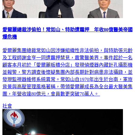
愛爾麗總裁涉偷拍！常如山、特助遭羈押 年收80億醫美帝國
爆危機
愛爾麗集團總裁常如山因涉嫌組織性非法偷拍，與特助張元齡
及工程師謝金亨一同遭羈押禁見，震驚醫美界。事件起於一名
顧客本月初於「愛爾麗板橋分店」發現偵煙器內藏針孔攝影機
並報警，警方調查後懷疑集團內部長期針對病患非法攝錄，並
發現監視器維修系統異常。常如山自1970年出生於台南，軍旅
背景與高壓管理風格著稱，帶領愛爾麗成長為全台最大醫美集
團，年營收達80億元，會員數更突破70萬人。
社會