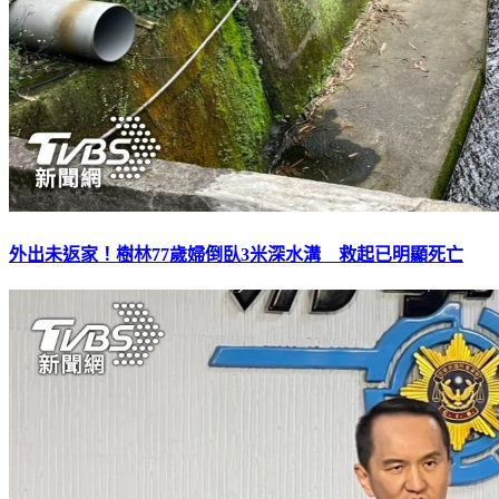
外出未返家！樹林77歲婦倒臥3米深水溝 救起已明顯死亡