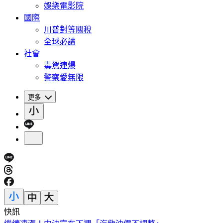
娛樂電影院
國際
川普對等關稅
全球必讀
社會
毒駕連爆
警察愛無限
更多
快訊