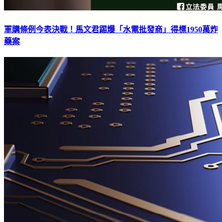
軍購條例今表決戰！馬文君踢爆「水電批發商」得標1950萬炸
藥案