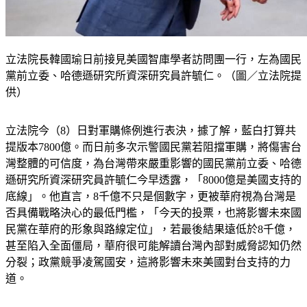
立法院長韓國瑜日前接見美國智庫學者訪問團一行，左為國民
黨前立委、哈德遜研究所資深研究員許毓仁。（圖／立法院提
供）
立法院今（8）日對軍購條例進行表決，據了解，藍白打算共
提版本7800億。而日前多次示警國民黨若阻擋軍購，將傷害台
灣整體的可信度，為台灣帶來嚴重影響的國民黨前立委、哈德
遜研究所資深研究員許毓仁今早透露，「8000億是美國支持的
底線」。他直言，8千億不只是個數字，更被華府視為台灣是
否具備戰略決心的最低門檻，「今天的投票，也將影響未來國
民黨在華府的形象與路線定位」，若最後結果遠低於8千億，
甚至陷入全面僵局，華府很可能解讀台灣內部對威脅認知仍然
分裂；政黨競爭凌駕國安，這將影響未來美國對台支持的力
道。