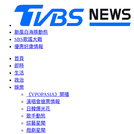
颱風白海豚動態
SBS歌謠大戰
優惠好康情報
首頁
即時
生活
政治
娛樂
《VPOPASIA》開播
演唱會搶票情報
日韓爆米花
歌手動態
綜藝星聞
戲劇星聞