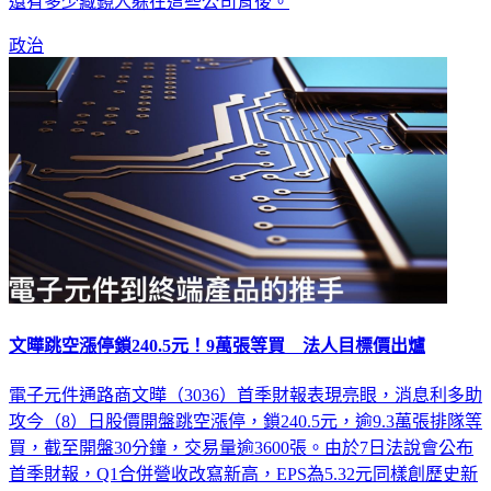
電批發商「紘緯科技股份有限公司」得標，她不禁質疑，究竟
還有多少藏鏡人躲在這些公司背後。
政治
文曄跳空漲停鎖240.5元！9萬張等買 法人目標價出爐
電子元件通路商文曄（3036）首季財報表現亮眼，消息利多助
攻今（8）日股價開盤跳空漲停，鎖240.5元，逾9.3萬張排隊等
買，截至開盤30分鐘，交易量逾3600張。由於7日法說會公布