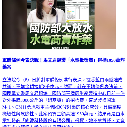
軍購條例今表決戰！馬文君踢爆「水電批發商」得標1950萬炸
藥案
立法院今（8）日將對軍購條例進行表決，據悉藍白兩黨達成
共識，軍購金額接近8千億元。然而，就在軍購條例表決前，
國民黨立委馬文君踢爆，國防部軍備局生產製造中心日前一件
對外採購3000公斤的「硝基胍」的招標案，這是製造國軍
M41、CM11勇虎戰車主砲M30發射藥的核心成分，具備高度
機敏性與危險性。此案預算金額高達1950萬元，結果竟是由水