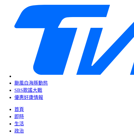
颱風白海豚動態
SBS歌謠大戰
優惠好康情報
首頁
即時
生活
政治