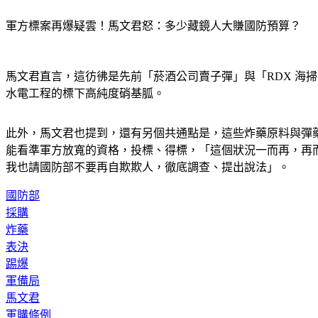
軍方標案再爆疑雲！馬文君怒：多少藏鏡人大賺國防預算？
馬文君直言，這彷彿是先前「菸酒公司賣子彈」與「RDX 海
水電工程的標下高純度硝基胍。
此外，馬文君也提到，還有另個共通點是，這些炸藥原料與彈
能看準軍方放寬的資格，投標、得標，「這個狀況一而再，再
我也請國防部不要再自欺欺人，徹底調查、提出說法」。
國防部
採購
炸藥
表決
踢爆
軍備局
馬文君
軍購條例