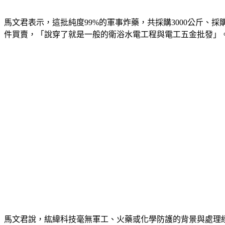
馬文君表示，這批純度99%的軍事炸藥，共採購3000公斤、
件買賣，「說穿了就是一般的衛浴水電工程與電工五金批發」
馬文君說，紘緯科技毫無軍工、火藥或化學防護的背景與處理