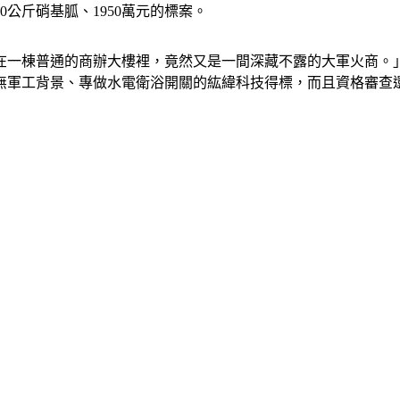
公斤硝基胍、1950萬元的標案。
在一棟普通的商辦大樓裡，竟然又是一間深藏不露的大軍火商。
無軍工背景、專做水電衛浴開關的紘緯科技得標，而且資格審查