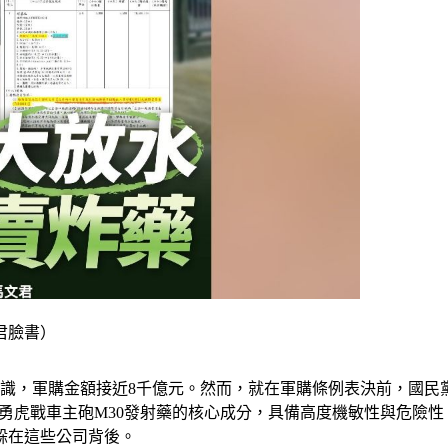
君臉書）
共識，軍購金額接近8千億元。然而，就在軍購條例表決前，國民
11勇虎戰車主砲M30發射藥的核心成分，具備高度機敏性與危險
躲在這些公司背後。