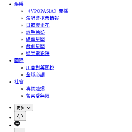
娛樂
《VPOPASIA》開播
演唱會搶票情報
日韓爆米花
歌手動態
綜藝星聞
戲劇星聞
娛樂電影院
國際
川普對等關稅
全球必讀
社會
毒駕連爆
警察愛無限
更多