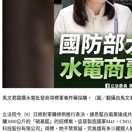
馬文君踢爆水電批發商得標軍事炸藥採購。（圖／翻攝自馬文
立法院今（8）日將對軍購條例進行表決，據悉藍白兩黨達成
購3000公斤的「硝基胍」的招標案，這是製造國軍M41、CM
科技股份有限公司」得標，她不禁質疑，究竟還有多少藏鏡人