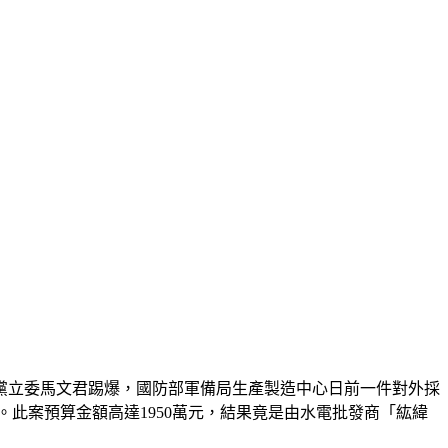
黨立委馬文君踢爆，國防部軍備局生產製造中心日前一件對外採
性。此案預算金額高達1950萬元，結果竟是由水電批發商「紘緯