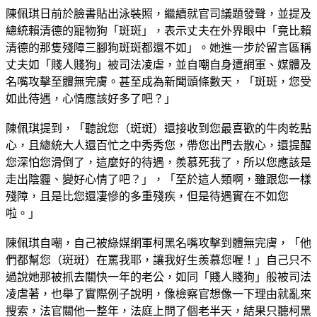
總統賴清德的寵物狗「斑斑」，表示丈夫在外界眼中「竟比賴
清德的那隻殘障三腳狗斑斑都還不如」。她進一步於留言區稱
丈夫如「賤人賤狗」被司法凌虐，並自嘲自身遭網軍、媒體及
名嘴攻擊至體無完膚。甚至成為新聞頭條數天，「斑斑，您受
如此待遇，心情應該好多了吧？」
陳佩琪提到，「聽說您（斑斑）還接收到您最喜歡的牛肉乾點
心，且總統大人還百忙之中秀秀您，帶您出門去散心，還提醒
您深怕您滑倒了，這麼好的待遇，羨慕死我了，所以您應該是
走出陰霾、變好心情了吧？」，「至於這人類啊，雖跟您一樣
殘障，且是比您還凄慘的多重殘疾，但是待遇實在不如您
啦。」
陳佩琪自嘲，自己被綠媒網軍柯黑名嘴攻擊到體無完膚，「他
們都幫您（斑斑）在罵我耶，讓我好生羨慕您喔！」自己只不
過說她那被抓去關快一年的老公，如同「賤人賤狗」般被司法
凌虐著，也舉了實際例子說明，像檢察官想像一下理由就亂來
搜索，法官關他一整年，法庭上問了個老半天，結果只聽柯黑
講的，「啊哈，不就是『賤人賤狗』、『豬狗不如』嗎？」