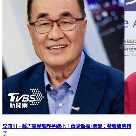
李四川、蘇巧慧民調誤差縮小！黃暐瀚揭1關鍵：藍營策略錯
了