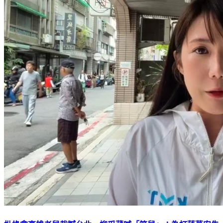
批綠拿高雄老鼠栽贓台北 柳采葳喊「笑鼠」：為打蔣萬安失