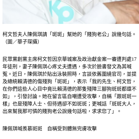
柯文哲夫人陳佩琪請「斑斑」幫她的「賤狗老公」說幾句話。
（圖／華子琛攝）
民眾黨創黨主席柯文哲因京華城案及政治獻金案一審遭判處17
年徒刑，妻子陳佩琪心疼丈夫遭遇，多次於臉書發文為其喊
冤。近日，陳佩琪於貼出泳裝照時，言談依舊圍繞官司，並提
及總統賴清德的傷殘狗「斑斑」，表示「我的先生、柯文哲，
在你們這些人心目中竟比賴清德的那隻殘障三腳狗斑斑都還不
如」，引發討論。她在留言區自嘲遭受攻擊，自稱「跟斑斑一
樣」也是殘障人士、但待遇卻不如斑斑；更喊話「斑斑大人，
出來幫我那可憐的賤狗老公說幾句話啦，求求您了」。
陳佩琪喊羨慕斑斑　自稱受到體無完膚攻擊
陳佩琪日前於臉書貼出泳裝照，繼續就官司議題發聲，並提及