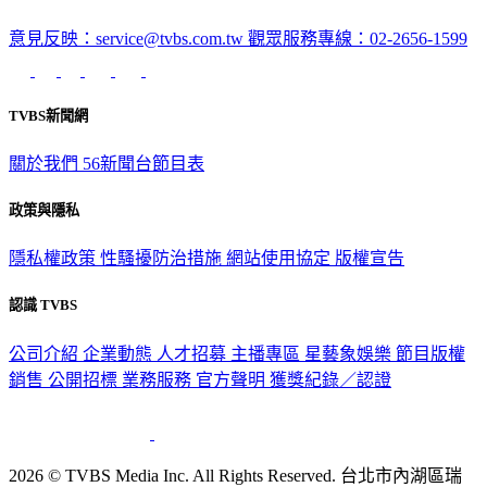
意見反映：service@tvbs.com.tw
觀眾服務專線：02-2656-1599
TVBS新聞網
關於我們
56新聞台節目表
政策與隱私
隱私權政策
性騷擾防治措施
網站使用協定
版權宣告
認識 TVBS
公司介紹
企業動態
人才招募
主播專區
星藝象娛樂
節目版權
銷售
公開招標
業務服務
官方聲明
獲獎紀錄／認證
2026 © TVBS Media Inc. All Rights Reserved. 台北市內湖區瑞
光路451號 | 聯利媒體股份有限公司