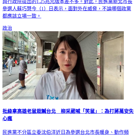
參選人蘇巧慧今（1）日表示，面對外在威脅，不論哪個政黨
都應該立場一致。
政治
批綠拿高雄老鼠栽贓台北 柳采葳喊「笑鼠」：為打蔣萬安失
心瘋
民進黨不分區立委沈伯洋近日為參選台北市長暖身、動作頻
頻，綠營近期猛打北市鼠患議題，民進黨立委柯建銘助理周軒