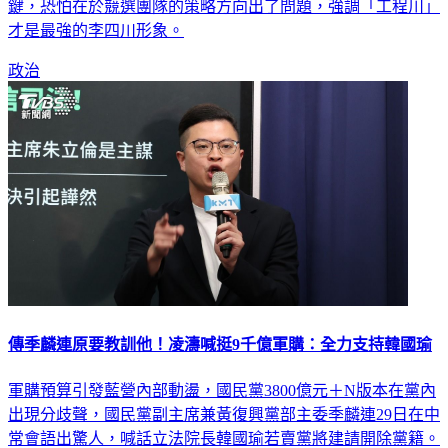
才是最強的李四川形象。
政治
傳季麟連原要教訓他！凌濤喊挺9千億軍購：全力支持韓國瑜
軍購預算引發藍營內部動盪，國民黨3800億元＋N版本在黨內
出現分歧聲，國民黨副主席兼黃復興黨部主委季麟連29日在中
常會語出驚人，喊話立法院長韓國瑜若賣黨將建請開除黨籍。
而有媒體報導，知情人士透露多位黨員不滿凌濤與徐巧芯支持