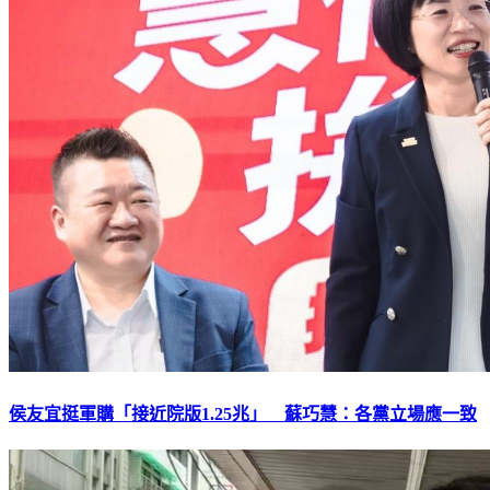
侯友宜挺軍購「接近院版1.25兆」 蘇巧慧：各黨立場應一致