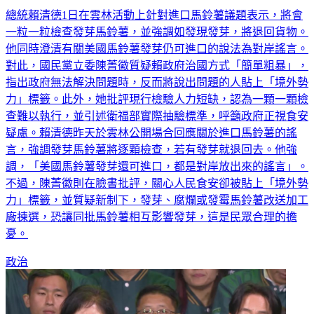
一粒一粒檢查發芽馬鈴薯，並強調如發現發芽，將退回貨物。
他同時澄清有關美國馬鈴薯發芽仍可進口的說法為對岸謠言。
對此，國民黨立委陳菁徽質疑賴政府治國方式「簡單粗暴」，
指出政府無法解決問題時，反而將說出問題的人貼上「境外勢
力」標籤。此外，她批評現行檢驗人力短缺，認為一顆一顆檢
查難以執行，並引述衛福部實際抽驗標準，呼籲政府正視食安
疑慮。賴清德昨天於雲林公開場合回應關於進口馬鈴薯的謠
言，強調發芽馬鈴薯將逐顆檢查，若有發芽就退回去。他強
調，「美國馬鈴薯發芽還可進口，都是對岸放出來的謠言」。
不過，陳菁徽則在臉書批評，關心人民食安卻被貼上「境外勢
力」標籤，並質疑新制下，發芽、腐爛或發霉馬鈴薯改送加工
廠揀選，恐讓同批馬鈴薯相互影響發芽，這是民眾合理的擔
憂。
政治