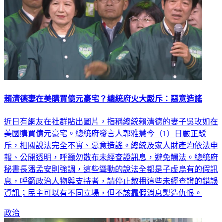
賴清德妻在美購買億元豪宅？總統府火大駁斥：惡意造謠
近日有網友在社群貼出圖片，指稱總統賴清德的妻子吳玫如在
美國購買億元豪宅。總統府發言人郭雅慧今（1）日嚴正駁
斥，相關說法完全不實、惡意造謠。總統及家人財產均依法申
報、公開透明，呼籲勿散布未經查證訊息，避免觸法。總統府
秘書長潘孟安則強調，這些聳動的說法全都是子虛烏有的假訊
息，呼籲政治人物與支持者，請停止散播這些未經查證的錯誤
資訊；民主可以有不同立場，但不該靠假消息製造仇恨。
政治