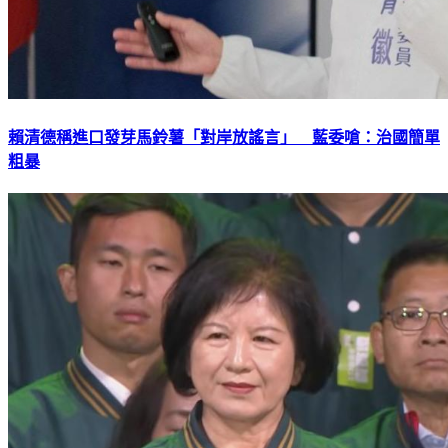
賴清德稱進口發芽馬鈴薯「對岸放謠言」 藍委嗆：治國簡單
粗暴