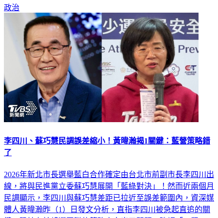
李四川、蘇巧慧民調誤差縮小！黃暐瀚揭1關鍵：藍營策略錯
了
2026年新北市長選舉藍白合作確定由台北市前副市長李四川出
線，將與民進黨立委蘇巧慧展開「藍綠對決」！然而近兩個月
民調顯示，李四川與蘇巧慧差距已拉近至誤差範圍內，資深媒
體人黃暐瀚昨（1）日發文分析，直指李四川被急起直追的關
鍵，恐怕在於競選團隊的策略方向出了問題，強調「工程川」