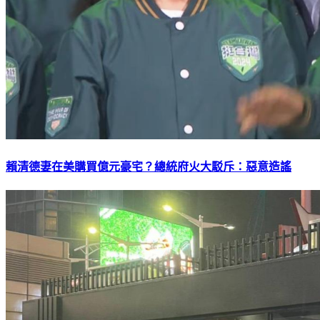
賴清德妻在美購買億元豪宅？總統府火大駁斥：惡意造謠