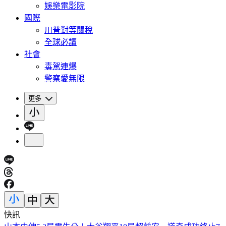
娛樂電影院
國際
川普對等關稅
全球必讀
社會
毒駕連爆
警察愛無限
更多
快訊