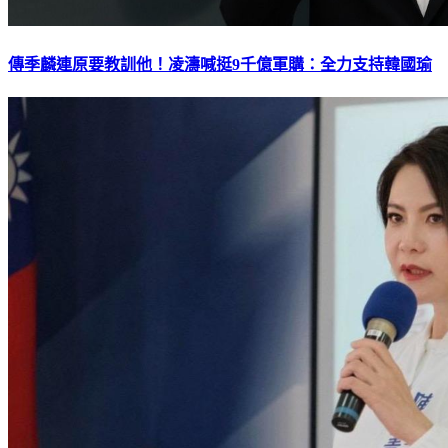
傳季麟連原要教訓他！凌濤喊挺9千億軍購：全力支持韓國瑜