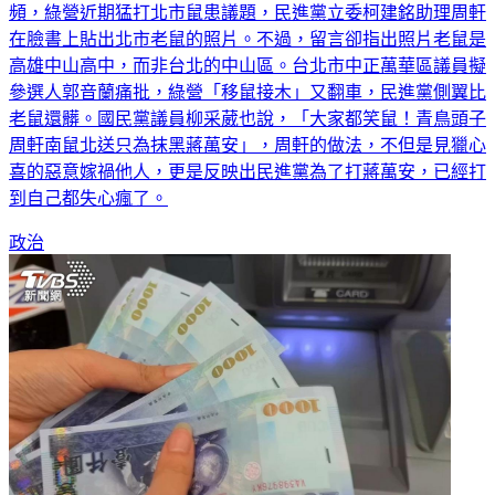
在臉書上貼出北市老鼠的照片。不過，留言卻指出照片老鼠是
高雄中山高中，而非台北的中山區。台北市中正萬華區議員擬
參選人郭音蘭痛批，綠營「移鼠接木」又翻車，民進黨側翼比
老鼠還髒。國民黨議員柳采葳也說，「大家都笑鼠！青鳥頭子
周軒南鼠北送只為抹黑蔣萬安」，周軒的做法，不但是見獵心
喜的惡意嫁禍他人，更是反映出民進黨為了打蔣萬安，已經打
到自己都失心瘋了。
政治