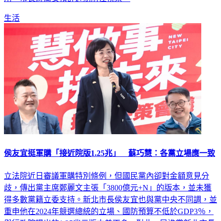
生活
侯友宜挺軍購「接近院版1.25兆」 蘇巧慧：各黨立場應一致
立法院近日審議軍購特別條例，但國民黨內卻對金額意見分
歧，傳出黨主席鄭麗文主張「3800億元+N」的版本，並未獲
得多數黨籍立委支持。新北市長侯友宜也與黨中央不同調，並
重申他在2024年競選總統的立場、國防預算不低於GDP3％，
與行政院提出的1.25兆元版本差不多。對此，民進黨新北市長