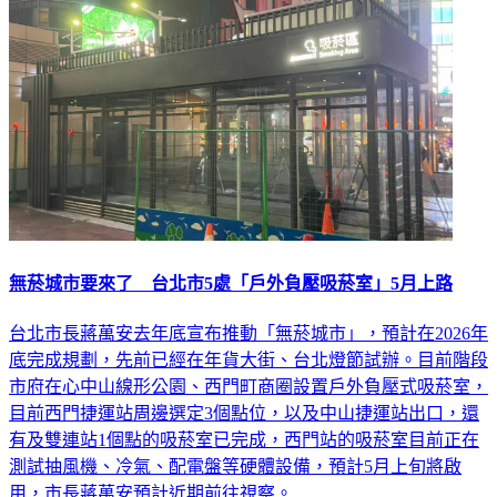
無菸城市要來了 台北市5處「戶外負壓吸菸室」5月上路
台北市長蔣萬安去年底宣布推動「無菸城市」，預計在2026年
底完成規劃，先前已經在年貨大街、台北燈節試辦。目前階段
市府在心中山線形公園、西門町商圈設置戶外負壓式吸菸室，
目前西門捷運站周邊選定3個點位，以及中山捷運站出口，還
有及雙連站1個點的吸菸室已完成，西門站的吸菸室目前正在
測試抽風機、冷氣、配電盤等硬體設備，預計5月上旬將啟
用，市長蔣萬安預計近期前往視察。