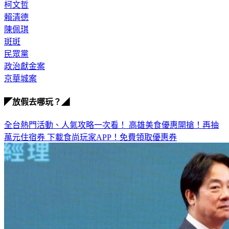
賴清德
陳佩琪
斑斑
民眾黨
政治獻金案
京華城案
◤放假去哪玩？◢
全台熱門活動、人氣攻略一次看！
高雄美食優惠開搶！再抽
萬元住宿券
下載食尚玩家APP！免費領取優惠券