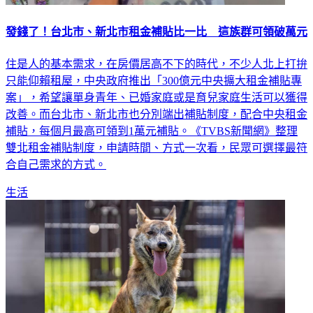
發錢了！台北市、新北市租金補貼比一比 這族群可領破萬元
住是人的基本需求，在房價居高不下的時代，不少人北上打拚
只能仰賴租屋，中央政府推出「300億元中央擴大租金補貼專
案」，希望讓單身青年、已婚家庭或是育兒家庭生活可以獲得
改善。而台北市、新北市也分別端出補貼制度，配合中央租金
補貼，每個月最高可領到1萬元補貼。《TVBS新聞網》整理
雙北租金補貼制度，申請時間、方式一次看，民眾可選擇最符
合自己需求的方式。
生活