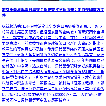
發芽馬鈴薯謠言對岸來？郭正亮打臉賴清德：出自美國官方文
件
總統賴清德1日在雲林活動上針對進口馬鈴薯議題表示，近期
相關說法讓農民緊張，但經國安團隊查察後，發現源頭來自境
外，「謠言製造中心是從對岸（指中國）來的」，呼籲各界不
要刻意放大。前立委郭正亮在政論節目《新聞大白話》指出，
賴清德的幕僚實在不及格，發芽馬鈴薯爭議的源頭來自美國官
方文件，這跟大陸有何關係？賴清德亂扯境外製造謠言。郭正
亮在節目上提到，美國貿易代表署公布的《2026年各國貿易評
估報告》中寫明，過去台灣進口馬鈴薯發現發芽或腐敗得整批
退運，對出口商造成龐大運輸成本，美國要求調整制度，「新
聞是從這裡來的」，所以才會有立委在國會質詢，才有後來行
政院長卓榮泰表示會一顆顆檢查，被封為「逐顆工程師」。郭
正亮表示，按照台灣每年要進口約16萬噸馬鈴薯，其中美國佔
比42%，若以每顆馬鈴薯約150到200公克計算，大約會有4億
顆美國進口馬鈴薯等著卓榮泰逐顆檢查。
政治