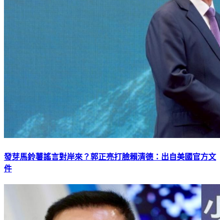
發芽馬鈴薯謠言對岸來？郭正亮打臉賴清德：出自美國官方文
件