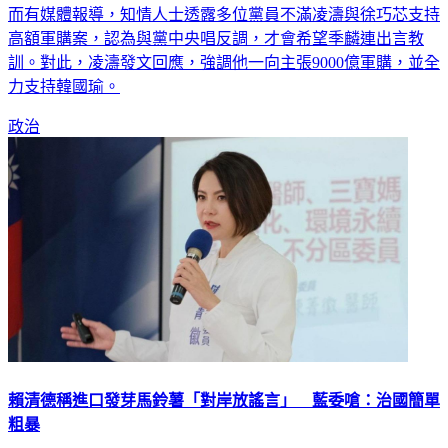
高額軍購案，認為與黨中央唱反調，才會希望季麟連出言教
訓。對此，凌濤發文回應，強調他一向主張9000億軍購，並全
力支持韓國瑜。
政治
賴清德稱進口發芽馬鈴薯「對岸放謠言」 藍委嗆：治國簡單
粗暴
總統賴清德1日在雲林活動上針對進口馬鈴薯議題表示，將會