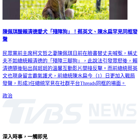
陳佩琪酸賴清德愛犬「殘障狗」！蔡英文、陳水扁罕見同框發
聲
民眾黨前主席柯文哲之妻陳佩琪日前在臉書替丈夫喊冤，稱丈
夫不如總統賴清德的「殘障三腳狗」，此說法引發眾怒後，賴
清德隨後貼出與斑斑的溫馨互動影片間接反擊。而前總統蔡英
文也現身留言霸氣護犬，前總統陳水扁今（1）日更加入戰局
發聲，形成3任總統罕見在社群平台Threads同框的場面。
政治
深入時事，一觸即見