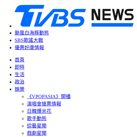
颱風白海豚動態
SBS歌謠大戰
優惠好康情報
首頁
即時
生活
政治
娛樂
《VPOPASIA》開播
演唱會搶票情報
日韓爆米花
歌手動態
綜藝星聞
戲劇星聞