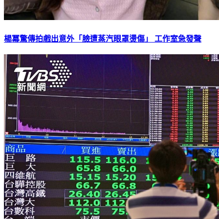
楊冪驚傳拍戲出意外「臉遭蒸汽眼罩燙傷」 工作室急發聲