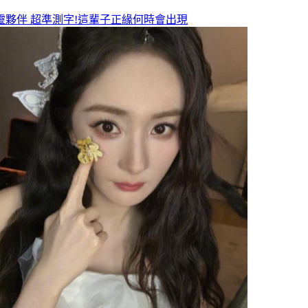
靈夥伴
超準測字!這輩子正緣何時會出現