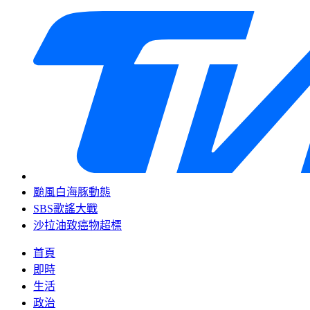
颱風白海豚動態
SBS歌謠大戰
沙拉油致癌物超標
首頁
即時
生活
政治