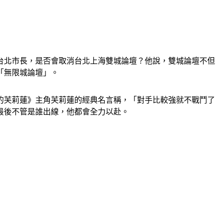
上台北市長，是否會取消台北上海雙城論壇？他說，雙城論壇不但
「無限城論壇」。
的芙莉蓮》主角芙莉蓮的經典名言稱，「對手比較強就不戰鬥了
最後不管是誰出線，他都會全力以赴。