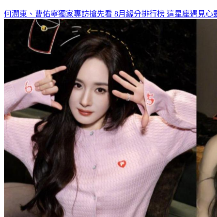
何潤東、曹佑寧獨家專訪搶先看
8月緣分排行榜 這星座遇見心