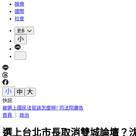
娛樂
國際
社會
更多
快訊
被選上國民法官該怎麼辦? 司法院廣告
首頁
｜
政治
選上台北市長取消雙城論壇？