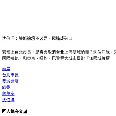
沈伯洋：雙城論壇不必要、還造成破口
若當上台北市長，是否會取消台北上海雙城論壇？沈伯洋說，
國際接軌，和東京、紐約、巴黎等大城市舉辦「無限城論壇」
兩岸
台北市長
雙城論壇
綠委
蔣萬安
沈伯洋
◤人氣夯文◢