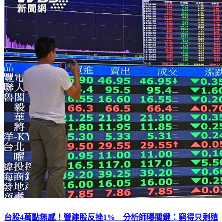
台股4萬點無感！營建股反挫1% 分析師曝關鍵：窮得只剩殖