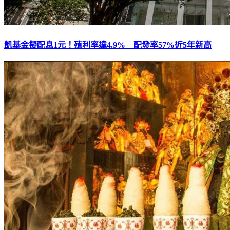
凱基金擬配息1元！殖利率達4.9% 配發率57%近5年新高