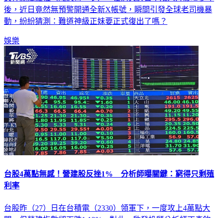
女神瀧澤蘿拉（滝沢ローラ），在消失於日本成人片影壇多年
後，近日竟然無預警開通全新X帳號，瞬間引發全球老司機暴
動，紛紛猜測：難道神級正妹要正式復出了嗎？
娛樂
台股4萬點無感！營建股反挫1% 分析師曝關鍵：窮得只剩殖
利率
台股昨（27）日在台積電（2330）領軍下，一度攻上4萬點大