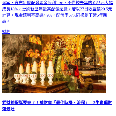
派案，宣布每股配發現金股利1 元，不僅較去年的 0.85元大幅
成長18%，更刷新歷年最高配發紀錄。若以27日收盤價20.5元
計算，現金殖利率高達4.9%，配發率57%同樣創下近5年新
高。
財經
武財神聖誕要來了！補財庫「最佳時機、流程」 2生肖偏財
運最旺