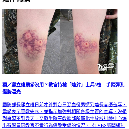
延伸閱讀
獨／顧立雄震怒沒用？教官持槍「連射」士兵8槍 手臂彈孔
傷勢曝光
國防部長顧立雄日前才針對台日混血役男遭到連長言語羞辱，
震怒表示管教失序，並指示加強對相關各級主管的宣導，沒想
到事隔不到幾天，又發生陸軍教準部所屬化生放核訓練中心爆
出有學員因教官不當行為導致受傷的情況，《TVBS新聞網》