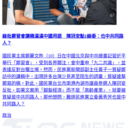
綠批鄭習會講稿滿滿中國用語 陳冠安點1綠委：也中共同路
人？
國民黨主席鄭麗文昨（10）日在中國北京與中共總書記習近平
舉行「鄭習會」，受到各界關注，會中重申「九二共識」，並
表達反對台獨立場。然而，民進黨新聞部副主任黃子一質疑鄭
訪中的講稿中，出現許多台灣少見甚至陌生的詞彙，質疑誰幫
鄭寫的稿。對此，國民黨台北市南港內湖市議員參選人陳冠安
反批，如果文案用「銀髮經濟」而不是「高齡產業」，就要被
質疑是中共同路人，那他想問，難道民進黨立委黃秀芳也是中
共同路人？
政治