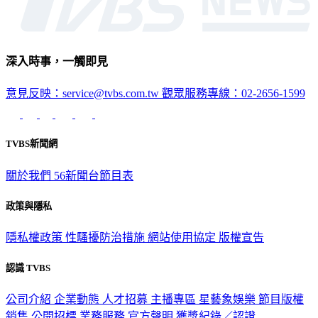
深入時事，一觸即見
意見反映：service@tvbs.com.tw
觀眾服務專線：02-2656-1599
TVBS新聞網
關於我們
56新聞台節目表
政策與隱私
隱私權政策
性騷擾防治措施
網站使用協定
版權宣告
認識 TVBS
公司介紹
企業動態
人才招募
主播專區
星藝象娛樂
節目版權
銷售
公開招標
業務服務
官方聲明
獲獎紀錄／認證