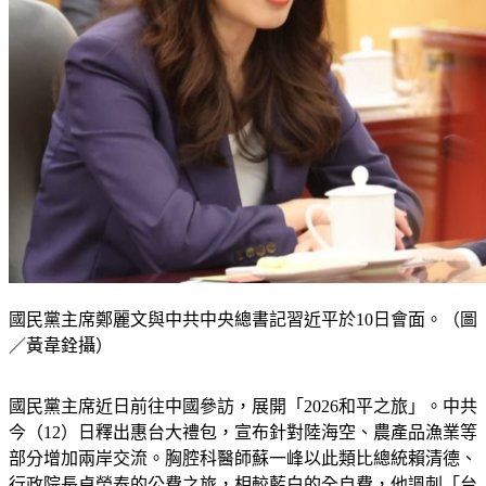
國民黨主席鄭麗文與中共中央總書記習近平於10日會面。（圖
／黃韋銓攝）
國民黨主席近日前往中國參訪，展開「2026和平之旅」。中共
今（12）日釋出惠台大禮包，宣布針對陸海空、農產品漁業等
部分增加兩岸交流。胸腔科醫師蘇一峰以此類比總統賴清德、
行政院長卓榮泰的公費之旅，相較藍白的全自費，他諷刺「台