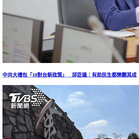
中共大禮包「10對台新政策」 邱臣遠：有助民生都樂觀其成