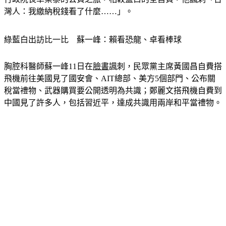
灣人：我繳納稅錢看了什麼……」。
綠藍白出訪比一比　蘇一峰：賴看恐龍、卓看棒球
胸腔科醫師蘇一峰11日在
臉書
諷刺，民眾黨主席黃國昌自費搭
飛機前往美國見了國安會、AIT總部、美方5個部門、公布關
稅當禮物、武器購買要公開透明為共識；鄭麗文搭飛機自費到
中國見了許多人，包括習近平，達成共識用兩岸和平當禮物。