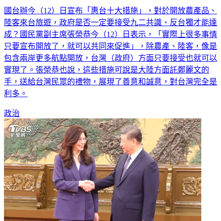
國台辦今（12）日宣布「惠台十大措施」，對於開放農產品、
陸客來台旅遊，政府是否一定要接受九二共識、反台獨才能達
成？國民黨副主席張榮恭今（12）日表示，「實際上很多事情
只要宣布開放了，就可以共同來促進」，除農產、陸客，像是
包含兩岸更多航點開放，台灣（政府）方面只要接受也就可以
實現了。張榮恭也說，這些措施可說是大陸方面託鄭麗文的
手，送給台灣民眾的禮物，展現了善意和誠意，對台灣完全是
利多。
政治