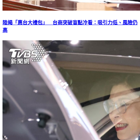
陸揭「惠台大禮包」 台商突破盲點冷看：吸引力低、風險仍
高