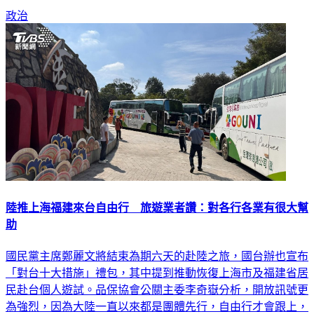
政治
陸推上海福建來台自由行 旅遊業者讚：對各行各業有很大幫
助
國民黨主席鄭麗文將結束為期六天的赴陸之旅，國台辦也宣布
「對台十大措施」禮包，其中提到推動恢復上海市及福建省居
民赴台個人遊試。品保協會公關主委李奇嶽分析，開放訊號更
為強烈，因為大陸一直以來都是團體先行，自由行才會跟上，