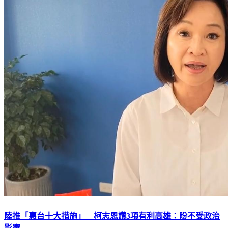
陸推「惠台十大措施」 柯志恩讚3項有利高雄：盼不受政治