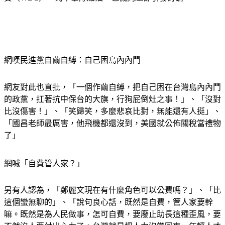
網嘆民進黨自繭自縛：自己困島內內鬥
網友對此也直批，「一個作繭自縛，把自己困在台灣島內內鬥
的政黨，扛著抗中保台的大旗，行狗屁倒灶之事！」、「沒對
比沒傷害！」、「笑歸笑，多麼悲哀比對，無能還有人挺」、
「國昌老師最厲害，他飛機都還沒到，美國就公佈關稅當禮物
了」
網喊「自費管人家？」
另有人認為，「鄭麗文現在有什麼角色可以公費嗎？」、「比
這個蠻無聊的」、「說句良心話，既然是自費，管人家要幹
嘛。既然是為人民做事，怎可自費，要廢止助長這種歪風，要