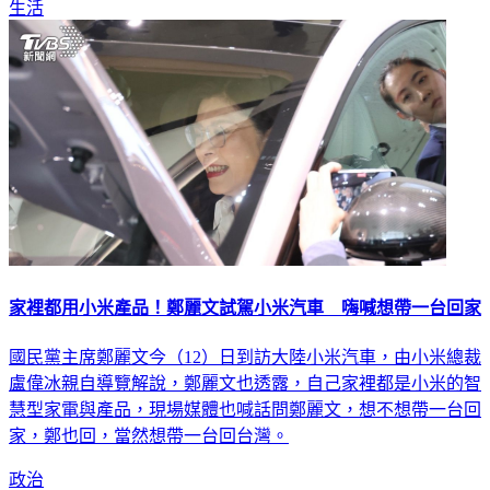
生活
家裡都用小米產品！鄭麗文試駕小米汽車 嗨喊想帶一台回家
國民黨主席鄭麗文今（12）日到訪大陸小米汽車，由小米總裁
盧偉冰親自導覽解說，鄭麗文也透露，自己家裡都是小米的智
慧型家電與產品，現場媒體也喊話問鄭麗文，想不想帶一台回
家，鄭也回，當然想帶一台回台灣。
政治