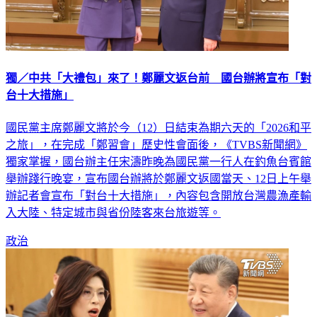
獨／中共「大禮包」來了！鄭麗文返台前 國台辦將宣布「對
台十大措施」
國民黨主席鄭麗文將於今（12）日結束為期六天的「2026和平
之旅」，在完成「鄭習會」歷史性會面後，《TVBS新聞網》
獨家掌握，國台辦主任宋濤昨晚為國民黨一行人在釣魚台賓館
舉辦踐行晚宴，宣布國台辦將於鄭麗文返國當天、12日上午舉
辦記者會宣布「對台十大措施」，內容包含開放台灣農漁產輸
入大陸、特定城市與省份陸客來台旅遊等。
政治