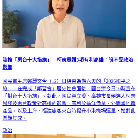
陸推「惠台十大措施」 柯志恩讚3項有利高雄：盼不受政治
影響
國民黨主席鄭麗文今（12）日結束為期六天的「2026和平之
旅」，在完成「鄭習會」歷史性會面後，國台辦今日10時宣布
「對台十大措施」。對此，國民黨立委、高雄市長候選人柯志
恩談及惠台政策對高雄的影響，有利於遠洋漁業、外銷當地農
產品，以及上海、福建旅客來台時提升小港機場運量，她對此
樂觀其成。
政治