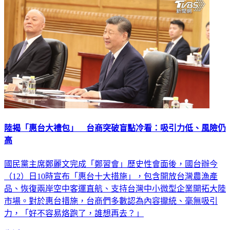
陸揭「惠台大禮包」 台商突破盲點冷看：吸引力低、風險仍
高
國民黨主席鄭麗文完成「鄭習會」歷史性會面後，國台辦今
（12）日10時宣布「惠台十大措施」，包含開放台灣農漁產
品、恢復兩岸空中客運直航、支持台灣中小微型企業開拓大陸
市場。對於惠台措施，台商們多數認為內容攏統、毫無吸引
力，「好不容易烙跑了，誰想再去？」