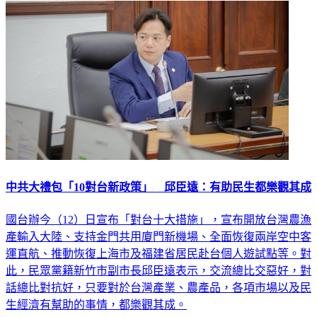
中共大禮包「10對台新政策」 邱臣遠：有助民生都樂觀其成
國台辦今（12）日宣布「對台十大措施」，宣布開放台灣農漁
產輸入大陸、支持金門共用廈門新機場、全面恢復兩岸空中客
運直航、推動恢復上海市及福建省居民赴台個人遊試點等。對
此，民眾黨籍新竹市副市長邱臣遠表示，交流總比交惡好，對
話總比對抗好，只要對於台灣產業、農產品，各項市場以及民
生經濟有幫助的事情，都樂觀其成。