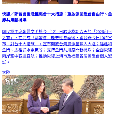
快訊／鄭習會後陸推惠台十大措施：重啟滬閩赴台自由行、金
廈共用新機場
國民黨主席鄭麗文將於今（12）日結束為期六天的「2026和平
之旅」，在完成「鄭習會」歷史性會面後，國台辦今日10時宣
布「對台十大措施」，宣布開放台灣農漁產輸入大陸；福建和
金門、馬祖通水電氣等；支持金門共用廈門新機場；全面恢復
兩岸空中客運直航；推動恢復上海市及福建省居民赴台個人遊
試。
大陸