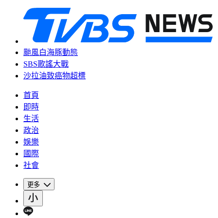
颱風白海豚動態
SBS歌謠大戰
沙拉油致癌物超標
首頁
即時
生活
政治
娛樂
國際
社會
更多