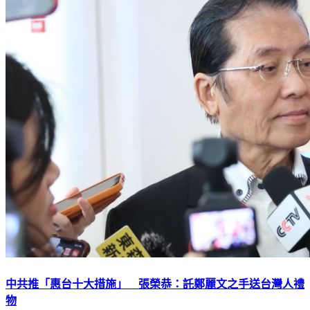
中共推「惠台十大措施」 張榮恭：託鄭麗文之手送台灣人禮
物