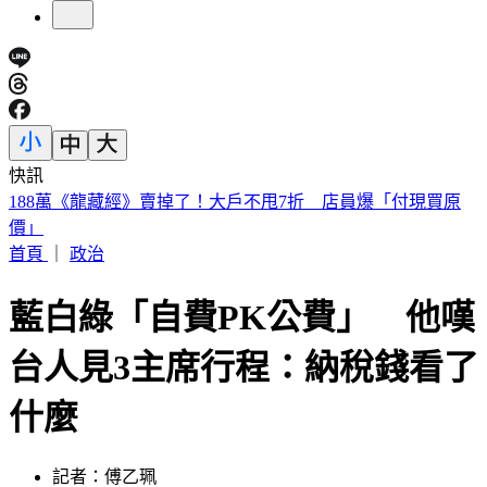
快訊
遠見天下創辦人高希均90歲辭世！「長壽5秘訣」曝 醫生也
認同
首頁
｜
政治
藍白綠「自費PK公費」 他嘆
台人見3主席行程：納稅錢看了
什麼
記者：傅乙珮