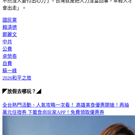
不然沒人要付出心力了。台灣就是把人力沒當回事，年輕人才
會出走」。
國民黨
賴清德
鄭麗文
中共
公費
卓榮泰
自費
蘇一峰
2026和平之旅
◤放假去哪玩？◢
全台熱門活動、人氣攻略一次看！
高雄美食優惠開搶！再抽
萬元住宿券
下載食尚玩家APP！免費領取優惠券