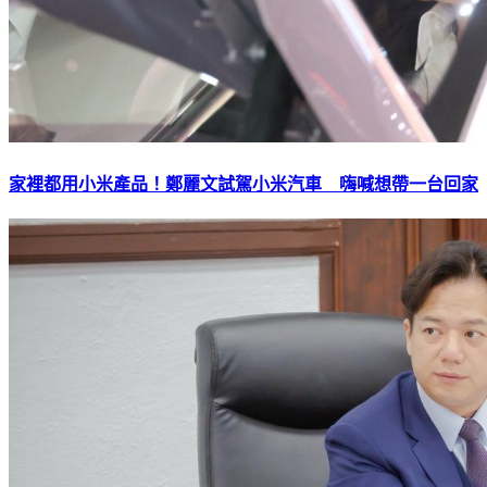
家裡都用小米產品！鄭麗文試駕小米汽車 嗨喊想帶一台回家