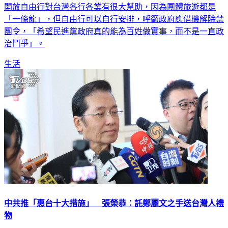
開放自由行對台灣各行各業有很大幫助，因為團體旅遊都是
「一條龍」，但自由行可以自行安排，呼籲政府應借機解除禁
團令，「希望民進黨政府真的能為百姓做實事，而不是一直政
治鬥爭」。
生活
中共推「惠台十大措施」 張榮恭：託鄭麗文之手送台灣人禮
物