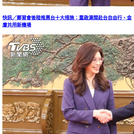
快訊／鄭習會後陸推惠台十大措施：重啟滬閩赴台自由行、金
廈共用新機場