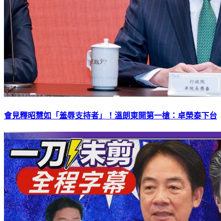
會見釋昭慧如「羞辱支持者」！溫朗東開第一槍：卓榮泰下台