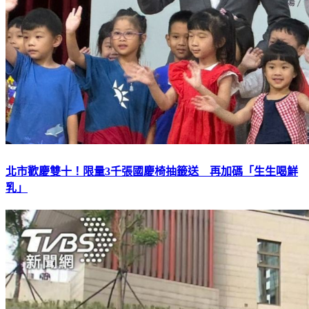
北市歡慶雙十！限量3千張國慶椅抽籤送 再加碼「生生喝鮮
乳」