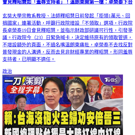
會見釋昭慧如「羞辱支持者」！溫朗東開第一槍：卓榮泰下台
玄奘大學宗教系教授、法師釋昭慧日前發起「拒領1萬元、回
捐國家」連署活動，呼籲行政院增設「不領取」選項，行政院
長卓榮泰19日會見釋昭慧，並指示財政部研議可行性，引發爭
議。行政院今（23）日緊急喊卡，決定維持原有的領取管道，
不增設額外的頁面，不過名嘴溫朗東痛批，卓榮泰不去找反對
普發現金的人溝通，反而去見非財經專業的釋昭慧，形同羞辱
支持者，已明顯不適任。
政治