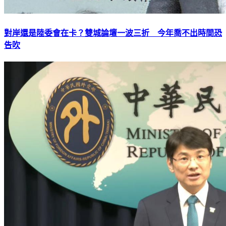
對岸還是陸委會在卡？雙城論壇一波三折 今年喬不出時間恐
告吹