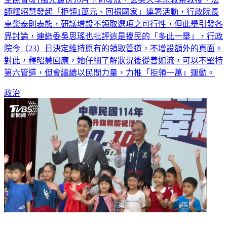
師釋昭慧發起「拒領1萬元、回捐國家」連署活動，行政院長
卓榮泰則表態，研議增設不領取選項之可行性，但此舉引發各
界討論，連綠委吳思瑤也批評這是擾民的「多此一舉」，行政
院今（23）日決定維持原有的領取管道，不增設額外的頁面。
對此，釋昭慧回應，她仔細了解狀況後從善如流，可以不堅持
第六管道，但會繼續以民間力量，力推「拒領一萬」運動。
政治