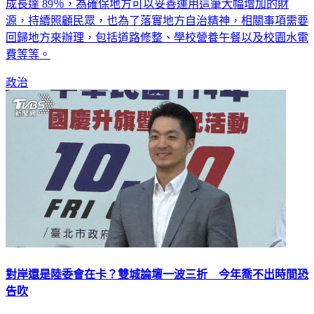
成長達 89％，為確保地方可以妥善運用這筆大幅增加的財
源，持續照顧民眾，也為了落實地方自治精神，相關事項需要
回歸地方來辦理，包括道路修整、學校營養午餐以及校園水電
費等等。
政治
對岸還是陸委會在卡？雙城論壇一波三折 今年喬不出時間恐
告吹