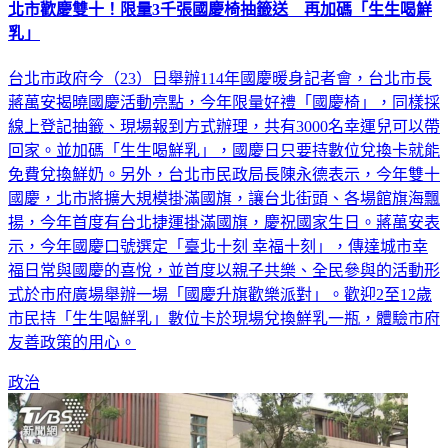
北市歡慶雙十！限量3千張國慶椅抽籤送 再加碼「生生喝鮮
乳」
台北市政府今（23）日舉辦114年國慶暖身記者會，台北市長
蔣萬安揭曉國慶活動亮點，今年限量好禮「國慶椅」，同樣採
線上登記抽籤、現場報到方式辦理，共有3000名幸運兒可以帶
回家。並加碼「生生喝鮮乳」，國慶日只要持數位兌換卡就能
免費兌換鮮奶。另外，台北市民政局長陳永德表示，今年雙十
國慶，北市將擴大規模掛滿國旗，讓台北街頭、各場館旗海飄
揚，今年首度有台北捷運掛滿國旗，慶祝國家生日。蔣萬安表
示，今年國慶口號選定「臺北十刻 幸福十刻」，傳達城市幸
福日常與國慶的喜悅，並首度以親子共樂、全民參與的活動形
式於市府廣場舉辦一場「國慶升旗歡樂派對」。歡迎2至12歲
市民持「生生喝鮮乳」數位卡於現場兌換鮮乳一瓶，體驗市府
友善政策的用心。
政治