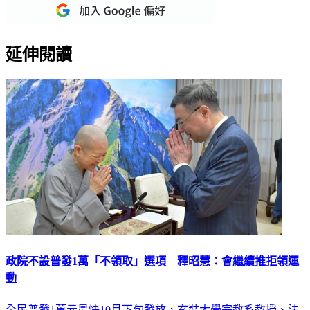
延伸閱讀
政院不設普發1萬「不領取」選項 釋昭慧：會繼續推拒領運
動
全民普發1萬元最快10月下旬發放，玄奘大學宗教系教授、法