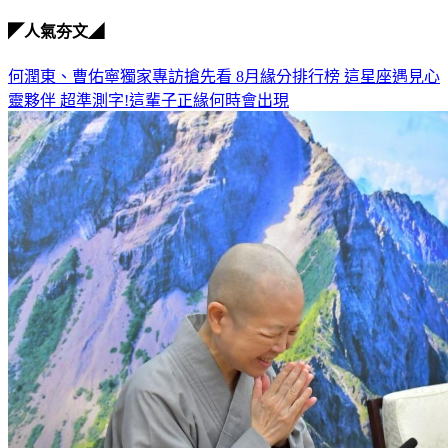
◤人氣夯文◢
何潤東、曹佑寧獨家專訪搶先看
8月緣分排行榜 這星座遇見心
靈夥伴
超準測字!這輩子正緣何時會出現