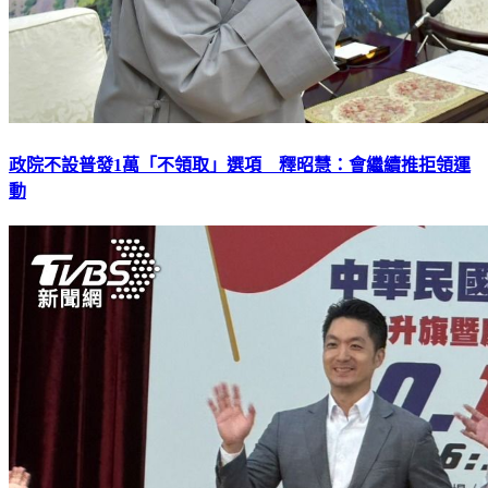
政院不設普發1萬「不領取」選項 釋昭慧：會繼續推拒領運
動