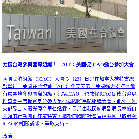
力挺台灣參與國際組織！ AIT：美國促ICAO邀台參加大會
國際民航組織（ICAO）大會今（23）日起在加拿大蒙特婁總
部舉行，美國在台協會（AIT）今天表示，美國強力支持台灣
有意義地參與國際組織，包括ICAO；也敦促ICAO促成台灣以
理事會主席貴賓身分參與第42屆國際民航組織大會。此外，外
交部發言人蕭光偉今早也透露，目前由我民航局副局長林俊良
率領的行動團正在蒙特婁，積極向國際社會宣達我國爭取參與
ICAO的相關訴求，爭取支持。
政治