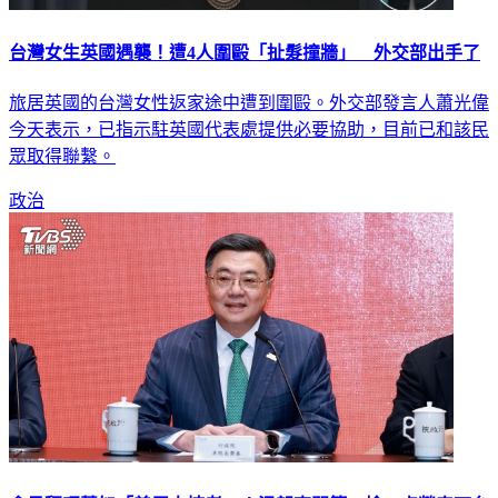
台灣女生英國遇襲！遭4人圍毆「扯髮撞牆」 外交部出手了
旅居英國的台灣女性返家途中遭到圍毆。外交部發言人蕭光偉
今天表示，已指示駐英國代表處提供必要協助，目前已和該民
眾取得聯繫。
政治