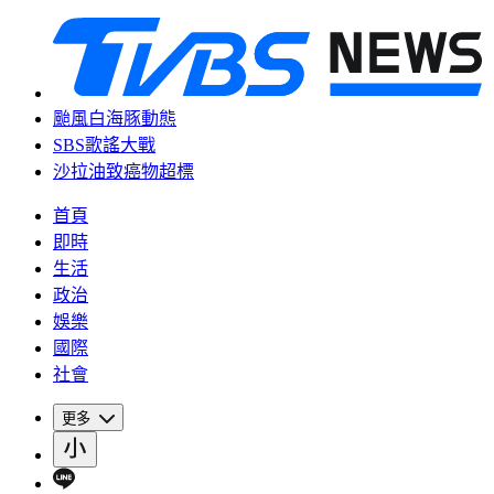
颱風白海豚動態
SBS歌謠大戰
沙拉油致癌物超標
首頁
即時
生活
政治
娛樂
國際
社會
更多