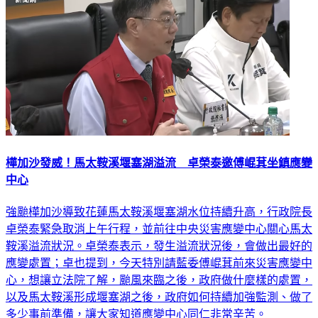
樺加沙發威！馬太鞍溪堰塞湖溢流 卓榮泰邀傅崐萁坐鎮應變
中心
強颱樺加沙導致花蓮馬太鞍溪堰塞湖水位持續升高，行政院長
卓榮泰緊急取消上午行程，並前往中央災害應變中心關心馬太
鞍溪溢流狀況。卓榮泰表示，發生溢流狀況後，會做出最好的
應變處置；卓也提到，今天特別請藍委傅崐萁前來災害應變中
心，想讓立法院了解，颱風來臨之後，政府做什麼樣的處置，
以及馬太鞍溪形成堰塞湖之後，政府如何持續加強監測、做了
多少事前準備，讓大家知道應變中心同仁非常辛苦。