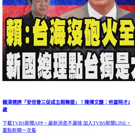
賴清德誇「安倍晉三促成五眼聯盟」！陳揮文酸：他當時才2
歲
下載TVBS新聞APP，最新消息不漏接
加入TVBS新聞LINE，
重點新聞一次看