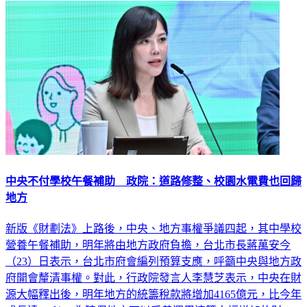
中央不付學校午餐補助 政院：道路修整、校園水電費也回歸
地方
新版《財劃法》上路後，中央、地方事權爭議四起，其中學校
營養午餐補助，明年將由地方政府負擔，台北市長蔣萬安今
（23）日表示，台北市府會編列預算支應，呼籲中央與地方政
府開會釐清事權。對此，行政院發言人李慧芝表示，中央在財
源大幅釋出後，明年地方的統籌稅款將增加4165億元，比今年