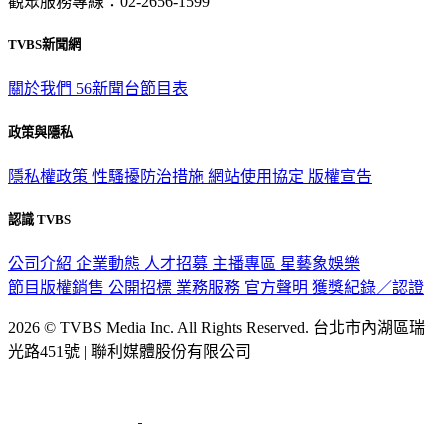
觀眾服務專線：02-2656-1599
TVBS新聞網
關於我們
56新聞台節目表
政策與隱私
隱私權政策
性騷擾防治措施
網站使用協定
版權宣告
認識 TVBS
公司介紹
企業動態
人才招募
主播專區
星藝象娛樂
節目版權銷售
公開招標
業務服務
官方聲明
獲獎紀錄／認證
2026 © TVBS Media Inc. All Rights Reserved. 台北市內湖區瑞
光路451號 | 聯利媒體股份有限公司