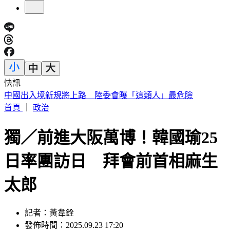
快訊
《花蓮好FUN》YOYO家族互動秀 每週六日花蓮鯉魚潭演出
首頁
｜
政治
獨／前進大阪萬博！韓國瑜25
日率團訪日 拜會前首相麻生
太郎
記者：黃韋銓
發佈時間：2025.09.23 17:20