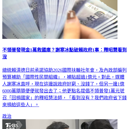
不領普發現金1萬救國庫？謝寒冰點破賴政府1事：釋昭慧看到
沒
總統賴清德日前承諾協助2026國際扶輪社年會，及內政部編列
預算補助「國際性民間組織」，補貼超過1億元。對此，媒體
人謝寒冰直呼，現在這邊說政府好窮、沒錢了，但另一邊1億
6000萬隨隨便便就發出去了；他更點名提倡不領普發1萬元號
召「回捐國家」的釋昭慧法師，「看到沒有？我們政府省下錢
來捐給這些人」。
政治