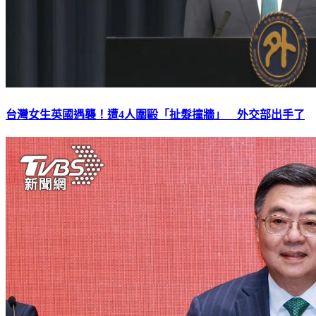
台灣女生英國遇襲！遭4人圍毆「扯髮撞牆」 外交部出手了