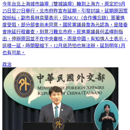
今年台北上海城市論壇（雙城論壇）輪到上海方，原定於9月
25日至27日舉行，北市府昨宣布延期，引發討論。延期原因眾
說紛紜，副市長林奕華表示，因MOU（合作備忘錄）簽署進
度受阻，部分部會尚未同意。國民黨議員詹為元認為，是陸委
會拖延行程審查，刻意刁難北市府。民進黨議員何孟樺則指
出，停辦原因並不在中央審核，而是中國。有知情人士表示，
這樣一延，時間壓縮下，12月底恐怕也無法辦，延到明年1月
也有可能。
政治