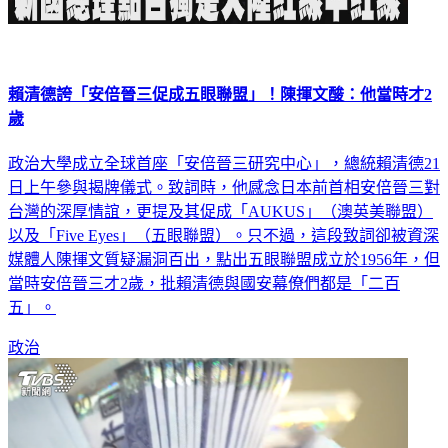
賴清德誇「安倍晉三促成五眼聯盟」！陳揮文酸：他當時才2
歲
政治大學成立全球首座「安倍晉三研究中心」，總統賴清德21
日上午參與揭牌儀式。致詞時，他感念日本前首相安倍晉三對
台灣的深厚情誼，更提及其促成「AUKUS」（澳英美聯盟）
以及「Five Eyes」（五眼聯盟）。只不過，這段致詞卻被資深
媒體人陳揮文質疑漏洞百出，點出五眼聯盟成立於1956年，但
當時安倍晉三才2歲，批賴清德與國安幕僚們都是「二百
五」。
政治