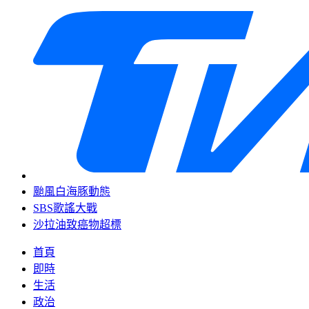
颱風白海豚動態
SBS歌謠大戰
沙拉油致癌物超標
首頁
即時
生活
政治