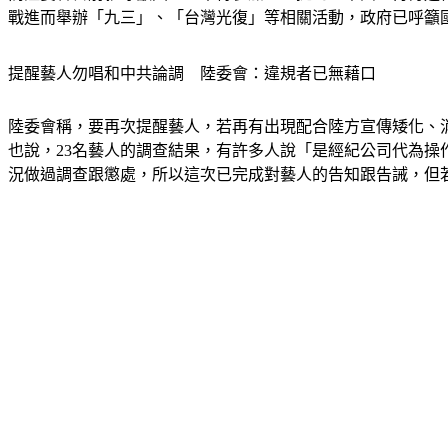
戰進而舉辦「九三」、「台灣光復」等相關活動，政府已呼籲
提醒藝人勿唱和中共論調　陸委會：違規者已無藉口
陸委會稱，要再次提醒藝人，若再有出現配合陸方宣傳矮化、
也說，23名藝人的調查結果，有許多人說「是經紀公司代為
況做過調查跟懲處，所以這次已完成對藝人的告知跟告誡，但