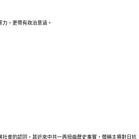
軍力，更帶有政治意涵。
灣社會的認同，其近來中共一再扭曲歷史事實，僭稱主導對日抗