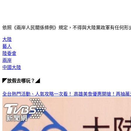
依照《兩岸人民關係條例》規定，不得與大陸黨政軍有任何形式
大陸
藝人
陸委會
兩岸
中國大陸
◤放假去哪玩？◢
全台熱門活動、人氣攻略一次看！
高雄美食優惠開搶！再抽萬