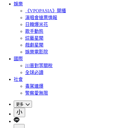
娛樂
《VPOPASIA》開播
演唱會搶票情報
日韓爆米花
歌手動態
綜藝星聞
戲劇星聞
娛樂電影院
國際
川普對等關稅
全球必讀
社會
毒駕連爆
警察愛無限
更多