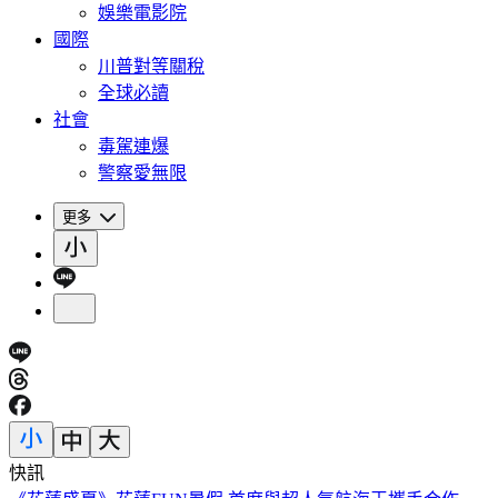
娛樂電影院
國際
川普對等關稅
全球必讀
社會
毒駕連爆
警察愛無限
更多
快訊