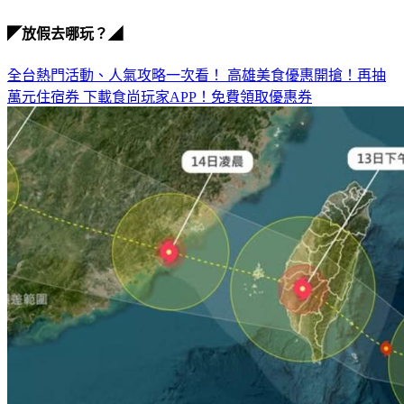
◤放假去哪玩？◢
全台熱門活動、人氣攻略一次看！
高雄美食優惠開搶！再抽
萬元住宿券
下載食尚玩家APP！免費領取優惠券