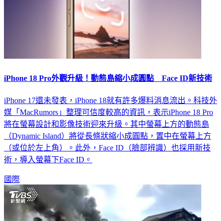
iPhone 18 Pro外觀升級！動態島縮小成圓點 Face ID新技術
iPhone 17還未發表，iPhone 18就有許多爆料消息流出。科技外
媒「MacRumors」整理可信度較高的資訊，表示iPhone 18 Pro
將在螢幕設計和影像技術迎來升級。其中螢幕上方的動態島
（Dynamic Island）將從長條狀縮小成圓點，置中在螢幕上方
（或位於左上角）。此外，Face ID（臉部辨識）也採用新技
術，導入螢幕下Face ID。
國際