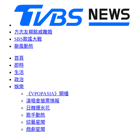
方志友楊銘威離婚
SBS歌謠大戰
颱風動態
首頁
即時
生活
政治
娛樂
《VPOPASIA》開播
演唱會搶票情報
日韓爆米花
歌手動態
綜藝星聞
戲劇星聞