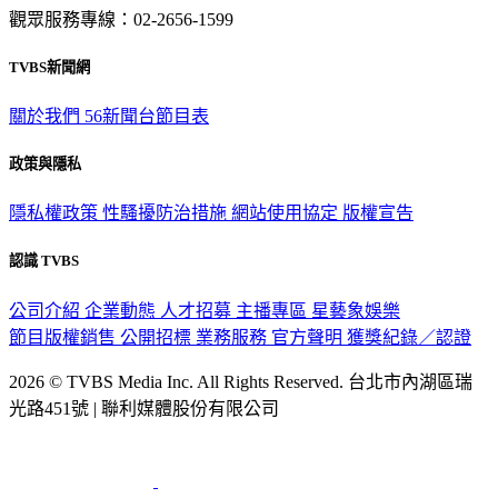
觀眾服務專線：02-2656-1599
TVBS新聞網
關於我們
56新聞台節目表
政策與隱私
隱私權政策
性騷擾防治措施
網站使用協定
版權宣告
認識 TVBS
公司介紹
企業動態
人才招募
主播專區
星藝象娛樂
節目版權銷售
公開招標
業務服務
官方聲明
獲獎紀錄／認證
2026 © TVBS Media Inc. All Rights Reserved. 台北市內湖區瑞
光路451號 | 聯利媒體股份有限公司