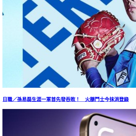
日職／孫易磊生涯一軍首先發吞敗！ 火腿鬥士今抹消登錄