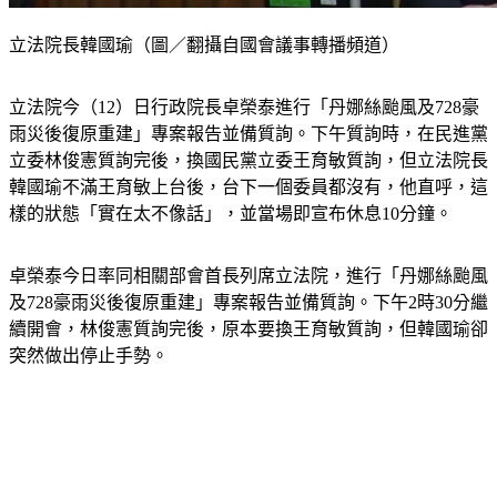
立法院長韓國瑜（圖／翻攝自國會議事轉播頻道）
立法院今（12）日行政院長卓榮泰進行「丹娜絲颱風及728豪
雨災後復原重建」專案報告並備質詢。下午質詢時，在民進黨
立委林俊憲質詢完後，換國民黨立委王育敏質詢，但立法院長
韓國瑜不滿王育敏上台後，台下一個委員都沒有，他直呼，這
樣的狀態「實在太不像話」，並當場即宣布休息10分鐘。
卓榮泰今日率同相關部會首長列席立法院，進行「丹娜絲颱風
及728豪雨災後復原重建」專案報告並備質詢。下午2時30分繼
續開會，林俊憲質詢完後，原本要換王育敏質詢，但韓國瑜卻
突然做出停止手勢。