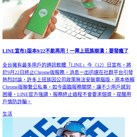
LINE宣布1版本9/22不能再用！一票上班族崩潰：要發瘋了
全台擁有最多用戶的通訊軟體「LINE」今（12）日宣布，將
於9月22日終止Chrome版服務，消息一出迅速在社群平台引發
熱烈討論，許多上班族因公司政策無法安裝電腦版，原本依賴
Chrome版聯繫公私事，如今面臨服務關閉，讓不少用戶感到
困擾，LINE官方強調，服務終止過程不會要求個資，提醒用
戶慎防詐騙。
生活