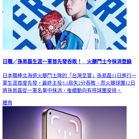
日職／孫易磊生涯一軍首先發吞敗！ 火腿鬥士今抹消登錄
日本職棒北海道火腿鬥士隊的「台灣至寶」孫易磊11日進行一
軍生涯首度先發，最終主投3.1局失2分吞敗，而火腿球團12日
將孫易磊從一軍名單中抹消，後續動向有待球團安排。
體育