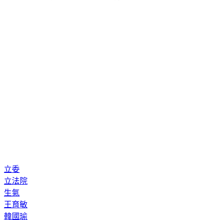
立委
立法院
生氣
王育敏
韓國瑜