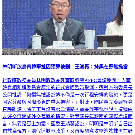
林明昕放鳥南韓牽扯因預算被刪 王鴻薇：抹黑在野無擔當
行政院政務委員林明昕政委赴南韓參與APEC會議期間，與南
韓真相和解委員會原定的正式會晤臨時取消，遭對方的委員長
公開批評「傲慢無禮認為這不僅是一次行程安排的疏忽，更是
國家尊嚴與國際形象的重大損害。」對此，國民黨立委羅智強
直呼離譜，除了下台沒有第二條路。藍委許宇甄也說，這種由
友好交流變成外交羞辱的情況，對我國長年艱困的國際處境而
言，無異是雪上加霜。藍委王鴻薇認為，明明是林明昕自己出
包放鳥韓方，還假道歉真政爭，又再度惡意攻擊造謠抹黑在野