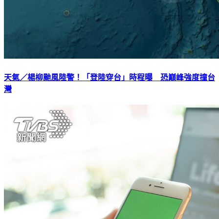
天氣／楊柳颱風陸警！「登陸穿台」時程曝 恐巔峰強度撞台
灣