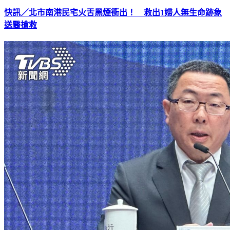
快訊／北市南港民宅火舌黑煙衝出！ 救出1婦人無生命跡象
送醫搶救