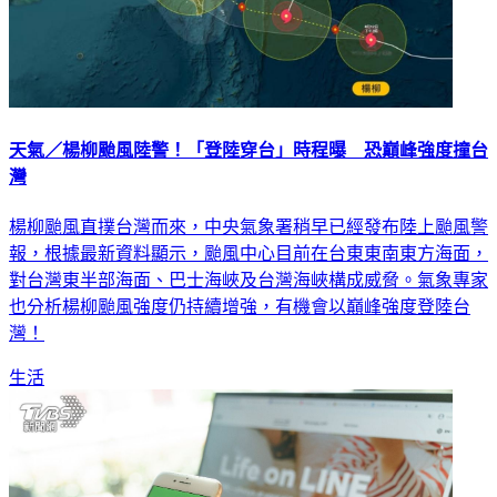
天氣／楊柳颱風陸警！「登陸穿台」時程曝 恐巔峰強度撞台
灣
楊柳颱風直撲台灣而來，中央氣象署稍早已經發布陸上颱風警
報，根據最新資料顯示，颱風中心目前在台東東南東方海面，
對台灣東半部海面、巴士海峽及台灣海峽構成威脅。氣象專家
也分析楊柳颱風強度仍持續增強，有機會以巔峰強度登陸台
灣！
生活