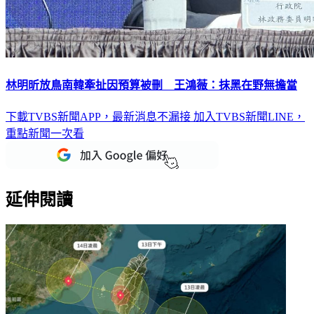
林明昕放鳥南韓牽扯因預算被刪 王鴻薇：抹黑在野無擔當
下載TVBS新聞APP，最新消息不漏接
加入TVBS新聞LINE，
重點新聞一次看
延伸閱讀