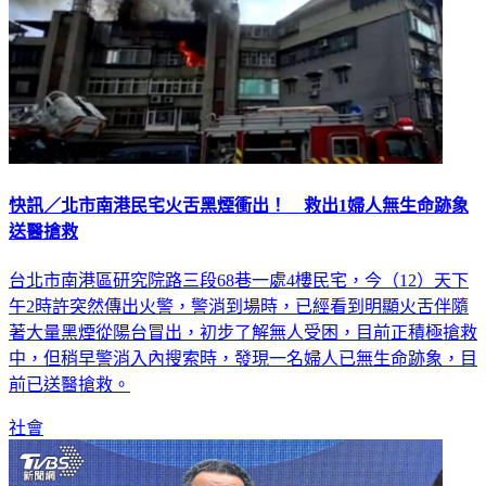
快訊／北市南港民宅火舌黑煙衝出！ 救出1婦人無生命跡象
送醫搶救
台北市南港區研究院路三段68巷一處4樓民宅，今（12）天下
午2時許突然傳出火警，警消到場時，已經看到明顯火舌伴隨
著大量黑煙從陽台冒出，初步了解無人受困，目前正積極搶救
中，但稍早警消入內搜索時，發現一名婦人已無生命跡象，目
前已送醫搶救。
社會