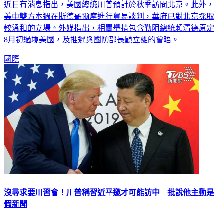
美中雙方本週在斯德哥爾摩進行貿易談判，華府已對北京採取
較溫和的立場。外媒指出，相關舉措包含勸阻總統賴清德原定
8月初過境美國，及推遲與國防部長顧立雄的會晤。
國際
沒尋求要川習會！川普稱習近平邀才可能訪中 批說他主動是
假新聞
美國總統川普表示，他並未尋求與中國領導人習近平舉行高峰