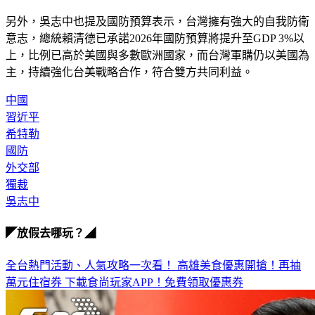
另外，吳志中也提及國防預算表示，台灣擁有強大的自我防衛
意志，總統賴清德已承諾2026年國防預算將提升至GDP 3%以
上，比例已高於美國與多數歐洲國家，而台灣軍購仍以美國為
主，持續強化台美戰略合作，符合雙方共同利益。
中國
習近平
希特勒
國防
外交部
獨裁
吳志中
◤放假去哪玩？◢
全台熱門活動、人氣攻略一次看！
高雄美食優惠開搶！再抽
萬元住宿券
下載食尚玩家APP！免費領取優惠券