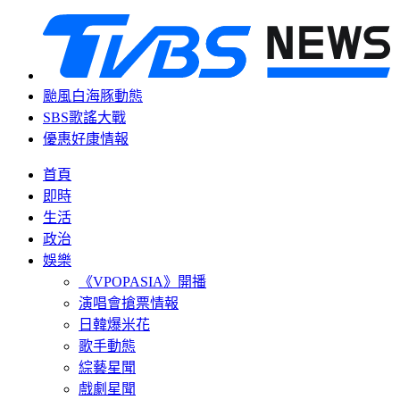
颱風白海豚動態
SBS歌謠大戰
優惠好康情報
首頁
即時
生活
政治
娛樂
《VPOPASIA》開播
演唱會搶票情報
日韓爆米花
歌手動態
綜藝星聞
戲劇星聞