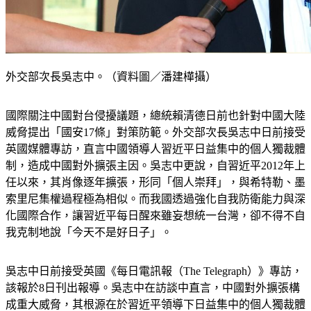
外交部次長吳志中。（資料圖／潘建樺攝）
國際關注中國對台侵擾議題，總統賴清德日前也針對中國大陸
威脅提出「國安17條」對策防範。外交部次長吳志中日前接受
英國媒體專訪，直言中國領導人習近平日益集中的個人獨裁體
制，造成中國對外擴張主因。吳志中更說，自習近平2012年上
任以來，其肖像逐年擴張，形同「個人崇拜」，與希特勒、墨
索里尼集權過程極為相似。而我國透過強化自我防衛能力與深
化國際合作，讓習近平每日醒來雖妄想統一台灣，卻不得不自
我克制地說「今天不是好日子」。
吳志中日前接受英國《每日電訊報（The Telegraph）》專訪，
該報於8日刊出報導。吳志中在訪談中直言，中國對外擴張構
成重大威脅，其根源在於習近平領導下日益集中的個人獨裁體
制，並強調台灣展現守護民主體制的決心與韌性，應獲得國際