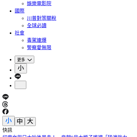
娛樂電影院
國際
川普對等關稅
全球必讀
社會
毒駕連爆
警察愛無限
更多
快訊