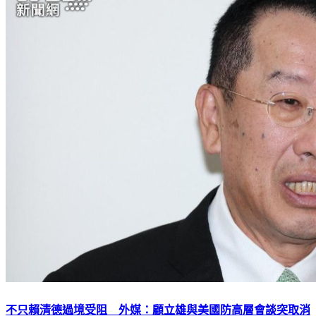
不只賴清德過境受阻 外媒：顧立雄與美國防高層會談突取消