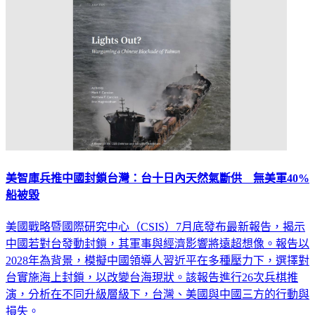
美智庫兵推中國封鎖台灣：台十日內天然氣斷供 無美軍40%
船被毀
美國戰略暨國際研究中心（CSIS）7月底發布最新報告，揭示
中國若對台發動封鎖，其軍事與經濟影響將遠超想像。報告以
2028年為背景，模擬中國領導人習近平在多種壓力下，選擇對
台實施海上封鎖，以改變台海現狀。該報告進行26次兵棋推
演，分析在不同升級層級下，台灣、美國與中國三方的行動與
損失。