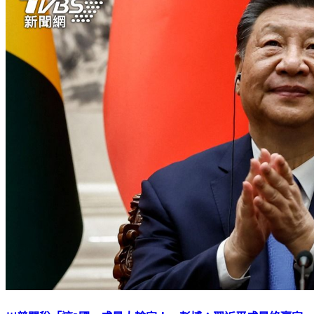
川普關稅「這2國」成最大輸家！ 彭博：習近平成最終贏家