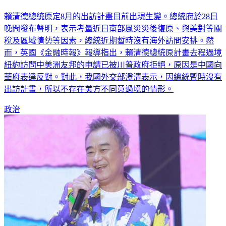
賴清德總統原定8月的出訪計畫目前出現生變。總統府於28日
晚間發布聲明，表示考量近日南部風災災後復原、與美對等關
稅及區域情勢等因素，總統近期暫時沒有海外訪問安排。然
而，英國《金融時報》報導指出，賴清德總統原計畫去程過境
紐約訪問中美洲友邦的申請已被川普政府拒絕，原因是中國向
華府表達反對。對此，我國外交部澄清表示，因總統暫時沒有
出訪計畫，所以不存在美方不同意過境的情形。
政治