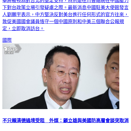
下對台政策立場引發疑慮之際。最新消息中國駐美大使館發言
人劉鵬宇表示，中方堅決反對美台進行任何形式的官方往來，
敦促美國國會議員恪守一個中國原則和中美三個聯合公報規
定，立即取消訪台。
國際
不只賴清德過境受阻 外媒：顧立雄與美國防高層會談突取消
近日有消息指出，美國總統川普預計於秋季訪問北京。此外，