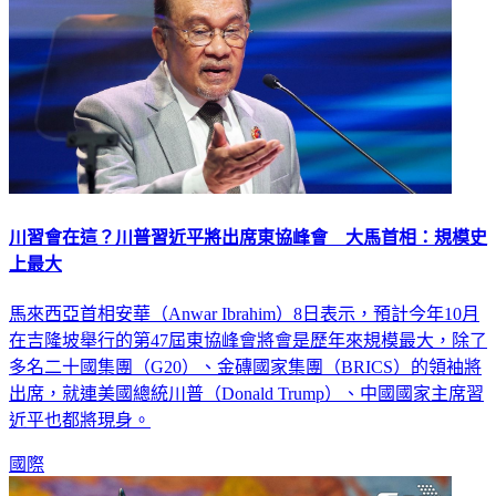
川習會在這？川普習近平將出席東協峰會 大馬首相：規模史
上最大
馬來西亞首相安華（Anwar Ibrahim）8日表示，預計今年10月
在吉隆坡舉行的第47屆東協峰會將會是歷年來規模最大，除了
多名二十國集團（G20）、金磚國家集團（BRICS）的領袖將
出席，就連美國總統川普（Donald Trump）、中國國家主席習
近平也都將現身。
國際