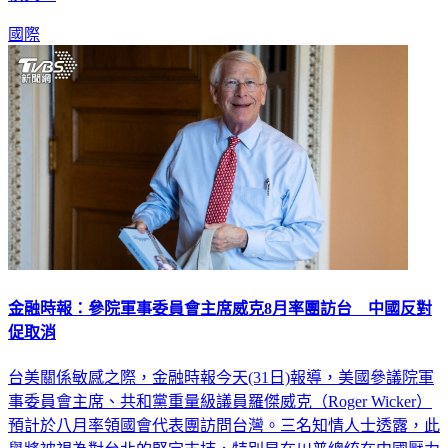
國際
金融時報：參院軍事委員會主席威克8月率團訪台 中國反對
促取消
台美關係敏感之際，金融時報今天(31日)報導，美國參議院軍
事委員會主席、共和黨重量級議員羅傑威克（Roger Wicker）
預計於八月率領國會代表團訪問台灣。三名知情人士透露，此
舉將被視為對台北的堅定支持，特別是在川普總統在中國壓力