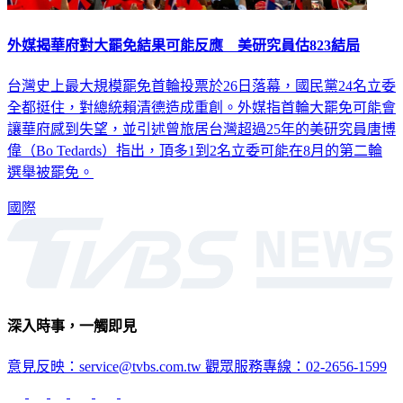
外媒揭華府對大罷免結果可能反應 美研究員估823結局
台灣史上最大規模罷免首輪投票於26日落幕，國民黨24名立委
全都挺住，對總統賴清德造成重創。外媒指首輪大罷免可能會
讓華府感到失望，並引述曾旅居台灣超過25年的美研究員唐博
偉（Bo Tedards）指出，頂多1到2名立委可能在8月的第二輪
選舉被罷免。
國際
深入時事，一觸即見
意見反映：service@tvbs.com.tw
觀眾服務專線：02-2656-1599