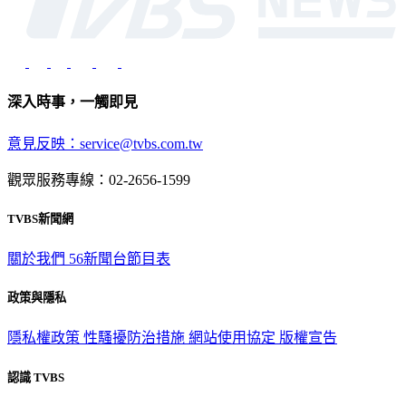
深入時事，一觸即見
意見反映：service@tvbs.com.tw
觀眾服務專線：02-2656-1599
TVBS新聞網
關於我們
56新聞台節目表
政策與隱私
隱私權政策
性騷擾防治措施
網站使用協定
版權宣告
認識 TVBS
公司介紹
企業動態
人才招募
主播專區
星藝象娛樂