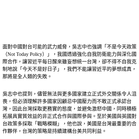
面對中國對台可能的武力威脅，吳志中也強調「不是今天政策
（Not Today Policy）」，我國透過強化自我防衛能力與深化國
際合作，讓習近平每日醒來雖妄想統一台灣，卻不得不自我克
制地說「今天不是好日子」，我們不能讓習近平的夢想成真，
那將是全人類的失敗。
吳志中也提到，儘管無法與更多國家建立正式外交關係令人沮
喪，但必須理解許多國家因顧忌中國壓力而不敢正式承認台
灣，因此台灣採取更務實的態度，並避免激怒中國，同時積極
拓展具實質效益的非正式合作與國際參與。至於美國與英國對
台政策多採取「戰略模糊」，他也說，美國是台灣最重要的合
作夥伴，台灣的策略是持續建構台美共同利益。