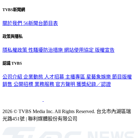
TVBS新聞網
關於我們
56新聞台節目表
政策與隱私
隱私權政策
性騷擾防治措施
網站使用協定
版權宣告
認識 TVBS
公司介紹
企業動態
人才招募
主播專區
星藝象娛樂
節目版權
銷售
公開招標
業務服務
官方聲明
獲獎紀錄／認證
2026 © TVBS Media Inc. All Rights Reserved. 台北市內湖區瑞
光路451號 | 聯利媒體股份有限公司