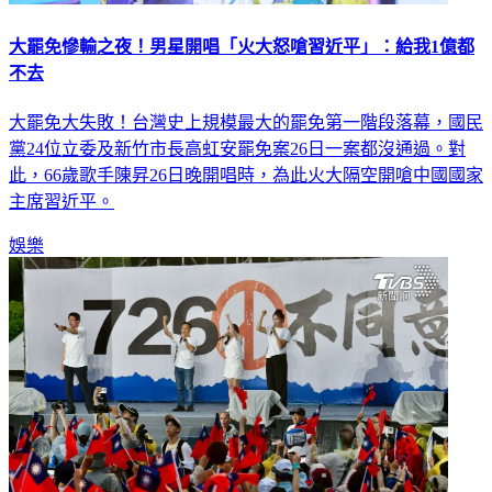
大罷免慘輸之夜！男星開唱「火大怒嗆習近平」：給我1億都
不去
大罷免大失敗！台灣史上規模最大的罷免第一階段落幕，國民
黨24位立委及新竹市長高虹安罷免案26日一案都沒通過。對
此，66歲歌手陳昇26日晚開唱時，為此火大隔空開嗆中國國家
主席習近平。
娛樂