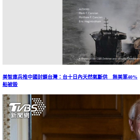
美智庫兵推中國封鎖台灣：台十日內天然氣斷供 無美軍40%
船被毀