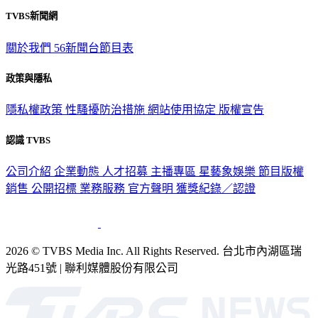
TVBS新聞網
關於我們
56新聞台節目表
政策與隱私
隱私權政策
性騷擾防治措施
網站使用協定
版權宣告
認識 TVBS
公司介紹
企業動態
人才招募
主播專區
星藝象娛樂
節目版權
銷售
公開招標
業務服務
官方聲明
獲獎紀錄／認證
2026 © TVBS Media Inc. All Rights Reserved. 台北市內湖區瑞
光路451號 | 聯利媒體股份有限公司