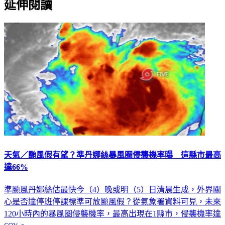
延伸閱讀
天氣／颱風假有望？準丹娜絲暴風圈侵襲機率曝 這縣市最高
達66%
準颱風丹娜絲估最快今（4）晚或明（5）日清晨生成，外界關
心是否達停班停課標準可放颱風假？從氣象署資料可見，未來
120小時內的暴風圈侵襲機率，最高出現在1縣市，侵襲機率達