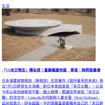
生活
「7/5末日預言」傳全球！富豪瘋建地堡 業者：詢問度暴增
日本漫畫家龍樹諒（竜樹諒）在其著作《我所看見的未來》預
言7月5日將發生大海嘯，對日本來說會是「末日災難」。以及
今年以來地緣衝突不斷、戰火頻傳，都讓世界身陷「末日災
難」的流言中。LinkedIn共同創辦人霍夫曼（Reid Hoffman）
此前就表示，矽谷超過一半的億萬富豪都擁有自己的「末日避