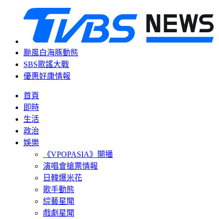
颱風白海豚動態
SBS歌謠大戰
優惠好康情報
首頁
即時
生活
政治
娛樂
《VPOPASIA》開播
演唱會搶票情報
日韓爆米花
歌手動態
綜藝星聞
戲劇星聞