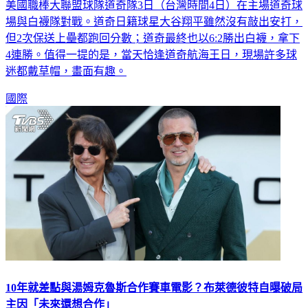
美國職棒大聯盟球隊道奇隊3日（台灣時間4日）在主場道奇球
場與白襪隊對戰。道奇日籍球星大谷翔平雖然沒有敲出安打，
但2次保送上壘都跑回分數；道奇最終也以6:2勝出白襪，拿下
4連勝。值得一提的是，當天恰逢道奇航海王日，現場許多球
迷都戴草帽，畫面有趣。
國際
10年就差點與湯姆克魯斯合作賽車電影？布萊德彼特自曝破局
主因「未來還想合作」