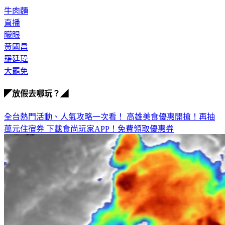
牛肉麵
直播
矇眼
黃國昌
羅廷瑋
大罷免
◤放假去哪玩？◢
全台熱門活動、人氣攻略一次看！
高雄美食優惠開搶！再抽
萬元住宿券
下載食尚玩家APP！免費領取優惠券