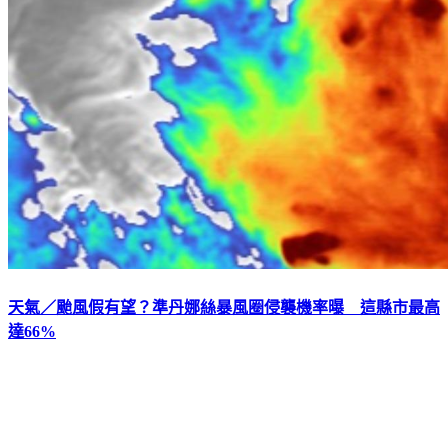
天氣／颱風假有望？準丹娜絲暴風圈侵襲機率曝 這縣市最高
達66%