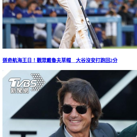
道奇航海王日！觀眾戴魯夫草帽 大谷沒安打跑回2分