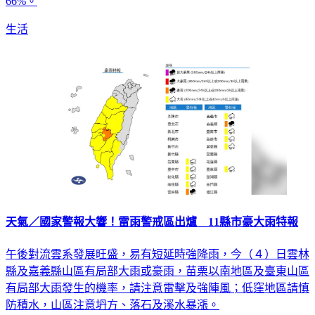
66%。
生活
天氣／國家警報大響！雷雨警戒區出爐 11縣市豪大雨特報
午後對流雲系發展旺盛，易有短延時強降雨，今（４）日雲林
縣及嘉義縣山區有局部大雨或豪雨，苗栗以南地區及臺東山區
有局部大雨發生的機率，請注意雷擊及強陣風；低窪地區請慎
防積水，山區注意坍方、落石及溪水暴漲。