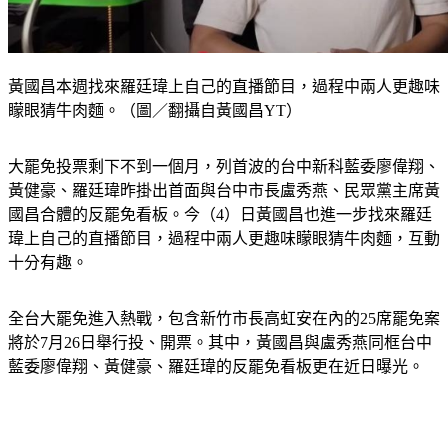
黃國昌本週找來羅廷瑋上自己的直播節目，過程中兩人更趣味
矇眼猜牛肉麵。（圖／翻攝自黃國昌YT）
大罷免投票剩下不到一個月，列首波的台中新科藍委廖偉翔、
黃健豪、羅廷瑋昨掛出首面與台中市長盧秀燕、民眾黨主席黃
國昌合體的反罷免看板。今（4）日黃國昌也進一步找來羅廷
瑋上自己的直播節目，過程中兩人更趣味矇眼猜牛肉麵，互動
十分有趣。
全台大罷免進入熱戰，包含新竹市長高虹安在內的25席罷免案
將於7月26日舉行投、開票。其中，黃國昌與盧秀燕同框台中
藍委廖偉翔、黃健豪、羅廷瑋的反罷免看板更在近日曝光。