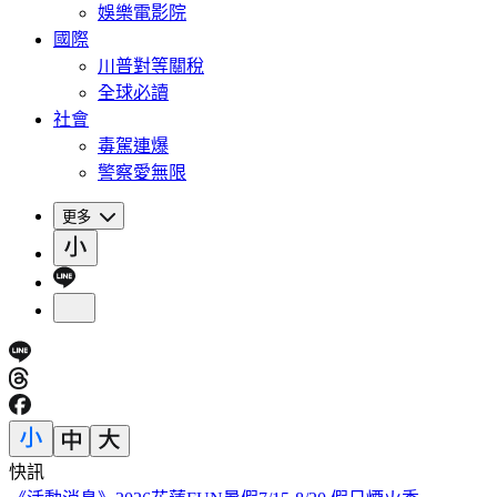
娛樂電影院
國際
川普對等關稅
全球必讀
社會
毒駕連爆
警察愛無限
更多
快訊