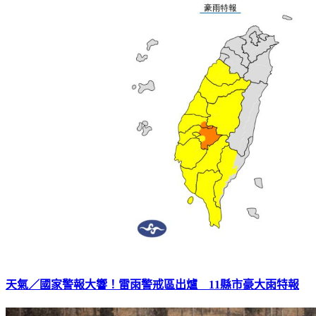
天氣／國家警報大響！雷雨警戒區出爐 11縣市豪大雨特報