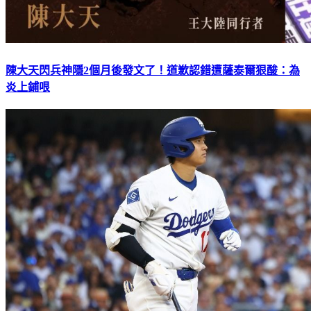
陳大天閃兵神隱2個月後發文了！道歉認錯遭薩泰爾狠酸：為
炎上鋪哏