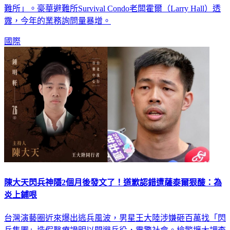
難所」。豪華避難所Survival Condo老闆霍爾（Larry Hall）透
露，今年的業務詢問量暴增。
國際
陳大天閃兵神隱2個月後發文了！道歉認錯遭薩泰爾狠酸：為
炎上鋪哏
台灣演藝圈近來爆出逃兵風波，男星王大陸涉嫌砸百萬找「閃