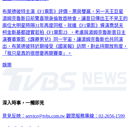
布萊德彼特主演《F1電影》評價、票房雙贏，另一天王巨星
湯姆克魯斯日前驚喜現身倫敦首映會，讓昔日傳出王不見王的
兩位大明星時隔31年再度同框，就連《F1電影》導演喬瑟夫
柯金斯基都證實若拍《F1電影2》，考慮與湯姆克魯斯昔日主
演賽車電影《霹靂男兒》同一宇宙，讓湯姆克魯斯也共同演
出，布萊德彼特近期接受《國家報》訪問，對此持開放態度，
「我只是真的很想要再開賽車」。
娛樂
深入時事，一觸即見
意見反映：service@tvbs.com.tw
觀眾服務專線：02-2656-1599