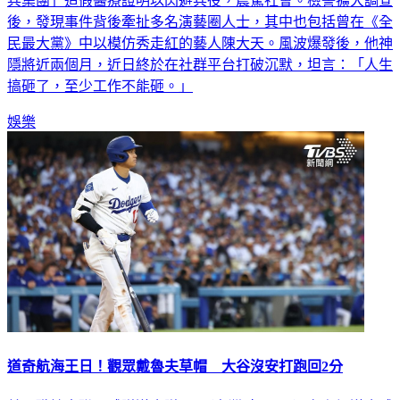
兵集團」造假醫療證明以閃避兵役，震驚社會。檢警擴大調查
後，發現事件背後牽扯多名演藝圈人士，其中也包括曾在《全
民最大黨》中以模仿秀走紅的藝人陳大天。風波爆發後，他神
隱將近兩個月，近日終於在社群平台打破沉默，坦言：「人生
搞砸了，至少工作不能砸。」
娛樂
道奇航海王日！觀眾戴魯夫草帽 大谷沒安打跑回2分