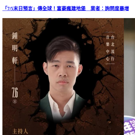
「7/5末日預言」傳全球！富豪瘋建地堡 業者：詢問度暴增