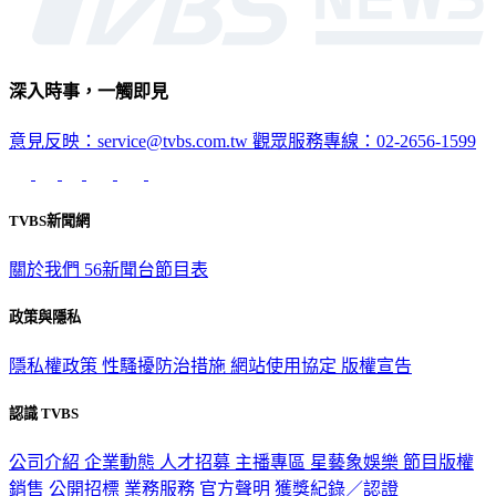
深入時事，一觸即見
意見反映：service@tvbs.com.tw
觀眾服務專線：02-2656-1599
TVBS新聞網
關於我們
56新聞台節目表
政策與隱私
隱私權政策
性騷擾防治措施
網站使用協定
版權宣告
認識 TVBS
公司介紹
企業動態
人才招募
主播專區
星藝象娛樂
節目版權
銷售
公開招標
業務服務
官方聲明
獲獎紀錄／認證