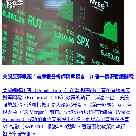
美股反彈飆漲！前摩根分析師精準預言 川普一情況暫緩關稅
美國總統川普（Donald Trump）在當地時間9日宣布暫緩90天
對等關稅（Reciprocal Tariffs）政策的執行，消息一出，美股
強勢飆漲，道瓊指數更是大漲近3千點。《第一財經》就，摩
根大通（J.P. Morgan）前首席全球分析師科拉諾維奇（Marko
Kolanovic）成功預言今天的股市行情，他認為川普會在標普
500指數（S&P 500）瀕臨4,800點時，暫緩關稅政策的執行，
如今準確預測。