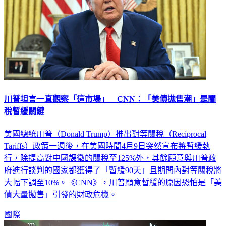
川普坦言一直觀察「這市場」 CNN：「美債拋售潮」是關
稅暫緩關鍵
美國總統川普（Donald Trump）推出對等關稅（Reciprocal
Tariffs）政策一週後，在美國時間4月9日突然宣布將暫緩執
行，除提高對中國課徵的關稅至125%外，其餘願意與川普政
府進行談判的國家都獲得了「暫緩90天」且期間內對等關稅將
大幅下調至10%。《CNN》，川普願意暫緩的原因恐怕是「美
債大量拋售」引發的財政危機。
國際