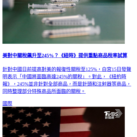
美對中關稅飆升至245%？《紐時》提供重點商品稅率試算
針對中國日前提高對美的報復性關稅至125%，白宮15日發聲
明表示「中國將面臨高達245%的關稅」。對此，《紐約時
報》，245%並非針對全部商品，而是針頭和注射器等商品，
同時整理部分特殊商品所面臨的關稅。
國際