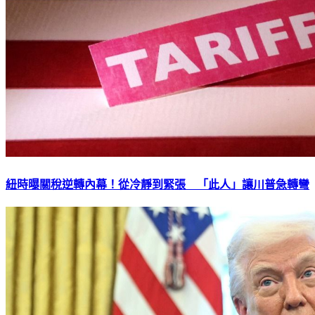
紐時曝關稅逆轉內幕！從冷靜到緊張 「此人」讓川普急轉彎