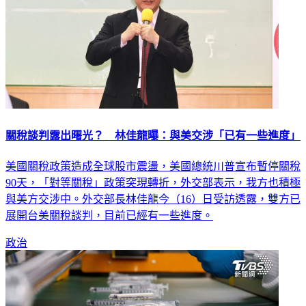
關稅談判露出曙光？ 林佳龍曝：與美交涉「已有一些進度」
美國關稅政策造成全球股市震盪，美國總統川普宣布暫停關稅
90天，「對等關稅」政策突現轉折，外交部表示，我方也積極
與美方交涉中。外交部長林佳龍今（16）日受訪透露，雙方已
展開台美關稅談判，目前已經有一些進度。
政治