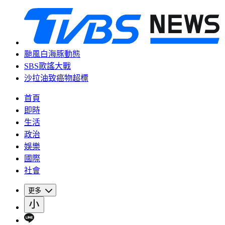
颱風白海豚動態
SBS歌謠大戰
沙拉油致癌物超標
首頁
即時
生活
政治
娛樂
國際
社會
更多