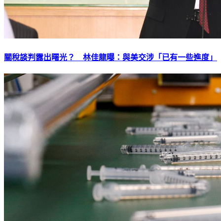
關稅談判露出曙光？ 林佳龍曝：與美交涉「已有一些進度」