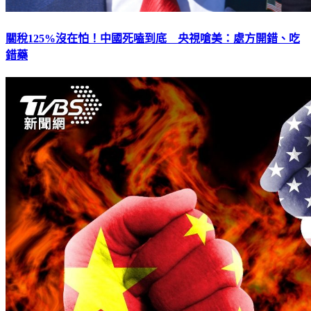
關稅125%沒在怕！中國死嗑到底 央視嗆美：處方開錯、吃
錯藥