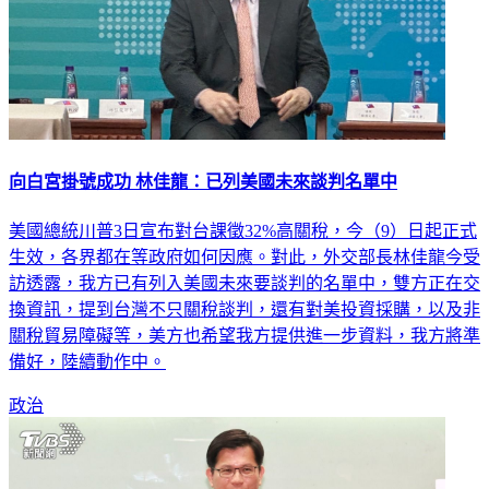
向白宮掛號成功 林佳龍：已列美國未來談判名單中
美國總統川普3日宣布對台課徵32%高關稅，今（9）日起正式
生效，各界都在等政府如何因應。對此，外交部長林佳龍今受
訪透露，我方已有列入美國未來要談判的名單中，雙方正在交
換資訊，提到台灣不只關稅談判，還有對美投資採購，以及非
關稅貿易障礙等，美方也希望我方提供進一步資料，我方將準
備好，陸續動作中。
政治