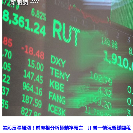
美股反彈飆漲！前摩根分析師精準預言 川普一情況暫緩關稅