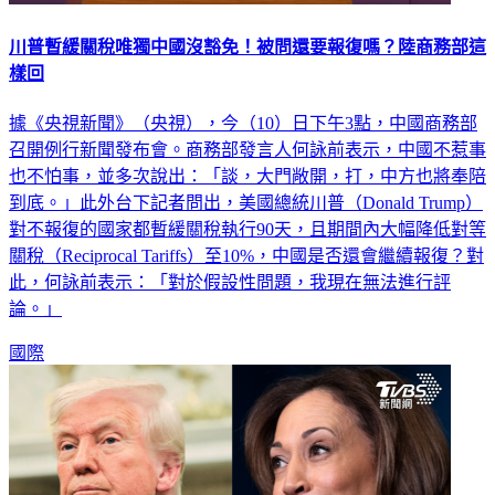
川普暫緩關稅唯獨中國沒豁免！被問還要報復嗎？陸商務部這
樣回
據《央視新聞》（央視），今（10）日下午3點，中國商務部
召開例行新聞發布會。商務部發言人何詠前表示，中國不惹事
也不怕事，並多次說出：「談，大門敞開，打，中方也將奉陪
到底。」此外台下記者問出，美國總統川普（Donald Trump）
對不報復的國家都暫緩關稅執行90天，且期間內大幅降低對等
關稅（Reciprocal Tariffs）至10%，中國是否還會繼續報復？對
此，何詠前表示：「對於假設性問題，我現在無法進行評
論。」
國際