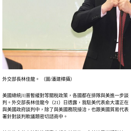
外交部長林佳龍。 （圖/潘建樺攝）
美國總統川普暫緩對等關稅政策，各國都在排隊與美進一步談
判。外交部長林佳龍今（21）日透露，我駐美代表俞大㵢正在
與美國政府談判中，除了與美國務院接洽，也跟美國貿易代表
署針對談判軟議題密切諮商中。