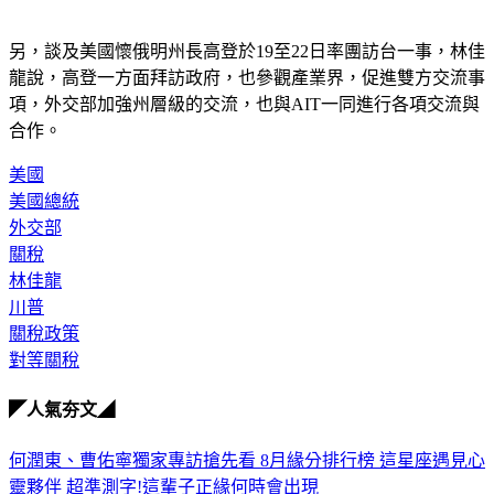
另，談及美國懷俄明州長高登於19至22日率團訪台一事，林佳
龍說，高登一方面拜訪政府，也參觀產業界，促進雙方交流事
項，外交部加強州層級的交流，也與AIT一同進行各項交流與
合作。
美國
美國總統
外交部
關稅
林佳龍
川普
關稅政策
對等關稅
◤人氣夯文◢
何潤東、曹佑寧獨家專訪搶先看
8月緣分排行榜 這星座遇見心
靈夥伴
超準測字!這輩子正緣何時會出現