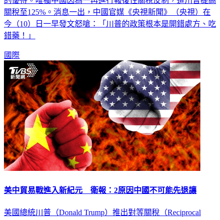
的優待。唯獨中國因為一再進行報復性關稅反制，遭川普提高
關稅至125%。消息一出，中國官媒《央視新聞》（央視）在
今（10）日一早發文怒嗆：「川普的政策根本是開錯處方、吃
錯藥！」
國際
美中貿易戰進入新紀元 衛報：2原因中國不可能先退讓
美國總統川普（Donald Trump）推出對等關稅（Reciprocal