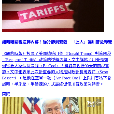
紐時曝關稅逆轉內幕！從冷靜到緊張 「此人」讓川普急轉彎
《紐約時報》披露了美國總統川普（Donald Trump）對等關稅
（Reciprocal Tariffs）政策的逆轉內幕，文中詳述了川普是如
何從要大家保持冷靜（Be Cool）！轉變為暫緩90天的關稅實
施。文中也表示此次最重要的人物是財政部長班森特（Scott
Bessent），是他在空軍一號（Air Force One）上與川普私下會
談時，半施壓、半勸諫的方式最終促使川普政策急轉彎。
國際