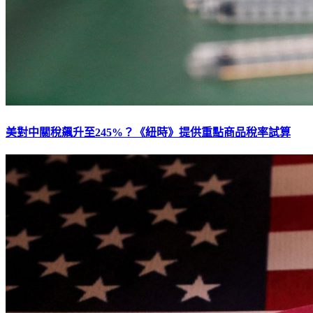
美對中關稅飆升至245%？《紐時》提供重點商品稅率試算