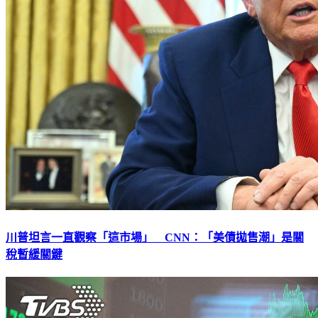
川普坦言一直觀察「這市場」 CNN：「美債拋售潮」是關
稅暫緩關鍵