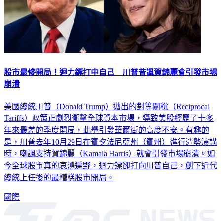
股市最慘開局！迴力鏢打中自己 川普昔諷賀錦麗會引發市場
崩潰
美國總統川普（Donald Trump）拋出的對等關稅（Reciprocal
Tariffs）政策正劇烈衝擊全球資本市場，導致美股經歷了十多
年來最差的季度開局，此舉引發華爾街的高度不安。有趣的
是，川普去年10月29日在賓夕法尼亞州（賓州）進行造勢演講
時，嘲諷支持賀錦麗（Kamala Harris）就會引發市場崩潰。如
今全球股市真的哀鴻遍野，迴力鏢卻打向川普自己，創下近代
總統上任後的最糟糕股市開局。
國際