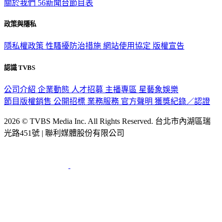
關於我們
56新聞台節目表
政策與隱私
隱私權政策
性騷擾防治措施
網站使用協定
版權宣告
認識 TVBS
公司介紹
企業動態
人才招募
主播專區
星藝象娛樂
節目版權銷售
公開招標
業務服務
官方聲明
獲獎紀錄／認證
2026 © TVBS Media Inc. All Rights Reserved. 台北市內湖區瑞
光路451號 | 聯利媒體股份有限公司