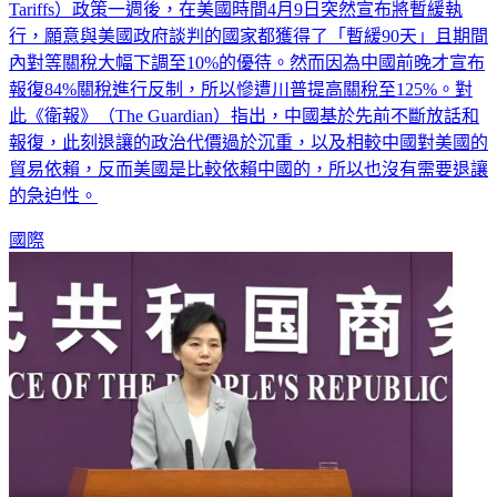
Tariffs）政策一週後，在美國時間4月9日突然宣布將暫緩執
行，願意與美國政府談判的國家都獲得了「暫緩90天」且期間
內對等關稅大幅下調至10%的優待。然而因為中國前晚才宣布
報復84%關稅進行反制，所以慘遭川普提高關稅至125%。對
此《衛報》（The Guardian）指出，中國基於先前不斷放話和
報復，此刻退讓的政治代價過於沉重，以及相較中國對美國的
貿易依賴，反而美國是比較依賴中國的，所以也沒有需要退讓
的急迫性。
國際