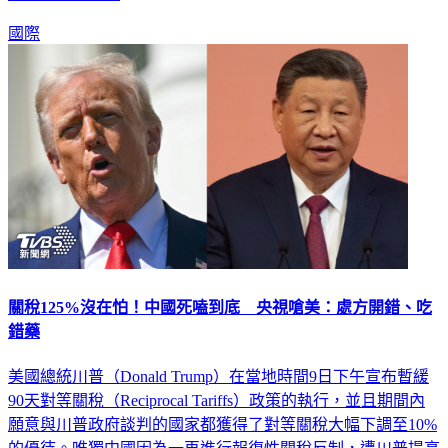
國際
關稅125%沒在怕！中國死嗑到底 央視嗆美：處方開錯、吃
錯藥
美國總統川普（Donald Trump）在當地時間9日下午宣布暫緩
90天對等關稅（Reciprocal Tariffs）政策的執行，並且期間內
願意與川普政府談判的國家都獲得了對等關稅大幅下調至10%