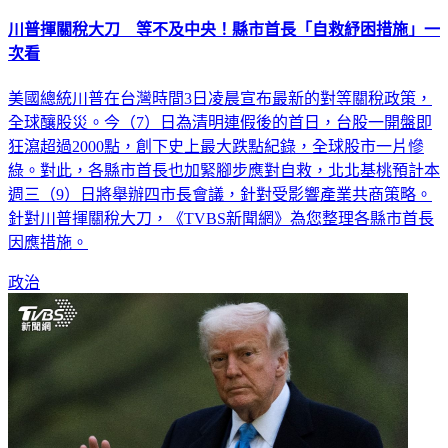
川普揮關稅大刀 等不及中央！縣市首長「自救紓困措施」一
次看
美國總統川普在台灣時間3日凌晨宣布最新的對等關稅政策，
全球釀股災。今（7）日為清明連假後的首日，台股一開盤即
狂瀉超過2000點，創下史上最大跌點紀錄，全球股市一片慘
綠。對此，各縣市首長也加緊腳步應對自救，北北基桃預計本
週三（9）日將舉辦四市長會議，針對受影響產業共商策略。
針對川普揮關稅大刀，《TVBS新聞網》為您整理各縣市首長
因應措施。
政治