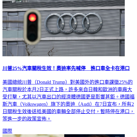
川普25%汽車關稅生效！奧迪率先喊停 進口車全卡在港口
美國總統川普（Donald Trump）對美國外的進口車課徵25%的
汽車關稅於本月2日正式上路，許多來自日韓和歐洲的車廠大
受打擊，尤其以汽車出口的經濟體德國更是影響甚鉅。德國福
斯汽車（Volkswagen）旗下的奧迪（Audi）在7日宣布，所有2
日關稅生效後送抵美國的車輛全部停止交付，暫時停在港口，
等進一步的政策宣佈。
國際