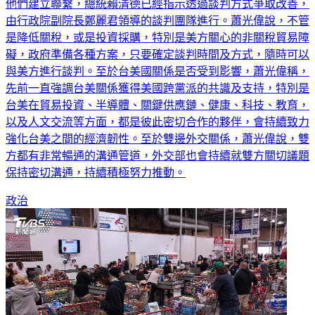
他們建立聯繫，總統賴清德已經指示透過談判方式爭取改善，
由行政院副院長鄭麗君領導的談判團隊進行。蕭光偉說，不管
是降低關稅，或是投資採購，特別是美方關心的非關稅貿易障
礙，政府準備各種方案，只要確定談判時間及方式，隨時可以
與美方進行談判。至於台美國關係是否受到影響，蕭光偉稱，
先前一直強調台美關係獲得美國跨黨派的共識及支持，特別是
台美在貿易投資、半導體、關鍵供應鏈、健康、科技、教育，
以及人文交流等方面，都是彼此密切合作的夥伴，會持續致力
強化台美之間的經濟韌性。至於雙邊外交關係，蕭光偉說，雙
方都有非常暢通的溝通管道，外交部也會持續就雙方關切議題
保持密切溝通，持續積極努力推動。
政治