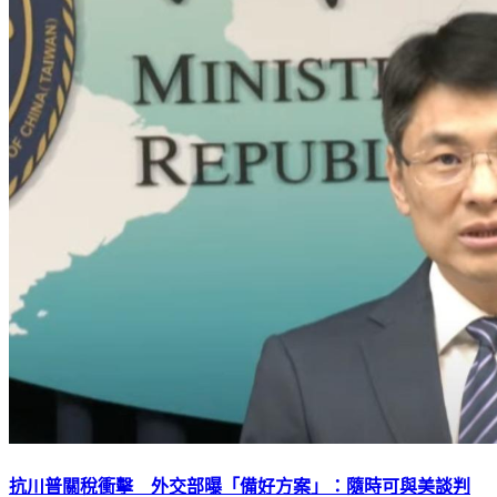
抗川普關稅衝擊 外交部曝「備好方案」：隨時可與美談判