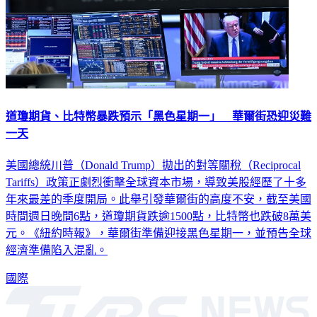
道瓊期貨、比特幣暴跌預示「黑色星期一」 華爾街恐迎災難
一天
美國總統川普（Donald Trump）拋出的對等關稅（Reciprocal
Tariffs）政策正劇烈衝擊全球資本市場，導致美股經歷了十多
年來最差的季度開局。此舉引發華爾街的高度不安，截至美國
時間週日晚間6點，道瓊期貨跌逾1500點，比特幣也跌破8萬美
元。《紐約時報》，華爾街準備迎接黑色星期一，並預告全球
經濟準備陷入混亂。
國際