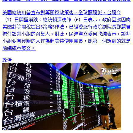
美國總統川普宣布對等關稅政策後，全球釀股災，台股今
（7）日開盤崩跌。總統賴清德昨（6）日表示，政府因應因應
美國對等關稅提出5策略5作法，已經委派行政院副院長鄭麗君
擔任談判小組的召集人。對此，民進黨立委何欣純表示，談判
小組要有經驗的人作為赴美特使團團長，她第一個想到的就是
前總統蔡英文。
政治