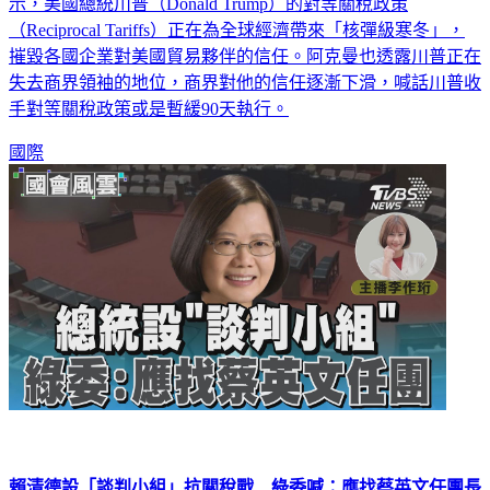
示，美國總統川普（Donald Trump）的對等關稅政策
（Reciprocal Tariffs）正在為全球經濟帶來「核彈級寒冬」，
摧毀各國企業對美國貿易夥伴的信任。阿克曼也透露川普正在
失去商界領袖的地位，商界對他的信任逐漸下滑，喊話川普收
手對等關稅政策或是暫緩90天執行。
國際
賴清德設「談判小組」抗關稅戰 綠委喊：應找蔡英文任團長