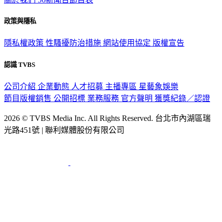
政策與隱私
隱私權政策
性騷擾防治措施
網站使用協定
版權宣告
認識 TVBS
公司介紹
企業動態
人才招募
主播專區
星藝象娛樂
節目版權銷售
公開招標
業務服務
官方聲明
獲獎紀錄／認證
2026 © TVBS Media Inc. All Rights Reserved. 台北市內湖區瑞
光路451號 | 聯利媒體股份有限公司