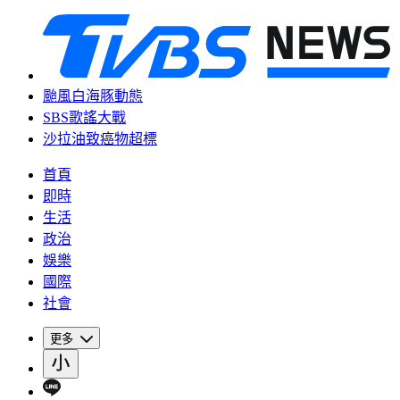
颱風白海豚動態
SBS歌謠大戰
沙拉油致癌物超標
首頁
即時
生活
政治
娛樂
國際
社會
更多