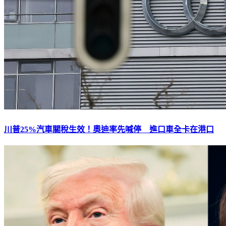
川普25%汽車關稅生效！奧迪率先喊停 進口車全卡在港口