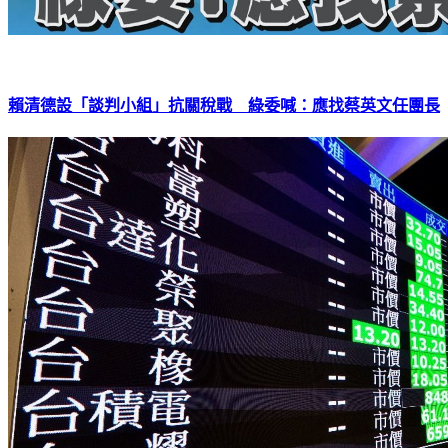
賴清德設「談判小組」抗關稅戰 綠委喊：應找蔡英文任團長