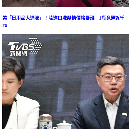
美「日用品大通膨」！陸進口洗髮精價格暴漲 1瓶竟逼近千
元