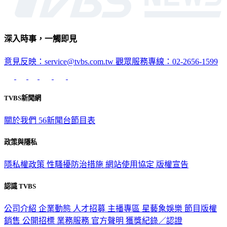
深入時事，一觸即見
意見反映：service@tvbs.com.tw
觀眾服務專線：02-2656-1599
TVBS新聞網
關於我們
56新聞台節目表
政策與隱私
隱私權政策
性騷擾防治措施
網站使用協定
版權宣告
認識 TVBS
公司介紹
企業動態
人才招募
主播專區
星藝象娛樂
節目版權
銷售
公開招標
業務服務
官方聲明
獲獎紀錄／認證