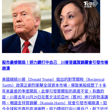
股市最慘開局！迴力鏢打中自己 川普昔諷賀錦麗會引發市場
崩潰
美國總統川普（Donald Trump）拋出的對等關稅（Reciprocal
Tariffs）政策正劇烈衝擊全球資本市場，導致美股經歷了十多
年來最差的季度開局，此舉引發華爾街的高度不安。有趣的
是，川普去年10月29日在賓夕法尼亞州（賓州）進行造勢演講
時，嘲諷支持賀錦麗（Kamala Harris）就會引發市場崩潰。如
今全球股市真的哀鴻遍野，迴力鏢卻打向川普自己，創下近代