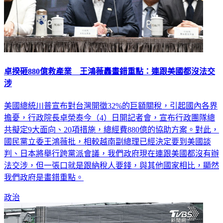
卓揆砸880億救產業 王鴻薇轟畫錯重點：連跟美國都沒法交
涉
美國總統川普宣布對台灣開徵32%的巨額關稅，引起國內各界
擔憂，行政院長卓榮泰今（4）日開記者會，宣布行政團隊總
共擬定9大面向、20項措施，總經費880億的協助方案。對此，
國民黨立委王鴻薇批，相較越南副總理已經決定要到美國談
判、日本將舉行跨黨派會議，我們政府現在連跟美國都沒有辦
法交涉，但一張口就是跟納稅人要錢，與其他國家相比，顯然
我們政府是畫錯重點。
政治