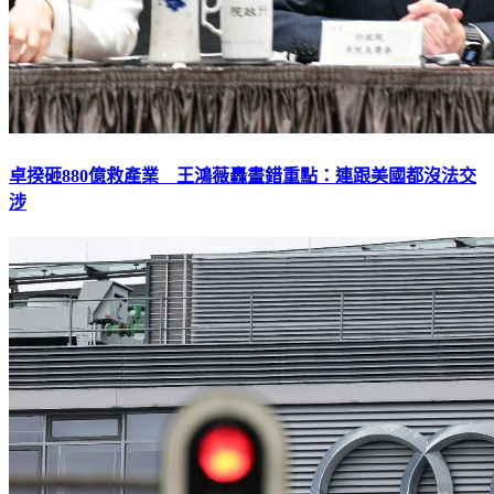
卓揆砸880億救產業 王鴻薇轟畫錯重點：連跟美國都沒法交
涉