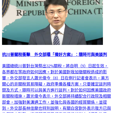
抗川普關稅衝擊 外交部曝「備好方案」：隨時可與美談判
美國總統川普對台灣祭出32%關稅，將自明（9）日起生效，
各界都在等政府如何因應。對於美國對我加徵關稅造成的影
響，外交部發言人蕭光偉今（8）日在例行記者會表示，美方
關心的非關稅貿易障礙，政府準備各種方案，只要確定談判時
間及方式，隨時可以與美方進行談判。對於如何因應美國政府
新關稅措施，蕭光偉今表示，外交部將持續配合行政院及相關
部會，加強對美溝通工作，並強化與各國的經貿關係，並提
到，外交部長林佳龍也特別說明，有關白宮對外表示我方已與