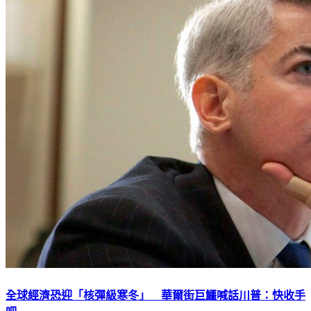
全球經濟恐迎「核彈級寒冬」 華爾街巨鱷喊話川普：快收手