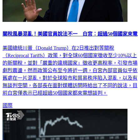
關稅風暴混亂！美國官員說法不一 白宮：超過50個國家來電
美國總統川普（Donald Trump）在2日推出對等關稅
（Reciprocal Tariffs）政策，對全球60個國家徵收至少10%以上
的新關稅，並對「嚴重的違規國家」徵收更高稅率，引發市場
劇烈震盪。然而政策公布至今將近一週，白宮內部官員似乎依
舊處在一片混亂。對於全球股市和貿易秩序陷入混亂，以及有
無談判空間，各部長在面對媒體訪問時給出了不同的說法，目
前白宮僅表示已經超過50個國家都來電想談判。
國際