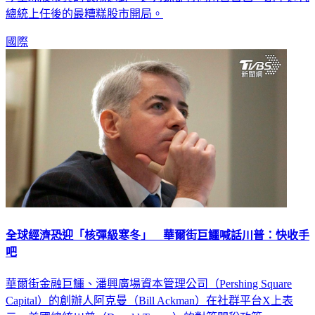
總統上任後的最糟糕股市開局。
國際
全球經濟恐迎「核彈級寒冬」 華爾街巨鱷喊話川普：快收手
吧
華爾街金融巨鱷、潘興廣場資本管理公司（Pershing Square
Capital）的創辦人阿克曼（Bill Ackman）在社群平台X上表