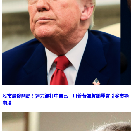
股市最慘開局！迴力鏢打中自己 川普昔諷賀錦麗會引發市場
崩潰