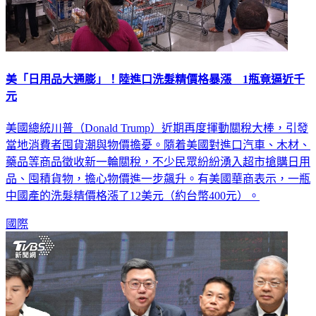
美「日用品大通膨」！陸進口洗髮精價格暴漲 1瓶竟逼近千
元
美國總統川普（Donald Trump）近期再度揮動關稅大棒，引發
當地消費者囤貨潮與物價擔憂。隨着美國對進口汽車、木材、
藥品等商品徵收新一輪關稅，不少民眾紛紛湧入超市搶購日用
品、囤積貨物，擔心物價進一步飆升。有美國華商表示，一瓶
中國產的洗髮精價格漲了12美元（約台幣400元）。
國際