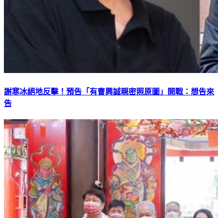
謝寒冰絕地反擊！預告「有曹興誠親密照原圖」開戰：想告來
告