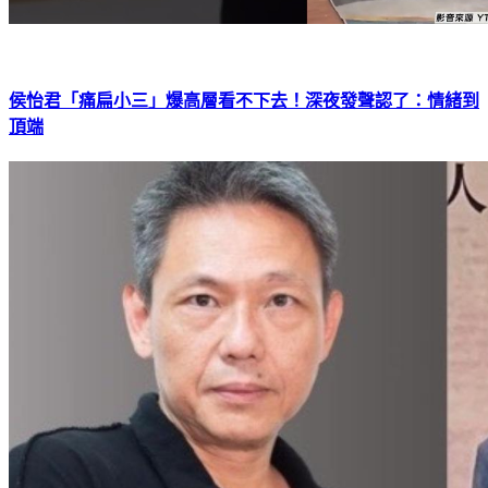
侯怡君「痛扁小三」爆高層看不下去！深夜發聲認了：情緒到
頂端