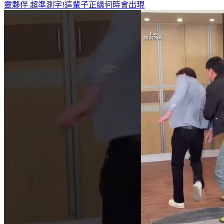
何潤東、曹佑寧獨家專訪搶先看
8月緣分排行榜 這星座遇見心
靈夥伴
超準測字!這輩子正緣何時會出現