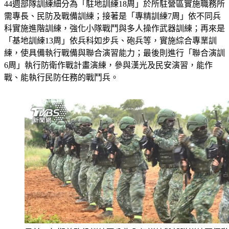
44週部隊訓練細分為「駐地訓練18周」於所駐營區實施職務所
需專長、民防及戰備訓練；接著是「專精訓練7周」依不同兵
科實施進階訓練，強化小隊戰鬥與多人操作武器訓練；再來是
「基地訓練13周」依兵科如步兵、砲兵等，實施綜合專業訓
練，使具備執行戰備與聯合演習能力；最後則進行「聯合演訓
6周」執行防衛作戰計畫演練，參與漢光及民安演習，能作
戰、能執行民防任務的戰鬥兵。