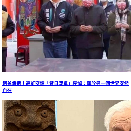
柯爸病逝！高虹安憶「昔日暖舉」哀悼：願於另一個世界安然
自在