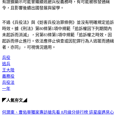
此外，役男若未依規定報到服兵役，身份和行蹤無法追蹤，或
有證據顯示可能會繼續逃避兵役義務時，有可能被核發通緝
令，且影響後續出國發展與留學。
不過《兵役法》與《妨害兵役治罪條例》並沒有明確規定追訴
時效。據《刑法》第80條第1項中規範「追訴權因下列期間內
未起訴而消滅」，另第83條第1項中規範「追訴權之時效，因
起訴而停止進行。依法應停止偵查或因犯罪行為人逃匿而通緝
者，亦同」，可視情況適用。
兵役
逃兵
王大陸
義務役
兵役法
一年
◤人氣夯文◢