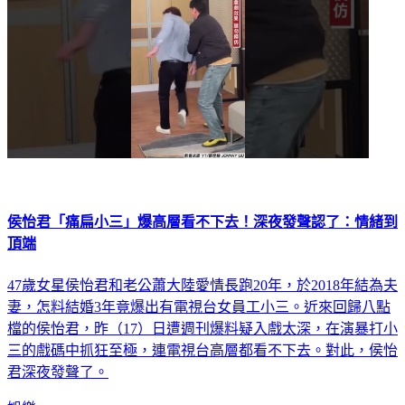
侯怡君「痛扁小三」爆高層看不下去！深夜發聲認了：情緒到
頂端
47歲女星侯怡君和老公蕭大陸愛情長跑20年，於2018年結為夫
妻，怎料結婚3年竟爆出有電視台女員工小三。近來回歸八點
檔的侯怡君，昨（17）日遭週刊爆料疑入戲太深，在演暴打小
三的戲碼中抓狂至極，連電視台高層都看不下去。對此，侯怡
君深夜發聲了。