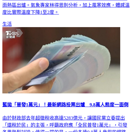
水氣增多，不只大台北降雨機率高，點名3地區將下大雨，降
雨熱區出爐。氣象專家林得恩則分析，加上風寒效應，體感溫
度比實際溫度下降1至2度。
生活
藍拋「普發1萬元」！最新網路投票出爐 9.8萬人態度一面倒
由於財政部去年超徵稅收高達5283億元，讓國民黨立委提出