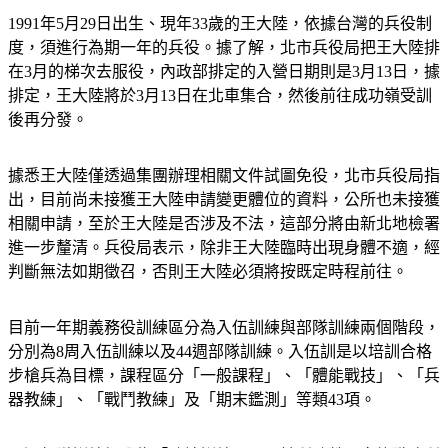
1991年5月29日出生、現年33歲的王大陸，依據台灣的兵役制
度，須進行為期一年的兵役。據了解，北市兵役局把王大陸排
在3月的梯次去服役，內政部排定的入營日期則是3月13日，據
排定，王大陸將於3月13日在北車集合，然後前往成功嶺受訓
後再分發。
據悉王大陸僅透過集團辦理相關文件試圖免役，北市兵役局指
出，目前尚未接獲王大陸申請變更體位的資料，公所也未接獲
相關申請，至於王大陸是否涉及不法，這部分將由新北地檢署
進一步釐清。兵役局表示，除非王大陸臨時出現身體不適，經
判斷無法如期徵召，否則王大陸必須將按既定時程前往。
目前一年期義務役訓練區分為入伍訓練與部隊訓練兩個階段，
分別為8周入伍訓練以及44週部隊訓練。入伍訓是以培訓合格
步槍兵為目標，課程區分「一般課程」、「體能戰技」、「兵
器教練」、「戰鬥教練」及「期末鑑測」等類43項。