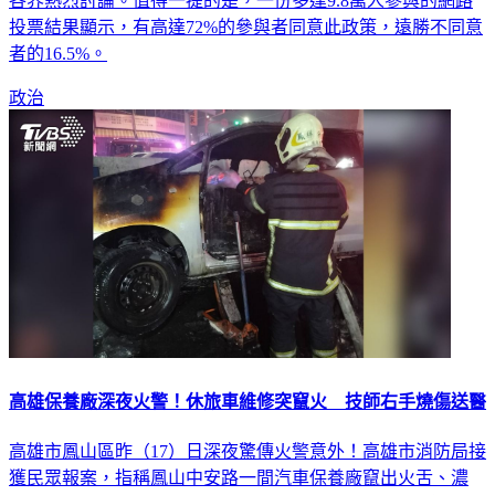
「還稅於民」的主張，呼籲政府應「全民普發1萬元」，引發
各界熱烈討論。值得一提的是，一份多達9.8萬人參與的網路
投票結果顯示，有高達72%的參與者同意此政策，遠勝不同意
者的16.5%。
政治
高雄保養廠深夜火警！休旅車維修突竄火 技師右手燒傷送醫
高雄市鳳山區昨（17）日深夜驚傳火警意外！高雄市消防局接