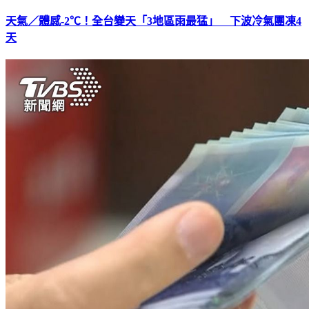
天氣／體感-2℃！全台變天「3地區雨最猛」 下波冷氣團凍4
天