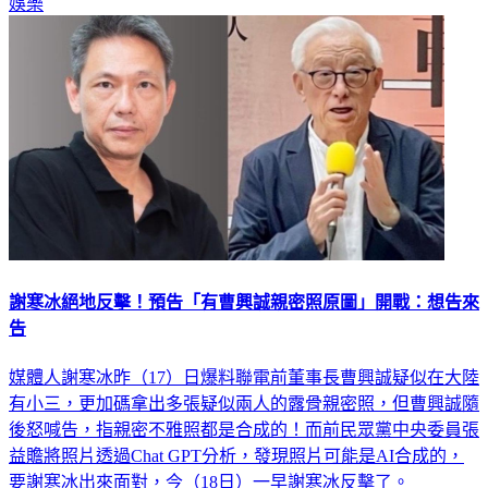
娛樂
謝寒冰絕地反擊！預告「有曹興誠親密照原圖」開戰：想告來
告
媒體人謝寒冰昨（17）日爆料聯電前董事長曹興誠疑似在大陸
有小三，更加碼拿出多張疑似兩人的露骨親密照，但曹興誠隨
後怒喊告，指親密不雅照都是合成的！而前民眾黨中央委員張
益贍將照片透過Chat GPT分析，發現照片可能是AI合成的，