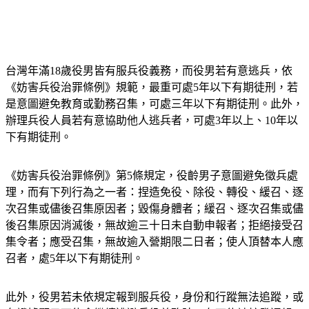
台灣年滿18歲役男皆有服兵役義務，而役男若有意逃兵，依
《妨害兵役治罪條例》規範，最重可處5年以下有期徒刑，若
是意圖避免教育或勤務召集，可處三年以下有期徒刑。此外，
辦理兵役人員若有意協助他人逃兵者，可處3年以上、10年以
下有期徒刑。
《妨害兵役治罪條例》第5條規定，役齡男子意圖避免徵兵處
理，而有下列行為之一者：捏造免役、除役、轉役、緩召、逐
次召集或儘後召集原因者；毀傷身體者；緩召、逐次召集或儘
後召集原因消滅後，無故逾三十日未自動申報者；拒絕接受召
集令者；應受召集，無故逾入營期限二日者；使人頂替本人應
召者，處5年以下有期徒刑。