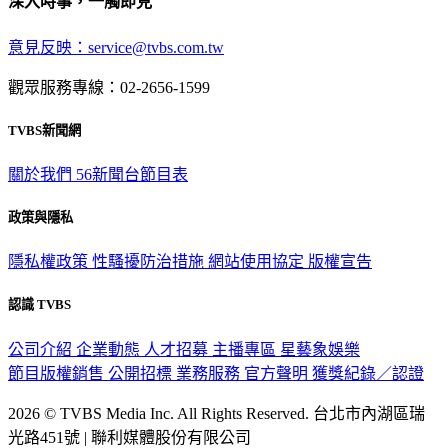
深入時事，一觸即見
意見反映：service@tvbs.com.tw
觀眾服務專線：02-2656-1599
TVBS新聞網
關於我們
56新聞台節目表
政策與隱私
隱私權政策
性騷擾防治措施
網站使用協定
版權宣告
認識 TVBS
公司介紹
企業動態
人才招募
主播專區
星藝象娛樂
節目版權銷售
公開招標
業務服務
官方聲明
獲獎紀錄／認證
2026 © TVBS Media Inc. All Rights Reserved. 台北市內湖區瑞