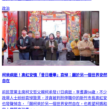
要謝寒冰出來面對，今（18日）一早謝寒冰反擊了。
政治
柯爸病逝！高虹安憶「昔日暖舉」哀悼：願於另一個世界安然
自在
前民眾黨主席柯文哲父親柯承發17日病逝，享耆壽94歲，不少
政壇人士紛紛哀悼致意，涉貪被判刑停職中的新竹市長高虹安