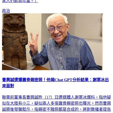
也發聲悼念，「願柯爸於另一個世界安然自在，也希望柯媽和
家人們節哀珍重。」
政治
曹興誠遭爆露骨親密照！他揭Chat GPT分析結果：謝寒冰出
來面對
聯電前董事長曹興誠昨（17）日遭媒體人謝寒冰爆料，指他疑
似在大陸有小三，疑似兩人多張露骨親密照也曝光。然而曹興