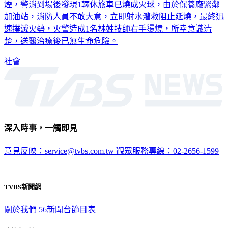
獲民眾報案，指稱鳳山中安路一間汽車保養廠竄出火舌、濃
煙，警消到場後發現1輛休旅車已燒成火球，由於保養廠緊鄰
加油站，消防人員不敢大意，立即射水灌救阻止延燒，最終迅
速撲滅火勢，火警造成1名林姓技師右手燙燒，所幸意識清
楚，送醫治療後已無生命危險。
社會
深入時事，一觸即見
意見反映：service@tvbs.com.tw
觀眾服務專線：02-2656-1599
TVBS新聞網
關於我們
56新聞台節目表