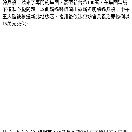
王大陸因涉嫌逃避兵役，今日遭到逮捕。據了解，王大陸為閃
躲兵役，找來了專門的集團，豪砸新台幣100萬，在集團建議
下假裝心臟問題，以此騙過醫師開出診斷證明躲過兵役，中午
王大陸被移送新北地檢署，複訊後依涉犯妨害兵役治罪條例以
15萬元交保。