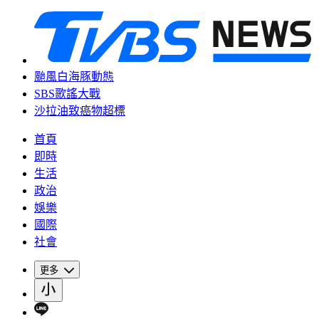
颱風白海豚動態
SBS歌謠大戰
沙拉油致癌物超標
首頁
即時
生活
政治
娛樂
國際
社會
更多