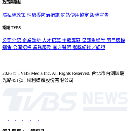
政策與隱私
隱私權政策
性騷擾防治措施
網站使用協定
版權宣告
認識 TVBS
公司介紹
企業動態
人才招募
主播專區
星藝象娛樂
節目版權
銷售
公開招標
業務服務
官方聲明
獲獎紀錄／認證
2026 © TVBS Media Inc. All Rights Reserved. 台北市內湖區瑞
光路451號 | 聯利媒體股份有限公司