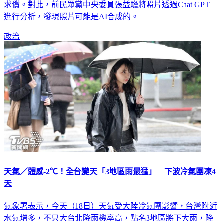
誠隨後發聲駁斥，指親密不雅照都是合成的，將對散播者提告
求償。對此，前民眾黨中央委員張益贍將照片透過Chat GPT
進行分析，發現照片可能是AI合成的。
政治
天氣／體感-2℃！全台變天「3地區雨最猛」 下波冷氣團凍4
天
氣象署表示，今天（18日）天氣受大陸冷氣團影響，台灣附近