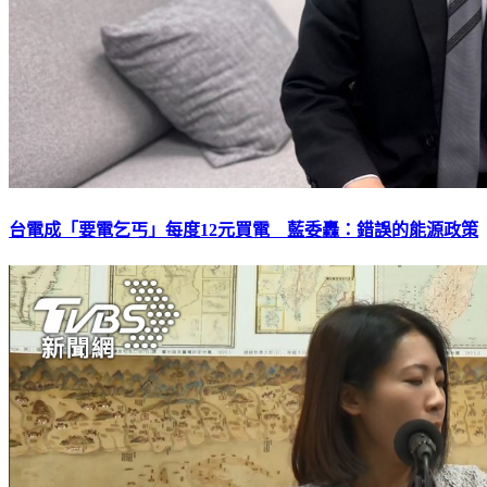
台電成「要電乞丐」每度12元買電 藍委轟：錯誤的能源政策