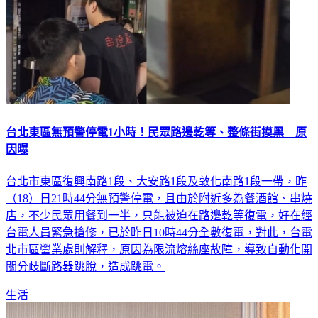
台北東區無預警停電1小時！民眾路邊乾等、整條街摸黑 原
因曝
台北市東區復興南路1段、大安路1段及敦化南路1段一帶，昨
（18）日21時44分無預警停電，且由於附近多為餐酒館、串燒
店，不少民眾用餐到一半，只能被迫在路邊乾等復電，好在經
台電人員緊急搶修，已於昨日10時44分全數復電，對此，台電
北市區營業處則解釋，原因為限流熔絲座故障，導致自動化開
關分歧斷路器跳脫，造成跳電。
生活