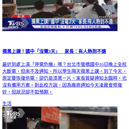
摸黑上課！國中「沒電3天」 家長：有人熱到不適
最近到處上演「停電危機」嗎？台北市螢橋國中16日晚上全校
大斷電，但來不及通知，所以學生隔天摸黑上課。到了今天，
原定要恢復供電，卻仍是漆黑一片。家長質疑通知太臨時，也
沒有備用方案。對此校方說，因為廠商通知今天凌晨會修復
好，但狀況卻不如預期。
生活