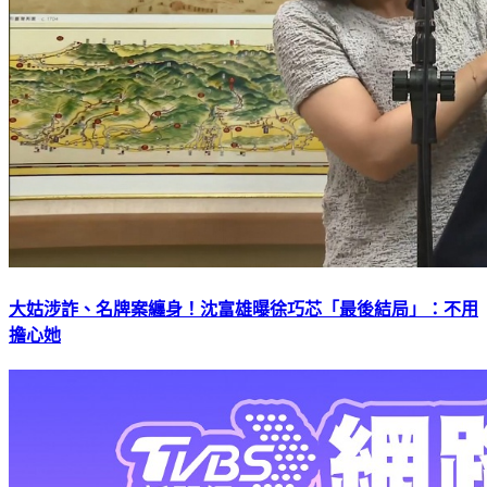
大姑涉詐、名牌案纏身！沈富雄曝徐巧芯「最後結局」：不用
擔心她