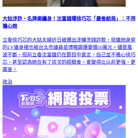
大姑涉詐、名牌案纏身！沈富雄曝徐巧芯「最後結局」：不用
擔心她
立委徐巧芯的大姑夫婦近日被爆出涉嫌洗錢詐欺，就連她身穿
的LV連身裙也被台北市議員苗博雅踢爆要價10萬元。儘管風
波不斷，但前立委沈富雄仍在節目中直言，自己並不擔心徐巧
芯，甚至認為她在有了這次的經驗後，會變得比以前更強、更
厲害。
政治