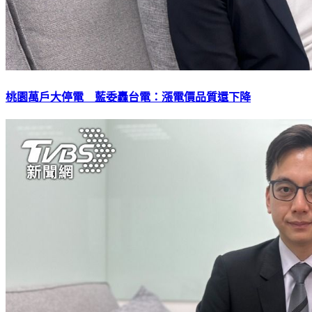
桃園萬戶大停電 藍委轟台電：漲電價品質還下降