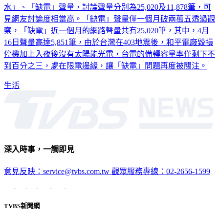
不缺水。《網路溫度計DailyView》分析過去一個月「缺
水」、「缺電」聲量，討論聲量分別為25,020及11,878筆，可
見網友討論度相當高。「缺電」聲量僅一個月破兩萬五透過觀
察，「缺電」近一個月的網路聲量共有25,020筆，其中，4月
16日聲量高達5,851筆，由於台灣在403地震後，和平電廠毀損
停機加上入夜後沒有太陽能光電，台電的備轉容量率僅剩下不
到百分之三，處在限電邊緣，讓「缺電」問題再度被關注。
生活
深入時事，一觸即見
意見反映：service@tvbs.com.tw
觀眾服務專線：02-2656-1599
TVBS新聞網