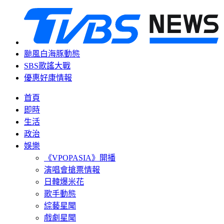
颱風白海豚動態
SBS歌謠大戰
優惠好康情報
首頁
即時
生活
政治
娛樂
《VPOPASIA》開播
演唱會搶票情報
日韓爆米花
歌手動態
綜藝星聞
戲劇星聞