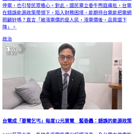
壓線斷落所致。不過，尚未進入夏季用電高峰，就傳出大規模
停電，也引發民眾擔心。對此，國民黨立委牛煦庭痛批，台電
在錯誤能源政策帶領下，陷入財務困境，能期待台電能把電網
照顧好嗎？直言「被漲電價的是人民，漲電價後，品質還下
降」。
政治
台電成「要電乞丐」每度12元買電 藍委轟：錯誤的能源政策