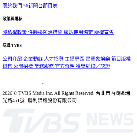
關於我們
56新聞台節目表
政策與隱私
隱私權政策
性騷擾防治措施
網站使用協定
版權宣告
認識 TVBS
公司介紹
企業動態
人才招募
主播專區
星藝象娛樂
節目版權
銷售
公開招標
業務服務
官方聲明
獲獎紀錄／認證
2026 © TVBS Media Inc. All Rights Reserved. 台北市內湖區瑞
光路451號 | 聯利媒體股份有限公司