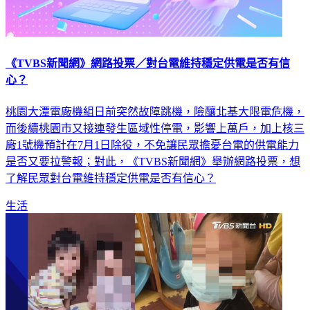
《TVBS新聞網》網路投票／對台電維持穩定供電是否有信
心？
桃園大潭電廠機組日前突然故障跳機，險釀北基大限電危機，
而後續桃園市又接連發生區域性停電，影響上萬戶，加上核三
廠1號機預計在7月1日除役，不免讓民眾擔憂台電的供電能力
是否又要拉警報；對此，《TVBS新聞網》舉辦網路投票，想
了解民眾對台電維持穩定供電是否有信心？
生活