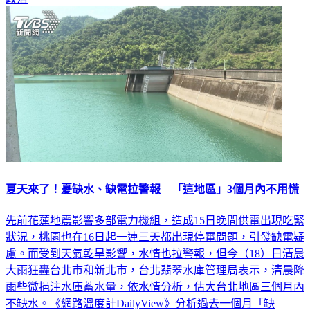
政治
夏天來了！憂缺水、缺電拉警報 「這地區」3個月內不用慌
先前花蓮地震影響多部電力機組，造成15日晚間供電出現吃緊
狀況，桃園也在16日起一連三天都出現停電問題，引發缺電疑
慮。而受到天氣乾旱影響，水情也拉警報，但今（18）日清晨
大雨狂轟台北市和新北市，台北翡翠水庫管理局表示，清晨降
雨些微挹注水庫蓄水量，依水情分析，估大台北地區三個月內