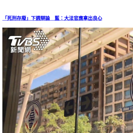
「死刑存廢」下週辯論 藍：大法官應拿出良心