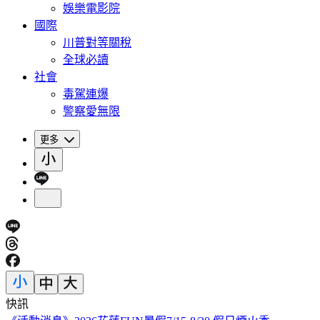
娛樂電影院
國際
川普對等關稅
全球必讀
社會
毒駕連爆
警察愛無限
更多
快訊