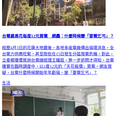
台電最高花每度12元買電 網轟：什麼時候變「要電乞丐」？
經歷4月3日的花蓮大地震後，各地多座電廠傳出損壞消息，全
台電力供應吃緊，甚至險些在15日發生分區限電危機。對此，
立委楊瓊瓔質詢台電總經理王耀庭，進一步追問才得知，台電
確實在臨時調度中，以1度12元的「天花板價」買電。網友質
疑，台電什麼時候開始年年虧損，變「要電乞丐」？
生活