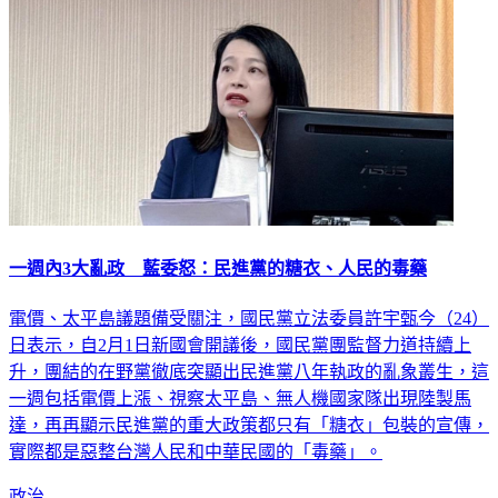
一週內3大亂政 藍委怒：民進黨的糖衣、人民的毒藥
電價、太平島議題備受關注，國民黨立法委員許宇甄今（24）
日表示，自2月1日新國會開議後，國民黨團監督力道持續上
升，團結的在野黨徹底突顯出民進黨八年執政的亂象叢生，這
一週包括電價上漲、視察太平島、無人機國家隊出現陸製馬
達，再再顯示民進黨的重大政策都只有「糖衣」包裝的宣傳，
實際都是惡整台灣人民和中華民國的「毒藥」。