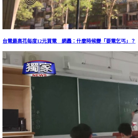
台電最高花每度12元買電 網轟：什麼時候變「要電乞丐」？