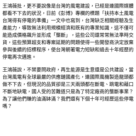
王鴻薇批，更不要說像是台灣的風電建設，已經是連國際媒體
都看不下去的狀況，日前《彭博》專欄的標題「扶持本土風電
台灣得有停電的準備」一文中也寫到，台灣缺乏相關經驗及生
產能力，導致無法利用規模經濟和既有的專業知識，這不僅可
能造成價格飆升並形成「壟斷」，這些公司還常常無法準時交
貨，這些預算超支和專案延期的問題使得一些開發商決定放棄
參與後續的招標程序，使台灣朝著電力短缺和過去十年經歷的
停電再次邁進。
王鴻薇說，不禁要問政府，再生能源是生意還是公共建設，當
台灣風電有全球最嚴的供應鏈國產化，連國際風機製造龍頭都
做不下去，但現況的品質卻是三天兩頭都在斷電、跳電和藉口
不斷地缺電，國人受的苦難道只是為了特定廠商的壟斷事業？
為了讓他們賺的油滿缽滿？我們還有下個十年可經歷這些停電
嗎？