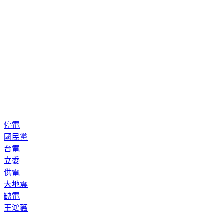
停電
國民黨
台電
立委
供電
大地震
缺電
王鴻薇