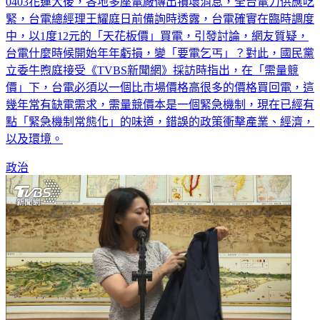
0403花蓮大後，各地多座電廠傳出損壞消息，全台電力供應吃
緊，台電總經理王耀庭日前備詢時透露，台電確實在臨時調度
中，以1度12元的「天花板價」買電，引發討論，網友質疑，
台電什麼時候開始年年虧損，變「要電乞丐」？對此，國民黨
立委牛煦庭接受《TVBS新聞網》採訪時指出，在「需量競
價」下，台電必須以一個比市場價格高很多的價格買回電，這
幾年常有缺電需求，需量競價本是一個緊急機制，現在已經有
點「緊急機制常態化」的味道，錯誤的政策衝擊產業、經濟，
以及環境。
政治