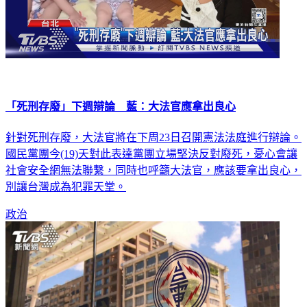
「死刑存廢」下週辯論 藍：大法官應拿出良心
針對死刑存廢，大法官將在下周23日召開憲法法庭進行辯論。
國民黨團今(19)天對此表達黨團立場堅決反對廢死，憂心會讓
社會安全網無法聯繫，同時也呼籲大法官，應該要拿出良心，
別讓台灣成為犯罪天堂。
政治