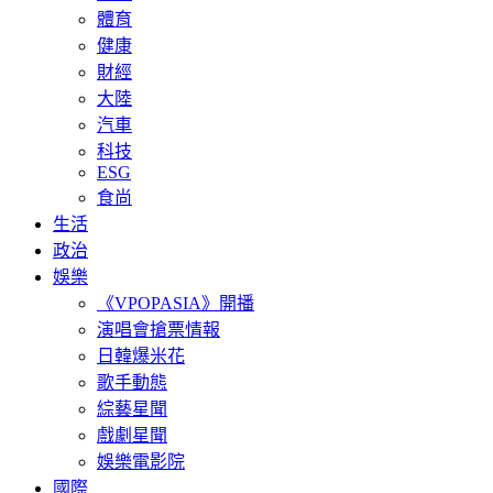
體育
健康
財經
大陸
汽車
科技
ESG
食尚
生活
政治
娛樂
《VPOPASIA》開播
演唱會搶票情報
日韓爆米花
歌手動態
綜藝星聞
戲劇星聞
娛樂電影院
國際