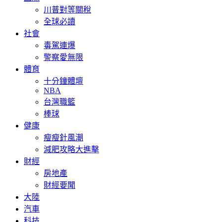
川普對等關稅
全球必讀
社會
毒駕連爆
警察愛無限
體育
十分鐘體壇
NBA
台灣職籃
棒球
健康
瘦瘦針風潮
減肥攻略大進擊
財經
房地產
財經要聞
大陸
汽車
科技