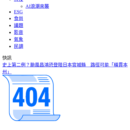
AI浪潮來襲
ESG
食尚
議題
影音
氣象
民調
快訊
史上第二例？颱風昌鴻恐登陸日本宮城縣 路徑可能「橫貫本
州」