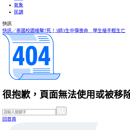
氣象
民調
快訊
快訊／泰國校園槍擊7死！3師3生中彈喪命 學生槍手輕生亡
很抱歉，頁面無法使用或被移除
回首頁