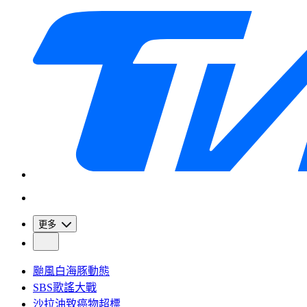
更多
颱風白海豚動態
SBS歌謠大戰
沙拉油致癌物超標