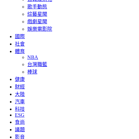
歌手動態
綜藝星聞
戲劇星聞
娛樂電影院
國際
社會
體育
NBA
台灣職籃
棒球
健康
財經
大陸
汽車
科技
ESG
食尚
議題
影音