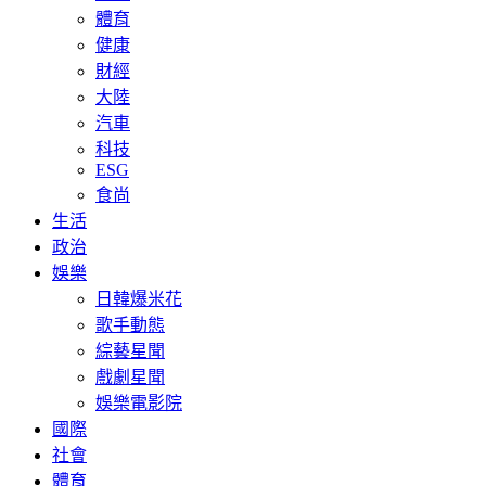
體育
健康
財經
大陸
汽車
科技
ESG
食尚
生活
政治
娛樂
日韓爆米花
歌手動態
綜藝星聞
戲劇星聞
娛樂電影院
國際
社會
體育