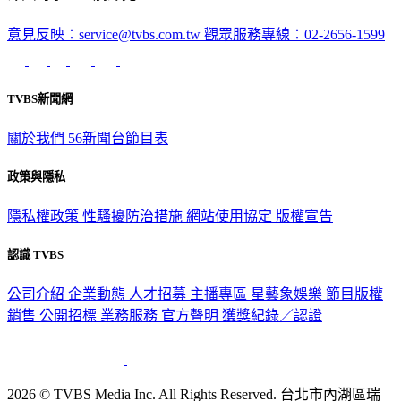
意見反映：service@tvbs.com.tw
觀眾服務專線：02-2656-1599
TVBS新聞網
關於我們
56新聞台節目表
政策與隱私
隱私權政策
性騷擾防治措施
網站使用協定
版權宣告
認識 TVBS
公司介紹
企業動態
人才招募
主播專區
星藝象娛樂
節目版權
銷售
公開招標
業務服務
官方聲明
獲獎紀錄／認證
2026 © TVBS Media Inc. All Rights Reserved. 台北市內湖區瑞