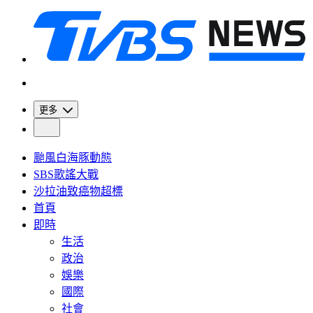
更多
颱風白海豚動態
SBS歌謠大戰
沙拉油致癌物超標
首頁
即時
生活
政治
娛樂
國際
社會