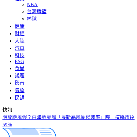
NBA
台灣職籃
棒球
健康
財經
大陸
汽車
科技
ESG
食尚
議題
影音
氣象
民調
快訊
明放颱風假？白海豚颱風「最新暴風圈侵襲率」曝 這縣市達
59％