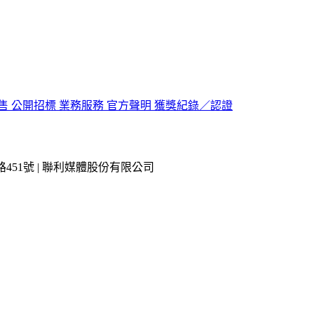
售
公開招標
業務服務
官方聲明
獲獎紀錄／認證
市內湖區瑞光路451號 | 聯利媒體股份有限公司