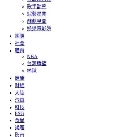
歌手動態
綜藝星聞
戲劇星聞
娛樂電影院
國際
社會
體育
NBA
台灣職籃
棒球
健康
財經
大陸
汽車
科技
ESG
食尚
議題
影音