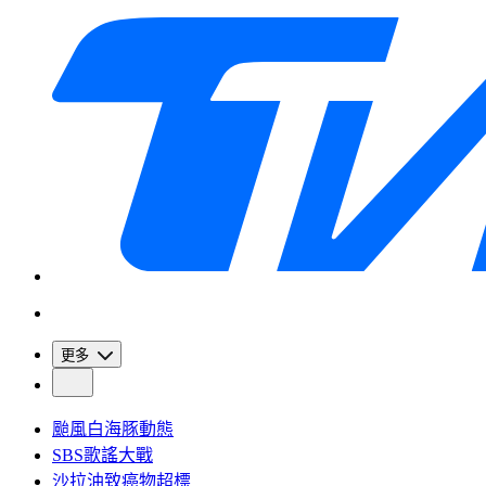
更多
颱風白海豚動態
SBS歌謠大戰
沙拉油致癌物超標