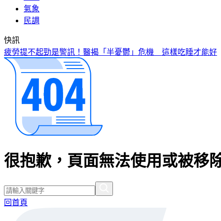
氣象
民調
快訊
疲勞提不起勁是警訊！醫揭「半憂鬱」危機 這樣吃睡才能好
很抱歉，頁面無法使用或被移除
回首頁