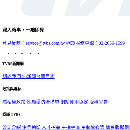
深入時事，一觸即見
意見反映：service@tvbs.com.tw
觀眾服務專線：02-2656-1599
TVBS新聞網
關於我們
56新聞台節目表
政策與隱私
隱私權政策
性騷擾防治措施
網站使用協定
版權宣告
認識 TVBS
公司介紹
企業動態
人才招募
主播專區
星藝象娛樂
節目版權銷