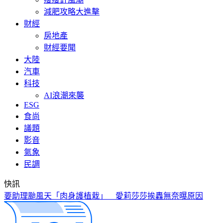
減肥攻略大進擊
財經
房地產
財經要聞
大陸
汽車
科技
AI浪潮來襲
ESG
食尚
議題
影音
氣象
民調
快訊
要助理颱風天「肉身護植栽」 愛莉莎莎挨轟無奈曝原因