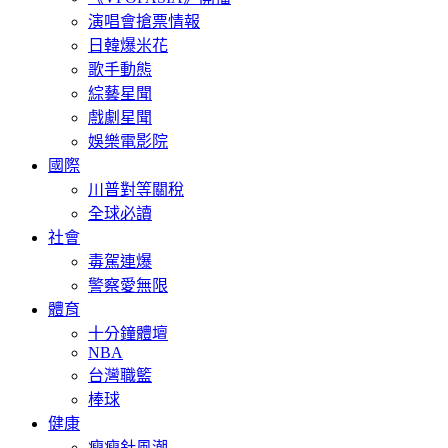
演唱會搶票情報
日韓爆米花
歌手動態
綜藝星聞
戲劇星聞
娛樂電影院
國際
川普對等關稅
全球必讀
社會
毒駕連爆
警察愛無限
體育
十分鐘體壇
NBA
台灣職籃
棒球
健康
瘦瘦針風潮