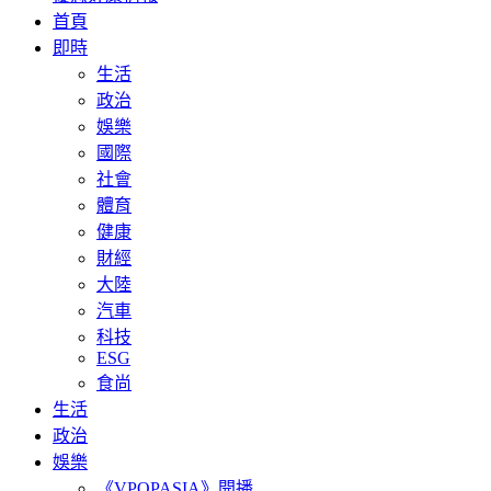
首頁
即時
生活
政治
娛樂
國際
社會
體育
健康
財經
大陸
汽車
科技
ESG
食尚
生活
政治
娛樂
《VPOPASIA》開播