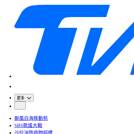
更多
颱風白海豚動態
SBS歌謠大戰
沙拉油致癌物超標