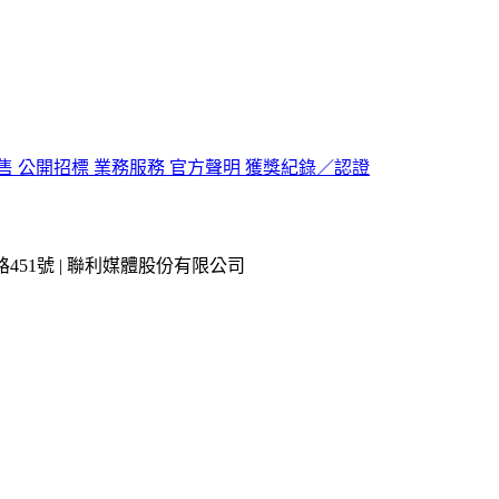
售
公開招標
業務服務
官方聲明
獲獎紀錄／認證
市內湖區瑞光路451號 | 聯利媒體股份有限公司