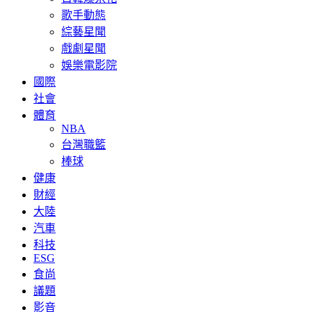
歌手動態
綜藝星聞
戲劇星聞
娛樂電影院
國際
社會
體育
NBA
台灣職籃
棒球
健康
財經
大陸
汽車
科技
ESG
食尚
議題
影音