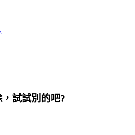
人
，試試別的吧?