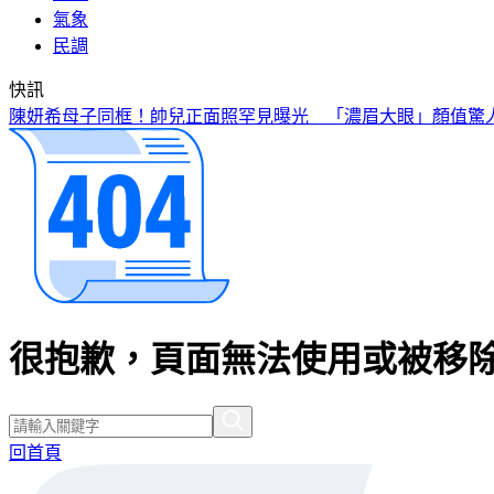
氣象
民調
快訊
陳妍希母子同框！帥兒正面照罕見曝光 「濃眉大眼」顏值驚
很抱歉，頁面無法使用或被移除
回首頁