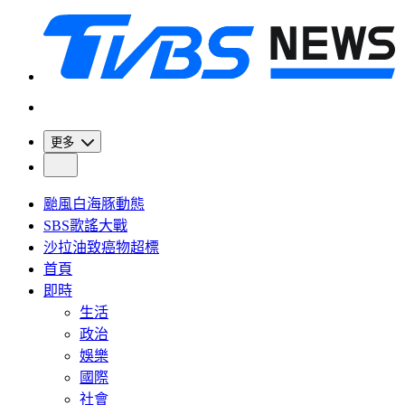
更多
颱風白海豚動態
SBS歌謠大戰
沙拉油致癌物超標
首頁
即時
生活
政治
娛樂
國際
社會