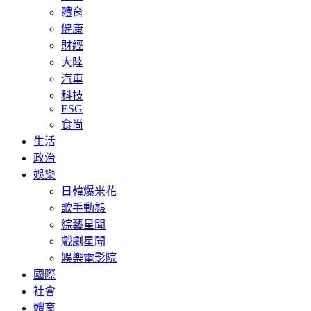
體育
健康
財經
大陸
汽車
科技
ESG
食尚
生活
政治
娛樂
日韓爆米花
歌手動態
綜藝星聞
戲劇星聞
娛樂電影院
國際
社會
體育