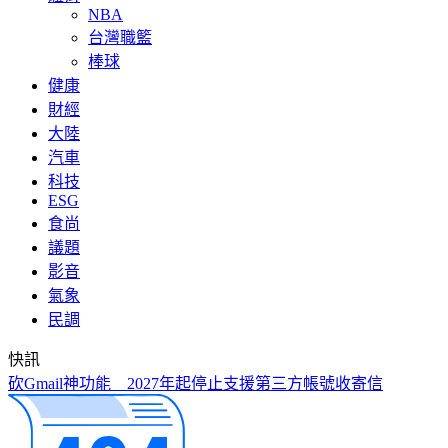
NBA
台灣職籃
棒球
健康
財經
大陸
汽車
科技
ESG
食尚
議題
影音
氣象
民調
快訊
砍Gmail神功能 2027年起停止支援第三方帳號收寄信