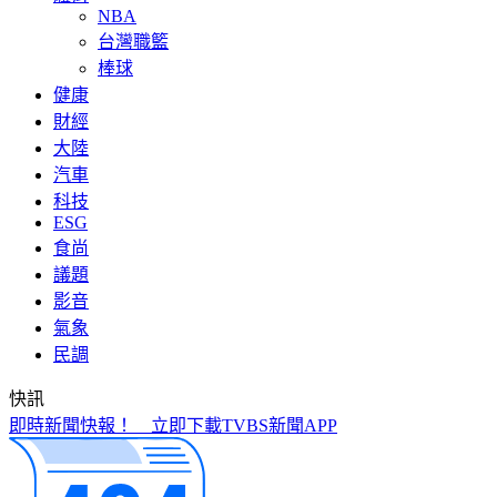
NBA
台灣職籃
棒球
健康
財經
大陸
汽車
科技
ESG
食尚
議題
影音
氣象
民調
快訊
北市第3波油品抽驗！「2苦茶油」苯駢芘超標 已全面預防性
下架