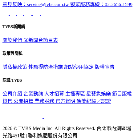
意見反映：service@tvbs.com.tw
觀眾服務專線：02-2656-1599
TVBS新聞網
關於我們
56新聞台節目表
政策與隱私
隱私權政策
性騷擾防治措施
網站使用協定
版權宣告
認識 TVBS
公司介紹
企業動態
人才招募
主播專區
星藝象娛樂
節目版權
銷售
公開招標
業務服務
官方聲明
獲獎紀錄／認證
2026 © TVBS Media Inc. All Rights Reserved. 台北市內湖區瑞