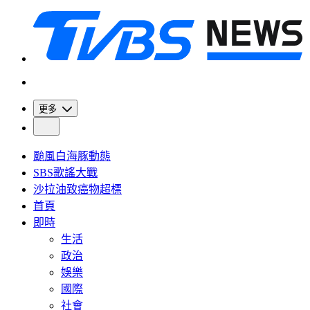
更多
颱風白海豚動態
SBS歌謠大戰
沙拉油致癌物超標
首頁
即時
生活
政治
娛樂
國際
社會