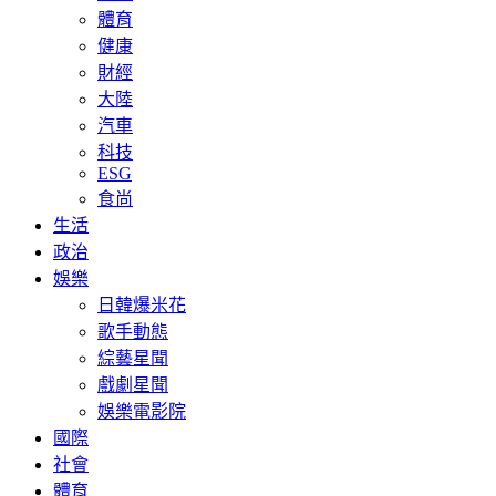
體育
健康
財經
大陸
汽車
科技
ESG
食尚
生活
政治
娛樂
日韓爆米花
歌手動態
綜藝星聞
戲劇星聞
娛樂電影院
國際
社會
體育