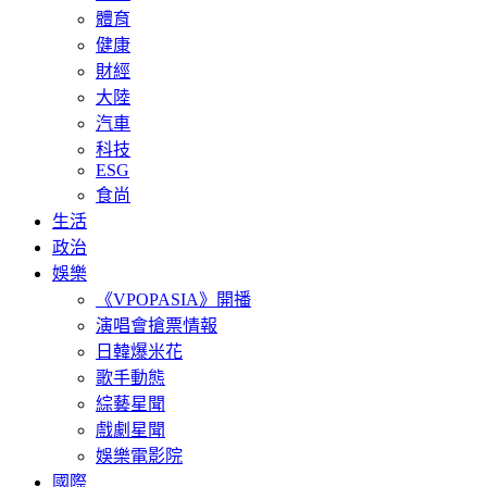
體育
健康
財經
大陸
汽車
科技
ESG
食尚
生活
政治
娛樂
《VPOPASIA》開播
演唱會搶票情報
日韓爆米花
歌手動態
綜藝星聞
戲劇星聞
娛樂電影院
國際