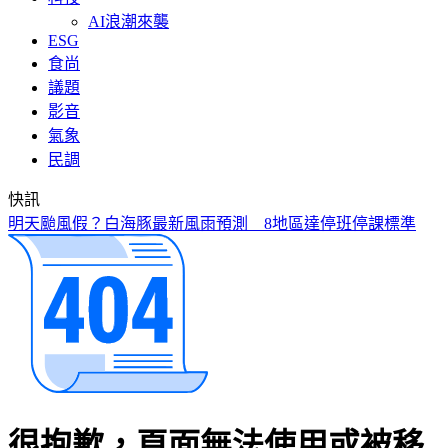
AI浪潮來襲
ESG
食尚
議題
影音
氣象
民調
快訊
明天颱風假？白海豚最新風雨預測 8地區達停班停課標準
很抱歉，頁面無法使用或被移