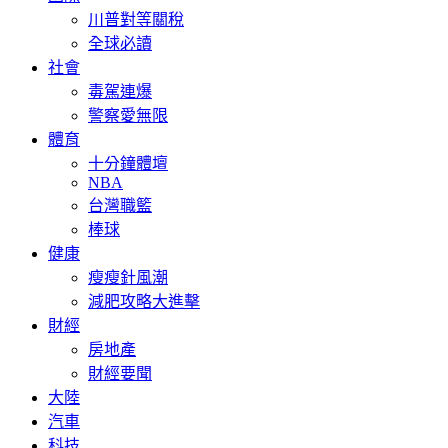
川普對等關稅
全球必讀
社會
毒駕連爆
警察愛無限
體育
十分鐘體壇
NBA
台灣職籃
棒球
健康
瘦瘦針風潮
減肥攻略大進擊
財經
房地產
財經要聞
大陸
汽車
科技