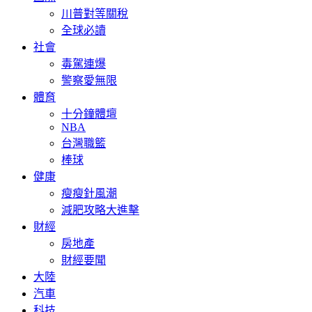
川普對等關稅
全球必讀
社會
毒駕連爆
警察愛無限
體育
十分鐘體壇
NBA
台灣職籃
棒球
健康
瘦瘦針風潮
減肥攻略大進擊
財經
房地產
財經要聞
大陸
汽車
科技