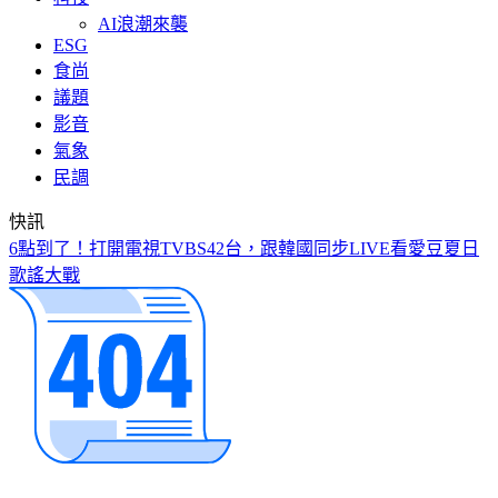
AI浪潮來襲
ESG
食尚
議題
影音
氣象
民調
快訊
6點到了！打開電視TVBS42台，跟韓國同步LIVE看愛豆夏日
歌謠大戰