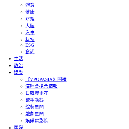
體育
健康
財經
大陸
汽車
科技
ESG
食尚
生活
政治
娛樂
《VPOPASIA》開播
演唱會搶票情報
日韓爆米花
歌手動態
綜藝星聞
戲劇星聞
娛樂電影院
國際