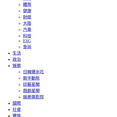
體育
健康
財經
大陸
汽車
科技
ESG
食尚
生活
政治
娛樂
日韓爆米花
歌手動態
綜藝星聞
戲劇星聞
娛樂電影院
國際
社會
體育