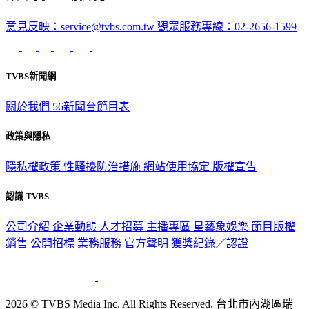
意見反映：service@tvbs.com.tw
觀眾服務專線：02-2656-1599
TVBS新聞網
關於我們
56新聞台節目表
政策與隱私
隱私權政策
性騷擾防治措施
網站使用協定
版權宣告
認識 TVBS
公司介紹
企業動態
人才招募
主播專區
星藝象娛樂
節目版權
銷售
公開招標
業務服務
官方聲明
獲獎紀錄／認證
2026 © TVBS Media Inc. All Rights Reserved. 台北市內湖區瑞