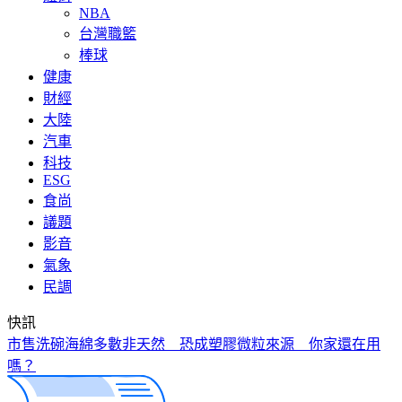
NBA
台灣職籃
棒球
健康
財經
大陸
汽車
科技
ESG
食尚
議題
影音
氣象
民調
快訊
市售洗碗海綿多數非天然 恐成塑膠微粒來源 你家還在用
嗎？