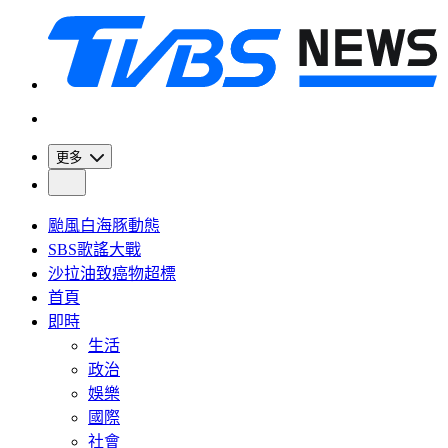
更多
颱風白海豚動態
SBS歌謠大戰
沙拉油致癌物超標
首頁
即時
生活
政治
娛樂
國際
社會