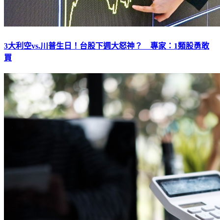
3大利空vs.川普生日！台股下週大怒神？ 專家：1類股勇敢
買