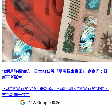
18個月狂飆56倍！日本AI妖股「暴漲超車豐田」 謝金河：日
新王者誕生
下載TVBS新聞APP，最新消息不漏接
加入TVBS新聞LINE，
重點新聞一次看