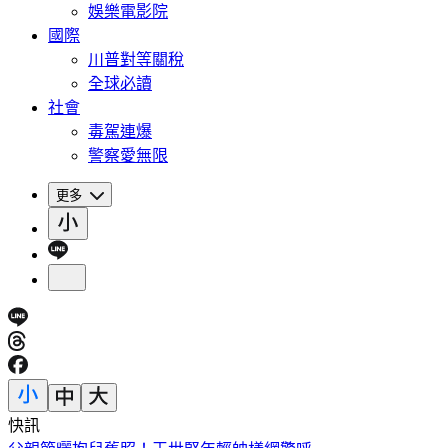
娛樂電影院
國際
川普對等關稅
全球必讀
社會
毒駕連爆
警察愛無限
更多
快訊