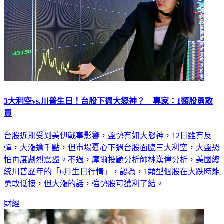
3大利空vs.川普生日！台股下週大怒神？ 專家：1類股勇敢
買
台股近期受到美伊戰事影響，盤勢有如大怒神，12日雖有反
彈，大漲逾千點，但市場憂心下週台股面臨三大利空，大盤恐
怕再度劇烈震盪。不過，摩爾投顧分析師林漢偉分析，美國總
統川普歷年的「6月生日行情」，認為，1類型個股在大跌時能
勇敢低接，但大漲的話，強勢股可獲利了結。
財經