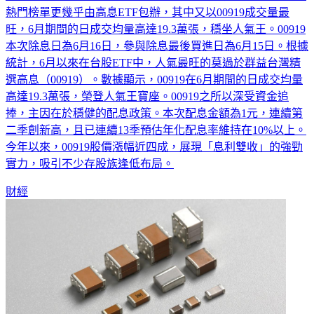
熱門榜單更幾乎由高息ETF包辦，其中又以00919成交量最
旺，6月期間的日成交均量高達19.3萬張，穩坐人氣王。00919
本次除息日為6月16日，參與除息最後買進日為6月15日。根據
統計，6月以來在台股ETF中，人氣最旺的莫過於群益台灣精
選高息（00919）。數據顯示，00919在6月期間的日成交均量
高達19.3萬張，榮登人氣王寶座。00919之所以深受資金追
捧，主因在於穩健的配息政策。本次配息金額為1元，連續第
二季創新高，且已連續13季預估年化配息率維持在10%以上。
今年以來，00919股價漲幅近四成，展現「息利雙收」的強勁
實力，吸引不少存股族逢低布局。
財經