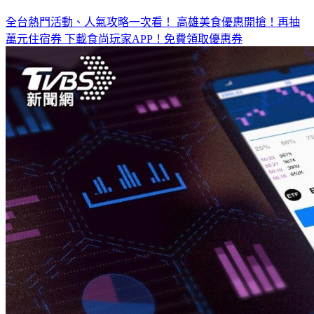
全台熱門活動、人氣攻略一次看！
高雄美食優惠開搶！再抽
萬元住宿券
下載食尚玩家APP！免費領取優惠券