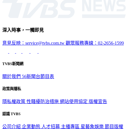
深入時事，一觸即見
意見反映：service@tvbs.com.tw
觀眾服務專線：02-2656-1599
TVBS新聞網
關於我們
56新聞台節目表
政策與隱私
隱私權政策
性騷擾防治措施
網站使用協定
版權宣告
認識 TVBS
公司介紹
企業動態
人才招募
主播專區
星藝象娛樂
節目版權