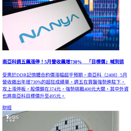
南亞科週五飆漲停！5月營收飆增730% 「目標價」喊到這
受惠於DDR記憶體合約價漲幅超乎預期，南亞科（2408）5月
營收繳出年增730%的超狂成績單，週五在買盤強勢進駐下，
攻上漲停板，股價鎖在374元，強勢挑戰400元大關，其中外資
也將南亞科目標價升至495元。
財經