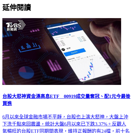
延伸閱讀
台股大怒神資金湧高息ETF 00919成交量奪冠、配1元今最後
買進
6月以來全球金融市場不平靜，台股也上演大怒神，大盤上沖
下洗千點來回震盪，統計大盤6月以來已下跌3.37%。反觀人
氣暢旺的台股ETF同期間表現，維持正報酬的有24檔，前十名