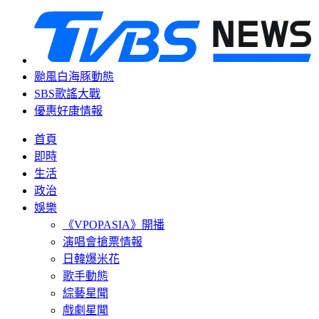
颱風白海豚動態
SBS歌謠大戰
優惠好康情報
首頁
即時
生活
政治
娛樂
《VPOPASIA》開播
演唱會搶票情報
日韓爆米花
歌手動態
綜藝星聞
戲劇星聞