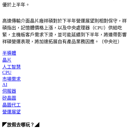
優於上半年。
高速傳輸介面晶片廠祥碩對於下半年營運展望則相對保守，祥
碩指出，記憶體價格上漲，以及中央處理器（CPU）供給吃
緊，主機板客戶需求下滑，並可能延續到下半年，將連帶影響
祥碩營運表現，將加速拓展自有產品業務因應。（中央社）
半導體
晶片
人工智慧
CPU
市場需求
AI
伺服器
矽晶圓
晶圓代工
營運展望
◤放假去哪玩？◢