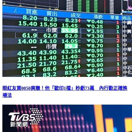
眼紅友買0050爽賺！他「歐印1檔」秒虧73萬 內行勸正確進
場法