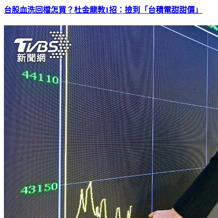
台股血洗回檔怎買？杜金龍教1招：撿到「台積電甜甜價」