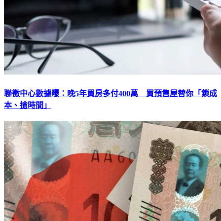
聯徵中心數據曝：晚5年買房多付400萬 買預售屋替你「鎖成
本、搶時間」