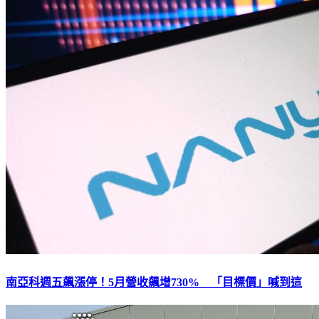
南亞科週五飆漲停！5月營收飆增730% 「目標價」喊到這