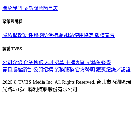
關於我們
56新聞台節目表
政策與隱私
隱私權政策
性騷擾防治措施
網站使用協定
版權宣告
認識 TVBS
公司介紹
企業動態
人才招募
主播專區
星藝象娛樂
節目版權銷售
公開招標
業務服務
官方聲明
獲獎紀錄／認證
2026 © TVBS Media Inc. All Rights Reserved. 台北市內湖區瑞
光路451號 | 聯利媒體股份有限公司