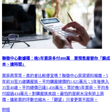
聯徵中心數據曝：晚5年買房多付400萬 買預售屋替你「鎖成
本、搶時間」
買房再等等，真的會比較便宜嗎？聯徵中心房貸資料揭露，5
年前30至35歲購屋族，平均購屋總價約1,021萬元；5年後進入
35至40歲，平均總價已達1,456萬元，等於晚5年買房，平均多
付超過434萬元。對購屋族來說，最怕的是薪水沒有追上房
價，連能買的坪數也縮水，「觀望」只會更買不起房。
財經