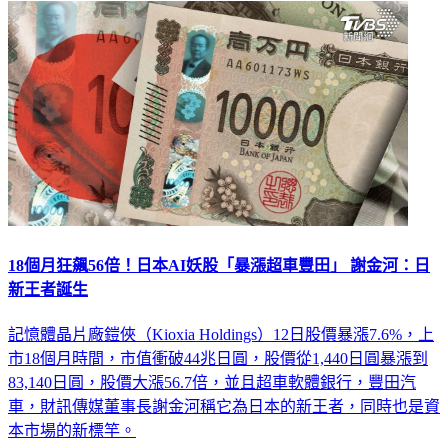
18個月狂飆56倍！日本AI妖股「暴漲超車豐田」 謝金河：日
新王者誕生
記憶體晶片廠鎧俠（Kioxia Holdings）12日股價暴漲7.6%，上
市18個月時間，市值衝破44兆日圓，股價從1,440日圓暴漲到
83,140日圓，股價大漲56.7倍，並且超車軟體銀行，豐田汽
車，財訊傳媒董事長謝金河稱它為日本的新王者，同時也是資
本市場的新標竿。