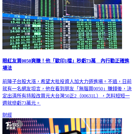
眼紅友買0050爽賺！他「歐印1檔」秒虧73萬 內行勸正確進
場法
前陣子台股大漲，希望大批投資人加大力道進場。不過，日前
就有一名網友坦言，他在看到朋友「無腦買0050」賺錢後，決
定出清所有持股改買元大台灣50正2（00631L），怎料短短一
週就慘虧73萬元。
財經