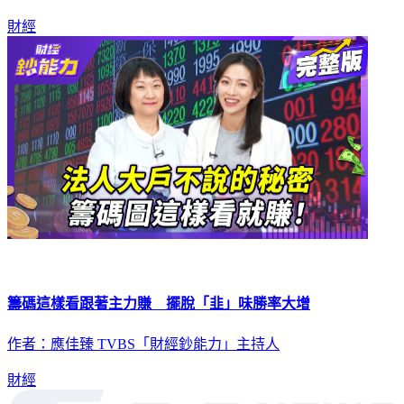
財經
籌碼這樣看跟著主力賺 擺脫「韭」味勝率大增
作者：應佳臻 TVBS「財經鈔能力」主持人
財經