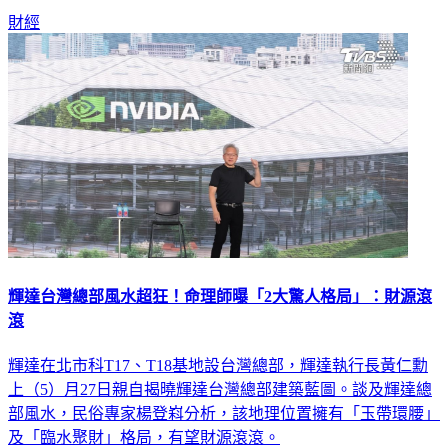
財經
輝達台灣總部風水超狂！命理師曝「2大驚人格局」：財源滾
滾
輝達在北市科T17、T18基地設台灣總部，輝達執行長黃仁勳
上（5）月27日親自揭曉輝達台灣總部建築藍圖。談及輝達總
部風水，民俗專家楊登嵙分析，該地理位置擁有「玉帶環腰」
及「臨水聚財」格局，有望財源滾滾。