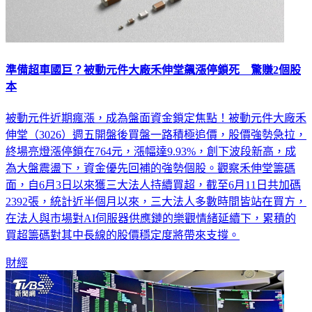
準備超車國巨？被動元件大廠禾伸堂飆漲停鎖死 驚賺2個股
本
被動元件近期瘋漲，成為盤面資金鎖定焦點！被動元件大廠禾
伸堂（3026）週五開盤後買盤一路積極追價，股價強勢急拉，
終場亮燈漲停鎖在764元，漲幅達9.93%，創下波段新高，成
為大盤震盪下，資金優先回補的強勢個股。觀察禾伸堂籌碼
面，自6月3日以來獲三大法人持續買超，截至6月11日共加碼
2392張，統計近半個月以來，三大法人多數時間皆站在買方，
在法人與市場對AI伺服器供應鏈的樂觀情緒延續下，累積的
買超籌碼對其中長線的股價穩定度將帶來支撐。
財經