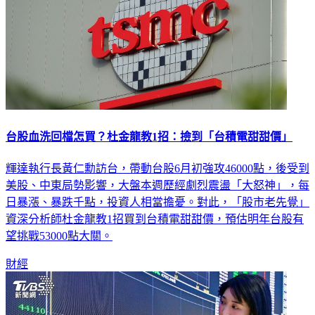
台股血洗回檔怎買？杜金龍教1招：撿到「台積電甜甜價」
輝達執行長黃仁勳訪台，帶動台股6月初強攻46000點，後受到
美股、中東局勢影響，大盤本週歷經劇烈震盪「大怒神」，每
日暴漲、暴跌千點，投資人相當擔憂。對此，「股市老先覺」
資深分析師杜金龍教1招買到台積電甜甜價，預估明年台股有
望挑戰53000點大關。
財經