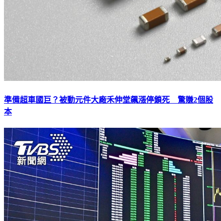
準備超車國巨？被動元件大廠禾伸堂飆漲停鎖死 驚賺2個股
本