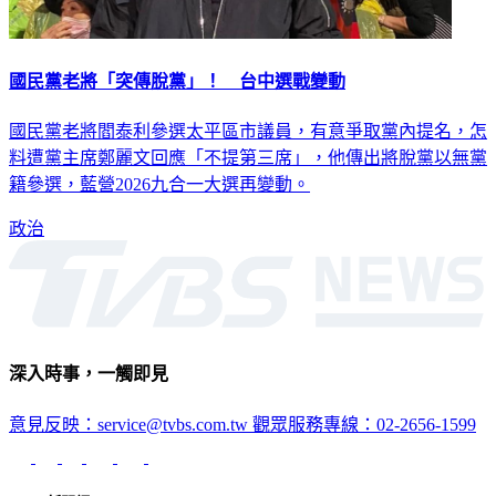
國民黨老將「突傳脫黨」！ 台中選戰變動
國民黨老將閻泰利參選太平區市議員，有意爭取黨內提名，怎
料遭黨主席鄭麗文回應「不提第三席」，他傳出將脫黨以無黨
籍參選，藍營2026九合一大選再變動。
政治
深入時事，一觸即見
意見反映：service@tvbs.com.tw
觀眾服務專線：02-2656-1599