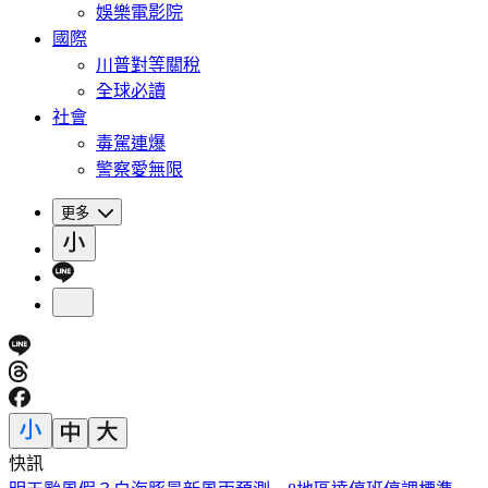
娛樂電影院
國際
川普對等關稅
全球必讀
社會
毒駕連爆
警察愛無限
更多
快訊