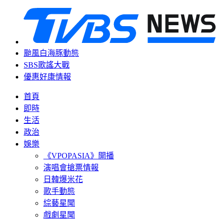
颱風白海豚動態
SBS歌謠大戰
優惠好康情報
首頁
即時
生活
政治
娛樂
《VPOPASIA》開播
演唱會搶票情報
日韓爆米花
歌手動態
綜藝星聞
戲劇星聞