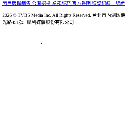
公司介紹
企業動態
人才招募
主播專區
星藝象娛樂
節目版權銷售
公開招標
業務服務
官方聲明
獲獎紀錄／認證
2026 © TVBS Media Inc. All Rights Reserved. 台北市內湖區瑞
光路451號 | 聯利媒體股份有限公司