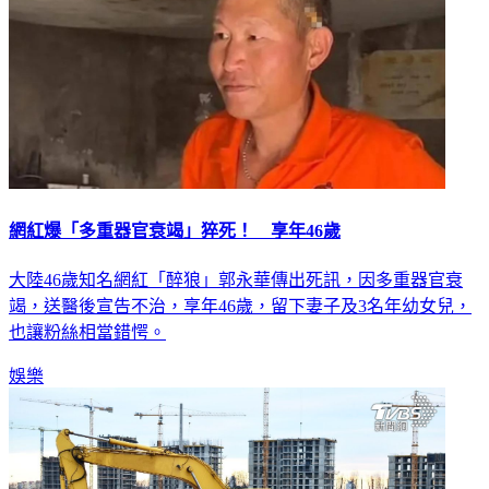
網紅爆「多重器官衰竭」猝死！ 享年46歲
大陸46歲知名網紅「醉狼」郭永華傳出死訊，因多重器官衰
竭，送醫後宣告不治，享年46歲，留下妻子及3名年幼女兒，
也讓粉絲相當錯愕。
娛樂