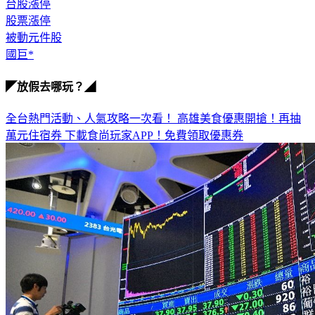
台灣股市
台股漲停
股票漲停
被動元件股
國巨*
◤放假去哪玩？◢
全台熱門活動、人氣攻略一次看！
高雄美食優惠開搶！再抽
萬元住宿券
下載食尚玩家APP！免費領取優惠券