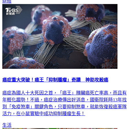
財經
癌症重大突破！癌王「抑制腫瘤」奇蹟 神助攻殺癌
癌症為國人十大死因之首，「癌王」胰臟癌死亡率高，而且有
年輕化趨勢！不過，癌症治療傳出好消息，國衛院耗時13年找
到「免疫煞車」關鍵角色，只要抑制煞車，就能恢復殺癌軍隊
活力，在小鼠實驗中成功抑制腫瘤生長！