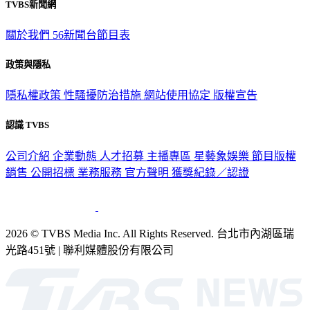
TVBS新聞網
關於我們
56新聞台節目表
政策與隱私
隱私權政策
性騷擾防治措施
網站使用協定
版權宣告
認識 TVBS
公司介紹
企業動態
人才招募
主播專區
星藝象娛樂
節目版權
銷售
公開招標
業務服務
官方聲明
獲獎紀錄／認證
2026 © TVBS Media Inc. All Rights Reserved. 台北市內湖區瑞
光路451號 | 聯利媒體股份有限公司