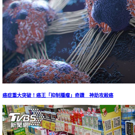
癌症重大突破！癌王「抑制腫瘤」奇蹟 神助攻殺癌