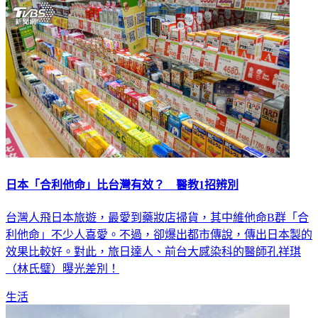
生活
日本「合利他命」比台灣有效？ 醫教1招辨別
台灣人飛日本旅遊，最愛到藥妝店掃貨，其中維他命B群「合
利他命」不少人喜愛。不過，卻爆出都市傳說，傳出日本製的
效果比較好。對此，旅日達人、前台大感染科的醫師孔祥琪
（林氏璧）曝光差別！
生活