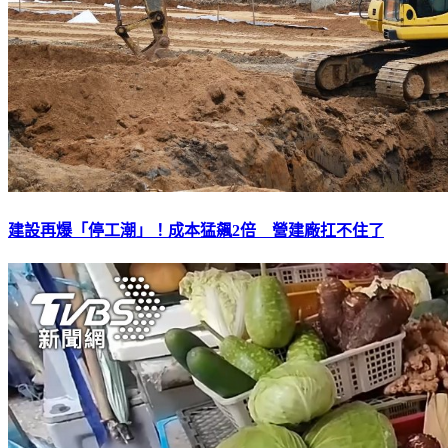
建設再爆「停工潮」！成本猛飆2倍 營建廠扛不住了