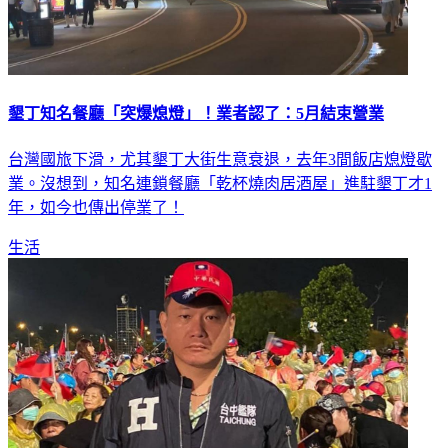
墾丁知名餐廳「突爆熄燈」！業者認了：5月結束營業
台灣國旅下滑，尤其墾丁大街生意衰退，去年3間飯店熄燈歇
業。沒想到，知名連鎖餐廳「乾杯燒肉居酒屋」進駐墾丁才1
年，如今也傳出停業了！
生活