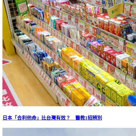
日本「合利他命」比台灣有效？ 醫教1招辨別