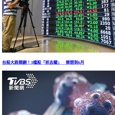
台股大跌開鍘！3檔股「抓去關」 禁閉到6月