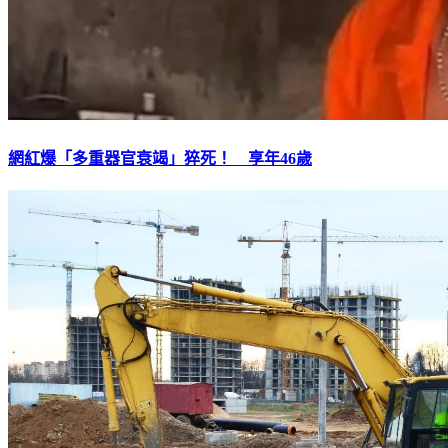
網紅爆「多重器官衰竭」猝死！ 享年46歲