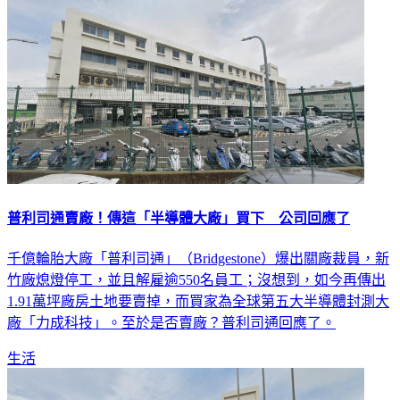
普利司通賣廠！傳這「半導體大廠」買下 公司回應了
千億輪胎大廠「普利司通」（Bridgestone）爆出關廠裁員，新
竹廠熄燈停工，並且解雇逾550名員工；沒想到，如今再傳出
1.91萬坪廠房土地要賣掉，而買家為全球第五大半導體封測大
廠「力成科技」。至於是否賣廠？普利司通回應了。
生活