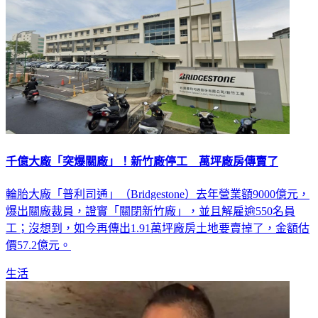
千億大廠「突爆關廠」！新竹廠停工 萬坪廠房傳賣了
輪胎大廠「普利司通」（Bridgestone）去年營業額9000億元，
爆出關廠裁員，證實「關閉新竹廠」，並且解雇逾550名員
工；沒想到，如今再傳出1.91萬坪廠房土地要賣掉了，金額估
價57.2億元。
生活