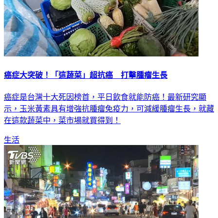
癌症大突破！「這蔬菜」超抗癌 打擊腫瘤生長
癌症是台灣十大死因榜首，平日飲食就能防癌！最新研究顯
示，玉米黃素具有增強抗腫瘤免疫力，可減緩腫瘤生長，就藏
在這款蔬菜中，菜市場就買得到！
生活