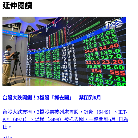
延伸閱讀
台股大跌開鍘！3檔股「抓去關」 禁閉到6月
台股大跌震盪，3檔股票被列處置股，鈺邦（6449）、IET-
KY（4971）、陽程（3498）被抓去關，一路關到6月1日為
止。