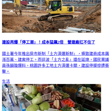
建設再爆「停工潮」！成本猛飆2倍 營建廠扛不住了
國土署今年推出房市新制「土方清運新制」，導致建商成本飆
漲百萬、建案停工。而這波「土方之亂」還在延燒，國民黨議
員孫韻璇爆料，桃園許多工地土方清運卡關，建設停擺慘遭衝
擊。
生活