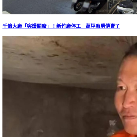
千億大廠「突爆關廠」！新竹廠停工 萬坪廠房傳賣了