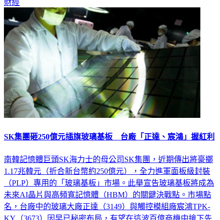
財經
SK集團砸250億元插旗玻璃基板 台廠「正達、宸鴻」握紅利
南韓記憶體巨頭SK海力士的母公司SK集團，近期傳出將豪擲
1.17兆韓元（折合新台幣約250億元），全力進軍面板級封裝
（PLP）專用的「玻璃基板」市場。此舉宣告玻璃基板將成為
未來AI晶片與高頻寬記憶體（HBM）的關鍵決戰點。市場點
名，台廠中的玻璃大廠正達（3149）與觸控模組廠宸鴻TPK-