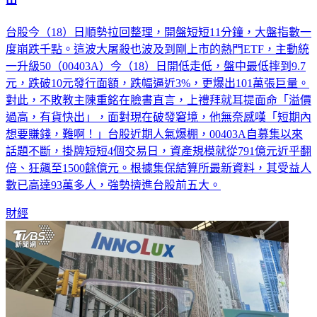
出
台股今（18）日順勢拉回整理，開盤短短11分鐘，大盤指數一
度崩跌千點。這波大屠殺也波及到剛上市的熱門ETF，主動統
一升級50（00403A）今（18）日開低走低，盤中最低摔到9.7
元，跌破10元發行面額，跌幅逼近3%，更爆出101萬張巨量。
對此，不敗教主陳重銘在臉書直言，上禮拜就耳提面命「溢價
過高，有貨快出」，面對現在破發窘境，他無奈感嘆「短期內
想要賺錢，難啊！」台股近期人氣爆棚，00403A自募集以來
話題不斷，掛牌短短4個交易日，資產規模就從791億元近乎翻
倍、狂飆至1500餘億元。根據集保結算所最新資料，其受益人
數已高達93萬多人，強勢擠進台股前五大。
財經