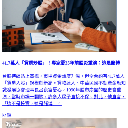
41.7萬人「貸房炒股」！專家憂35年前股災重演：這是賭博
台股持續站上高檔，市場資金熱度升溫，但全台約有41.7萬人
「貸房入股」規模創新高。貸款達人、中華民國不動產金融知
識發展協會理事長呂崑富憂心，1990年股市崩盤的歷史會重
演，當時市場一翻臉，許多人房子直接不保。對此，他直言，
「這不是投資，這是賭博」。
財經