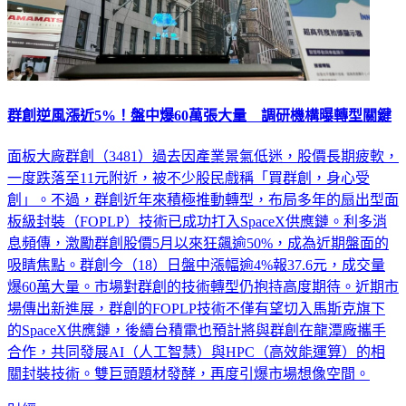
群創逆風漲近5%！盤中爆60萬張大量 調研機構曝轉型關鍵
面板大廠群創（3481）過去因產業景氣低迷，股價長期疲軟，
一度跌落至11元附近，被不少股民戲稱「買群創，身心受
創」。不過，群創近年來積極推動轉型，布局多年的扇出型面
板級封裝（FOPLP）技術已成功打入SpaceX供應鏈。利多消
息頻傳，激勵群創股價5月以來狂飆逾50%，成為近期盤面的
吸睛焦點。群創今（18）日盤中漲幅逾4%報37.6元，成交量
爆60萬大量。市場對群創的技術轉型仍抱持高度期待。近期市
場傳出新進展，群創的FOPLP技術不僅有望切入馬斯克旗下
的SpaceX供應鏈，後續台積電也預計將與群創在龍潭廠攜手
合作，共同發展AI（人工智慧）與HPC（高效能運算）的相
關封裝技術。雙巨頭題材發酵，再度引爆市場想像空間。