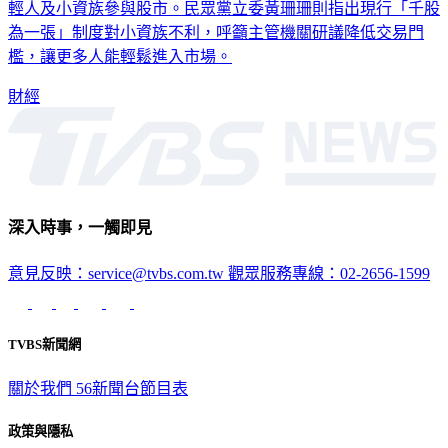
新台幣成為股東。此舉反映出隨著零股交易普及，越來越多年
輕人及小資族參與股市。民眾黨立委黃珊珊則指出現行「千股
為一張」制度對小資族不利，呼籲主管機關研議降低交易門
檻，讓更多人能輕鬆進入市場。
財經
深入時事，一觸即見
意見反映：service@tvbs.com.tw
觀眾服務專線：02-2656-1599
TVBS新聞網
關於我們
56新聞台節目表