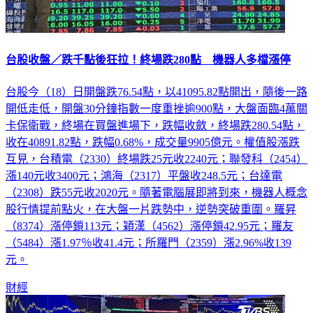
台股收盤／跌千點後狂拉！終場跌280點 機器人多檔漲停
台股今（18）日開盤跌76.54點，以41095.82點開出，隨後一路
開低走低，開盤30分鐘指數一度重挫逾900點，大盤面臨4萬關
卡保衛戰，終場在買盤進場下，跌幅收斂，終場跌280.54點，
收在40891.82點，跌幅0.68%，成交量9905億元。權值股漲跌
互見，台積電（2330）終場跌25元收2240元；聯發科（2454）
漲140元收3400元；鴻海（2317）平盤收248.5元；台達電
（2308）跌55元收2020元。隨著電腦展即將到來，機器人概念
股行情提前點火，在大盤一片跌勢中，逆勢突破重圍。羅昇
（8374）漲停鎖113元；穎漢（4562）漲停鎖42.95元；羅友
（5484）漲1.97％收41.4元；所羅門（2359）漲2.96%收139
元。
財經