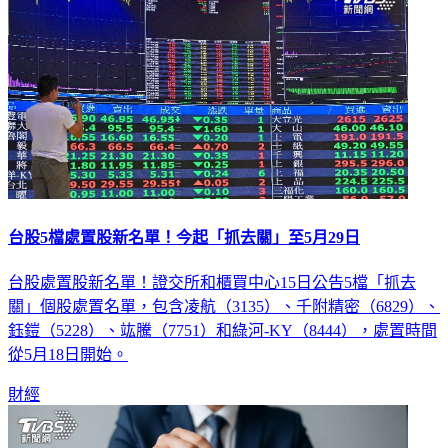
台股5檔處置股新名單！今起「抓去關」至5月29日
台股處置股新名單！證交所和櫃買中心15日公告5檔「抓去
關」個股處置名單，包含凌航（3135）、千附精密（6829）、
鈺鎧（5228）、竑騰（7751）和綠河-KY（8444），處置時間
從5月18日開始。
財經