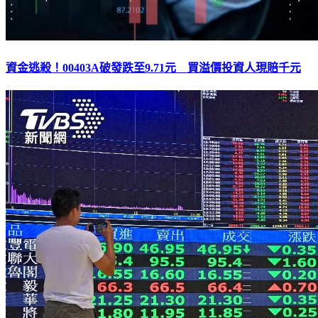
資金逃殺！00403A破發跌至9.71元 買溢價投資人現賠千元