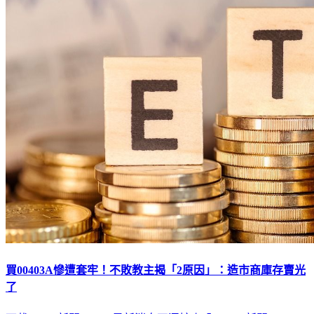
買00403A慘遭套牢！不敗教主揭「2原因」：造市商庫存賣光
了