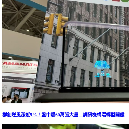
群創逆風漲近5%！盤中爆60萬張大量 調研機構曝轉型關鍵