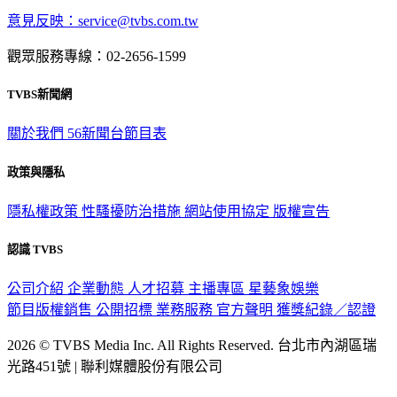
深入時事，一觸即見
意見反映：service@tvbs.com.tw
觀眾服務專線：02-2656-1599
TVBS新聞網
關於我們
56新聞台節目表
政策與隱私
隱私權政策
性騷擾防治措施
網站使用協定
版權宣告
認識 TVBS
公司介紹
企業動態
人才招募
主播專區
星藝象娛樂
節目版權銷售
公開招標
業務服務
官方聲明
獲獎紀錄／認證
2026 © TVBS Media Inc. All Rights Reserved. 台北市內湖區瑞
光路451號 | 聯利媒體股份有限公司