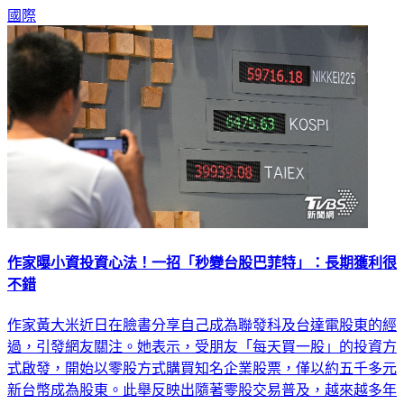
數小時內縮水約1000億美元。
國際
作家曝小資投資心法！一招「秒變台股巴菲特」：長期獲利很
不錯
作家黃大米近日在臉書分享自己成為聯發科及台達電股東的經
過，引發網友關注。她表示，受朋友「每天買一股」的投資方
式啟發，開始以零股方式購買知名企業股票，僅以約五千多元