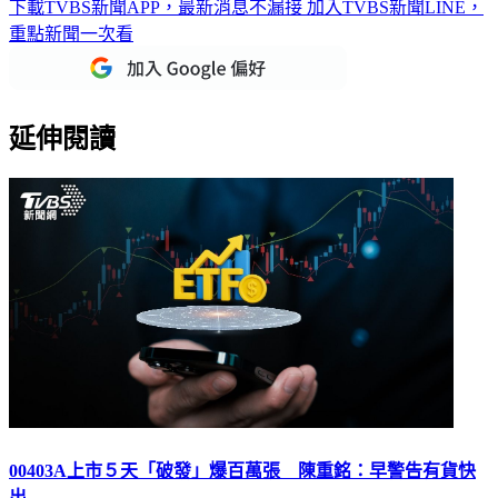
下載TVBS新聞APP，最新消息不漏接
加入TVBS新聞LINE，
重點新聞一次看
延伸閱讀
00403A上市５天「破發」爆百萬張 陳重銘：早警告有貨快