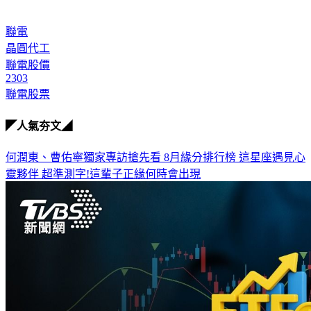
聯電
晶圓代工
聯電股價
2303
聯電股票
◤人氣夯文◢
何潤東、曹佑寧獨家專訪搶先看
8月緣分排行榜 這星座遇見心
靈夥伴
超準測字!這輩子正緣何時會出現