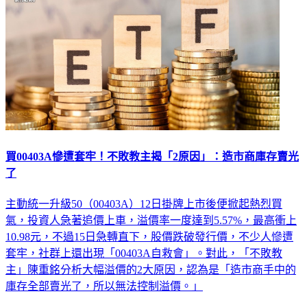
買00403A慘遭套牢！不敗教主揭「2原因」：造市商庫存賣光
了
主動統一升級50（00403A）12日掛牌上市後便掀起熱烈買
氣，投資人急著追價上車，溢價率一度達到5.57%，最高衝上
10.98元，不過15日急轉直下，股價跌破發行價，不少人慘遭
套牢，社群上還出現「00403A自救會」。對此，「不敗教
主」陳重銘分析大幅溢價的2大原因，認為是「造市商手中的
庫存全部賣光了，所以無法控制溢價。」