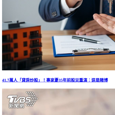
41.7萬人「貸房炒股」！專家憂35年前股災重演：這是賭博