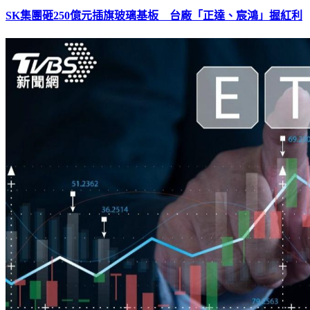
SK集團砸250億元插旗玻璃基板 台廠「正達、宸鴻」握紅利