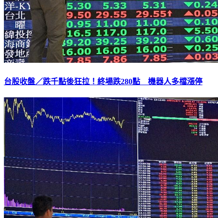
台股收盤／跌千點後狂拉！終場跌280點 機器人多檔漲停