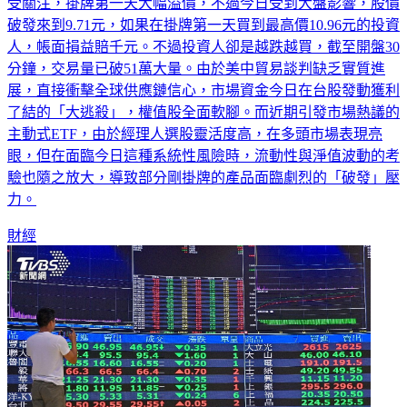
1，面臨4萬關卡保衛戰。主動式ETF 00403A從募集以來就備
受關注，掛牌第一天大幅溢價，不過今日受到大盤影響，股價
破發來到9.71元，如果在掛牌第一天買到最高價10.96元的投資
人，帳面損益賠千元。不過投資人卻是越跌越買，截至開盤30
分鐘，交易量已破51萬大量。由於美中貿易談判缺乏實質進
展，直接衝擊全球供應鏈信心，市場資金今日在台股發動獲利
了結的「大逃殺」，權值股全面軟腳。而近期引發市場熱議的
主動式ETF，由於經理人選股靈活度高，在多頭市場表現亮
眼，但在面臨今日這種系統性風險時，流動性與淨值波動的考
驗也隨之放大，導致部分剛掛牌的產品面臨劇烈的「破發」壓
力。
財經