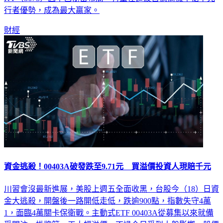
KY（3673）因早已秘密布局，有望在這波百億商機中搶下先
行者優勢，成為最大贏家。
財經
資金逃殺！00403A破發跌至9.71元 買溢價投資人現賠千元
川習會沒最新進展，美股上週五全面收黑，台股今（18）日資
金大逃殺，開盤後一路開低走低，跌逾900點，指數失守4萬