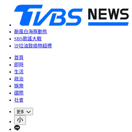
颱風白海豚動態
SBS歌謠大戰
沙拉油致癌物超標
首頁
即時
生活
政治
娛樂
國際
社會
更多