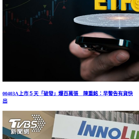
00403A上市５天「破發」爆百萬張 陳重銘：早警告有貨快
出