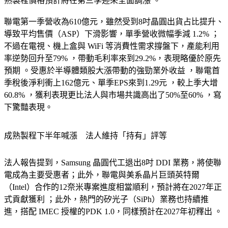
給趨緊、大客戶退出市場，利潤結構可望迎來結構性改善，成
熟製程價格預計將在第三季迎來全面調漲 。
聯電第一季營收為610億元，雖然受到8吋晶圓出貨占比提升、
導致平均售價（ASP）下滑影響，單季營收微幅季減 1.2% ；
不過在電視、機上盒與 WiFi 等消費性需求撐盤下，產能利用
率逆勢回升至79% ，帶動毛利率來到29.2%，表現略優於原先
預期 。受惠於半導體類股大漲帶動的強勁業外收益 ，聯電首
季稅後淨利衝上162億元、單季EPS來到1.29元 ，較上季大增
60.8% ，獲利表現更比法人與市場共識高出了50%至60% ，寫
下驚豔表現。
成熟製程下半年喊漲
法人維持「持有」評等
法人報告提到，Samsung 晶圓代工退出8吋 DDI 業務，將使聯
電成為主要受惠者；此外，聯電與美系晶片巨頭英特爾
（Intel）合作的12奈米專案進度相當順利，預計將在2027年正
式貢獻獲利 ；此外，熱門的矽光子（SiPh）業務也持續推
進，搭配 IMEC 授權的PDK 1.0，同樣預計在2027年初釋出 。