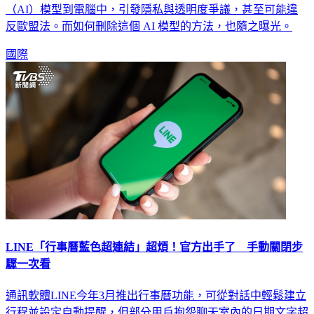
（AI）模型到電腦中，引發隱私與透明度爭議，甚至可能違
反歐盟法。而如何刪除這個 AI 模型的方法，也隨之曝光。
國際
LINE「行事曆藍色超連結」超煩！官方出手了 手動關閉步
驟一次看
通訊軟體LINE今年3月推出行事曆功能，可從對話中輕鬆建立
行程並設定自動提醒，但部分用戶抱怨聊天室內的日期文字超