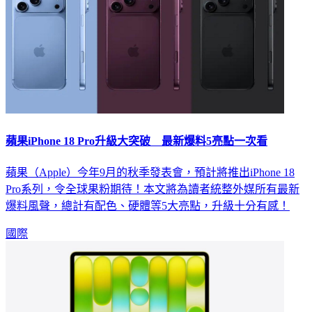
蘋果iPhone 18 Pro升級大突破 最新爆料5亮點一次看
蘋果（Apple）今年9月的秋季發表會，預計將推出iPhone 18
Pro系列，令全球果粉期待！本文將為讀者統整外媒所有最新
爆料風聲，總計有配色、硬體等5大亮點，升級十分有感！
國際