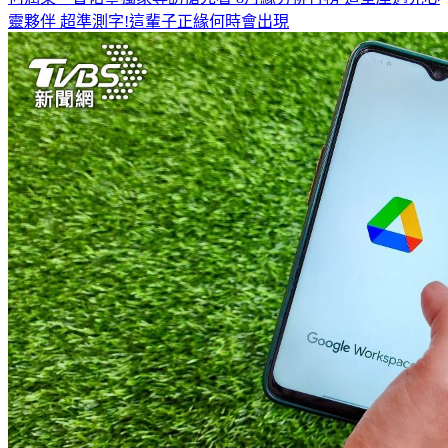
靈夥伴
超準測字!這輩子正緣何時會出現