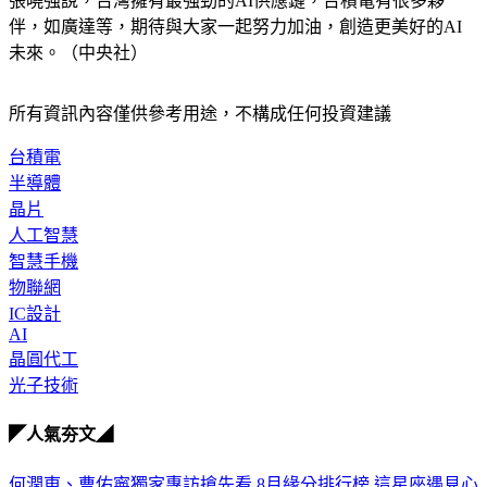
張曉強說，台灣擁有最強勁的AI供應鏈，台積電有很多夥
伴，如廣達等，期待與大家一起努力加油，創造更美好的AI
未來。（中央社）
所有資訊內容僅供參考用途，不構成任何投資建議
台積電
半導體
晶片
人工智慧
智慧手機
物聯網
IC設計
AI
晶圓代工
光子技術
◤人氣夯文◢
何潤東、曹佑寧獨家專訪搶先看
8月緣分排行榜 這星座遇見心