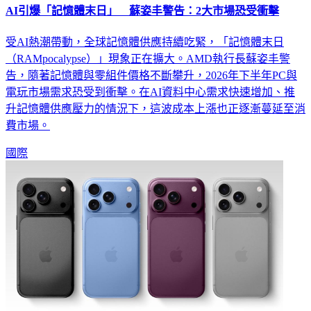
AI引爆「記憶體末日」 蘇姿丰警告：2大市場恐受衝擊
受AI熱潮帶動，全球記憶體供應持續吃緊，「記憶體末日
（RAMpocalypse）」現象正在擴大。AMD執行長蘇姿丰警
告，隨著記憶體與零組件價格不斷攀升，2026年下半年PC與
電玩市場需求恐受到衝擊。在AI資料中心需求快速增加、推
升記憶體供應壓力的情況下，這波成本上漲也正逐漸蔓延至消
費市場。
國際