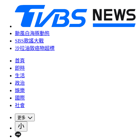
颱風白海豚動態
SBS歌謠大戰
沙拉油致癌物超標
首頁
即時
生活
政治
娛樂
國際
社會
更多