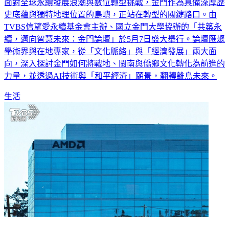
面對全球永續發展浪潮與數位轉型挑戰，金門作為具備深厚歷
史底蘊與獨特地理位置的島嶼，正站在轉型的關鍵路口。由
TVBS信望愛永續基金會主辦、國立金門大學協辦的「共築永
續，邁向智慧未來：金門論壇」於5月7日盛大舉行。論壇匯聚
學術界與在地專家，從「文化脈絡」與「經濟發展」兩大面
向，深入探討金門如何將戰地、閩南與僑鄉文化轉化為前進的
力量，並透過AI技術與「和平經濟」願景，翻轉離島未來。
生活