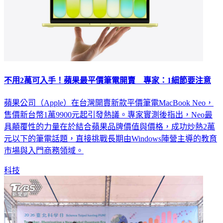
不用2萬可入手！蘋果最平價筆電開賣 專家：1細節要注意
蘋果公司（Apple）在台灣開賣新款平價筆電MacBook Neo，
售價新台幣1萬9900元起引發熱議。專家實測後指出，Neo最
具顛覆性的力量在於結合蘋果品牌價值與價格，成功炒熱2萬
元以下的筆電話題，直接挑戰長期由Windows陣營主導的教育
市場與入門商務領域。
科技