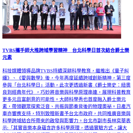
TVBS攜手師大推跨域學習精神 台北科學日首次結合爵士樂
元素
科技媒體領導品牌TVBS持續深耕科學教育，繼推出《量子糾
纏》、《愛與數學》後，今年再度延續跨域創新精神，第三度
參與「台北科學日」活動，此次更透過新書《爵士樂史：紐奧
良到經典年代》，巧妙將音樂與科學原理串連，展現科普教育
更多元且富創意的可能性。大師科學秀也首度融入爵士樂元
素，帶領觀眾探索泛音、共振與節奏背後的物理奧祕。日產汽
車亦響應支持，特別致贈新書予台北市政府，共同推廣音樂與
科學跨域結合所帶來的啟發與影響力。台北市副市長林奕華表
示:「其實音樂本身蘊含許多科學原理，透過實驗方式，讓大