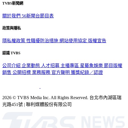
TVBS新聞網
關於我們
56新聞台節目表
政策與隱私
隱私權政策
性騷擾防治措施
網站使用協定
版權宣告
認識 TVBS
公司介紹
企業動態
人才招募
主播專區
星藝象娛樂
節目版權
銷售
公開招標
業務服務
官方聲明
獲獎紀錄／認證
2026 © TVBS Media Inc. All Rights Reserved. 台北市內湖區瑞
光路451號 | 聯利媒體股份有限公司