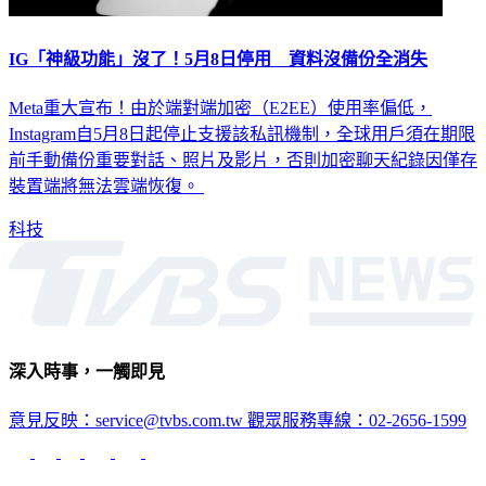
IG「神級功能」沒了！5月8日停用 資料沒備份全消失
Meta重大宣布！由於端對端加密（E2EE）使用率偏低，
Instagram自5月8日起停止支援該私訊機制，全球用戶須在期限
前手動備份重要對話、照片及影片，否則加密聊天紀錄因僅存
裝置端將無法雲端恢復。
科技
深入時事，一觸即見
意見反映：service@tvbs.com.tw
觀眾服務專線：02-2656-1599