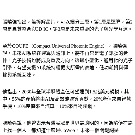
張曉強指出，若拆解晶片，可以細分三層，第1層是運算，第2
層是異質整合與3D IC，第3層是未來重要的光子與光學互連。
至於COUPE（Compact Universal Photonic Engine），張曉強
說，未來AI系統在運算與通訊上，將不再只是電子訊號的延
伸，光子技術也將成為重要方向。透過小型化、通用化的光子
引擎，有望支援AI系統持續擴大所需的高速、低功耗資料傳
輸與系統互連。
他指出，2030年全球半導體產值可望達到1.5兆美元規模，其
中，55%的產值將由AI及高效能運算貢獻，20%產值來自智慧
手機，10%產值來自汽車，10%來自物聯網。
張曉強說，他曾表示台灣民眾是世界最聰明的，因為隨便在路
上找一個人，都知道什麼是CoWoS，未來一個關鍵詞是