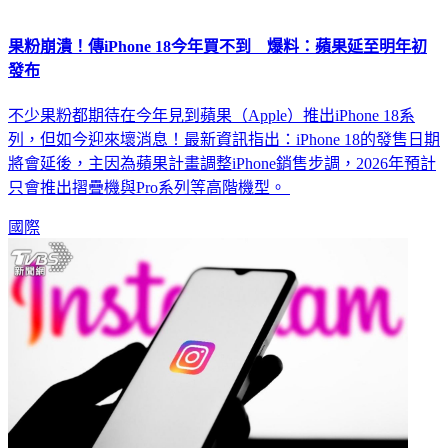
果粉崩潰！傳iPhone 18今年買不到 爆料：蘋果延至明年初
發布
不少果粉都期待在今年見到蘋果（Apple）推出iPhone 18系
列，但如今迎來壞消息！最新資訊指出：iPhone 18的發售日期
將會延後，主因為蘋果計畫調整iPhone銷售步調，2026年預計
只會推出摺疊機與Pro系列等高階機型。
國際