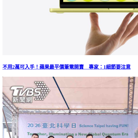
不用2萬可入手！蘋果最平價筆電開賣 專家：1細節要注意