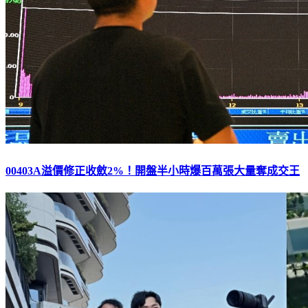
00403A溢價修正收斂2%！開盤半小時爆百萬張大量奪成交王