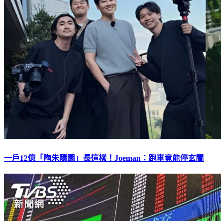
一戶12億「陶朱隱園」長這樣！Joeman：跑車竟能停玄關