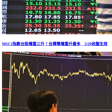
MSCI指數台股權重三升！台積電權重升最多 5/29收盤生效