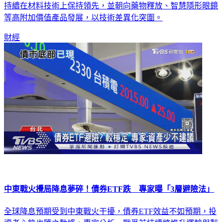
持續在材料技術上保持領先，並朝向藥物釋放、智慧隱形眼鏡
等高附加價值產品發展，以技術差異化突圍。
財經
中東戰火攪局降息夢碎！債券ETF跌 專家曝「3層避險法」
全球降息預期受到中東戰火干擾，債券ETF效益不如預期，投