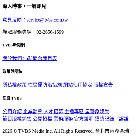
深入時事，一觸即見
意見反映：service@tvbs.com.tw
觀眾服務專線：02-2656-1599
TVBS新聞網
關於我們
56新聞台節目表
政策與隱私
隱私權政策
性騷擾防治措施
網站使用協定
版權宣告
認識 TVBS
公司介紹
企業動態
人才招募
主播專區
星藝象娛樂
節目版權銷售
公開招標
業務服務
官方聲明
獲獎紀錄／認證
2026 © TVBS Media Inc. All Rights Reserved. 台北市內湖區瑞