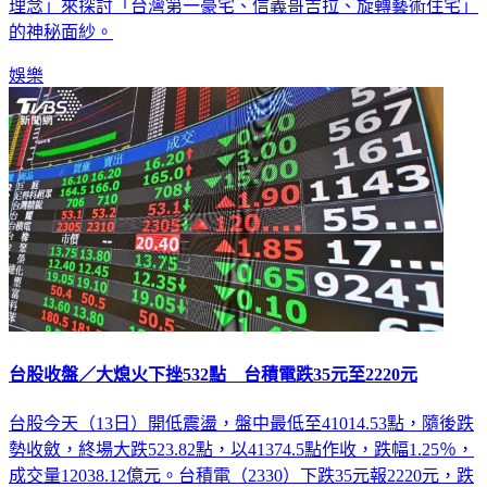
理念」來探討「台灣第一豪宅、信義哥吉拉、旋轉藝術住宅」
的神秘面紗。
娛樂
台股收盤／大熄火下挫532點 台積電跌35元至2220元
台股今天（13日）開低震盪，盤中最低至41014.53點，隨後跌
勢收斂，終場大跌523.82點，以41374.5點作收，跌幅1.25％，
成交量12038.12億元。台積電（2330）下跌35元報2220元，跌