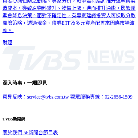
資者心態也隨之動搖。專家分析，戰爭若持續將推升運輸與製
造成本，導致原物料攀升、物價上漲，進而推升通膨，影響聯
準會降息決策。面對不確定性，有專家建議投資人可採取分散
風險策略，透過現金、債券ETF及多元資產配置來因應市場波
動。
財經
深入時事，一觸即見
意見反映：service@tvbs.com.tw
觀眾服務專線：02-2656-1599
TVBS新聞網
關於我們
56新聞台節目表