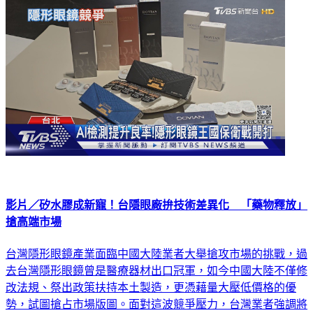
影片／矽水膠成新寵！台隱眼廠拚技術差異化 「藥物釋放」
搶高端市場
台灣隱形眼鏡產業面臨中國大陸業者大舉搶攻市場的挑戰，過
去台灣隱形眼鏡曾是醫療器材出口冠軍，如今中國大陸不僅修
改法規、祭出政策扶持本土製造，更憑藉量大壓低價格的優
勢，試圖搶占市場版圖。面對這波競爭壓力，台灣業者強調將