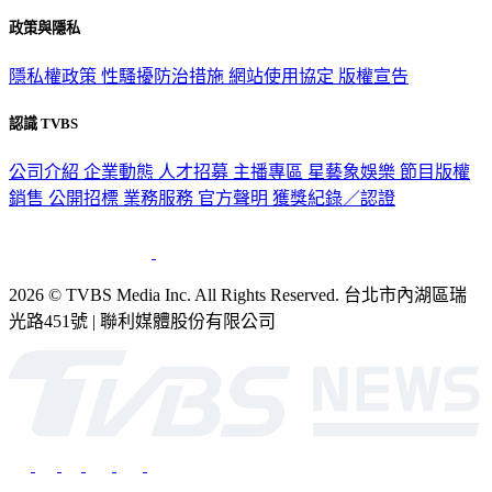
政策與隱私
隱私權政策
性騷擾防治措施
網站使用協定
版權宣告
認識 TVBS
公司介紹
企業動態
人才招募
主播專區
星藝象娛樂
節目版權
銷售
公開招標
業務服務
官方聲明
獲獎紀錄／認證
2026 © TVBS Media Inc. All Rights Reserved. 台北市內湖區瑞
光路451號 | 聯利媒體股份有限公司