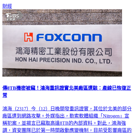
財經
傳8TB機密被竊！鴻海重訊證實北美廠區遭駭：產線已恢復正
常
鴻海（2317）今（12）日晚間發重訊證實，其位於北美的部分
廠區遭到網路攻擊。外媒指出，勒索軟體組織「Nitrogen」宣
稱犯案，並揚言已竊取高達8TB的內部資料。對此，鴻海強
調，資安團隊已於第一時間啟動應變機制，目前受影響廠區的