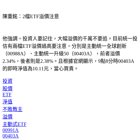
陳重銘：2檔ETF溢價注意
他強調，投資人要記住，大幅溢價的千萬不要追。目前統一投
信有兩檔ETF溢價過高要注意，分別是主動統一全球創新
（00988A）、主動統一升級50（00403A），前者溢價
2.34%，後者則是2.38%。且根據官網顯示，9點8分時00403A
的即時淨值為10.11元，當心買貴。
投資
股價
ETF
淨值
不敗教主
溢價
主動式ETF
00991A
00403A