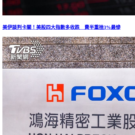
美伊談判卡關！美股四大指數多收跌 費半重挫3%最慘