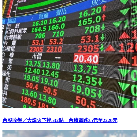
台股收盤／大熄火下挫532點 台積電跌35元至2220元