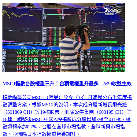
MSCI指數台股權重三升！台積電權重升最多 5/29收盤生效
指數編纂公司MSCI（明晟）於今（13）日凌晨公布半年度指
數調整方案，根據MSCI的說明，本次成分股新增長飛光纖
（601869 CH）等19檔股票，刪除公牛集團（603195 CH）等
16檔，調整後MSCI中國A股指數成分股增加3檔至411檔，檔
數週轉率約0.7%。台股在全球市場指數、全球新興市場指
數、亞洲除日本指數權重皆獲調升。