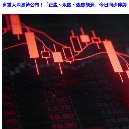
有重大消息待公布！「正崴、永崴、森崴能源」今日同步停牌