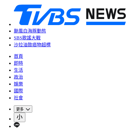
颱風白海豚動態
SBS歌謠大戰
沙拉油致癌物超標
首頁
即時
生活
政治
娛樂
國際
社會
更多