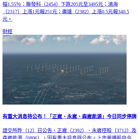
幅1.55％；聯發科（2454）下跌205元至3495元；鴻海
（2317）上漲1元報251元；廣達（2382）上漲0.5元報340.5
元。
財經
有重大消息待公布！「正崴、永崴、森崴能源」今日同步停牌
證交所昨（12）日公告，正崴（2392）、永崴控股（3712）及
森崴能源（6806），因有重大訊息待公布，上市普通股自今