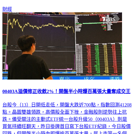
財經
00403A溢價修正收斂2%！開盤半小時爆百萬張大量奪成交王
台股今（13）日開低走低，開盤大跌近700點，指數回測41208
點。晶圓雙雄領跌，高價股全面下挫，金融股則逆勢往上抗
跌。備受關注的主動式ETF統一台股升級50（00403A）則是
買氣持續旺翻天，昨日掛牌首日寫下台股ETF紀錄，今日股價
回跌，但開盤半小時內即爆逾百萬張大量，居上市第一名個