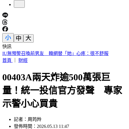
快訊
快訊／財神爺不在家 威力彩頭獎、二獎雙槓龜
首頁
｜
財經
00403A兩天炸逾500萬張巨
量！統一投信官方發聲 專家
示警小心買貴
記者：周筠羚
發佈時間：2026.05.13 11:47