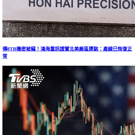
傳8TB機密被竊！鴻海重訊證實北美廠區遭駭：產線已恢復正
常