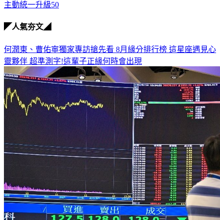
主動統一升級50
◤人氣夯文◢
何潤東、曹佑寧獨家專訪搶先看
8月緣分排行榜 這星座遇見心
靈夥伴
超準測字!這輩子正緣何時會出現