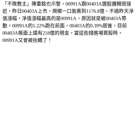
「不敗教主」陳重銘也示警，00991A跟00403A選股邏輯很接
近，昨日00403A上市，規模一口氣衝到1176.8億，不過昨天淨
值漲幅，淨值漲幅最高的是00991A，原因就是被00403A帶
動。00991A的1.22%跑在前面，00403A的0.39%居後，目前
00403A帳面上還有218億的現金，當這些錢進場買股時，
00991A又會被抬轎了！