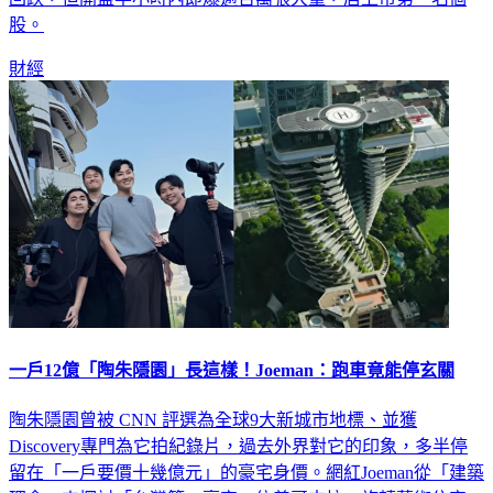
股。
財經
一戶12億「陶朱隱園」長這樣！Joeman：跑車竟能停玄關
陶朱隱園曾被 CNN 評選為全球9大新城市地標、並獲
Discovery專門為它拍紀錄片，過去外界對它的印象，多半停
留在「一戶要價十幾億元」的豪宅身價。網紅Joeman從「建築