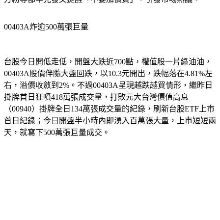
00403A炸逾500萬張巨量
台股今日開低走低，開盤大跌近700點，權值股一片綠油油，
00403A股價伴隨大盤回跌，以10.3元開出，跌幅落在4.81%左
右，溢價收斂到2%。不過00403A呈現越跌越買情形，繼昨日
掛牌首日狂噴418萬張成交量，打敗元大台灣價值高息
（00940）掛牌全日134萬張成交量的紀錄，刷新台股ETF上市
首日紀錄；今日開盤半小時內即湧入百萬張大量，上市短短兩
天，就寫下500萬張巨量成交。