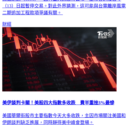
（13）日起暫停交易。對此外界猜測，這可能與台電離岸風電
二期追加工程款項爭議有關。
財經
美伊談判卡關！美股四大指數多收跌 費半重挫3%最慘
美國華爾街股市主要指數今天大多收跌，主因市場關注美國和
伊朗談判缺乏進展，同時靜待美中峰會登場。