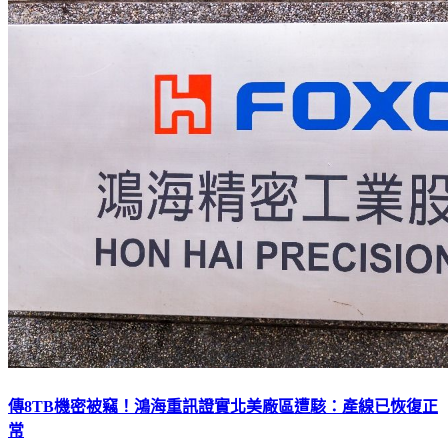
傳8TB機密被竊！鴻海重訊證實北美廠區遭駭：產線已恢復正
常