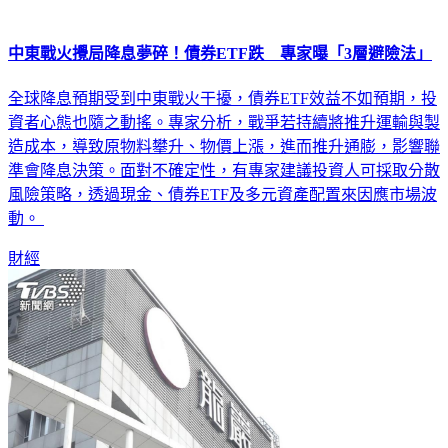
中東戰火攪局降息夢碎！債券ETF跌 專家曝「3層避險法」
全球降息預期受到中東戰火干擾，債券ETF效益不如預期，投
資者心態也隨之動搖。專家分析，戰爭若持續將推升運輸與製
造成本，導致原物料攀升、物價上漲，進而推升通膨，影響聯
準會降息決策。面對不確定性，有專家建議投資人可採取分散
風險策略，透過現金、債券ETF及多元資產配置來因應市場波
動。
財經