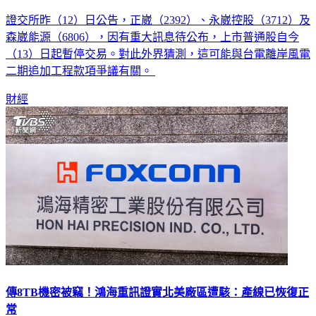
證交所昨（12）日公告，正崴（2392）、永崴控股（3712）及
森崴能源（6806），因有重大訊息待公布，上市普通股自今
（13）日起暫停交易。對此外界猜測，這可能與台電離岸風電
二期追加工程款項爭議有關。
財經
傳8TB機密被竊！鴻海重訊證實北美廠區遭駭：產線已恢復正
常