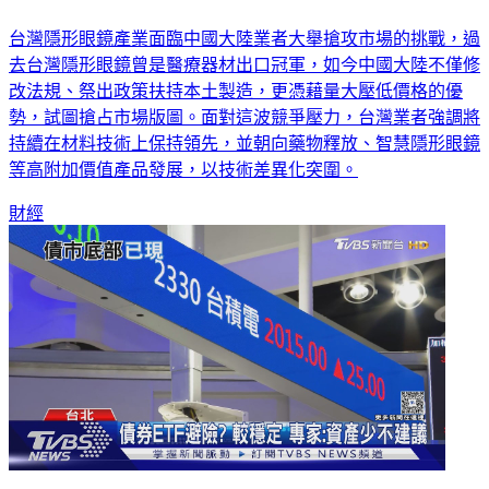
台灣隱形眼鏡產業面臨中國大陸業者大舉搶攻市場的挑戰，過
去台灣隱形眼鏡曾是醫療器材出口冠軍，如今中國大陸不僅修
改法規、祭出政策扶持本土製造，更憑藉量大壓低價格的優
勢，試圖搶占市場版圖。面對這波競爭壓力，台灣業者強調將
持續在材料技術上保持領先，並朝向藥物釋放、智慧隱形眼鏡
等高附加價值產品發展，以技術差異化突圍。
財經