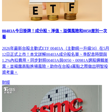
00403A今日掛牌！成分股、淨值、溢價風險和0050差別一次
看
2026年最新台股主動式ETF 00403A（主動統一升級50）在5月
12日正式上市！本文詳解00403A成分股名單、季配息時間與
1.2%內扣費用。同步對照00403A與0050、00981A選股邏輯差
異，並揭露高點進場風險，助你在台股4萬點之際做出明智投
資考量。
財經