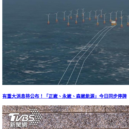
有重大消息待公布！「正崴、永崴、森崴能源」今日同步停牌