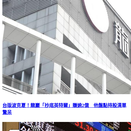
台版波克夏！龍巖「抄底英特爾」賺逾2億 他盤點持股清單
驚呆