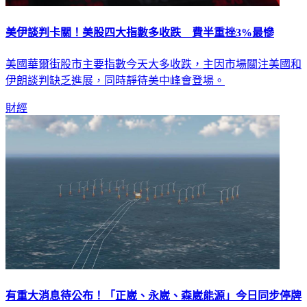
美伊談判卡關！美股四大指數多收跌 費半重挫3%最慘
美國華爾街股市主要指數今天大多收跌，主因市場關注美國和
伊朗談判缺乏進展，同時靜待美中峰會登場。
財經
有重大消息待公布！「正崴、永崴、森崴能源」今日同步停牌