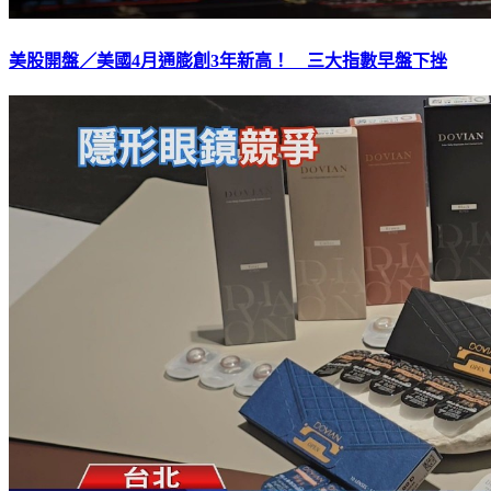
美股開盤／美國4月通膨創3年新高！ 三大指數早盤下挫