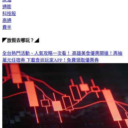
通膨
科技股
高通
費半
◤放假去哪玩？◢
全台熱門活動、人氣攻略一次看！
高雄美食優惠開搶！再抽
萬元住宿券
下載食尚玩家APP！免費領取優惠券