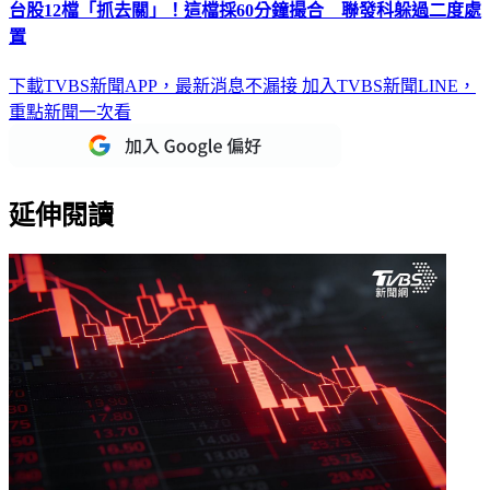
台股12檔「抓去關」！這檔採60分鐘撮合 聯發科躲過二度處
置
下載TVBS新聞APP，最新消息不漏接
加入TVBS新聞LINE，
重點新聞一次看
延伸閱讀