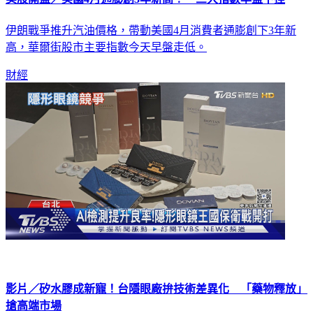
伊朗戰爭推升汽油價格，帶動美國4月消費者通膨創下3年新
高，華爾街股市主要指數今天早盤走低。
財經
影片／矽水膠成新寵！台隱眼廠拚技術差異化 「藥物釋放」
搶高端市場