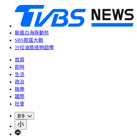
颱風白海豚動態
SBS歌謠大戰
沙拉油致癌物超標
首頁
即時
生活
政治
娛樂
國際
社會
更多