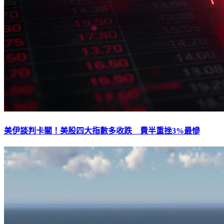
美伊談判卡關！美股四大指數多收跌 費半重挫3%最慘