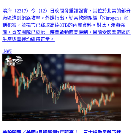
鴻海（2317）今（12）日晚間發重訊證實，其位於北美的部分
廠區遭到網路攻擊。外媒指出，勒索軟體組織「Nitrogen」宣
稱犯案，並揚言已竊取高達8TB的內部資料。對此，鴻海強
調，資安團隊已於第一時間啟動應變機制，目前受影響廠區的
生產與營運均維持正常。
財經
美股開盤／美國4月通膨創3年新高！ 三大指數早盤下挫