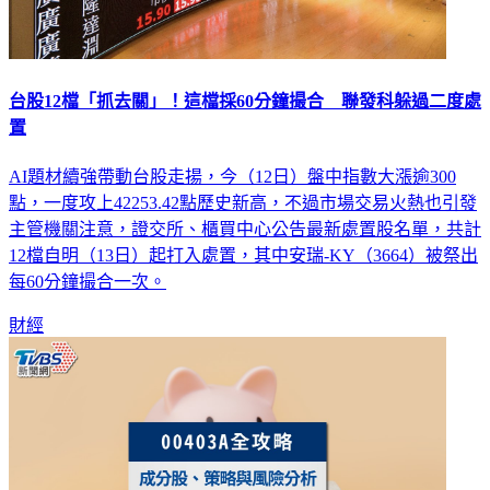
台股12檔「抓去關」！這檔採60分鐘撮合 聯發科躲過二度處
置
AI題材續強帶動台股走揚，今（12日）盤中指數大漲逾300
點，一度攻上42253.42點歷史新高，不過市場交易火熱也引發
主管機關注意，證交所、櫃買中心公告最新處置股名單，共計
12檔自明（13日）起打入處置，其中安瑞-KY（3664）被祭出
每60分鐘撮合一次。
財經