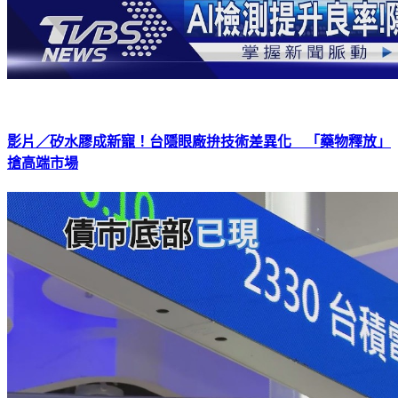
影片／矽水膠成新寵！台隱眼廠拚技術差異化 「藥物釋放」
搶高端市場