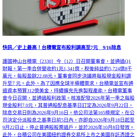
快訊／史上最高！台積電宣布股利調高至7元 9/16除息
護國神山台積電（2330）今（12）日召開董事會，並通過Q1
財報。第一季合併營收約1兆1,341億，稅後純益約5,724億8千
萬元，每股盈餘22.08元。董事會同步決議將每股現金股利調
升至7 元。此外，為了因應全球半導體需求，台積電並宣布通
過資本預算312億美金，持續擴充先進製程產能。台積電董事
會今日召開，並通過股利政策。核准配發2026年第一季之每股
現金股利7.0元，其普通股配息基準日訂定為2026年9月22日，
除息交易日則為2026年9月16日。依公司法第165條規定，在公
司決定分派股息之基準日前5日內，亦即自2026年9月18日起至
9月22日止，停止普通股股票過戶，並於2026年10月8日發放。
此外，台積公司在美國紐約證券交易所上市之美國存託憑證之