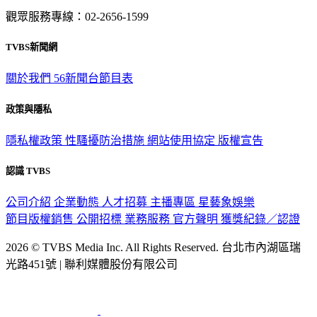
觀眾服務專線：02-2656-1599
TVBS新聞網
關於我們
56新聞台節目表
政策與隱私
隱私權政策
性騷擾防治措施
網站使用協定
版權宣告
認識 TVBS
公司介紹
企業動態
人才招募
主播專區
星藝象娛樂
節目版權銷售
公開招標
業務服務
官方聲明
獲獎紀錄／認證
2026 © TVBS Media Inc. All Rights Reserved. 台北市內湖區瑞
光路451號 | 聯利媒體股份有限公司