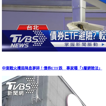
中東戰火攪局降息夢碎！債券ETF跌 專家曝「3層避險法」