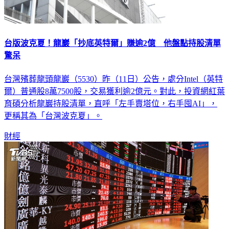
台版波克夏！龍巖「抄底英特爾」賺逾2億 他盤點持股清單
驚呆
台灣殯葬龍頭龍巖（5530）昨（11日）公告，處分Intel（英特
爾）普通股8萬7500股，交易獲利逾2億元。對此，投資網紅葉
育碩分析龍巖持股清單，直呼「左手賣塔位，右手囤AI」，
更稱其為「台灣波克夏」。
財經