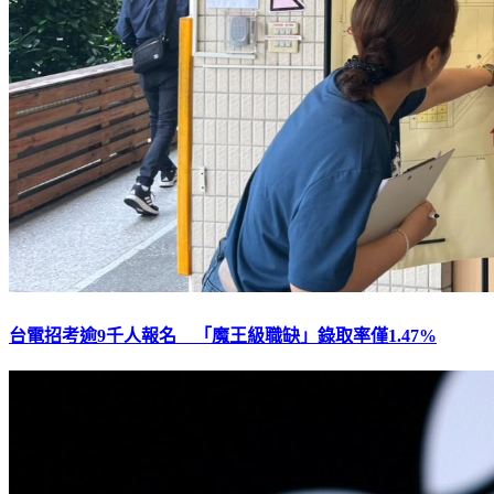
台電招考逾9千人報名 「魔王級職缺」錄取率僅1.47%