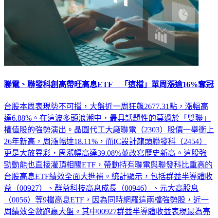
聯電、聯發科創高帶旺高息ETF 「這檔」單周漲逾16%奪冠
台股本周表現勢不可擋，大盤近一周狂飆2677.31點，漲幅高
達6.88%。在這波多頭浪潮中，最具話題性的莫過於「雙聯」
權值股的強勢演出。晶圓代工大廠聯電（2303）股價一舉衝上
26年新高，周漲幅達18.11%，而IC設計龍頭聯發科（2454）
更是大放異彩，周漲幅高達39.08%並改寫歷史新高。這股強
勁動能也直接灌頂相關ETF，帶動持有聯電與聯發科比重高的
台股高息ETF績效全面大進補。統計顯示，包括群益半導體收
益（00927）、群益科技高息成長（00946）、元大高股息
（0056）等9檔高息ETF，因為同時網羅這兩檔強勢股，近一