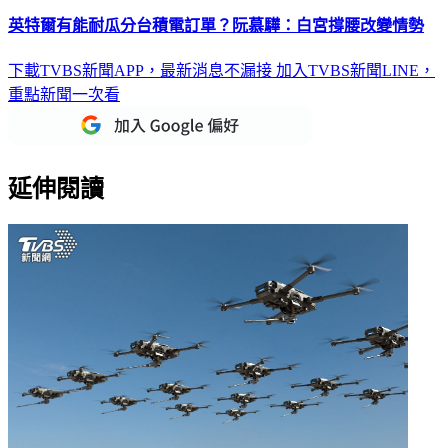
英特爾有能耐瓜分台積電訂單？阮慕驊：白宮撐腰改變情勢
下載TVBS新聞APP，最新消息不漏接
加入TVBS新聞LINE，
重點新聞一次看
延伸閱讀