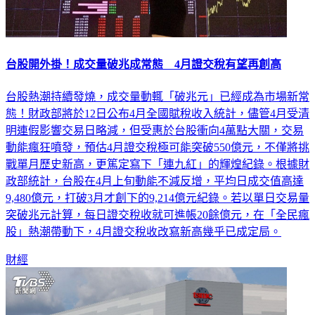
台股開外掛！成交量破兆成常態 4月證交稅有望再創高
台股熱潮持續發燒，成交量動輒「破兆元」已經成為市場新常
態！財政部將於12日公布4月全國賦稅收入統計，儘管4月受清
明連假影響交易日略減，但受惠於台股衝向4萬點大關，交易
動能瘋狂噴發，預估4月證交稅極可能突破550億元，不僅將挑
戰單月歷史新高，更篤定寫下「連九紅」的輝煌紀錄。根據財
政部統計，台股在4月上旬動能不減反增，平均日成交值高達
9,480億元，打破3月才創下的9,214億元紀錄。若以單日交易量
突破兆元計算，每日證交稅收就可進帳20餘億元，在「全民瘋
股」熱潮帶動下，4月證交稅收改寫新高幾乎已成定局。
財經