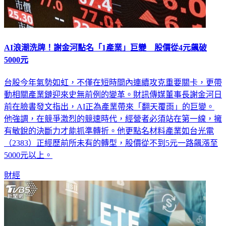
AI浪潮洗牌！謝金河點名「1產業」巨變 股價從4元飆破
5000元
台股今年氣勢如虹，不僅在短時間內連續攻克重要關卡，更帶
動相關產業鏈迎來史無前例的變革。財訊傳媒董事長謝金河日
前在臉書發文指出，AI正為產業帶來「翻天覆雨」的巨變。
他強調，在競爭激烈的競速時代，經營者必須站在第一線，擁
有敏銳的決斷力才能抓準轉折。他更點名材料產業如台光電
（2383）正經歷前所未有的轉型，股價從不到5元一路飆漲至
5000元以上。
財經