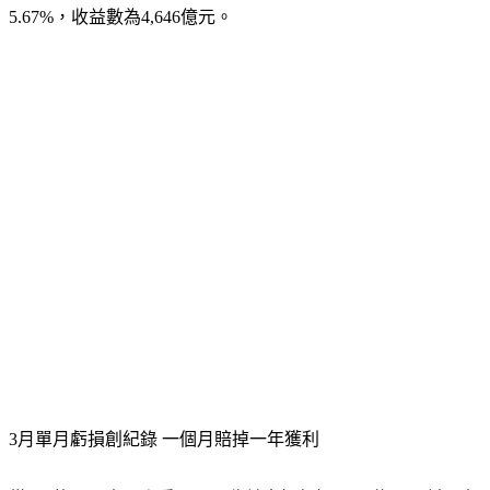
農民退休基金，總運用規模達8兆9,499億元，收益率為
5.67%，收益數為4,646億元。
3月單月虧損創紀錄 一個月賠掉一年獲利