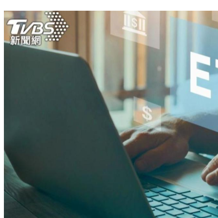
台股收盤／尾盤跳水漲幅收斂至186點 台積電承壓收2235元