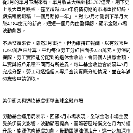
從3月的單月表現來看，單月收益大幅虧損3,787億元，創下史
上最大單月跌幅，甚至超越2020年疫情初期的市場重挫紀錄，
虧損程度堪稱「一個月賠掉一年」。對比2月才剛創下單月大
賺4,184億元的新高，短短一個月內由盈轉虧，顯示金融市場
波動劇烈。
不過整體來看，雖然3月重挫，但仍維持正報酬，以有效帳戶
1,292萬戶來計算，平均每位勞工分紅帳面多2.23萬元。勞保局
提醒，勞工實際能分配到的退休金收益，會因個人提繳金額、
年資與帳戶累積不同而有所差異。每年基金收益會於隔年3月
完成分配，勞工可透過個人專戶查詢實際分紅情況，並在年滿
60歲後申請領取。
美伊衝突與通膨疑慮衝擊全球金融市場
勞動基金運用局表示，回顧3月市場表現，全球金融市場主要
受美伊衝突影響，波動顯著提高，而隨著區域衝突在月內持續