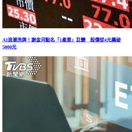
AI浪潮洗牌！謝金河點名「1產業」巨變 股價從4元飆破
5000元