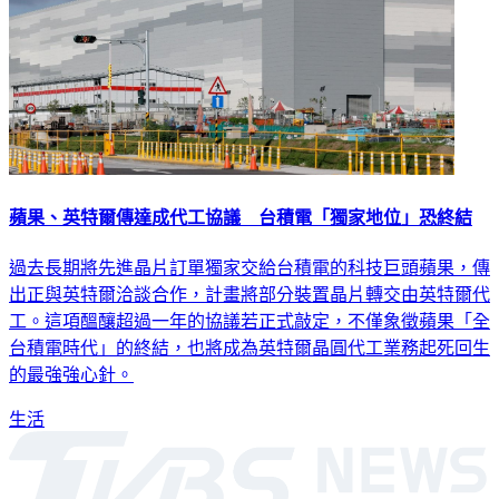
蘋果、英特爾傳達成代工協議 台積電「獨家地位」恐終結
過去長期將先進晶片訂單獨家交給台積電的科技巨頭蘋果，傳
出正與英特爾洽談合作，計畫將部分裝置晶片轉交由英特爾代
工。這項醞釀超過一年的協議若正式敲定，不僅象徵蘋果「全
台積電時代」的終結，也將成為英特爾晶圓代工業務起死回生
的最強強心針。
生活