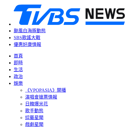
颱風白海豚動態
SBS歌謠大戰
優惠好康情報
首頁
即時
生活
政治
娛樂
《VPOPASIA》開播
演唱會搶票情報
日韓爆米花
歌手動態
綜藝星聞
戲劇星聞