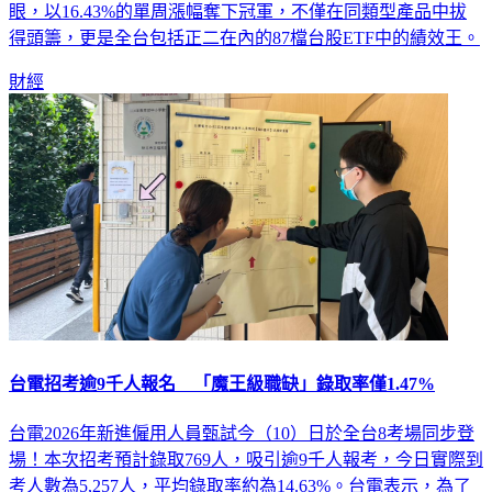
周績效全數跑贏大盤。其中00927群益半導體收益表現最為亮
眼，以16.43%的單周漲幅奪下冠軍，不僅在同類型產品中拔
得頭籌，更是全台包括正二在內的87檔台股ETF中的績效王。
財經
台電招考逾9千人報名 「魔王級職缺」錄取率僅1.47%
台電2026年新進僱用人員甄試今（10）日於全台8考場同步登
場！本次招考預計錄取769人，吸引逾9千人報考，今日實際到