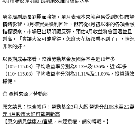
4月市場反彈明顯 長期績效維持穩健水準
勞金局副局長劉麗茹強調，單月表現本來就容易受到短期市場
情緒影響，3月確實是獲利回吐，但若從4月初以來的各項金融
指標觀察，市場已出現明顯反彈，預估4月收益將會回溫並且
創高，「會讓大家可能覺得，怎麼天花板都看不到了」，情況
非常的好。
以長期成果來看，整體勞動基金及國保基金近10年多
（105~115.03）平均收益率分別為9.13%及9.36%，近5年多
（110~115.03）平均收益率分別為11.11%及11.09%，投資績效
穩健。
◎ 資料來源／勞動部
原文請見：
快查帳戶！勞動基金3月大虧 勞退分紅縮水至2.2萬
元 4月股市大好可望創新高
【原文請見
健康2.0官網
，未經授權，請勿轉載。】