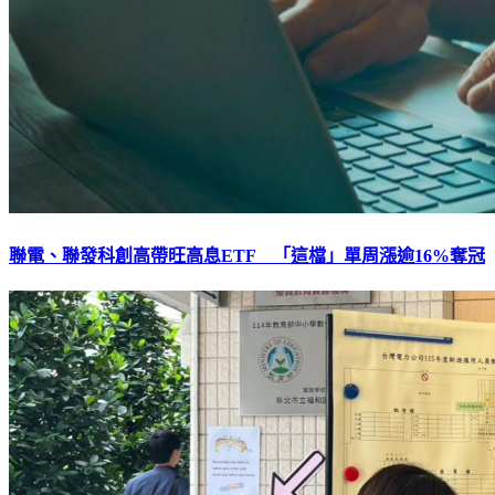
聯電、聯發科創高帶旺高息ETF 「這檔」單周漲逾16%奪冠