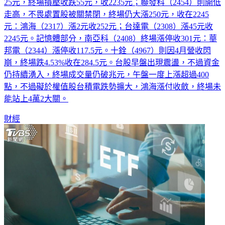
（2330）受英特爾瓜分蘋果訂單消息影響，股價走跌，早盤跌
25元，終場摜壓收跌55元，收2235元；聯發科（2454）則開低
走高，不畏處置股被關禁閉，終場仍大漲250元，收在2245
元：鴻海（2317）漲2元收252元；台達電（2308）漲45元收
2245元。記憶體部分，南亞科（2408）終場漲停收301元：華
邦電（2344）漲停收117.5元。十銓（4967）則因4月營收閃
崩，終場跌4.53%收在284.5元。台股早盤出現震盪，不過資金
仍持續湧入，終場成交量仍破兆元，午盤一度上漲超過400
點，不過礙於權值股台積電跌勢擴大，鴻海漲付收斂，終場未
能站上4萬2大關。
財經