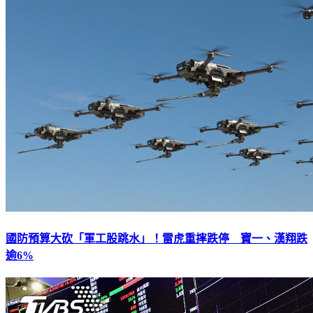
國防預算大砍「軍工股跳水」！雷虎重摔跌停 寶一、漢翔跌
逾6%