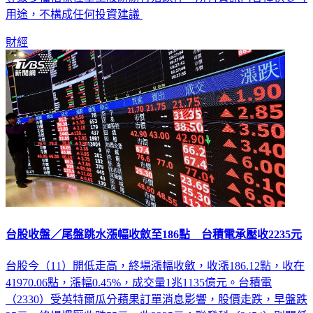
導致多檔指標性軍工股紛紛打落跌停。所有資訊內容僅供參考
用途，不構成任何投資建議
財經
台股收盤／尾盤跳水漲幅收斂至186點 台積電承壓收2235元
台股今（11）開低走高，終場漲幅收斂，收漲186.12點，收在
41970.06點，漲幅0.45%，成交量1兆1135億元。台積電