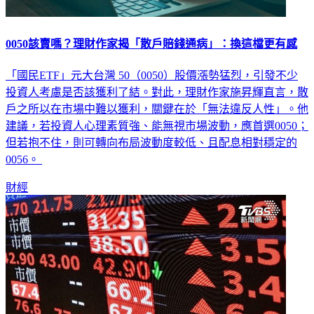
0050該賣嗎？理財作家揭「散戶賠錢通病」：換這檔更有感
「國民ETF」元大台灣 50（0050）股價漲勢猛烈，引發不少
投資人考慮是否該獲利了結。對此，理財作家施昇輝直言，散
戶之所以在市場中難以獲利，關鍵在於「無法違反人性」。他
建議，若投資人心理素質強、能無視市場波動，應首選0050；
但若抱不住，則可轉向布局波動度較低、且配息相對穩定的
0056。
財經