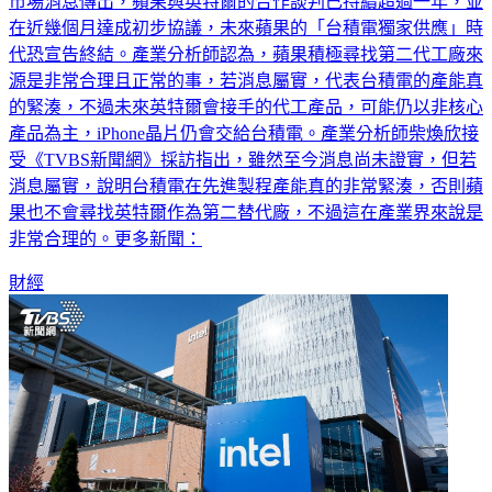
市場消息傳出，蘋果與英特爾的合作談判已持續超過一年，並
在近幾個月達成初步協議，未來蘋果的「台積電獨家供應」時
代恐宣告終結。產業分析師認為，蘋果積極尋找第二代工廠來
源是非常合理且正常的事，若消息屬實，代表台積電的產能真
的緊湊，不過未來英特爾會接手的代工產品，可能仍以非核心
產品為主，iPhone晶片仍會交給台積電。產業分析師柴煥欣接
受《TVBS新聞網》採訪指出，雖然至今消息尚未證實，但若
消息屬實，說明台積電在先進製程產能真的非常緊湊，否則蘋
果也不會尋找英特爾作為第二替代廠，不過這在產業界來說是
非常合理的。更多新聞：
財經