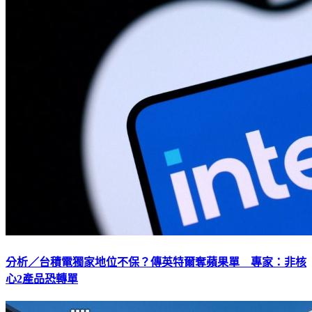
分析／台積電獨家地位不保？傳英特爾奪蘋果單 專家：非核
心2產品恐轉單