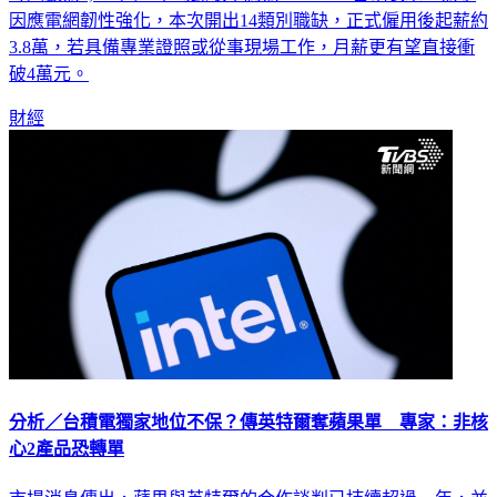
考人數為5,257人，平均錄取率約為14.63%。台電表示，為了
因應電網韌性強化，本次開出14類別職缺，正式僱用後起薪約
3.8萬，若具備專業證照或從事現場工作，月薪更有望直接衝
破4萬元。
財經
分析／台積電獨家地位不保？傳英特爾奪蘋果單 專家：非核
心2產品恐轉單