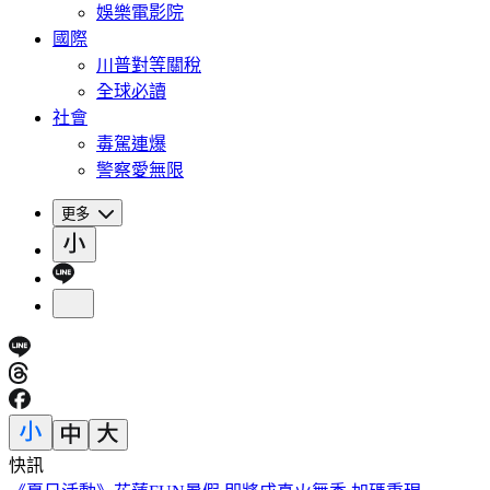
娛樂電影院
國際
川普對等關稅
全球必讀
社會
毒駕連爆
警察愛無限
更多
快訊