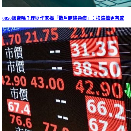
0050該賣嗎？理財作家揭「散戶賠錢通病」：換這檔更有感