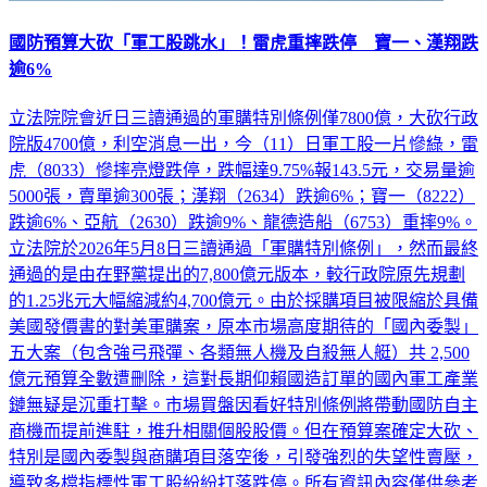
國防預算大砍「軍工股跳水」！雷虎重摔跌停 寶一、漢翔跌
逾6%
立法院院會近日三讀通過的軍購特別條例僅7800億，大砍行政
院版4700億，利空消息一出，今（11）日軍工股一片慘綠，雷
虎（8033）慘摔亮燈跌停，跌幅達9.75%報143.5元，交易量逾
5000張，賣單逾300張；漢翔（2634）跌逾6%；寶一（8222）
跌逾6%、亞航（2630）跌逾9%、龍德造船（6753）重摔9%。
立法院於2026年5月8日三讀通過「軍購特別條例」，然而最終
通過的是由在野黨提出的7,800億元版本，較行政院原先規劃
的1.25兆元大幅縮減約4,700億元。由於採購項目被限縮於具備
美國發價書的對美軍購案，原本市場高度期待的「國內委製」
五大案（包含強弓飛彈、各類無人機及自殺無人艇）共 2,500
億元預算全數遭刪除，這對長期仰賴國造訂單的國內軍工產業
鏈無疑是沉重打擊。市場買盤因看好特別條例將帶動國防自主
商機而提前進駐，推升相關個股股價。但在預算案確定大砍、
特別是國內委製與商購項目落空後，引發強烈的失望性賣壓，