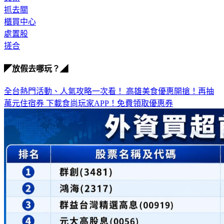
抓去關
櫃買中心
處置股
搓合
◤放假去哪玩？◢
全台熱門活動、人氣攻略一次看！
高雄美食優惠開搶！再抽
萬元住宿券
下載食尚玩家APP！免費領取優惠券