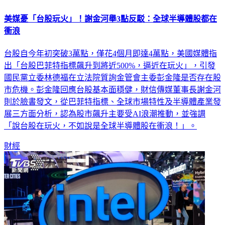
美媒憂「台股玩火」！謝金河舉3點反駁：全球半導體股都在
衝浪
台股自今年初突破3萬點，僅花4個月即達4萬點，美國媒體指
出「台股巴菲特指標飆升到將近500%，逼近在玩火」，引發
國民黨立委林德福在立法院質詢金管會主委彭金隆是否存在股
市危機。彭金隆回應台股基本面穩健，財信傳媒董事長謝金河
則於臉書發文，從巴菲特指標、全球市場特性及半導體產業發
展三方面分析，認為股市飆升主要受AI浪潮推動，並強調
「說台股在玩火，不如說是全球半導體股在衝浪！」。
財經