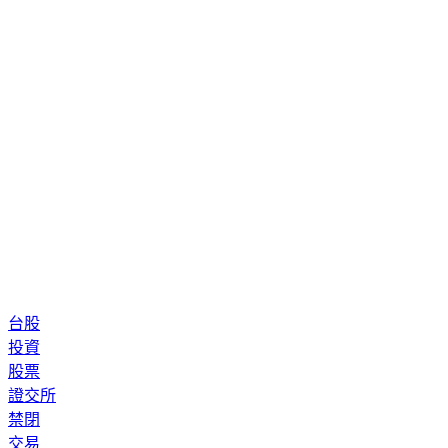
台股
投資
股票
證交所
禁閉
交易