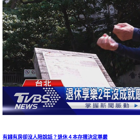
有錢有房卻沒人陪說話？退休４本存摺決定尊嚴