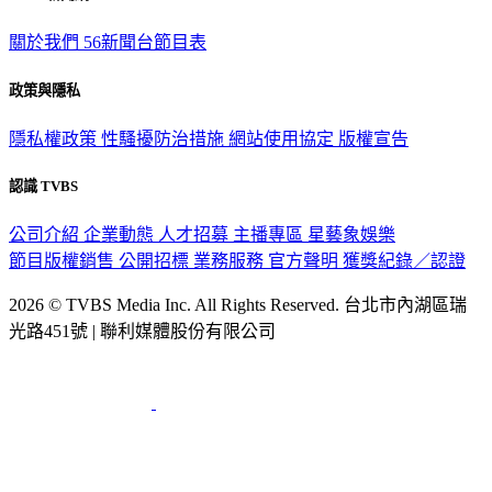
關於我們
56新聞台節目表
政策與隱私
隱私權政策
性騷擾防治措施
網站使用協定
版權宣告
認識 TVBS
公司介紹
企業動態
人才招募
主播專區
星藝象娛樂
節目版權銷售
公開招標
業務服務
官方聲明
獲獎紀錄／認證
2026 © TVBS Media Inc. All Rights Reserved. 台北市內湖區瑞
光路451號 | 聯利媒體股份有限公司