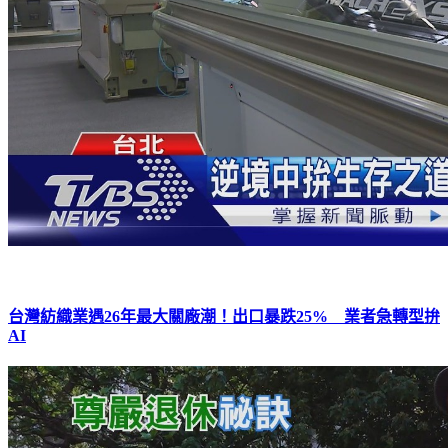
台灣紡織業遇26年最大關廠潮！出口暴跌25% 業者急轉型拚
AI