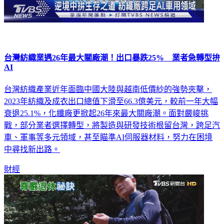
台灣紡織業遇26年最大關廠潮！出口暴跌25% 業者急轉型拚
AI
台灣紡織產業近年面臨中國大陸與越南低價紗的強勢夾擊，
2023年紡織及成衣出口總值下滑至66.3億美元，較前一年大幅
衰退25.1%，化纖廠更掀起26年來最大關廠潮。面對嚴峻挑
戰，部分業者選擇轉型，將製造與研發技術根留台灣，跨足汽
車、軍事等多元領域，甚至瞄準AI伺服器材料，努力在困境
中尋找新出路。
財經