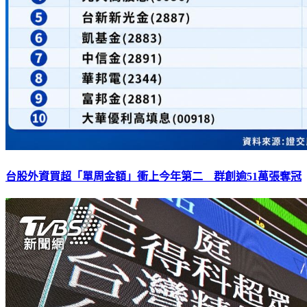
台股外資買超「單周金額」衝上今年第二 群創逾51萬張奪冠