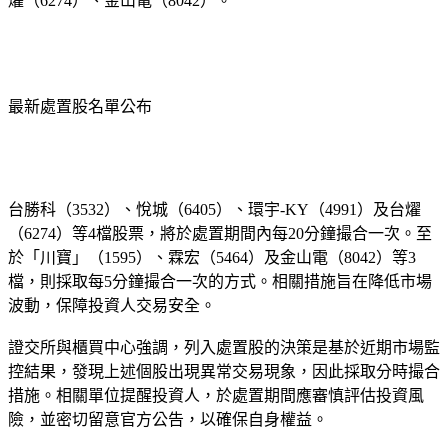
燿（6274）、金山電（8042）。
最新處置股名單公布
台勝科（3532）、悅城（6405）、環宇-KY（4991）及台燿
（6274）等4檔股票，將於處置期間內每20分鐘撮合一次。至
於「川寶」（1595）、霖宏（5464）及金山電（8042）等3
檔，則採取每5分鐘撮合一次的方式。相關措施旨在降低市場
波動，保障投資人交易安全。
證交所與櫃買中心強調，列入處置股的決策是基於近期市場監
控結果，發現上述個股出現異常交易現象，因此採取分時撮合
措施。相關單位提醒投資人，於處置期間應審慎評估投資風
險，並密切留意官方公告，以確保自身權益。