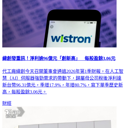
緯創發重訊！淨利逾96億元「創新高」 每股盈餘3.06元
代工廠緯創今天召開董事會通過2026年第1季財報，在人工智
慧（AI）伺服器強勁需求的帶動下，歸屬母公司稅後淨利達
新台幣96.31億元，季增17.9%，年增80.7%，寫下單季歷史新
高，每股盈餘3.06元。
財經