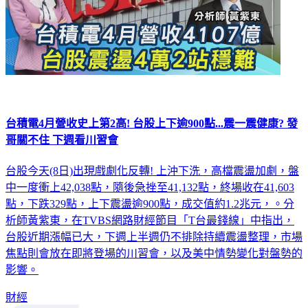
台積電4月營收史上第2高! 台股上下逾900點...震一震健康? 發
哥關不住 下週看川習會
台股今天(8日)出現戲劇化反轉! 上沖下洗，高檔震盪加劇，盤
中一度衝上42,038點，隨後急挫至41,132點，終場收在41,603
點，下跌329點，上下震盪逾900點，成交值約1.2兆元，。分
析師黃紫東，在TVBS網路財經節目「T台最錢線」中指出，
台股近期漲幅已大，下週上半週仍不排除持續震盪整理，市場
焦點則會放在即將登場的川習會，以及美中情勢變化對盤勢的
影響。
財經