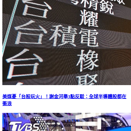
美媒憂「台股玩火」！謝金河舉3點反駁：全球半導體股都在
衝浪