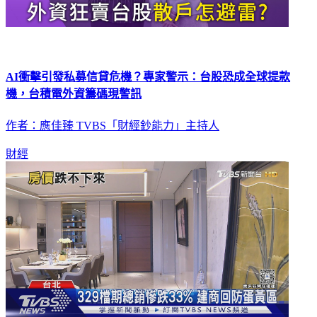
AI衝擊引發私募信貸危機？專家警示：台股恐成全球提款
機，台積電外資籌碼現警訊
作者：應佳臻 TVBS「財經鈔能力」主持人
財經