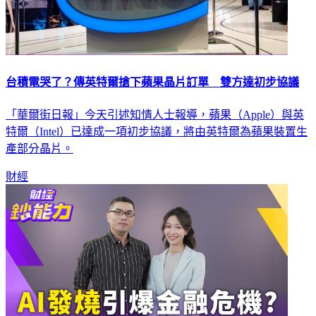
台積電哭了？傳英特爾搶下蘋果晶片訂單 雙方達初步協議
「華爾街日報」今天引述知情人士報導，蘋果（Apple）與英
特爾（Intel）已達成一項初步協議，將由英特爾為蘋果裝置生
產部分晶片。
財經