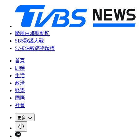
颱風白海豚動態
SBS歌謠大戰
沙拉油致癌物超標
首頁
即時
生活
政治
娛樂
國際
社會
更多