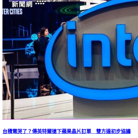
台積電哭了？傳英特爾搶下蘋果晶片訂單 雙方達初步協議