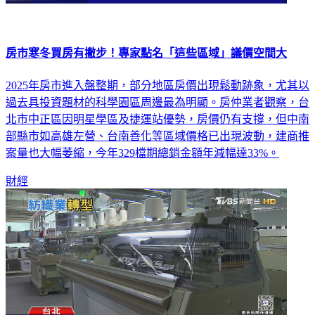
房市寒冬買房有撇步！專家點名「這些區域」議價空間大
2025年房市進入盤整期，部分地區房價出現鬆動跡象，尤其以
過去具投資題材的科學園區周邊最為明顯。房仲業者觀察，台
北市中正區因明星學區及捷運站優勢，房價仍有支撐，但中南
部縣市如高雄左營、台南善化等區域價格已出現波動，建商推
案量也大幅萎縮，今年329檔期總銷金額年減幅達33%。
財經