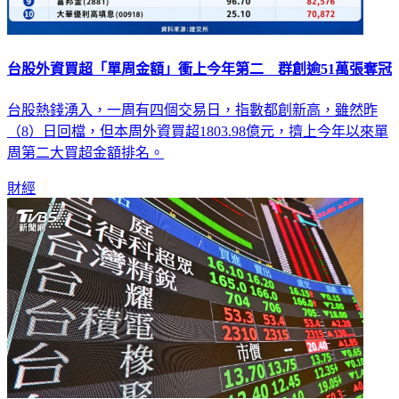
台股外資買超「單周金額」衝上今年第二 群創逾51萬張奪冠
台股熱錢湧入，一周有四個交易日，指數都創新高，雖然昨
（8）日回檔，但本周外資買超1803.98億元，擠上今年以來單
周第二大買超金額排名。
財經