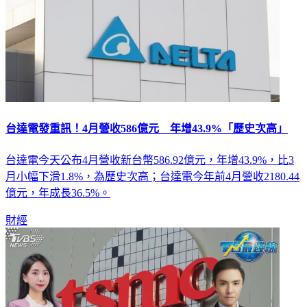
台達電發重訊！4月營收586億元 年增43.9%「歷史次高」
台達電今天公布4月營收新台幣586.92億元，年增43.9%，比3
月小幅下滑1.8%，為歷史次高；台達電今年前4月營收2180.44
億元，年成長36.5%。
財經