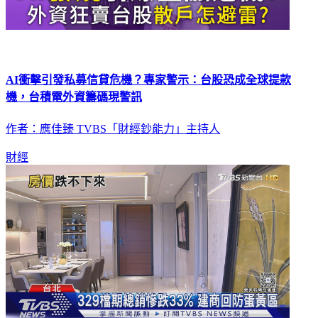
AI衝擊引發私募信貸危機？專家警示：台股恐成全球提款
機，台積電外資籌碼現警訊
作者：應佳臻 TVBS「財經鈔能力」主持人
財經