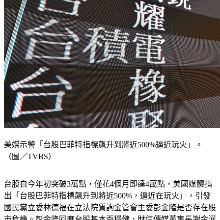
美媒示警「台股巴菲特指標飆升到將近500%逼近玩火」。
（圖／TVBS）
台股自今年初突破3萬點，僅花4個月即達4萬點，美國媒體指
出「台股巴菲特指標飆升到將近500%，逼近在玩火」，引發
國民黨立委林德福在立法院質詢金管會主委彭金隆是否存在股
市危機。彭金隆回應台股基本面穩健，財信傳媒董事長謝金河
則於臉書發文，從巴菲特指標、全球市場特性及半導體產業發