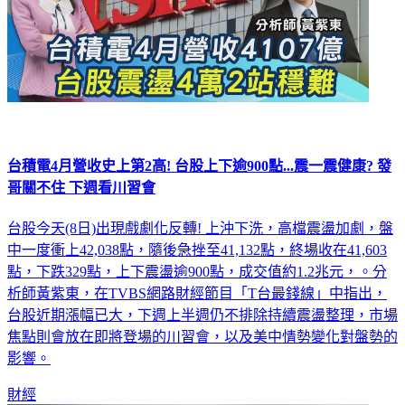
台積電4月營收史上第2高! 台股上下逾900點...震一震健康? 發
哥關不住 下週看川習會
台股今天(8日)出現戲劇化反轉! 上沖下洗，高檔震盪加劇，盤
中一度衝上42,038點，隨後急挫至41,132點，終場收在41,603
點，下跌329點，上下震盪逾900點，成交值約1.2兆元，。分
析師黃紫東，在TVBS網路財經節目「T台最錢線」中指出，
台股近期漲幅已大，下週上半週仍不排除持續震盪整理，市場
焦點則會放在即將登場的川習會，以及美中情勢變化對盤勢的
影響。
財經