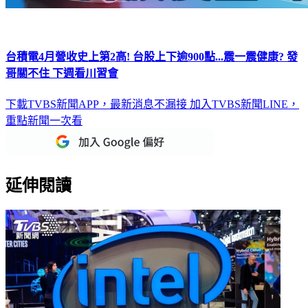
台積電4月營收史上第2高! 台股上下逾900點...震一震健康? 發
哥關不住 下週看川習會
下載TVBS新聞APP，最新消息不漏接
加入TVBS新聞LINE，
重點新聞一次看
延伸閱讀