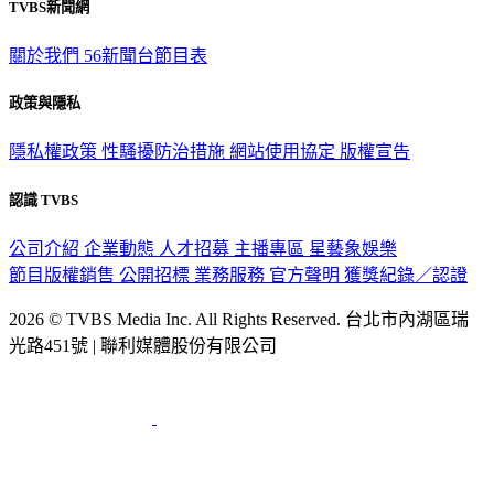
關於我們
56新聞台節目表
政策與隱私
隱私權政策
性騷擾防治措施
網站使用協定
版權宣告
認識 TVBS
公司介紹
企業動態
人才招募
主播專區
星藝象娛樂
節目版權銷售
公開招標
業務服務
官方聲明
獲獎紀錄／認證
2026 © TVBS Media Inc. All Rights Reserved. 台北市內湖區瑞
光路451號 | 聯利媒體股份有限公司