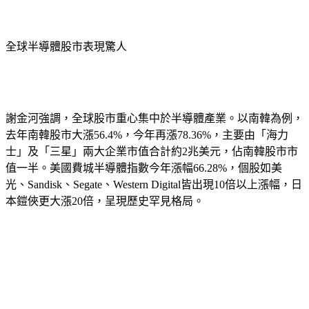
全球半導體股市表現驚人
謝金河強調，全球股市重心集中於半導體產業。以南韓為例，
去年南韓股市大漲56.4%，今年再漲78.36%，主要由「海力
士」及「三星」兩大企業市值合計約2兆美元，佔南韓股市市
值一半。美國費城半導體指數今年漲幅66.28%，個股如美
光、Sandisk、Segate、Western Digital皆出現10倍以上漲幅，日
本鎧俠更大漲20倍，呈現歷史罕見格局。