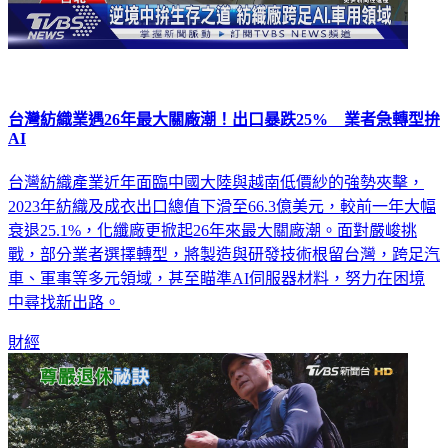
台灣紡織業遇26年最大關廠潮！出口暴跌25% 業者急轉型拚
AI
台灣紡織產業近年面臨中國大陸與越南低價紗的強勢夾擊，
2023年紡織及成衣出口總值下滑至66.3億美元，較前一年大幅
衰退25.1%，化纖廠更掀起26年來最大關廠潮。面對嚴峻挑
戰，部分業者選擇轉型，將製造與研發技術根留台灣，跨足汽
車、軍事等多元領域，甚至瞄準AI伺服器材料，努力在困境
中尋找新出路。
財經