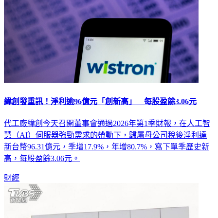
緯創發重訊！淨利逾96億元「創新高」 每股盈餘3.06元
代工廠緯創今天召開董事會通過2026年第1季財報，在人工智
慧（AI）伺服器強勁需求的帶動下，歸屬母公司稅後淨利達
新台幣96.31億元，季增17.9%，年增80.7%，寫下單季歷史新
高，每股盈餘3.06元。
財經