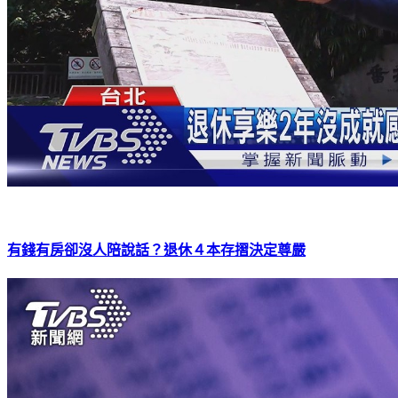
有錢有房卻沒人陪說話？退休４本存摺決定尊嚴