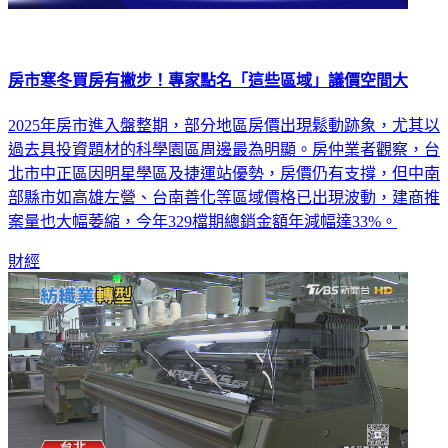
房市寒冬買房有撇步！專家點名「這些區域」議價空間大
2025年房市進入盤整期，部分地區房價出現鬆動跡象，尤其以
過去具投資題材的科學園區周邊最為明顯。房仲業者觀察，台
北市中正區因明星學區及捷運站優勢，房價仍有支撐，但中南
部縣市如高雄左營、台南善化等區域價格已出現波動，建商推
案量也大幅萎縮，今年329檔期總銷金額年減幅達33%。
財經