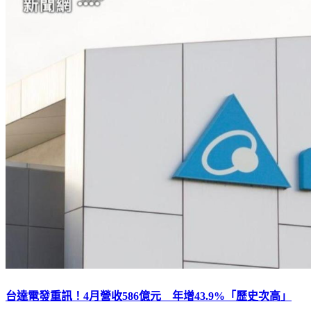
台達電發重訊！4月營收586億元 年增43.9%「歷史次高」