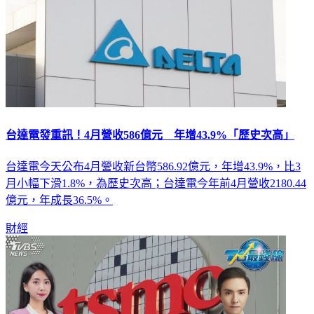
台達電發重訊！4月營收586億元 年增43.9%「歷史次高」
台達電今天公布4月營收新台幣586.92億元，年增43.9%，比3
月小幅下滑1.8%，為歷史次高；台達電今年前4月營收2180.44
億元，年成長36.5%。
財經