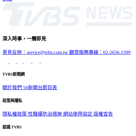
深入時事，一觸即見
意見反映：service@tvbs.com.tw
觀眾服務專線：02-2656-1599
TVBS新聞網
關於我們
56新聞台節目表
政策與隱私
隱私權政策
性騷擾防治措施
網站使用協定
版權宣告
認識 TVBS
公司介紹
企業動態
人才招募
主播專區
星藝象娛樂
節目版權