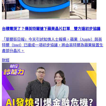
台積電哭了？傳英特爾搶下蘋果晶片訂單 雙方達初步協議
「華爾街日報」今天引述知情人士報導，蘋果（Apple）與英
特爾（Intel）已達成一項初步協議，將由英特爾為蘋果裝置生
產部分晶片。
財經