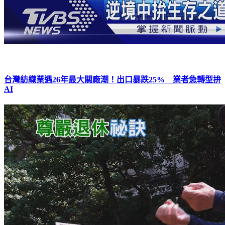
台灣紡織業遇26年最大關廠潮！出口暴跌25% 業者急轉型拚
AI