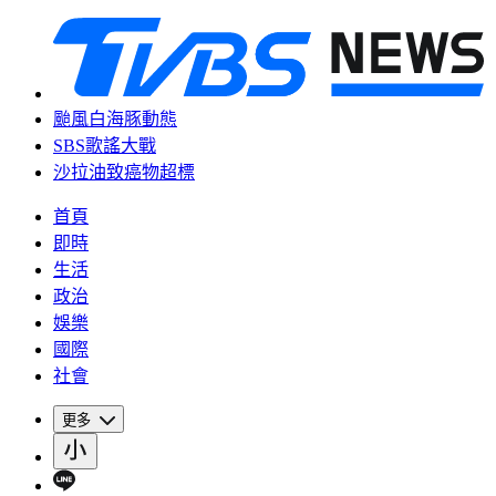
颱風白海豚動態
SBS歌謠大戰
沙拉油致癌物超標
首頁
即時
生活
政治
娛樂
國際
社會
更多