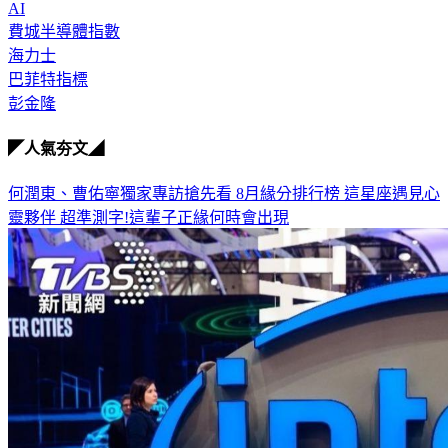
費城半導體指數
海力士
巴菲特指標
彭金隆
◤人氣夯文◢
何潤東、曹佑寧獨家專訪搶先看
8月緣分排行榜 這星座遇見心
靈夥伴
超準測字!這輩子正緣何時會出現