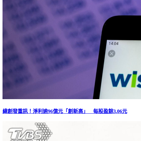
緯創發重訊！淨利逾96億元「創新高」 每股盈餘3.06元