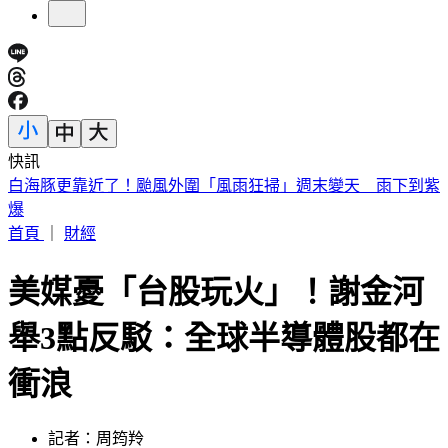
快訊
南港瑪莎拉蒂撞路邊車輛！駕駛肇逃留「喪屍菸彈」
首頁
｜
財經
美媒憂「台股玩火」！謝金河
舉3點反駁：全球半導體股都在
衝浪
記者：周筠羚
發佈時間：2026.05.09 10:49