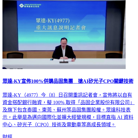
眾達-KY宣佈100%併購品固集團 搶AI矽光子CPO關鍵技術
眾達-KY（4977）今（8）日召開重訊記者會，宣佈將以自有
資金搭配銀行融資，擬 100% 取得「品固企業股份有限公司」
及旗下包含泰國、東莞、蘇州等品固集團股權。眾達科技表
示，此舉是為邁向國際化並擴大經營規模，目標直指 AI 資料
中心、矽光子（CPO）技術及電動車等高成長領域。
財經