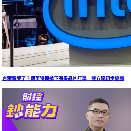
台積電哭了？傳英特爾搶下蘋果晶片訂單 雙方達初步協議