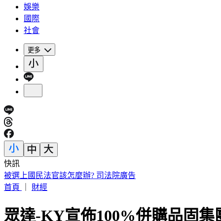
娛樂
國際
社會
更多
快訊
IU無預警召喚前男友 韓網替「她」心疼：很不舒服
首頁
｜
財經
眾達-KY宣佈100%併購品固集