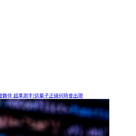
靈夥伴
超準測字!這輩子正緣何時會出現