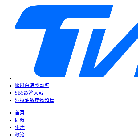
颱風白海豚動態
SBS歌謠大戰
沙拉油致癌物超標
首頁
即時
生活
政治