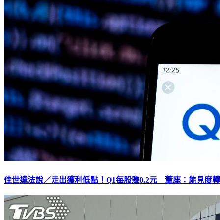
佳世達法說／走出獲利低點！Q1每股賺0.2元 董座：能見度