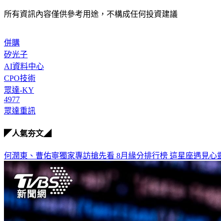
所有資訊內容僅供參考用途，不構成任何投資建議
併購
矽光子
AI資料中心
CPO技術
眾達-KY
4977
眾達重訊
◤人氣夯文◢
何潤東、曹佑寧獨家專訪搶先看
8月緣分排行榜 這星座遇見心