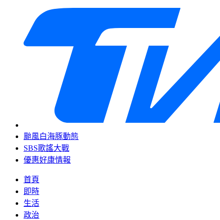
颱風白海豚動態
SBS歌謠大戰
優惠好康情報
首頁
即時
生活
政治