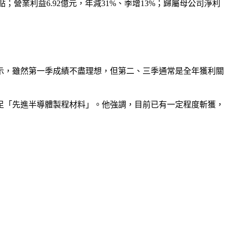
百分點；營業利益6.92億元，年減31%、季增13%；歸屬母公司淨利
示，雖然第一季成績不盡理想，但第二、三季通常是全年獲利關
跨足「先進半導體製程材料」。他強調，目前已有一定程度斬獲，