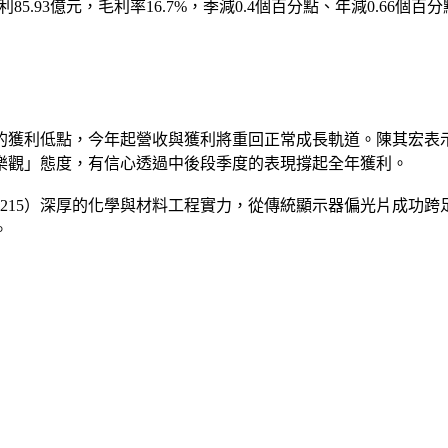
85.93億元，毛利率16.7%，季減0.4個百分點、年減0.66個
年的獲利低點，今年起營收與獲利將重回正常成長軌道。陳其宏表
樂觀」態度，有信心透過中後段季度的表現撐起全年獲利。
215）深厚的化學與材料工程實力，從傳統顯示器偏光片成功
。