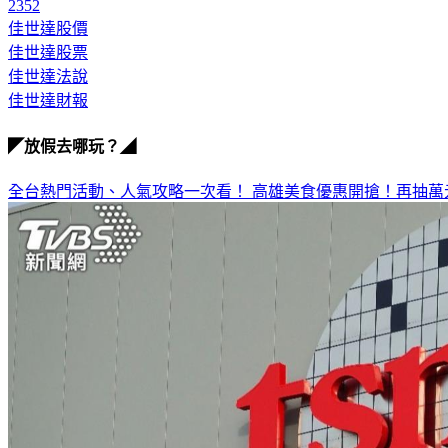
2352
佳世達股價
佳世達股票
佳世達法說
佳世達財報
◤放假去哪玩？◢
全台熱門活動、人氣攻略一次看！
高雄美食優惠開搶！再抽萬