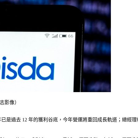
k達志影像）
，去年已是過去 12 年的獲利谷底，今年營運將重回成長軌道；總