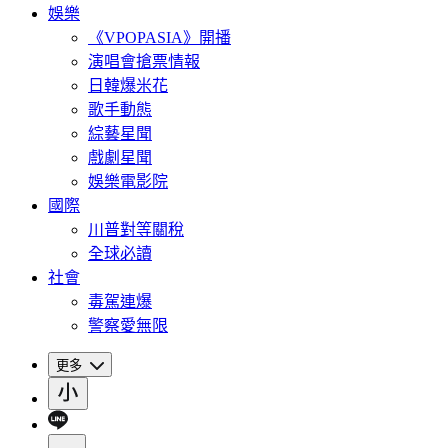
娛樂
《VPOPASIA》開播
演唱會搶票情報
日韓爆米花
歌手動態
綜藝星聞
戲劇星聞
娛樂電影院
國際
川普對等關稅
全球必讀
社會
毒駕連爆
警察愛無限
更多