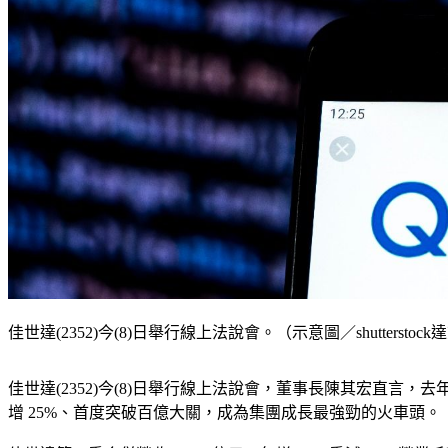
佳世達(2352)今(8)日舉行線上法說會。（示意圖／shutterstoc
佳世達(2352)今(8)日舉行線上法說會，董事長陳其宏直言
增 25%、首度突破百億大關，成為集團成長最強勁的火車頭。