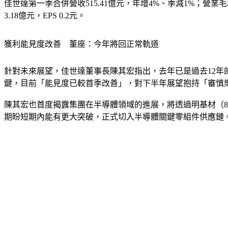
佳世達第一季合併營收515.41億元，年增4%、季減1%；營業毛利
3.18億元，EPS 0.2元。
獲利能見度改善　董座：今年將回正常軌道
針對未來展望，佳世達董事長陳其宏指出，去年已是過去12
鍵，目前「能見度已較首季改善」
，
對下半年展望抱持「審慎
陳其宏也首度揭露集團在半導體領域的進展，將透過明基材（8
期盼短期內能有更大突破，正式切入半導體關鍵零組件供應鏈