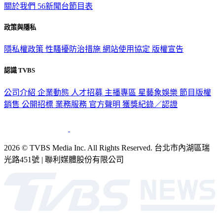
關於我們
56新聞台節目表
政策與隱私
隱私權政策
性騷擾防治措施
網站使用協定
版權宣告
認識 TVBS
公司介紹
企業動態
人才招募
主播專區
星藝象娛樂
節目版權
銷售
公開招標
業務服務
官方聲明
獲獎紀錄／認證
2026 © TVBS Media Inc. All Rights Reserved. 台北市內湖區瑞
光路451號 | 聯利媒體股份有限公司