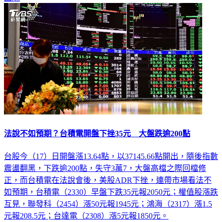
法說不如預期？台積電開盤下挫35元 大盤跌逾200點
台股今（17）日開盤漲13.64點，以37145.66點開出，隨後指數
震盪翻黑，下跌逾200點，失守3萬7，大盤高檔之際回檔修
正，而台積電在法說會後，美股ADR下挫，連帶市場看法不
如預期，台積電（2330）早盤下跌35元報2050元；權值股漲跌
互見，聯發科（2454）漲50元報1945元；鴻海（2317）漲1.5
元報208.5元；台達電（2308）漲5元報1850元。