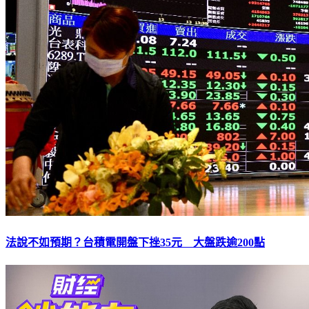
法說不如預期？台積電開盤下挫35元 大盤跌逾200點