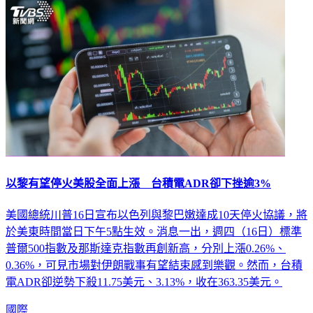
以黎有望停火美股全面上漲 台積電ADR卻下挫逾3%
美國總統川普16日宣布以色列與黎巴嫩達成10天停火協議，將
於美東時間當日下午5點生效。消息一出，週四（16日）標準
普爾500指數及那斯達克指數再創新高，分別上漲0.26%、
0.36%，可見市場對伊朗戰事有望結束感到樂觀。然而，台積
電ADR卻逆勢下殺11.75美元、3.13%，收在363.35美元。
國際