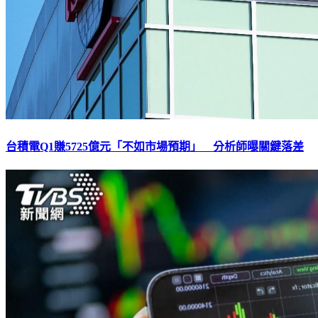
台積電Q1賺5725億元「不如市場預期」 分析師曝關鍵落差