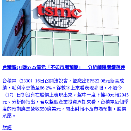
台積電Q1賺5725億元「不如市場預期」 分析師曝關鍵落差
台積電（2330）16日召開法說會，並繳出EPS22.08元新高成
績，毛利率更衝至66.2%。從數字上來看表現亮眼，不過今
（17）日卻沒有在股價上表現出來，盤中一度下挫40元報2045
元。分析師指出，若以整個產業投資周期來看，台積電每個季
度的預期應是營收550億美元，開出財報不及市場預期，股價
承壓。
財經