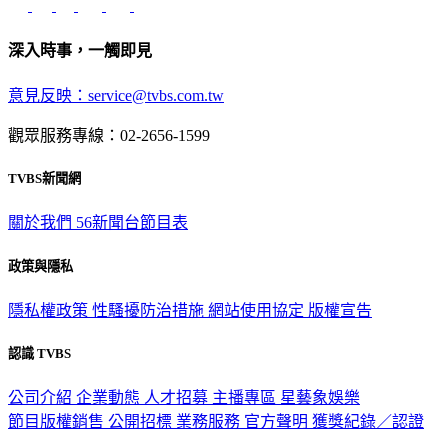
深入時事，一觸即見
意見反映：service@tvbs.com.tw
觀眾服務專線：02-2656-1599
TVBS新聞網
關於我們
56新聞台節目表
政策與隱私
隱私權政策
性騷擾防治措施
網站使用協定
版權宣告
認識 TVBS
公司介紹
企業動態
人才招募
主播專區
星藝象娛樂
節目版權銷售
公開招標
業務服務
官方聲明
獲獎紀錄／認證