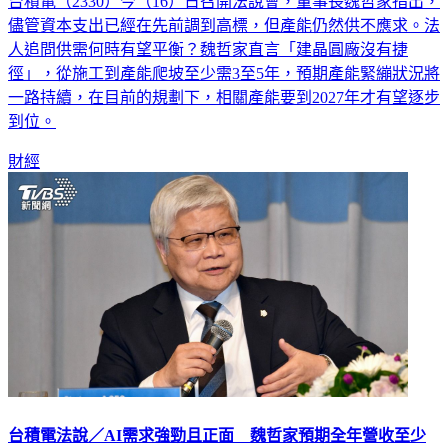
台積電（2330）今（16）日召開法說會，董事長魏哲家指出，
儘管資本支出已經在先前調到高標，但產能仍然供不應求。法
人追問供需何時有望平衡？魏哲家直言「建晶圓廠沒有捷
徑」，從施工到產能爬坡至少需3至5年，預期產能緊繃狀況將
一路持續，在目前的規劃下，相關產能要到2027年才有望逐步
到位。
財經
台積電法說／AI需求強勁且正面 魏哲家預期全年營收至少