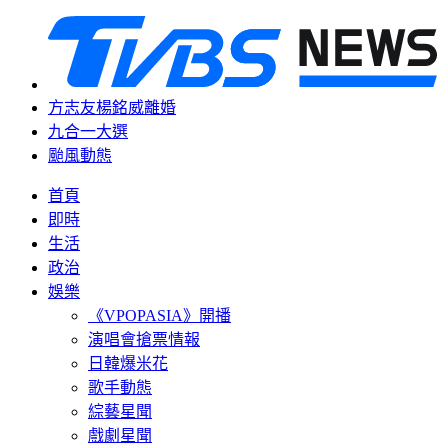
方志友楊銘威離婚
九合一大選
颱風動態
首頁
即時
生活
政治
娛樂
《VPOPASIA》開播
演唱會搶票情報
日韓爆米花
歌手動態
綜藝星聞
戲劇星聞