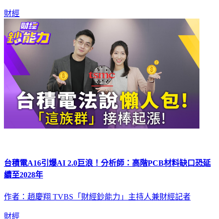
財經
台積電A16引爆AI 2.0巨浪！分析師：高階PCB材料缺口恐延
續至2028年
作者：趙慶翔 TVBS「財經鈔能力」主持人兼財經記者
財經