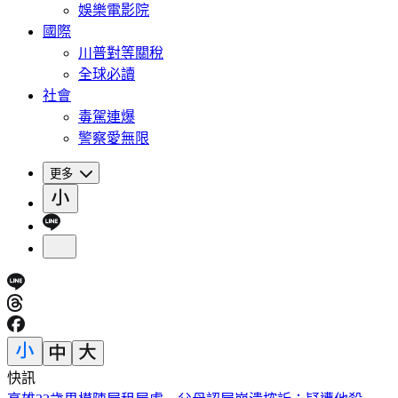
娛樂電影院
國際
川普對等關稅
全球必讀
社會
毒駕連爆
警察愛無限
更多
快訊