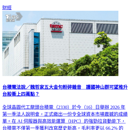
財經
台積電法說／魏哲家五大金句粉碎雜音 護國神山群可望推升
台股衝上四萬點？
全球晶圓代工龍頭台積電（2330）於今（16）日舉辦 2026 年
第一季法人說明會，正式繳出一份令全球資本市場震撼的成績
單。在 AI 伺服器與高效能運算（HPC）的強勁拉貨動能下，
台積電不僅第一季獲利改寫歷史新高，毛利率更以 66.2% 的