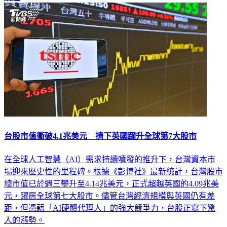
台股市值衝破4.1兆美元 擠下英國躍升全球第7大股市
在全球人工智慧（AI）需求持續噴發的推升下，台灣資本市
場迎來歷史性的里程碑。根據《彭博社》最新統計，台灣股市
總市值已於週三攀升至4.14兆美元，正式超越英國的4.09兆美
元，躍居全球第七大股市。儘管台灣經濟規模與英國仍有差
距，但憑藉「AI硬體代理人」的強大競爭力，台股正寫下驚
人的漲勢。