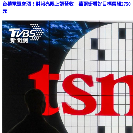
台積電還會漲！財報亮眼上調營收 華爾街看好目標價飆2750
元