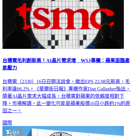
台積電毛利創新高！AI晶片需求增 WSJ專欄：蘋果面臨產
能壓力
台積電（2330）16日召開法說會，繳出EPS 22.08元新高，毛
利率達66.2%。《華爾街日報》專欄作家Dan Gallagher指出，
隨著AI晶片需求大幅成長，台積電對蘋果的依賴度相對下
降。市場解讀，此一變化可能是蘋果股價16日小跌約1%的原
因之一。
國際