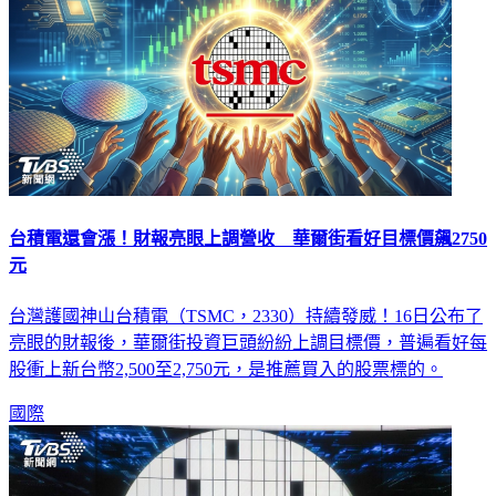
台積電還會漲！財報亮眼上調營收 華爾街看好目標價飆2750
元
台灣護國神山台積電（TSMC，2330）持續發威！16日公布了
亮眼的財報後，華爾街投資巨頭紛紛上調目標價，普遍看好每
股衝上新台幣2,500至2,750元，是推薦買入的股票標的。
國際