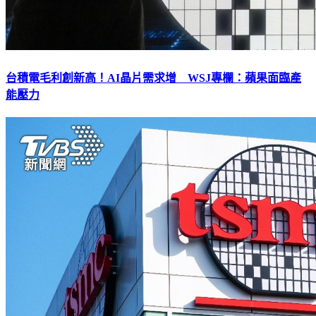
台積電毛利創新高！AI晶片需求增 WSJ專欄：蘋果面臨產
能壓力