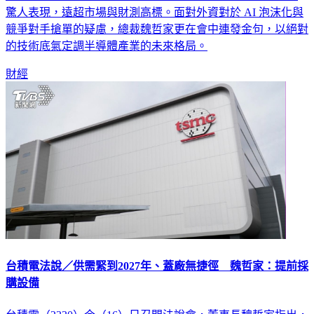
驚人表現，遠超市場與財測高標。面對外資對於 AI 泡沫化與
競爭對手搶單的疑慮，總裁魏哲家更在會中連發金句，以絕對
的技術底氣定調半導體產業的未來格局。
財經
台積電法說／供需緊到2027年、蓋廠無捷徑 魏哲家：提前採
購設備