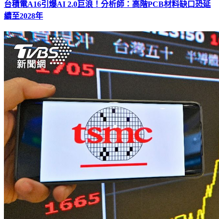
台積電A16引爆AI 2.0巨浪！分析師：高階PCB材料缺口恐延
續至2028年