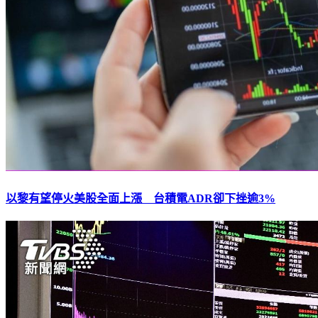
以黎有望停火美股全面上漲 台積電ADR卻下挫逾3%