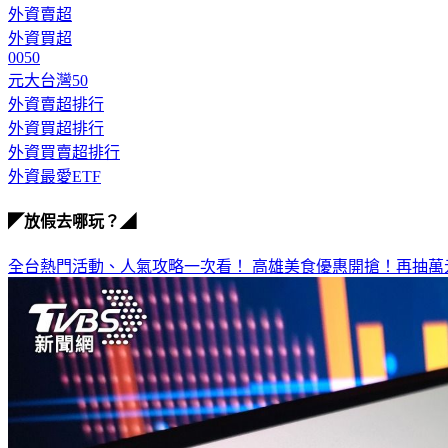
外資賣超
外資買超
0050
元大台灣50
外資賣超排行
外資買超排行
外資買賣超排行
外資最愛ETF
◤放假去哪玩？◢
全台熱門活動、人氣攻略一次看！
高雄美食優惠開搶！再抽萬