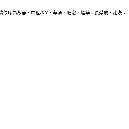
0張，後續依序為啟碁、中租-KY、華通、旺宏、燿華、長榮航、建漢。