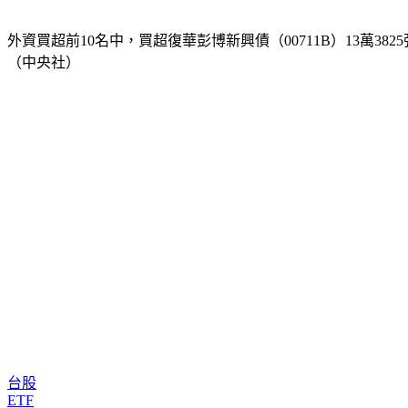
外資買超前10名中，買超復華彭博新興債（00711B）13萬38
（中央社）
台股
ETF