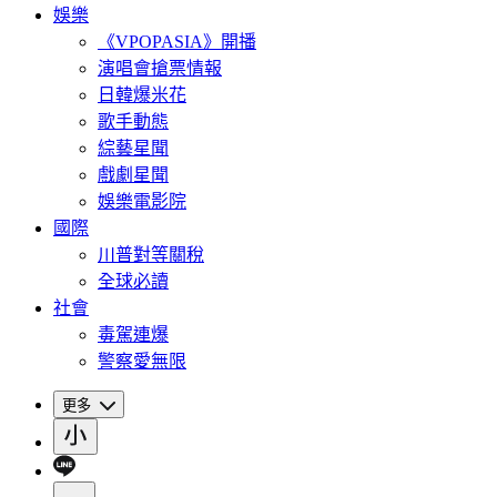
娛樂
《VPOPASIA》開播
演唱會搶票情報
日韓爆米花
歌手動態
綜藝星聞
戲劇星聞
娛樂電影院
國際
川普對等關稅
全球必讀
社會
毒駕連爆
警察愛無限
更多