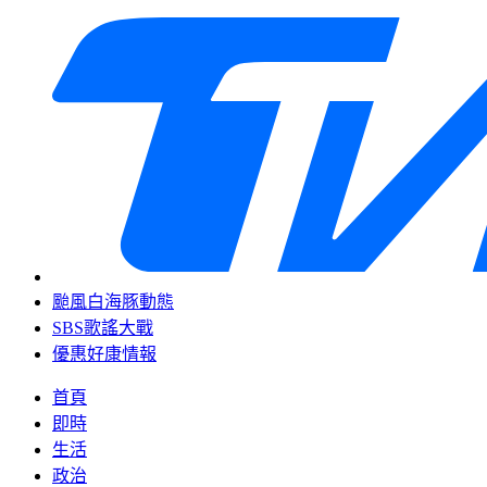
颱風白海豚動態
SBS歌謠大戰
優惠好康情報
首頁
即時
生活
政治