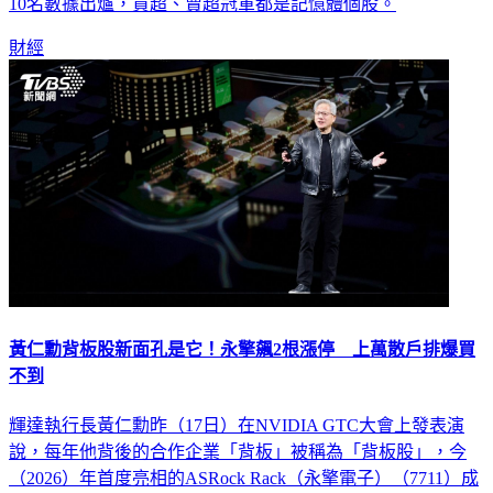
10名數據出爐，買超、賣超冠軍都是記憶體個股。
財經
黃仁勳背板股新面孔是它！永擎飆2根漲停 上萬散戶排爆買
不到
輝達執行長黃仁勳昨（17日）在NVIDIA GTC大會上發表演
說，每年他背後的合作企業「背板」被稱為「背板股」，今
（2026）年首度亮相的ASRock Rack（永擎電子）（7711）成