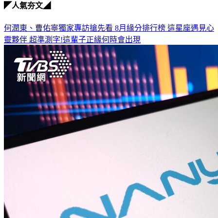
◤人氣夯文◢
何潤東、曹佑寧獨家專訪搶先看
8月緣分排行榜 這星座遇見心
靈夥伴
超準測字!這輩子正緣何時會出現