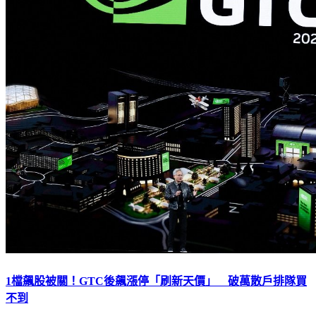
1檔飆股被關！GTC後飆漲停「刷新天價」 破萬散戶排隊買
不到