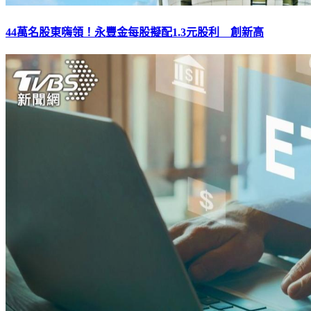
44萬名股東嗨領！永豐金每股擬配1.3元股利 創新高