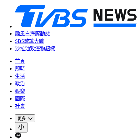
颱風白海豚動態
SBS歌謠大戰
沙拉油致癌物超標
首頁
即時
生活
政治
娛樂
國際
社會
更多