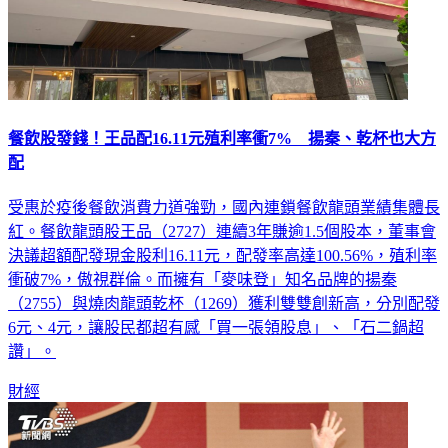
餐飲股發錢！王品配16.11元殖利率衝7% 揚秦、乾杯也大方
配
受惠於疫後餐飲消費力道強勁，國內連鎖餐飲龍頭業績集體長
紅。餐飲龍頭股王品（2727）連續3年賺逾1.5個股本，董事會
決議超額配發現金股利16.11元，配發率高達100.56%，殖利率
衝破7%，傲視群倫。而擁有「麥味登」知名品牌的揚秦
（2755）與燒肉龍頭乾杯（1269）獲利雙雙創新高，分別配發
6元、4元，讓股民都超有感「買一張領股息」、「石二鍋超
讚」。
財經