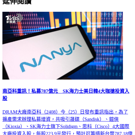
延伸閱讀
南亞科重訊！私募787億元 SK海力士美日韓4大咖搶投資入
股
DRAM大廠南亞科（2408）今（25）日發布重訊指出，為了
擴產需求辦理私募增資，共吸引晟碟（Sandisk）、鎧俠
（Kioxia）、SK海力士旗下Solidigm、思科（Cisco）4大國際
大廠投資入股，每股223.9元發行，預計可籌措新台幣787.18億