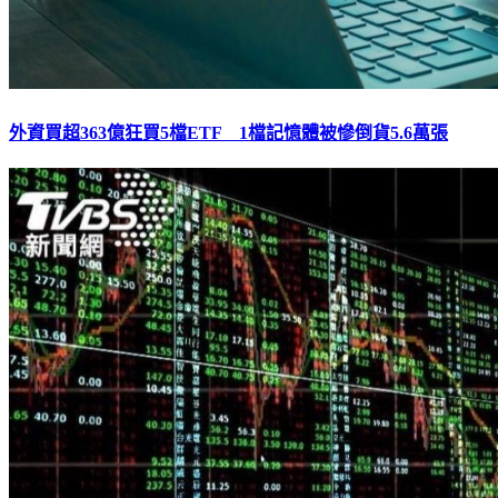
外資買超363億狂買5檔ETF 1檔記憶體被慘倒貨5.6萬張