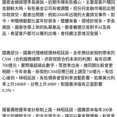
國泰金總經理李長庚說，近期市場有些擔心，主要是客戶贖回
金額較大時，有些基金公司有做調整。但任何金融市場若出現
存款擠兌，都會出問題，例如2008年出現的大量擠兌事件，如
今，申贖規範都比當年好很多，整體來看，環境好很多。李長
庚說，國泰世華上架的私募產品，都會審選交易對手以及商
品，希望客戶都可以獲利出場，會持續注意情況發展。
國壽部分，國壽代理總經理林昭廷說，去年預估新契約帶來的
CSM（合約服務邊際，亦即保險合約未來的利潤）每年目標
700億元，實際遠超過此數字，等首季出來，做同期比較會更
明朗。今年來看，新契約CSM目標已經上調至750億元，有信
心達到。林昭廷說，有些債券會受利率波動影響，如果美元利
率上升100BP，台幣上升30BP，對國壽淨值有正面影響
0.3％。
隨著壽險匯率會計新制上路，林昭廷說，國壽原本每年200多
億元的避險支出，如今不用支出，錢可以拿來買債券，利息會