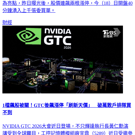
為亮點，昨日曝光後，股價連飆兩根漲停，今（18）日開盤40
分鐘湧入上千張委買單。
財經
1檔飆股被關！GTC後飆漲停「刷新天價」 破萬散戶排隊買
不到
NVIDIA GTC 2026大會近日登場，不只輝達執行長黃仁勳演
講受到全球矚目，工控記憶體模組廠宜鼎（5289）近日受邀參