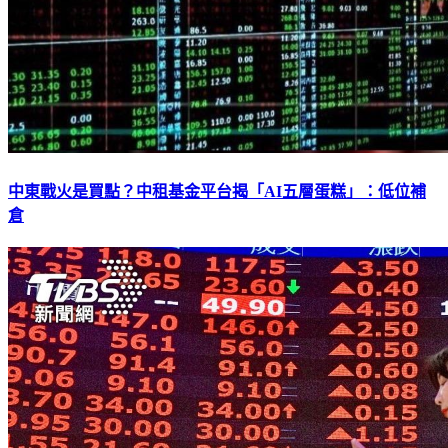
中東戰火是買點？中租基金平台揭「AI五層蛋糕」：低位補
倉