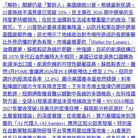
「解鈴」關鍵仍是「繫鈴人」美國總統川普。根據最新民調，
川普施政不滿意度已突破 55%，民主黨在 2026 期中選舉的支
持度更持續領先；在民生油價與生活成本雙重壓力的政治「緊
箍咒」下，川普勢必要尋求戰事降溫，以防共和黨在期中選舉
面臨跛腳危機，這也預示了地緣政治對市場所造成的長期衝擊
比外界恐懼的更為有限。市場最擔憂的「Higher for Longer」
油價噩夢，蘇皓毅認為過於悲觀，他強調，目前的能源結構已
與 1970 年代石油危機時大不相同，美國已從能源進口國轉為
能源淨出口國，能源危機的可控性顯著提高。蘇皓毅表示，雖
然3月FOMC會議將2026年PCE通膨預估上修至 2.7%，但同步
調升的經濟成長率（2.4%）顯示美國基本面依然穩健，利率
點陣圖仍暗示今年有降息空間，下半年市場主旋律仍將回歸降
息軌道，短期通膨雜音難以撼動中長線的多頭格局。在科技趨
勢方面，全球AI發展浪潮並未受地緣政治干擾。NVIDIA喊出
2027年營收突破1兆美元的宏偉目標，蘇皓毅分析這源於「AI
五層蛋糕理論」的深度實踐：從底層晶片、算力基礎設施到頂
層的「AI 代理人 (AI Agents)」應用正如火如荼發展。特別是
在自動駕駛與藥物研發平台等應用層加速落地後，AI產業的