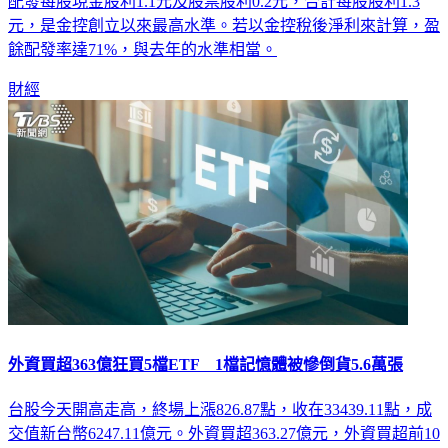
配發每股現金股利1.1元及股票股利0.2元，合計每股股利1.3
元，是金控創立以來最高水準。若以金控稅後淨利來計算，盈
餘配發率達71%，與去年的水準相當。
財經
外資買超363億狂買5檔ETF 1檔記憶體被慘倒貨5.6萬張
台股今天開高走高，終場上漲826.87點，收在33439.11點，成
交值新台幣6247.11億元。外資買超363.27億元，外資買超前10