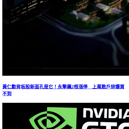
黃仁勳背板股新面孔是它！永擎飆2根漲停 上萬散戶排爆買
不到