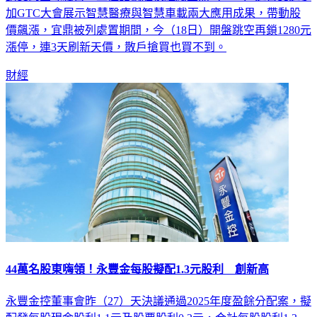
加GTC大會展示智慧醫療與智慧車載兩大應用成果，帶動股
價飆漲，宜鼎被列處置期間，今（18日）開盤跳空再鎖1280元
漲停，連3天刷新天價，散戶搶買也買不到。
財經
44萬名股東嗨領！永豐金每股擬配1.3元股利 創新高
永豐金控董事會昨（27）天決議通過2025年度盈餘分配案，擬