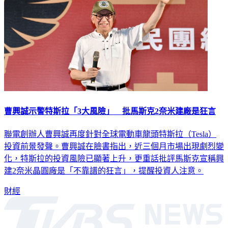
曹興誠示警特斯拉「3大風險」 批馬斯克2奈米建廠是狂言
聯電創辦人曹興誠再度針對全球電動車龍頭特斯拉（Tesla）
投資前景發聲。曹興誠在臉書指出，近三個月市場出現劇烈變
化，特斯拉的投資風險已顯著上升，更重話批評馬斯克宣稱興
建2奈米晶圓廠是「不靠譜的狂言」，提醒投資人注意。
財經