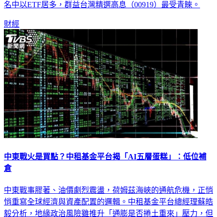
名中以ETF居多，群益台灣精選高息（00919）最受青睞。
財經
中東戰火是買點？中租基金平台揭「AI五層蛋糕」：低位補
倉
中東戰事膠著、油價劇烈震盪，荷姆茲海峽的通航危機，正悄
悄重寫全球經濟與資產配置的邏輯。中租基金平台總經理蘇皓
毅分析，地緣政治風險雖推升「通膨是否捲土重來」壓力，但