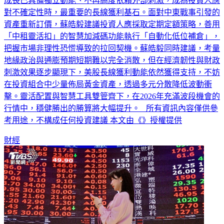
成長已具備獨立動能、不再高度依賴外部刺激，成為投資人應
對不確定性時，最重要的長線獲利基石。面對中東戰事引發的
資產重新訂價，蘇皓毅建議投資人應採取定期定額策略，善用
「中租靈活扣」的智慧加減碼功能執行「自動化低位補倉」，
把握市場非理性恐慌導致的拉回契機。蘇皓毅同時建議，考量
地緣政治與通膨預期短期難以完全消散，但在經濟韌性與財政
刺激效果逐步顯現下，美股長線獲利動能依然獲得支持，不妨
在投資組合中少量佈局黃金資產，透過多元分散降低波動衝
擊。靈活配置與智慧工具雙管齊下，在2026年充滿波段機會的
行情中，穩健勝出的勝算將大幅提升。 所有資訊內容僅供參
考用途，不構成任何投資建議 本文由《》授權提供
財經