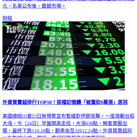
元，名單公布後，震撼市場。
財經
外資買賣超排行TOP10！這檔記憶體「被重砍8萬張」居冠
美國總統川普23日無預警宣布暫緩對伊朗攻擊，一度激勵台股
大漲，今（24日）早盤開高走低，大漲638點，解套賣壓出
籠，最終下跌110.26點，翻黑收至32612.24點，外資買賣超前