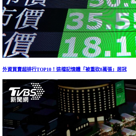
外資買賣超排行TOP10！這檔記憶體「被重砍8萬張」居冠