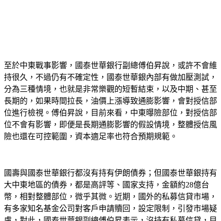
至於中東戰事影響，國泰世華銀行副總傅伯昇說，或許不會維
持很久，不過仍有不確定性，國泰世華銀內部有做加壓測試，
分為三種情境，也就是非常樂觀的短暫結束，以及中期、甚至
長期的，如果時間拉長，油價上漲導致通膨影響，會對授信部
位進行檢視。傅伯昇說，目前來看，中東曝險部位，對授信部
位不會有影響，即便是長期通膨影響的假設情境，整體授信風
險也還在可控範圍，資本適足率也符合預期規範。
國壽與國泰世華銀行都沒有持有伊朗債券；但國泰世華銀持有
大中東地區的債券，都是高評等、國家支持，金額約28億台
幣，相對整體部位，微乎其微。近期，國外的私募信貸市場，
有多家知名基金公司對客戶申請贖回，設定限制，引發市場疑
慮，對此，國泰世華銀副總傅伯昇表示，沒持有私募信貸，目