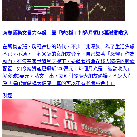
36歲業務女暴力存錢 靠「這3檔」打造月領3.5萬被動收入
在萬物皆漲、房租高掛的時代，不少「北漂族」為了生活焦慮
不已。不過，一名36歲的女網友分享，自己靠著「恐懼」作為
動力，在沒有家世背景支援下，憑藉著拚命存錢與精準的股債
配置，如今總資產已逼近500萬元，每個月光是「被動收入」
就突破3萬元。貼文一出，立刻引發廣大網友熱議，不少人直
呼「這配置結構太健康，真的可以不看老闆臉色！」
財經